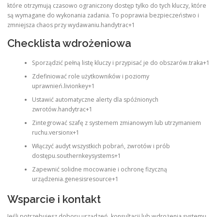
które otrzymują czasowo ograniczony dostęp tylko do tych kluczy, które
są wymagane do wykonania zadania. To poprawia bezpieczeństwo i
zmniejsza chaos przy wydawaniu.handytrac+1
Checklista wdrożeniowa
Sporządzić pełną listę kluczy i przypisać je do obszarów.traka+1
Zdefiniować role użytkowników i poziomy
uprawnień.livionkey+1
Ustawić automatyczne alerty dla spóźnionych
zwrotów.handytrac+1
Zintegrować szafę z systemem zmianowym lub utrzymaniem
ruchu.versionx+1
Włączyć audyt wszystkich pobrań, zwrotów i prób
dostępu.southernkeysystems+1
Zapewnić solidne mocowanie i ochronę fizyczną
urządzenia.genesisresource+1
Wsparcie i kontakt
Jeśli potrzebujesz doboru urządzeń, konsultacji lub wdrożenia systemu,