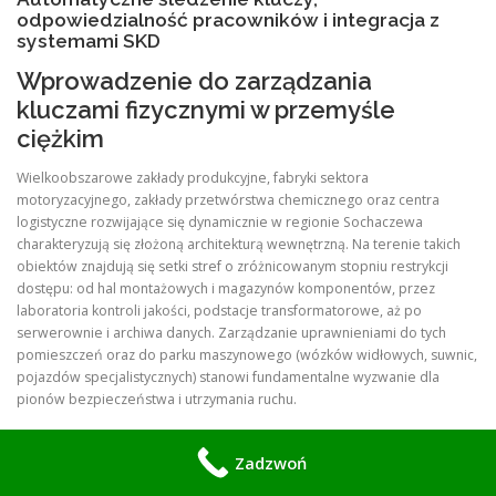
odpowiedzialność pracowników i integracja z
systemami SKD
Wprowadzenie do zarządzania
kluczami fizycznymi w przemyśle
ciężkim
Wielkoobszarowe zakłady produkcyjne, fabryki sektora
motoryzacyjnego, zakłady przetwórstwa chemicznego oraz centra
logistyczne rozwijające się dynamicznie w regionie Sochaczewa
charakteryzują się złożoną architekturą wewnętrzną. Na terenie takich
obiektów znajdują się setki stref o zróżnicowanym stopniu restrykcji
dostępu: od hal montażowych i magazynów komponentów, przez
laboratoria kontroli jakości, podstacje transformatorowe, aż po
serwerownie i archiwa danych. Zarządzanie uprawnieniami do tych
pomieszczeń oraz do parku maszynowego (wózków widłowych, suwnic,
pojazdów specjalistycznych) stanowi fundamentalne wyzwanie dla
pionów bezpieczeństwa i utrzymania ruchu.
Choć nowoczesne systemy kontroli dostępu (SKD) oparte na kartach
zbliżeniowych lub biometrii skutecznie zabezpieczają główne ciągi
Zadzwoń
komunikacyjne, w realiach przemysłowych klucz fizyczny pozostaje