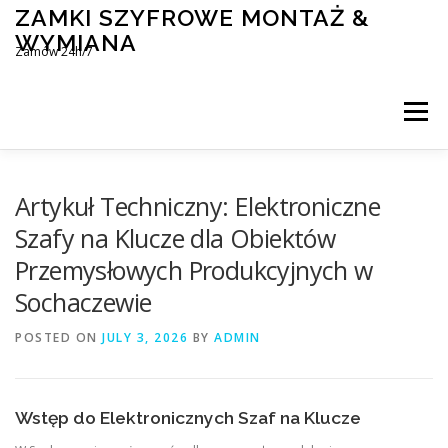
Skip
ZAMKI SZYFROWE MONTAŻ &
to
WYMIANA
content
Zamów 24h/7
Menu
MONTAŻ I WYMIANA ZAMKÓW SZYFROWYCH
Artykuł Techniczny: Elektroniczne
Szafy na Klucze dla Obiektów
Przemysłowych Produkcyjnych w
BLOG
KONTAKT
Sochaczewie
POSTED ON
JULY 3, 2026
BY
ADMIN
Wstęp do Elektronicznych Szaf na Klucze