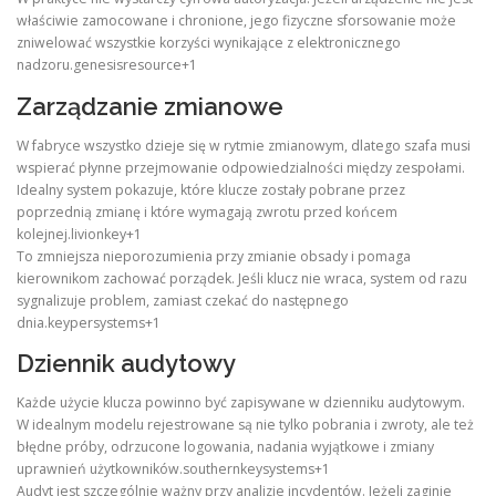
właściwie zamocowane i chronione, jego fizyczne sforsowanie może
zniwelować wszystkie korzyści wynikające z elektronicznego
nadzoru.genesisresource+1
Zarządzanie zmianowe
W fabryce wszystko dzieje się w rytmie zmianowym, dlatego szafa musi
wspierać płynne przejmowanie odpowiedzialności między zespołami.
Idealny system pokazuje, które klucze zostały pobrane przez
poprzednią zmianę i które wymagają zwrotu przed końcem
kolejnej.livionkey+1
To zmniejsza nieporozumienia przy zmianie obsady i pomaga
kierownikom zachować porządek. Jeśli klucz nie wraca, system od razu
sygnalizuje problem, zamiast czekać do następnego
dnia.keypersystems+1
Dziennik audytowy
Każde użycie klucza powinno być zapisywane w dzienniku audytowym.
W idealnym modelu rejestrowane są nie tylko pobrania i zwroty, ale też
błędne próby, odrzucone logowania, nadania wyjątkowe i zmiany
uprawnień użytkowników.southernkeysystems+1
Audyt jest szczególnie ważny przy analizie incydentów. Jeżeli zaginie