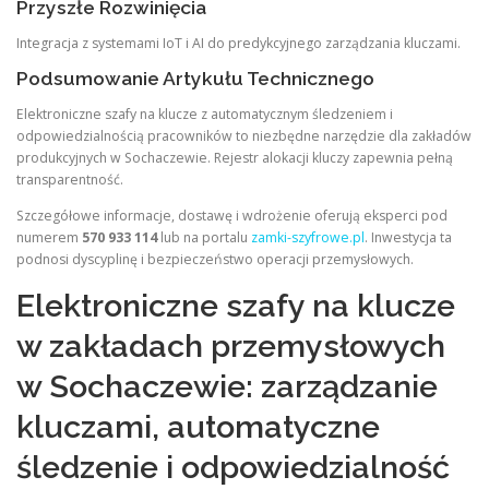
Przyszłe Rozwinięcia
Integracja z systemami IoT i AI do predykcyjnego zarządzania kluczami.
Podsumowanie Artykułu Technicznego
Elektroniczne szafy na klucze z automatycznym śledzeniem i
odpowiedzialnością pracowników to niezbędne narzędzie dla zakładów
produkcyjnych w Sochaczewie. Rejestr alokacji kluczy zapewnia pełną
transparentność.
Szczegółowe informacje, dostawę i wdrożenie oferują eksperci pod
numerem
570 933 114
lub na portalu
zamki-szyfrowe.pl
. Inwestycja ta
podnosi dyscyplinę i bezpieczeństwo operacji przemysłowych.
Elektroniczne szafy na klucze
w zakładach przemysłowych
w Sochaczewie: zarządzanie
kluczami, automatyczne
śledzenie i odpowiedzialność