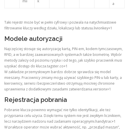
mii
k
a
Taki rejestr może być w pełni cyfrowy i pozwala na natychmiastowe
filtrowanie kluczy według działu, lokalizacji lub statusu.livionkey+1
Modele autoryzacji
Najczęściej stosuje się autoryzację kartą, PIN-em, kodem tymczasowym,
RFID, a w bardziej zaawansowanych systemach także biometrię. Wybór
metody zależy od poziomu ryzyka i od tego, jak szybko pracownik musi
uzyskać dostęp do klucza.tagster.co+1
W zakładzie przemysłowym bardzo dobrze sprawdza się model
mieszany. Pracownicy zmiany mogą używać szybkiego PIN-u lub karty, a
kierownicy, serwis i bezpieczeństwo otrzymują mocniej chronione
uprawnienia z dodatkowymi zasadami zatwierdzania.versionx+1
Rejestracja pobrania
Pobranie klucza powinno wymagać nie tylko identyfikacji, ale też
przypisania celu użycia. Dzięki temu system nie jest zwykłym licznikiem,
lecz narzędziem nadzoru nad zadaniami operacyjnymi.handytrac+1
W praktyce operator może wybrać aktywność, np. „przegląd maszyn”,