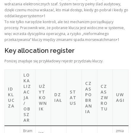
wdrażania elektronicznych szaf. System tworzy pełny ślad audytowy,
dzięki czemu można wskazać, kto miał dostęp, kiedy go pobrał i kiedy go
oddał.keypersystems+1
To nie tylko narzędzie kontroli, ale też mechanizm porządkujący
procesy. Pracownik wie, że pobranie klucza jest widoczne w systemie,
więc wzrasta dyscyplina operacyjna, a ryzyko „nieformalnego
przekazywania” kluczy między zmianami spada.morsewatchmans+1
Key allocation register
Poniżej znajduje się przykładowy rejestr przydziału kluczy.
LO
KA
CZ
LIZ
UŻ
CZ
ID
AS
AC
YT
ST
AS
KL
DZ
PO
UW
JA
KO
AT
ZW
UC
IAŁ
BR
AGI
/
WN
US
RO
ZA
AN
OB
IK
TU
IA
SZ
AR
Bram
zmia