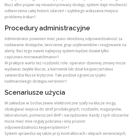
klucz albo pojawi się nieautoryzowany dostęp, system daje możliwość
odtworzenia całej historii zdarzeń i szybkiego wskazania miejsca
problemu.traka+1
Procedury administracyjne
Administrator powinien mieć jasno określoną odpowiedzialność za
nadawanie dostępów, tworzenie grup użytkowników i reagowanie na
alerty. Bez tego nawet najlepszy system będzie działał tylko
częściowo.morsewatchmans+1
W praktyce warto też rozdzielić role: operator dziennej zmiany może
wydawać zwykłe klucze, a kierownik lub dział bezpieczeństwa
zatwierdza klucze krytyczne. Taki podział ogranicza ryzyko
nadmiarowego dostępu.versionx+1
Scenariusze użycia
W zakładzie w Sochaczewie elektroniczne szafy na klucze mogą
obsługiwać wejścia do stref produkcyjnych, rozdzielni, magazynów,
laboratorium, pomieszczeń BHP i narzędziowni. Każdy z tych obszarów
może mieć inne reguły pobrania i inny poziom
odpowiedzialności.keypersystems+1
System sprawdza się także przy kontraktorach i ekipach serwisowych,