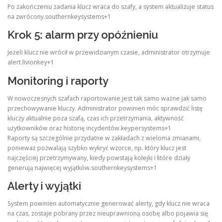
Po zakończeniu zadania klucz wraca do szafy, a system aktualizuje status
na zwrócony.southernkeysystems+1
Krok 5: alarm przy opóźnieniu
Jeżeli klucz nie wrócił w przewidzianym czasie, administrator otrzymuje
alert.livionkey+1
Monitoring i raporty
W nowoczesnych szafach raportowanie jest tak samo ważne jak samo
przechowywanie kluczy. Administrator powinien móc sprawdzić listę
kluczy aktualnie poza szafą, czas ich przetrzymania, aktywność
użytkowników oraz historię incydentów.keypersystems+1
Raporty są szczególnie przydatne w zakładach z wieloma zmianami,
ponieważ pozwalają szybko wykryć wzorce, np. który klucz jest
najczęściej przetrzymywany, kiedy powstają kolejki i które działy
generują najwięcej wyjątków.southernkeysystems+1
Alerty i wyjątki
System powinien automatycznie generować alerty, gdy klucz nie wraca
na czas, zostaje pobrany przez nieuprawnioną osobę albo pojawia się