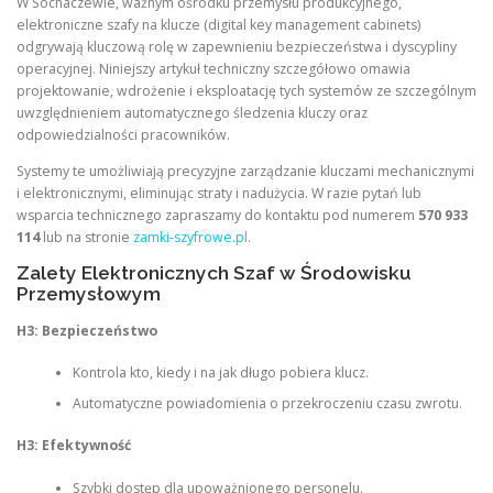
W Sochaczewie, ważnym ośrodku przemysłu produkcyjnego,
elektroniczne szafy na klucze (digital key management cabinets)
odgrywają kluczową rolę w zapewnieniu bezpieczeństwa i dyscypliny
operacyjnej. Niniejszy artykuł techniczny szczegółowo omawia
projektowanie, wdrożenie i eksploatację tych systemów ze szczególnym
uwzględnieniem automatycznego śledzenia kluczy oraz
odpowiedzialności pracowników.
Systemy te umożliwiają precyzyjne zarządzanie kluczami mechanicznymi
i elektronicznymi, eliminując straty i nadużycia. W razie pytań lub
wsparcia technicznego zapraszamy do kontaktu pod numerem
570 933
114
lub na stronie
zamki-szyfrowe.pl
.
Zalety Elektronicznych Szaf w Środowisku
Przemysłowym
H3: Bezpieczeństwo
Kontrola kto, kiedy i na jak długo pobiera klucz.
Automatyczne powiadomienia o przekroczeniu czasu zwrotu.
H3: Efektywność
Szybki dostęp dla upoważnionego personelu.