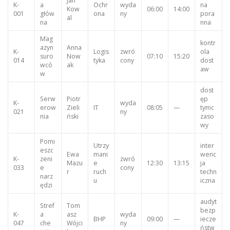
Jan
K-
a
Ochr
wyda
na
Kow
06:00
14:00
001
głów
ona
ny
pora
al
na
nna
Mag
kontr
azyn
Anna
K-
Logis
zwró
ola
suro
Now
07:10
15:20
014
tyka
cony
dost
wcó
ak
aw
w
dost
Serw
Piotr
ęp
K-
wyda
erow
Zieli
IT
08:05
—
tymc
021
ny
nia
ński
zaso
wy
Pomi
Utrzy
inter
eszc
Ewa
mani
wenc
K-
zeni
zwró
Mazu
e
12:30
13:15
ja
033
e
cony
r
ruch
techn
narz
u
iczna
ędzi
audyt
Stref
Tom
bezp
K-
a
asz
wyda
BHP
09:00
—
iecze
047
che
Wójci
ny
ństw