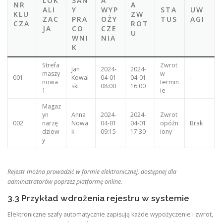
LOK
SAN
A
NR
A
ALI
Y
WYP
STA
UW
KLU
ZW
ZAC
PRA
OŻY
TUS
AGI
CZA
ROT
JA
CO
CZE
U
WNI
NIA
K
Strefa
Zwrot
Jan
2024-
2024-
maszy
w
001
Kowal
04-01
04-01
–
nowa
termin
ski
08:00
16:00
1
ie
Magaz
yn
Anna
2024-
2024-
Zwrot
002
narzę
Nowa
04-01
04-01
opóźn
Brak
dziow
k
09:15
17:30
iony
y
Rejestr można prowadzić w formie elektronicznej, dostępnej dla
administratorów poprzez platformę online.
3.3 Przykład wdrożenia rejestru w systemie
Elektroniczne szafy automatycznie zapisują każde wypożyczenie i zwrot,