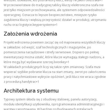
wiedzieć dokładnie, kto pobrał który klucz, kiedy i w jakim celu.traka+1
W przeciwieństwie do tradycyjnej tablicy kluczy elektroniczna szafa nie
jest tylko miejscem przechowywania, ale systemem odpowiedzialności
operacyjnej. Oznacza to lepsze bezpieczeństwo, mniejsze ryzyko
zagubienia kluczy i większą przejrzystość działań w produkcji, utrzymaniu
ruchu oraz logistyce.keypersystems+1
Założenia wdrożenia
Projekt wdrożenia powinien zacząć się od mapowania wszystkich kluczy
w zakładzie: od wejść, szaf technologicznych i magazynów, po
pomieszczenia narzędziowe i strefy serwisowe. Dopiero po pełnej
inwentaryzacji można ustalić, które klucze wymagają stałego nadzoru, a
które mogą być wydawane szerzej.livionkey+1
W zakładach produkcyjnych liczy się także rytm zmianowy. Szafa musi
wspierać szybkie pobranie klucza na start zmiany, zwrot po zakończeniu
pracy i natychmiastowe wykrycie opóźnień, jeśli klucz nie wraca zgodnie
z procedurą.handytrac+1
Architektura systemu
Typowy system składa się z obudowy stalowej, panelu autoryzacji,
modułu identyfikacji użytkownika, oprogramowania administracyjnego i
warstwy raportowania. W bardziej rozbudowanych instalacjach