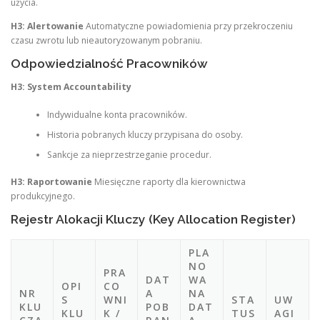
użycia.
H3: Alertowanie
Automatyczne powiadomienia przy przekroczeniu
czasu zwrotu lub nieautoryzowanym pobraniu.
Odpowiedzialność Pracowników
H3: System Accountability
Indywidualne konta pracowników.
Historia pobranych kluczy przypisana do osoby.
Sankcje za nieprzestrzeganie procedur.
H3: Raportowanie
Miesięczne raporty dla kierownictwa
produkcyjnego.
Rejestr Alokacji Kluczy (Key Allocation Register)
PLA
NO
PRA
DAT
WA
OPI
CO
NR
A
NA
S
WNI
STA
UW
KLU
POB
DAT
KLU
K /
TUS
AGI