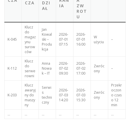
CZA
RAN
A
CZA
DZI
IA
ZW
AŁ
ROT
U
Klucz
Jan
do
Kowal
2026-
2026-
magaz
W
K-045
ski –
07-01
07-01
–
ynu
użyciu
Produ
07:15
16:00
surow
kcja
ców
Klucz
Anna
2026-
2026-
do
Zwróc
K-112
Nowa
07-02
07-02
–
serwe
ony
k – IT
09:30
17:00
rowni
Klucz
Przekr
Serwi
awaryj
2026-
2026-
oczon
s
Zwróc
K-203
ny do
07-03
07-03
o czas
techni
ony
maszy
14:20
15:30
o 12
czny
ny
min
…
…
…
…
…
…
…