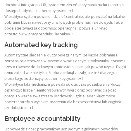
dochodzi integracja z HR, systemem zleceń utrzymania ruchu i kontrolą
dostępu budynku.southernkeysystems+1
W praktyce system powinien działać centralnie, ale pozwalać na lokalne
pobranie klucza nawet przy chwilowych problemach sieciowych. Takie
podejście zwiększa odporność operacyjną i pozwala uniknąć
przestojów w pracy produkcji.livionkey+1
Automated key tracking
Automatyczne śledzenie kluczy polega na tym, że każde pobranie i
zwrot są rejestrowane w systemie wraz z danymi użytkownika, czasem i
często również dodatkowym kontekstem, takim jak powód użycia. Dzięki
temu zakład wie nie tylko, że klucz zniknął z szafy, ale też dlaczego i
przez kogo został użyty.southernkeysystems+1
W praktyce taki mechanizm pozwala skrócić czas poszukiwania kluczy,
ograniczyć liczbę nieautoryzowanych wyjść oraz poprawić ciągłość
pracy. To ważne zwłaszcza w środowisku, gdzie jeden klucz może
otwierać strefy o wysokim znaczeniu dla bezpieczeństwa lub ciągłości
produkcji.traka+1
Employee accountability
Odpowiedzialność pracowników jest jednym z głównych powodów