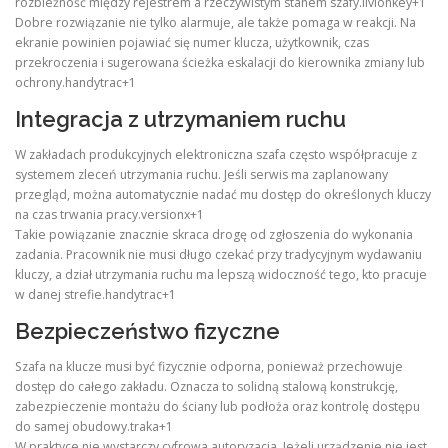
rozbieżność między rejestrem a rzeczywistym stanem szafy.livionkey+1
Dobre rozwiązanie nie tylko alarmuje, ale także pomaga w reakcji. Na
ekranie powinien pojawiać się numer klucza, użytkownik, czas
przekroczenia i sugerowana ścieżka eskalacji do kierownika zmiany lub
ochrony.handytrac+1
Integracja z utrzymaniem ruchu
W zakładach produkcyjnych elektroniczna szafa często współpracuje z
systemem zleceń utrzymania ruchu. Jeśli serwis ma zaplanowany
przegląd, można automatycznie nadać mu dostęp do określonych kluczy
na czas trwania pracy.versionx+1
Takie powiązanie znacznie skraca drogę od zgłoszenia do wykonania
zadania. Pracownik nie musi długo czekać przy tradycyjnym wydawaniu
kluczy, a dział utrzymania ruchu ma lepszą widoczność tego, kto pracuje
w danej strefie.handytrac+1
Bezpieczeństwo fizyczne
Szafa na klucze musi być fizycznie odporna, ponieważ przechowuje
dostęp do całego zakładu. Oznacza to solidną stalową konstrukcję,
zabezpieczenie montażu do ściany lub podłoża oraz kontrolę dostępu
do samej obudowy.traka+1
W praktyce nie wystarczy cyfrowa autoryzacja. Jeżeli urządzenie nie jest