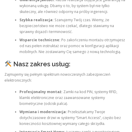
wykonaną usługę. Dbamy o to, by system był nie tylko
skuteczny, ale również odporny na próby ingerencji.
Szybka realizacja:
Szanujemy Twój czas. Wiemy, że
bezpieczeństwo nie może czekać, dlatego stawiamy na
sprawny dojazd i terminowość.
Wsparcie techniczne:
Po zakończeniu montażu otrzymujesz
od nas pełen instruktaż oraz pomoc w konfiguracji aplikacji
mobilnych. Nie zostawiamy Cię samego z nową technologią.
Nasz zakres usług:
Zajmujemy się pełnym spektrum nowoczesnych zabezpieczeń
elektronicznych:
Profesjonalny montaż:
Zamki na kod PIN, systemy RFID,
klamki elektroniczne oraz zaawansowane systemy
biometryczne (odcisk palca).
Wymiana i modernizacja:
Przekształcamy Twoje
dotychczasowe drzwi w systemy “Smart Access”, często bez
konieczności kosztownej wymiany całego skrzydła.
Integracja Smart Home:
Łączymy zamki z monitoringiem,