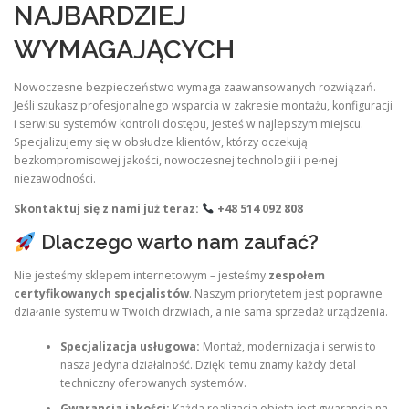
NAJBARDZIEJ
WYMAGAJĄCYCH
Nowoczesne bezpieczeństwo wymaga zaawansowanych rozwiązań.
Jeśli szukasz profesjonalnego wsparcia w zakresie montażu, konfiguracji
i serwisu systemów kontroli dostępu, jesteś w najlepszym miejscu.
Specjalizujemy się w obsłudze klientów, którzy oczekują
bezkompromisowej jakości, nowoczesnej technologii i pełnej
niezawodności.
Skontaktuj się z nami już teraz:
+48 514 092 808
Dlaczego warto nam zaufać?
Nie jesteśmy sklepem internetowym – jesteśmy
zespołem
certyfikowanych specjalistów
. Naszym priorytetem jest poprawne
działanie systemu w Twoich drzwiach, a nie sama sprzedaż urządzenia.
Specjalizacja usługowa:
Montaż, modernizacja i serwis to
nasza jedyna działalność. Dzięki temu znamy każdy detal
techniczny oferowanych systemów.
Gwarancja jakości:
Każda realizacja objęta jest gwarancją na