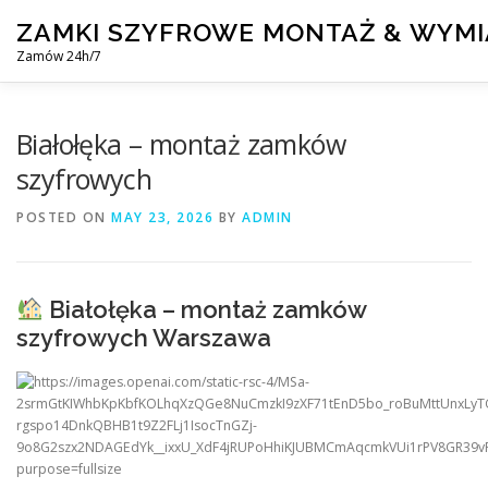
Skip
ZAMKI SZYFROWE MONTAŻ & WYM
to
content
Zamów 24h/7
MONTAŻ I WYMIANA ZAMKÓW SZYFROWYCH
BLOG
Białołęka – montaż zamków
szyfrowych
POSTED ON
MAY 23, 2026
BY
ADMIN
Białołęka – montaż zamków
szyfrowych Warszawa