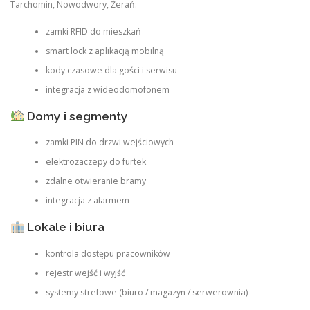
Tarchomin, Nowodwory, Żerań:
zamki RFID do mieszkań
smart lock z aplikacją mobilną
kody czasowe dla gości i serwisu
integracja z wideodomofonem
Domy i segmenty
zamki PIN do drzwi wejściowych
elektrozaczepy do furtek
zdalne otwieranie bramy
integracja z alarmem
Lokale i biura
kontrola dostępu pracowników
rejestr wejść i wyjść
systemy strefowe (biuro / magazyn / serwerownia)