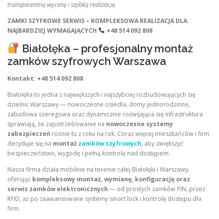
transparentną wycenę i szybką realizację.
ZAMKI SZYFROWE SERWIS – KOMPLEKSOWA REALIZACJA DLA
NAJBARDZIEJ WYMAGAJĄCYCH
+48 514 092 808
Białołęka – profesjonalny montaż
zamków szyfrowych Warszawa
Kontakt: +48 514 092 808
Białołęka to jedna z największych i najszybciej rozbudowujących się
dzielnic Warszawy — nowoczesne osiedla, domy jednorodzinne,
zabudowa szeregowa oraz dynamicznie rozwijająca się infrastruktura
sprawiają, że zapotrzebowanie na
nowoczesne systemy
zabezpieczeń
rośnie tu z roku na rok. Coraz więcej mieszkańców i firm
decyduje się na
montaż
zamków szyfrowych
, aby zwiększyć
bezpieczeństwo, wygodę i pełną kontrolę nad dostępem.
Nasza firma działa mobilnie na terenie całej Białołęki i Warszawy,
oferując
kompleksowy montaż, wymianę, konfigurację oraz
serwis zamków elektronicznych
— od prostych zamków PIN, przez
RFID, aż po zaawansowane systemy smart lock i kontrolę dostępu dla
firm.