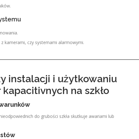
ników.
systemu
amowania.
ę z kamerami, czy systemami alarmowymi.
y instalacji i użytkowaniu
 kapacitivnych na szkło
 warunków
b nieodpowiednich do grubości szkła skutkuje awariami lub
testów