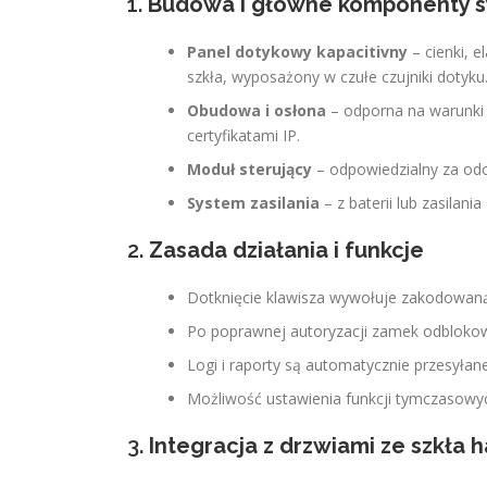
1.
Budowa i główne komponenty 
Panel dotykowy kapacitivny
– cienki, 
szkła, wyposażony w czułe czujniki dotyku
Obudowa i osłona
– odporna na warunki 
certyfikatami IP.
Moduł sterujący
– odpowiedzialny za odc
System zasilania
– z baterii lub zasilan
2.
Zasada działania i funkcje
Dotknięcie klawisza wywołuje zakodowaną
Po poprawnej autoryzacji zamek odblokow
Logi i raporty są automatycznie przesyła
Możliwość ustawienia funkcji tymczasowy
3.
Integracja z drzwiami ze szkła