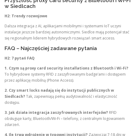
Przyszłość proxy card security z Bluetooth i Wi-Fi
w Siedlcach
H2: Trendy rozwojowe
Dalsza integracja z AI, aplikacjami mobilnymi i systemami IoT uczyni
instalacje jeszcze bardziej autonomicznymi. Siedlce mają potencjał stać
się regionalnym liderem hybrydowych rozwiązań smart access.
FAQ – Najczęściej zadawane pytania
H2: 7 pytań FAQ
1. Czym są proxy card security installations z Bluetooth i Wi-Fi?
To hybrydowe systemy RFID z zaszyfrowanymi badge’ami i dostępem
przez aplikację mobilną (Phone Access).
2. Czy smart locks nadają się do instytucji publicznych w
Siedlcach?
Tak, zapewniają pełną audytowalność i elastyczność
dostępu.
3. Jak działa integracja zaszyfrowanych interfejsów?
RFID
obsługuje karty, Bluetooth/Wi-Fi – telefony, z centralnym logowaniem
zdarzeń.
4. Ile trwa wdrożenie w typowej instytucji?
Zazwyczaj 7-18 dni w