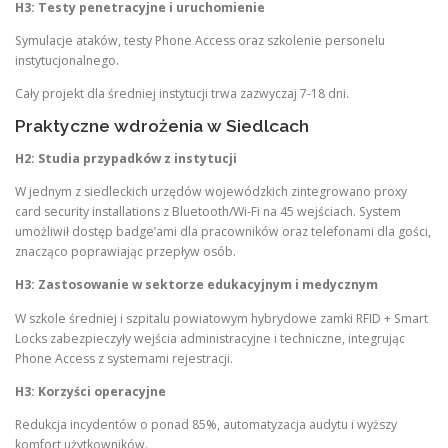
H3: Testy penetracyjne i uruchomienie
Symulacje ataków, testy Phone Access oraz szkolenie personelu
instytucjonalnego.
Cały projekt dla średniej instytucji trwa zazwyczaj 7-18 dni.
Praktyczne wdrożenia w Siedlcach
H2: Studia przypadków z instytucji
W jednym z siedleckich urzędów wojewódzkich zintegrowano proxy
card security installations z Bluetooth/Wi-Fi na 45 wejściach. System
umożliwił dostęp badge’ami dla pracowników oraz telefonami dla gości,
znacząco poprawiając przepływ osób.
H3: Zastosowanie w sektorze edukacyjnym i medycznym
W szkole średniej i szpitalu powiatowym hybrydowe zamki RFID + Smart
Locks zabezpieczyły wejścia administracyjne i techniczne, integrując
Phone Access z systemami rejestracji.
H3: Korzyści operacyjne
Redukcja incydentów o ponad 85%, automatyzacja audytu i wyższy
komfort użytkowników.