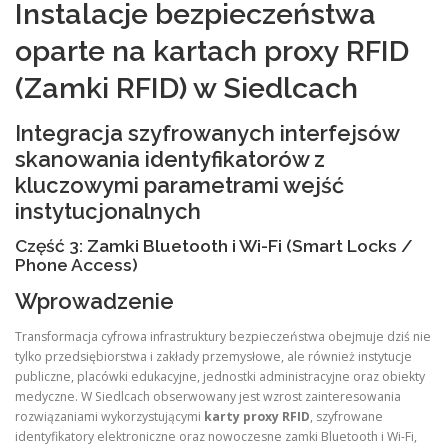
Instalacje bezpieczeństwa
oparte na kartach proxy RFID
(Zamki RFID) w Siedlcach
Integracja szyfrowanych interfejsów
skanowania identyfikatorów z
kluczowymi parametrami wejść
instytucjonalnych
Część 3: Zamki Bluetooth i Wi-Fi (Smart Locks /
Phone Access)
Wprowadzenie
Transformacja cyfrowa infrastruktury bezpieczeństwa obejmuje dziś nie
tylko przedsiębiorstwa i zakłady przemysłowe, ale również instytucje
publiczne, placówki edukacyjne, jednostki administracyjne oraz obiekty
medyczne. W Siedlcach obserwowany jest wzrost zainteresowania
rozwiązaniami wykorzystującymi
karty proxy RFID
, szyfrowane
identyfikatory elektroniczne oraz nowoczesne zamki Bluetooth i Wi-Fi,