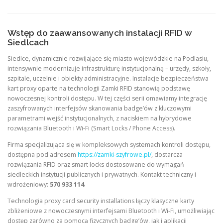
Wstęp do zaawansowanych instalacji RFID w
Siedlcach
Siedlce, dynamicznie rozwijające się miasto wojewódzkie na Podlasiu,
intensywnie modernizuje infrastrukturę instytucjonalną – urzędy, szkoły,
szpitale, uczelnie i obiekty administracyjne. Instalacje bezpieczeństwa
kart proxy oparte na technologii Zamki RFID stanowią podstawę
nowoczesnej kontroli dostępu. W tej części serii omawiamy integrację
zaszyfrowanych interfejsów skanowania badge’ów z kluczowymi
parametrami wejść instytucjonalnych, z naciskiem na hybrydowe
rozwiązania Bluetooth i Wi-Fi (Smart Locks / Phone Access).
Firma specjalizująca się w kompleksowych systemach kontroli dostępu,
dostępna pod adresem
https://zamki-szyfrowe.pl/
, dostarcza
rozwiązania RFID oraz smart locks dostosowane do wymagań
siedleckich instytucji publicznych i prywatnych. Kontakt techniczny i
wdrożeniowy:
570 933 114
.
Technologia proxy card security installations łączy klasyczne karty
zbliżeniowe z nowoczesnymi interfejsami Bluetooth i Wi-Fi, umożliwiając
dostęp zarówno za pomocą fizycznych badge’ów, jak i aplikacji