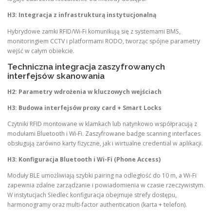
H3: Integracja z infrastrukturą instytucjonalną
Hybrydowe zamki RFID/Wi-Fi komunikują się z systemami BMS,
monitoringiem CCTV i platformami RODO, tworząc spójne parametry
wejść w całym obiekcie.
Techniczna integracja zaszyfrowanych
interfejsów skanowania
H2: Parametry wdrożenia w kluczowych wejściach
H3: Budowa interfejsów proxy card + Smart Locks
Czytniki RFID montowane w klamkach lub natynkowo współpracują z
modułami Bluetooth i Wi-Fi. Zaszyfrowane badge scanning interfaces
obsługują zarówno karty fizyczne, jak i wirtualne credential w aplikacji.
H3: Konfiguracja Bluetooth i Wi-Fi (Phone Access)
Moduły BLE umożliwiają szybki pairing na odległość do 10 m, a Wi-Fi
zapewnia zdalne zarządzanie i powiadomienia w czasie rzeczywistym.
W instytucjach Siedlec konfiguracja obejmuje strefy dostępu,
harmonogramy oraz multi-factor authentication (karta + telefon).