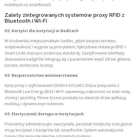
mobilnych na smartfonach.
Zalety zintegrowanych systemów proxy RFID z
Bluetooth i Wi-Fi
H2: Korzyści dla instytucji w Siedlcach
W środowisku instytucjonalnym Siedlec, gdzie bezpieczeństwo,
audytowalność i wygoda są priorytetem, hybrydowe instalacje RFID +
Smart Locks znacząco podnoszą standardy. Zaszyfrowane interfejsy
skanowania badge’ów integrują się z parametrami wejść (drzwi główne,
boczne, techniczne, bramy).
H3: Bezpieczeństwo wielowarstwowe
Karty proxy z szyfrowaniem DESFire EV3 (AES-256) w połączeniu z
Bluetooth Low Energy (BLE) i Wi-Fi zapewniają odporność na ataki relay,
cloning i spoofing. Phone Access pozwala na otwarcie drzwi aplikacją
mobilną z dynamicznym tokenem.
H3: Elastyczność dostępu w instytucjach
Pracownicy administracyjni, nauczyciele, personel medyczny oraz goście
mogą korzystać z badge’ów lub smartfonów. System automatycznie
loguje zdarzenia niezależnie od metody dostępu.