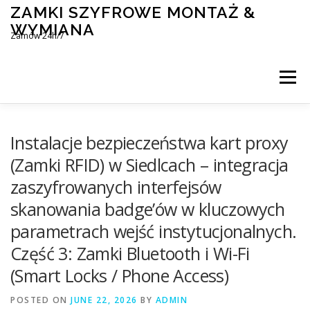
Skip
ZAMKI SZYFROWE MONTAŻ &
to
WYMIANA
content
Zamów 24h/7
Menu
MONTAŻ I WYMIANA ZAMKÓW SZYFROWYCH
Instalacje bezpieczeństwa kart proxy
(Zamki RFID) w Siedlcach – integracja
zaszyfrowanych interfejsów
BLOG
KONTAKT
skanowania badge’ów w kluczowych
parametrach wejść instytucjonalnych.
Część 3: Zamki Bluetooth i Wi-Fi
(Smart Locks / Phone Access)
POSTED ON
JUNE 22, 2026
BY
ADMIN