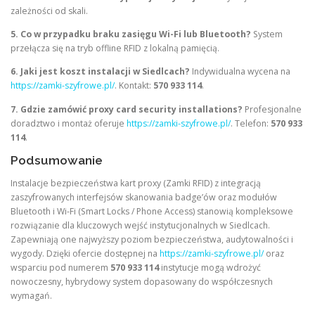
zależności od skali.
5. Co w przypadku braku zasięgu Wi-Fi lub Bluetooth?
System
przełącza się na tryb offline RFID z lokalną pamięcią.
6. Jaki jest koszt instalacji w Siedlcach?
Indywidualna wycena na
https://zamki-szyfrowe.pl/
. Kontakt:
570 933 114
.
7. Gdzie zamówić proxy card security installations?
Profesjonalne
doradztwo i montaż oferuje
https://zamki-szyfrowe.pl/
. Telefon:
570 933
114
.
Podsumowanie
Instalacje bezpieczeństwa kart proxy (Zamki RFID) z integracją
zaszyfrowanych interfejsów skanowania badge’ów oraz modułów
Bluetooth i Wi-Fi (Smart Locks / Phone Access) stanowią kompleksowe
rozwiązanie dla kluczowych wejść instytucjonalnych w Siedlcach.
Zapewniają one najwyższy poziom bezpieczeństwa, audytowalności i
wygody. Dzięki ofercie dostępnej na
https://zamki-szyfrowe.pl/
oraz
wsparciu pod numerem
570 933 114
instytucje mogą wdrożyć
nowoczesny, hybrydowy system dopasowany do współczesnych
wymagań.