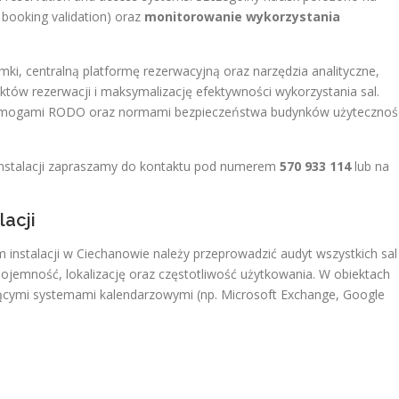
booking validation) oraz
monitorowanie wykorzystania
amki, centralną platformę rezerwacyjną oraz narzędzia analityczne,
któw rezerwacji i maksymalizację efektywności wykorzystania sal.
 wymogami RODO oraz normami bezpieczeństwa budynków użytecznoś
 instalacji zapraszamy do kontaktu pod numerem
570 933 114
lub na
acji
instalacji w Ciechanowie należy przeprowadzić audyt wszystkich sal
 pojemność, lokalizację oraz częstotliwość użytkowania. W obiektach
iejącymi systemami kalendarzowymi (np. Microsoft Exchange, Google