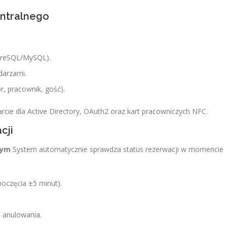
ntralnego
greSQL/MySQL).
darzami.
r, pracownik, gość).
cie dla Active Directory, OAuth2 oraz kart pracowniczych NFC.
cji
tym
System automatycznie sprawdza status rezerwacji w momencie
poczęcia ±5 minut).
b anulowania.