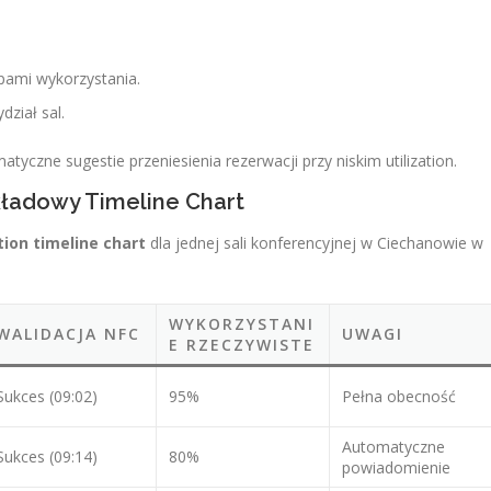
pami wykorzystania.
ział sal.
tyczne sugestie przeniesienia rezerwacji przy niskim utilization.
ładowy Timeline Chart
tion timeline chart
dla jednej sali konferencyjnej w Ciechanowie w
WYKORZYSTANI
WALIDACJA NFC
UWAGI
E RZECZYWISTE
Sukces (09:02)
95%
Pełna obecność
Automatyczne
Sukces (09:14)
80%
powiadomienie