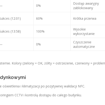
Dostęp awaryjny
—
0%
zablokowany
Sukces (12:01)
60%
Krótka przerwa
Wysokie
Sukces (13:58)
100%
wykorzystanie
Czyszczenie
—
0%
automatyczne
emie. Kolory (zielony = OK, żółty = ostrzeżenie, czerwony = proble
Budynkowymi
oświetlenia i klimatyzacji po pozytywnej walidacji NFC.
toringiem CCTV i kontrolą dostępu do całego budynku.