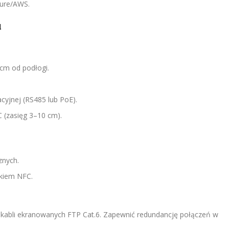
zure/AWS.
u
 cm od podłogi.
acyjnej (RS485 lub PoE).
 (zasięg 3–10 cm).
znych.
ikiem NFC.
abli ekranowanych FTP Cat.6. Zapewnić redundancję połączeń w