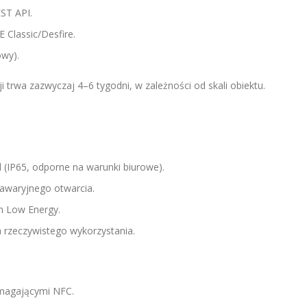
ST API.
Classic/Desfire.
owy).
ji trwa zazwyczaj 4–6 tygodni, w zależności od skali obiektu.
 (IP65, odporne na warunki biurowe).
awaryjnego otwarcia.
h Low Energy.
a rzeczywistego wykorzystania.
omagającymi NFC.