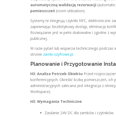
automatyczną walidację rezerwacji
(automatic 
pomieszczeń
(room utilization).
Systemy te integrują czytniki NFC, elektroniczne z
zapewniając bezdotykowy dostęp, eliminację konfli
Rozwiązanie jest w pełni skalowalne i zgodne z
publicznej.
W razie pytań lub wsparcia technicznego podczas
stronie
zamki-szyfrowe.pl
.
Planowanie i Przygotowanie Instal
H3: Analiza Potrzeb Obiektu
Przed rozpoczęciem 
konferencyjnych. Określić liczbę pomieszczeń, ich
administracyjnych zalecana jest integracja z istn
Workspace).
H3: Wymagania Techniczne
Zasilanie 24V DC dla zamków i czytników.