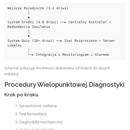
Wejście Pojedyncze (1-2 drzwi)

          │

          ▼

System Średni (4-8 drzwi) ──► Centralny Kontroler + 
Redundancja Zasilania

          │

          ▼

System Duży (10+ drzwi) ──► Sieć Rozproszona + Serwer 
Lokalny

          │

          └─► Integracja z Monitoringiem i Alarmem
Schemat pokazuje możliwości skalowania od małych do dużych
instalacji.
Procedury Wielopunktowej Diagnostyki
Krok po kroku
Sprawdzenie zasilania.
Test komunikacji.
Diagnostyka mechaniczna.