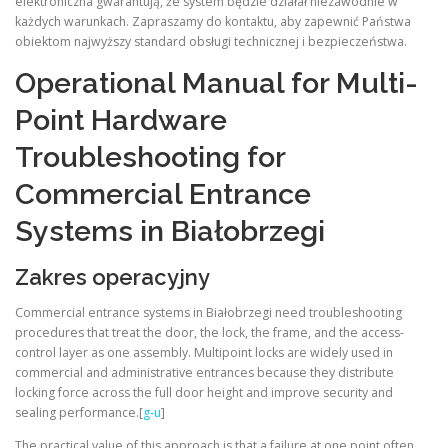
elektroniczna gwarantują, że system będzie działał niezawodnie w
każdych warunkach. Zapraszamy do kontaktu, aby zapewnić Państwa
obiektom najwyższy standard obsługi technicznej i bezpieczeństwa.
Operational Manual for Multi-
Point Hardware
Troubleshooting for
Commercial Entrance
Systems in Białobrzegi
Zakres operacyjny
Commercial entrance systems in Białobrzegi need troubleshooting
procedures that treat the door, the lock, the frame, and the access-
control layer as one assembly. Multipoint locks are widely used in
commercial and administrative entrances because they distribute
locking force across the full door height and improve security and
sealing performance.[
g-u
]
The practical value of this approach is that a failure at one point often