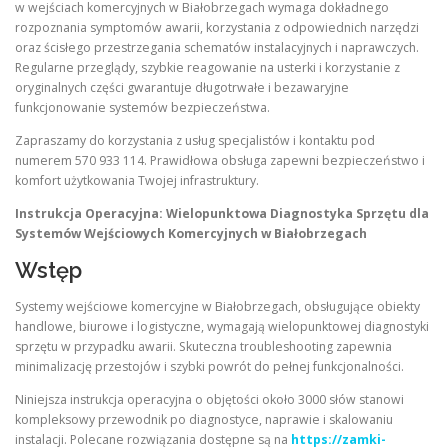
w wejściach komercyjnych w Białobrzegach wymaga dokładnego
rozpoznania symptomów awarii, korzystania z odpowiednich narzędzi
oraz ścisłego przestrzegania schematów instalacyjnych i naprawczych.
Regularne przeglądy, szybkie reagowanie na usterki i korzystanie z
oryginalnych części gwarantuje długotrwałe i bezawaryjne
funkcjonowanie systemów bezpieczeństwa.
Zapraszamy do korzystania z usług specjalistów i kontaktu pod
numerem 570 933 114. Prawidłowa obsługa zapewni bezpieczeństwo i
komfort użytkowania Twojej infrastruktury.
Instrukcja Operacyjna: Wielopunktowa Diagnostyka Sprzętu dla
Systemów Wejściowych Komercyjnych w Białobrzegach
Wstęp
Systemy wejściowe komercyjne w Białobrzegach, obsługujące obiekty
handlowe, biurowe i logistyczne, wymagają wielopunktowej diagnostyki
sprzętu w przypadku awarii. Skuteczna troubleshooting zapewnia
minimalizację przestojów i szybki powrót do pełnej funkcjonalności.
Niniejsza instrukcja operacyjna o objętości około 3000 słów stanowi
kompleksowy przewodnik po diagnostyce, naprawie i skalowaniu
instalacji. Polecane rozwiązania dostępne są na
https://zamki-