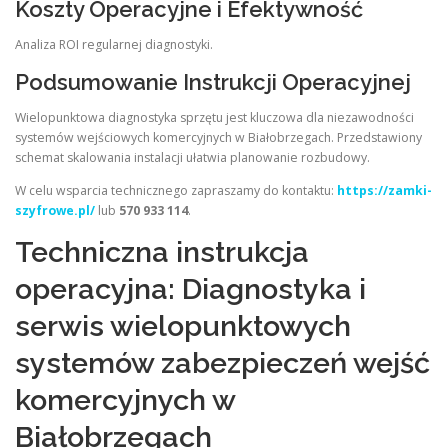
Koszty Operacyjne i Efektywność
Analiza ROI regularnej diagnostyki.
Podsumowanie Instrukcji Operacyjnej
Wielopunktowa diagnostyka sprzętu jest kluczowa dla niezawodności
systemów wejściowych komercyjnych w Białobrzegach. Przedstawiony
schemat skalowania instalacji ułatwia planowanie rozbudowy.
W celu wsparcia technicznego zapraszamy do kontaktu:
https://zamki-
szyfrowe.pl/
lub
570 933 114
.
Techniczna instrukcja
operacyjna: Diagnostyka i
serwis wielopunktowych
systemów zabezpieczeń wejść
komercyjnych w
Białobrzegach