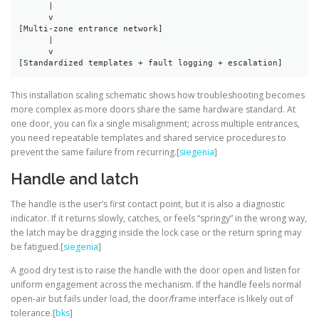
      |

      v

[Multi-zone entrance network]

      |

      v

[Standardized templates + fault logging + escalation]
This installation scaling schematic shows how troubleshooting becomes
more complex as more doors share the same hardware standard. At
one door, you can fix a single misalignment; across multiple entrances,
you need repeatable templates and shared service procedures to
prevent the same failure from recurring.[
siegenia
]
Handle and latch
The handle is the user’s first contact point, but it is also a diagnostic
indicator. If it returns slowly, catches, or feels “springy” in the wrong way,
the latch may be dragging inside the lock case or the return spring may
be fatigued.[
siegenia
]
A good dry test is to raise the handle with the door open and listen for
uniform engagement across the mechanism. If the handle feels normal
open-air but fails under load, the door/frame interface is likely out of
tolerance.[
bks
]