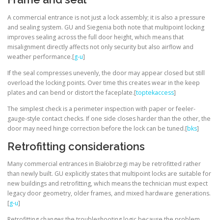
A commercial entrance is not just a lock assembly; it is also a pressure
and sealing system. GU and Siegenia both note that multipoint locking
improves sealing across the full door height, which means that
misalignment directly affects not only security but also airflow and
weather performance.[
g-u
]
If the seal compresses unevenly, the door may appear closed but still
overload the locking points. Over time this creates wear in the keep
plates and can bend or distort the faceplate.[
toptekaccess
]
The simplest check is a perimeter inspection with paper or feeler-
gauge-style contact checks. If one side closes harder than the other, the
door may need hinge correction before the lock can be tuned.[
bks
]
Retrofitting considerations
Many commercial entrances in Białobrzegi may be retrofitted rather
than newly built. GU explicitly states that multipoint locks are suitable for
new buildings and retrofitting, which means the technician must expect
legacy door geometry, older frames, and mixed hardware generations.
[
g-u
]
Retrofitting changes the troubleshooting logic because the problem