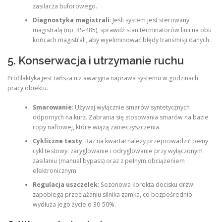
zasilacza buforowego.
Diagnostyka magistrali
: Jeśli system jest sterowany
magistralą (np. RS-485), sprawdź stan terminatorów linii na obu
końcach magistrali, aby wyeliminować błędy transmisji danych.
5. Konserwacja i utrzymanie ruchu
Profilaktyka jest tańsza niż awaryjna naprawa systemu w godzinach
pracy obiektu.
Smarowanie
: Używaj wyłącznie smarów syntetycznych
odpornych na kurz. Zabrania się stosowania smarów na bazie
ropy naftowej, które wiążą zanieczyszczenia.
Cykliczne testy
: Raz na kwartał należy przeprowadzić pełny
cykl testowy: zaryglowanie i odryglowanie przy wyłączonym
zasilaniu (manual bypass) oraz z pełnym obciążeniem
elektronicznym.
Regulacja uszczelek
: Sezonowa korekta docisku drzwi
zapobiega przeciążaniu silnika zamka, co bezpośrednio
wydłuża jego życie o 30-50%.