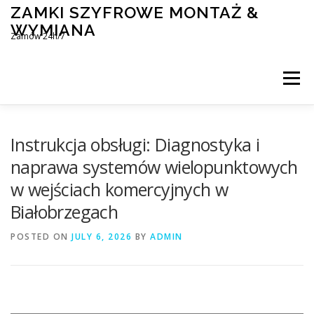
Skip
ZAMKI SZYFROWE MONTAŻ &
to
WYMIANA
content
Zamów 24h/7
Menu
MONTAŻ I WYMIANA ZAMKÓW SZYFROWYCH
Instrukcja obsługi: Diagnostyka i
naprawa systemów wielopunktowych
w wejściach komercyjnych w
BLOG
KONTAKT
Białobrzegach
POSTED ON
JULY 6, 2026
BY
ADMIN