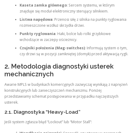
Kaseta zamka głównego
: Sercem systemu, w którym
znajduje się moduł elektroniczny sterujący silnikiem.
Listwa napędowa
: Przenosi siłę z silnika na punkty ryglowania
rozmieszczone wzdłuż skrzydła drzwi.
Punkty ryglowania
: Haki, bolce lub rolki grzybkowe
wchodzące w zaczepy ościeżnicy.
Czujniki położenia (Mag-switches)
: Informują system o tym,
czy drzwi są w pozycji zamkniętej (domyk) przed aktywacją rygli.
2. Metodologia diagnostyki usterek
mechanicznych
Awarie MPLS w budynkach komercyjnych zazwyczaj wynikają z naprężeń
konstrukcyjnych lub zanieczyszczeń mechanizmu. Poniżej
przedstawiamy schemat postępowania w przypadku najczęstszych
usterek.
2.1. Diagnostyka “Heavy-Load”
Jeśli system zgłasza błąd “Lockout” lub “Motor Stall”: