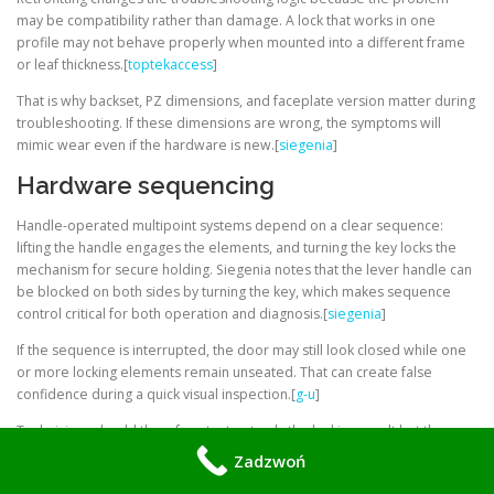
may be compatibility rather than damage. A lock that works in one
profile may not behave properly when mounted into a different frame
or leaf thickness.[
toptekaccess
]
That is why backset, PZ dimensions, and faceplate version matter during
troubleshooting. If these dimensions are wrong, the symptoms will
mimic wear even if the hardware is new.[
siegenia
]
Hardware sequencing
Handle-operated multipoint systems depend on a clear sequence:
lifting the handle engages the elements, and turning the key locks the
mechanism for secure holding. Siegenia notes that the lever handle can
be blocked on both sides by turning the key, which makes sequence
control critical for both operation and diagnosis.[
siegenia
]
If the sequence is interrupted, the door may still look closed while one
or more locking elements remain unseated. That can create false
confidence during a quick visual inspection.[
g-u
]
Technicians should therefore test not only the locking result but the
entire action path. The path includes handle lift, bolt travel, key turn,
Zadzwoń
release, and return to the starting position.[
siegenia
]