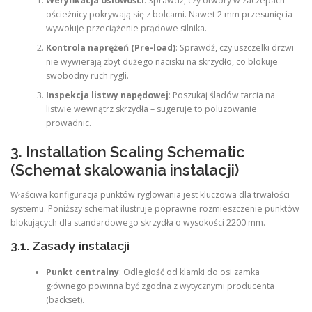
Weryfikacja osiowości
: Sprawdź, czy otwory w zaczepach
ościeżnicy pokrywają się z bolcami. Nawet 2 mm przesunięcia
wywołuje przeciążenie prądowe silnika.
Kontrola naprężeń (Pre-load)
: Sprawdź, czy uszczelki drzwi
nie wywierają zbyt dużego nacisku na skrzydło, co blokuje
swobodny ruch rygli.
Inspekcja listwy napędowej
: Poszukaj śladów tarcia na
listwie wewnątrz skrzydła – sugeruje to poluzowanie
prowadnic.
3. Installation Scaling Schematic
(Schemat skalowania instalacji)
Właściwa konfiguracja punktów ryglowania jest kluczowa dla trwałości
systemu. Poniższy schemat ilustruje poprawne rozmieszczenie punktów
blokujących dla standardowego skrzydła o wysokości 2200 mm.
3.1. Zasady instalacji
Punkt centralny
: Odległość od klamki do osi zamka
głównego powinna być zgodna z wytycznymi producenta
(backset).