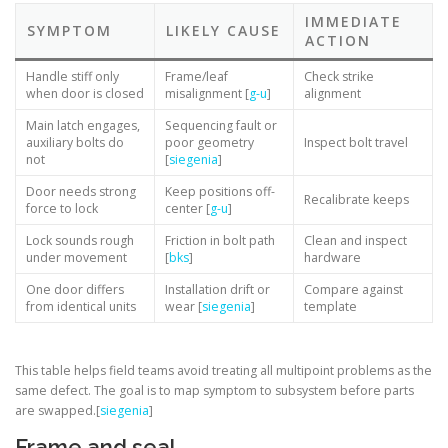
IMMEDIATE
SYMPTOM
LIKELY CAUSE
ACTION
Handle stiff only
Frame/leaf
Check strike
when door is closed
misalignment [
g-u
]
alignment
Main latch engages,
Sequencing fault or
auxiliary bolts do
poor geometry
Inspect bolt travel
not
[
siegenia
]
Door needs strong
Keep positions off-
Recalibrate keeps
force to lock
center [
g-u
]
Lock sounds rough
Friction in bolt path
Clean and inspect
under movement
[
bks
]
hardware
One door differs
Installation drift or
Compare against
from identical units
wear [
siegenia
]
template
This table helps field teams avoid treating all multipoint problems as the
same defect. The goal is to map symptom to subsystem before parts
are swapped.[
siegenia
]
Frame and seal