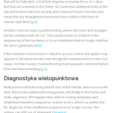
that will not fully latch, a lock that requires excessive force, or a door
leaf that sits unevenly in the frame. GU notes that additional bolts at the
top and bottom improve security and contact pressure, but they also
mean that any misalignment becomes more visible in the form of
uneven operation.[
g-u
]
Another common issue is partial locking, where the main latch engages
but the auxiliary bolts do not. That usually points to a failure in the
sequencing of the hardware or to an installation that no longer matches
the door’s geometry.[
bks
]
If the entrance is motorized or linked to access control, the system may
appear to fail electronically even though the mechanical lock is the root
cause. For that reason, troubleshooting must separate command failure
from mechanical binding.[
g-u
]
Diagnostyka wielopunktowa
Multi-point troubleshooting should start at the handle, then move to the
latch, then to the additional locking points, and finally to the frame and
strike alignment. KFV explains that uniform routing templates and
simplified installation sequences reduce errors, which is a useful clue
for diagnosis: if the installation sequence is no longer correct, the
system can drift out of alignment.[
siegenia
]