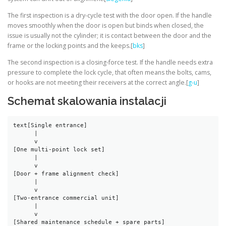
The first inspection is a dry-cycle test with the door open. If the handle
moves smoothly when the door is open but binds when closed, the
issue is usually not the cylinder; it is contact between the door and the
frame or the locking points and the keeps.[
bks
]
The second inspection is a closing-force test. If the handle needs extra
pressure to complete the lock cycle, that often means the bolts, cams,
or hooks are not meeting their receivers at the correct angle.[
g-u
]
Schemat skalowania instalacji
text
[Single entrance]

      |

      v

[One multi-point lock set]

      |

      v

[Door + frame alignment check]

      |

      v

[Two-entrance commercial unit]

      |

      v

[Shared maintenance schedule + spare parts]
