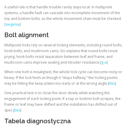
A useful rule is that handle trouble rarely stays local. In multipoint
systems, a handle fault can cascade into incomplete movement of the
top and bottom bolts, so the whole movement chain must be checked.
[
siegenia
]
Bolt alignment
Multipoint locks rely on several locking elements, including round bolts,
hook bolts, and mushroom cams. GU explains that round bolts resist
prying, hook bolts resist separation between leaf and frame, and
mushroom cams improve sealing and intruder resistance.[
g-u
]
When one bolt is misaligned, the whole lock cycle can become noisy or
heavy. If the lock feels as though it “stops halfway,” the locking points
may be hitting the keep plates too early or at the wrong angle.[
bks
]
One practical test is to close the door slowly while watching the
engagement of each locking point. If a top or bottom bolt scrapes, the
frame or leaf may have shifted and the installation has drifted out of
spec.[
bks
]
Tabela diagnostyczna