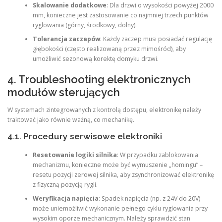
Skalowanie dodatkowe
: Dla drzwi o wysokości powyżej 2000
mm, konieczne jest zastosowanie co najmniej trzech punktów
ryglowania (górny, środkowy, dolny).
Tolerancja zaczepów
: Każdy zaczep musi posiadać regulację
głębokości (często realizowaną przez mimośród), aby
umożliwić sezonową korektę domyku drzwi.
4. Troubleshooting elektronicznych
modułów sterujących
W systemach zintegrowanych z kontrolą dostępu, elektronikę należy
traktować jako równie ważną, co mechanikę.
4.1. Procedury serwisowe elektroniki
Resetowanie logiki silnika
: W przypadku zablokowania
mechanizmu, konieczne może być wymuszenie „homingu” –
resetu pozycji zerowej silnika, aby zsynchronizować elektronikę
z fizyczną pozycją rygli.
Weryfikacja napięcia
: Spadek napięcia (np. z 24V do 20V)
może uniemożliwić wykonanie pełnego cyklu ryglowania przy
wysokim oporze mechanicznym. Należy sprawdzić stan