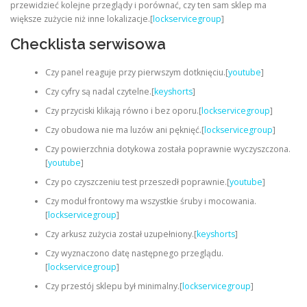
przewidzieć kolejne przeglądy i porównać, czy ten sam sklep ma
większe zużycie niż inne lokalizacje.[
lockservicegroup
]
Checklista serwisowa
Czy panel reaguje przy pierwszym dotknięciu.[
youtube
]
Czy cyfry są nadal czytelne.[
keyshorts
]
Czy przyciski klikają równo i bez oporu.[
lockservicegroup
]
Czy obudowa nie ma luzów ani pęknięć.[
lockservicegroup
]
Czy powierzchnia dotykowa została poprawnie wyczyszczona.
[
youtube
]
Czy po czyszczeniu test przeszedł poprawnie.[
youtube
]
Czy moduł frontowy ma wszystkie śruby i mocowania.
[
lockservicegroup
]
Czy arkusz zużycia został uzupełniony.[
keyshorts
]
Czy wyznaczono datę następnego przeglądu.
[
lockservicegroup
]
Czy przestój sklepu był minimalny.[
lockservicegroup
]