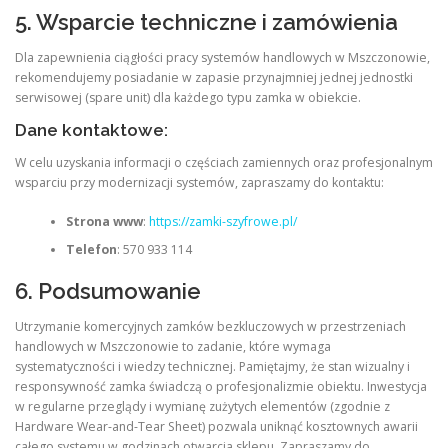
5. Wsparcie techniczne i zamówienia
Dla zapewnienia ciągłości pracy systemów handlowych w Mszczonowie,
rekomendujemy posiadanie w zapasie przynajmniej jednej jednostki
serwisowej (spare unit) dla każdego typu zamka w obiekcie.
Dane kontaktowe:
W celu uzyskania informacji o częściach zamiennych oraz profesjonalnym
wsparciu przy modernizacji systemów, zapraszamy do kontaktu:
Strona www
:
https://zamki-szyfrowe.pl/
Telefon
: 570 933 114
6. Podsumowanie
Utrzymanie komercyjnych zamków bezkluczowych w przestrzeniach
handlowych w Mszczonowie to zadanie, które wymaga
systematyczności i wiedzy technicznej. Pamiętajmy, że stan wizualny i
responsywność zamka świadczą o profesjonalizmie obiektu. Inwestycja
w regularne przeglądy i wymianę zużytych elementów (zgodnie z
Hardware Wear-and-Tear Sheet) pozwala uniknąć kosztownych awarii
całego systemu w godzinach otwarcia sklepu. Zapraszamy do