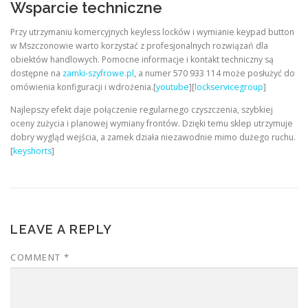
Wsparcie techniczne
Przy utrzymaniu komercyjnych keyless locków i wymianie keypad button
w Mszczonowie warto korzystać z profesjonalnych rozwiązań dla
obiektów handlowych. Pomocne informacje i kontakt techniczny są
dostępne na
zamki-szyfrowe.pl
, a numer 570 933 114 może posłużyć do
omówienia konfiguracji i wdrożenia.[
youtube
][
lockservicegroup
]
Najlepszy efekt daje połączenie regularnego czyszczenia, szybkiej
oceny zużycia i planowej wymiany frontów. Dzięki temu sklep utrzymuje
dobry wygląd wejścia, a zamek działa niezawodnie mimo dużego ruchu.
[
keyshorts
]
LEAVE A REPLY
COMMENT
*