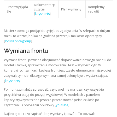
Dokumentacja
Front wygląda
Kompletny
zużycia
Plan wymiany
źle
retrofit
[
keyshorts
]
Macierz pomaga podjąć decyzję bez zgadywania. W sklepach o dużym
ruchu to ważne, bo każda godzina przestoju ma koszt operacyjny.
[
lockservicegroup
]
Wymiana frontu
Wymiana frontu powinna obejmować dopasowanie nowego panelu do
modelu zamka, sprawdzenie mocowania i test wszystkich cyfr. W
komercyjnych zamkach keyless front jest często elementem najszybciej
zużywającym się, dlatego wymiana samej osłony bywa wystarczająca.
[
keyshorts
]
Po montażu należy sprawdzić, czy panel nie ma luzu i czy wszystkie
przyciski wracają do pozycji wyjściowej. W modelach z panelem
kapacytatywnym trzeba jeszcze przetestować pełną czułość po
czyszczeniu i położeniu obudowy.[
youtube
]
Najlepiej od razu zapisać datę wymiany i powód. To pozwala