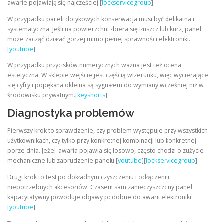
awarie pojawiają się najczęściej.[
lockservicegroup
]
W przypadku paneli dotykowych konserwacja musi być delikatna i
systematyczna. Jeśli na powierzchni zbiera się tłuszcz lub kurz, panel
może zacząć działać gorzej mimo pełnej sprawności elektroniki.
[
youtube
]
W przypadku przycisków numerycznych ważna jest też ocena
estetyczna. W sklepie wejście jest częścią wizerunku, więc wycierające
się cyfry i popękana okleina są sygnałem do wymiany wcześniej niż w
środowisku prywatnym.[
keyshorts
]
Diagnostyka problemów
Pierwszy krok to sprawdzenie, czy problem występuje przy wszystkich
użytkownikach, czy tylko przy konkretnej kombinacji lub konkretnej
porze dnia. Jeżeli awaria pojawia się losowo, często chodzi o zużycie
mechaniczne lub zabrudzenie panelu.[
youtube
][
lockservicegroup
]
Drugi krok to test po dokładnym czyszczeniu i odłączeniu
niepotrzebnych akcesoriów. Czasem sam zanieczyszczony panel
kapacytatywny powoduje objawy podobne do awarii elektroniki.
[
youtube
]