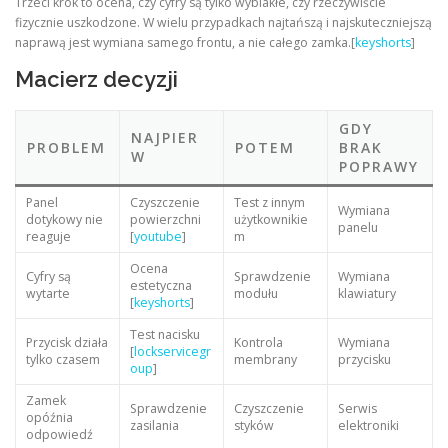
Trzeci krok to ocena, czy cyfry są tylko wyblakłe, czy rzeczywiście
fizycznie uszkodzone. W wielu przypadkach najtańszą i najskuteczniejszą
naprawą jest wymiana samego frontu, a nie całego zamka.[
keyshorts
]
Macierz decyzji
GDY
NAJPIER
PROBLEM
POTEM
BRAK
W
POPRAWY
Panel
Czyszczenie
Test z innym
Wymiana
dotykowy nie
powierzchni
użytkownikie
panelu
reaguje
[
youtube
]
m
Ocena
Cyfry są
Sprawdzenie
Wymiana
estetyczna
wytarte
modułu
klawiatury
[
keyshorts
]
Test nacisku
Przycisk działa
Kontrola
Wymiana
[
lockservicegr
tylko czasem
membrany
przycisku
oup
]
Zamek
Sprawdzenie
Czyszczenie
Serwis
opóźnia
zasilania
styków
elektroniki
odpowiedź