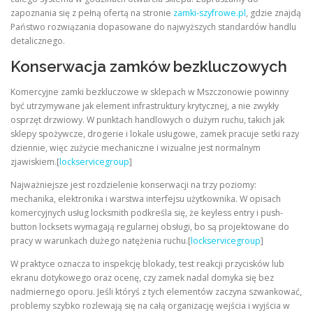
zapoznania się z pełną ofertą na stronie
zamki-szyfrowe.pl
, gdzie znajdą
Państwo rozwiązania dopasowane do najwyższych standardów handlu
detalicznego.
Konserwacja zamków bezkluczowych
Komercyjne zamki bezkluczowe w sklepach w Mszczonowie powinny
być utrzymywane jak element infrastruktury krytycznej, a nie zwykły
osprzęt drzwiowy. W punktach handlowych o dużym ruchu, takich jak
sklepy spożywcze, drogerie i lokale usługowe, zamek pracuje setki razy
dziennie, więc zużycie mechaniczne i wizualne jest normalnym
zjawiskiem.[
lockservicegroup
]
Najważniejsze jest rozdzielenie konserwacji na trzy poziomy:
mechanika, elektronika i warstwa interfejsu użytkownika. W opisach
komercyjnych usług locksmith podkreśla się, że keyless entry i push-
button locksets wymagają regularnej obsługi, bo są projektowane do
pracy w warunkach dużego natężenia ruchu.[
lockservicegroup
]
W praktyce oznacza to inspekcję blokady, test reakcji przycisków lub
ekranu dotykowego oraz ocenę, czy zamek nadal domyka się bez
nadmiernego oporu. Jeśli któryś z tych elementów zaczyna szwankować,
problemy szybko rozlewają się na całą organizację wejścia i wyjścia w