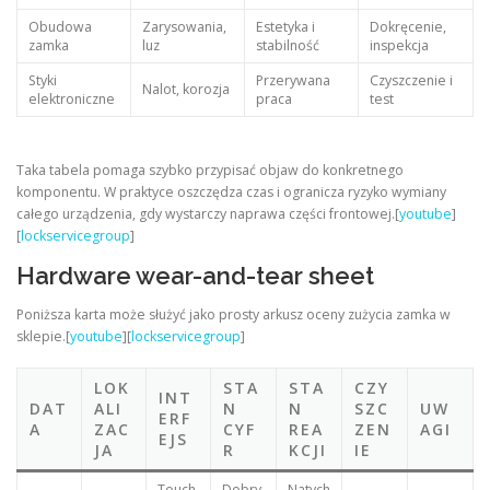
Obudowa
Zarysowania,
Estetyka i
Dokręcenie,
zamka
luz
stabilność
inspekcja
Styki
Przerywana
Czyszczenie i
Nalot, korozja
elektroniczne
praca
test
Taka tabela pomaga szybko przypisać objaw do konkretnego
komponentu. W praktyce oszczędza czas i ogranicza ryzyko wymiany
całego urządzenia, gdy wystarczy naprawa części frontowej.[
youtube
]
[
lockservicegroup
]
Hardware wear-and-tear sheet
Poniższa karta może służyć jako prosty arkusz oceny zużycia zamka w
sklepie.[
youtube
][
lockservicegroup
]
LOK
STA
STA
CZY
INT
DAT
ALI
N
N
SZC
UW
ERF
A
ZAC
CYF
REA
ZEN
AGI
EJS
JA
R
KCJI
IE
Touch
Dobry
Natych