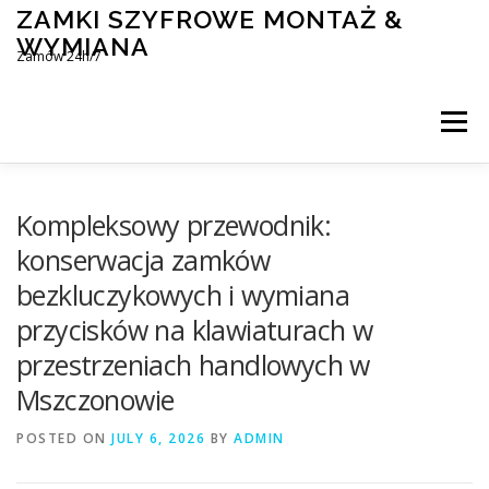
Skip
ZAMKI SZYFROWE MONTAŻ &
to
WYMIANA
content
Zamów 24h/7
Menu
MONTAŻ I WYMIANA ZAMKÓW SZYFROWYCH
Kompleksowy przewodnik:
konserwacja zamków
bezkluczykowych i wymiana
BLOG
KONTAKT
przycisków na klawiaturach w
przestrzeniach handlowych w
Mszczonowie
POSTED ON
JULY 6, 2026
BY
ADMIN