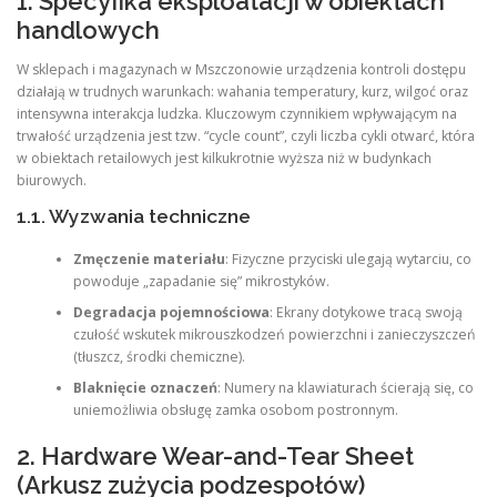
1. Specyfika eksploatacji w obiektach
handlowych
W sklepach i magazynach w Mszczonowie urządzenia kontroli dostępu
działają w trudnych warunkach: wahania temperatury, kurz, wilgoć oraz
intensywna interakcja ludzka. Kluczowym czynnikiem wpływającym na
trwałość urządzenia jest tzw. “cycle count”, czyli liczba cykli otwarć, która
w obiektach retailowych jest kilkukrotnie wyższa niż w budynkach
biurowych.
1.1. Wyzwania techniczne
Zmęczenie materiału
: Fizyczne przyciski ulegają wytarciu, co
powoduje „zapadanie się” mikrostyków.
Degradacja pojemnościowa
: Ekrany dotykowe tracą swoją
czułość wskutek mikrouszkodzeń powierzchni i zanieczyszczeń
(tłuszcz, środki chemiczne).
Blaknięcie oznaczeń
: Numery na klawiaturach ścierają się, co
uniemożliwia obsługę zamka osobom postronnym.
2. Hardware Wear-and-Tear Sheet
(Arkusz zużycia podzespołów)