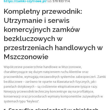
https://zamki-szyfrowe.pl/
lub
570 933 114
.
Kompletny przewodnik:
Utrzymanie i serwis
komercyjnych zamków
bezkluczowych w
przestrzeniach handlowych w
Mszczonowie
Współczesne powierzchnie handlowe w Mszczonowie,
charakteryzujące się dużym natężeniem ruchu klientów oraz
pracowników, wymagają niezawodnych systemów zabezpieczeń. Zamki
bezkluczowe – zarówno te oparte na klawiaturach fizycznych, jak i
panelach dotykowych – są codziennie eksploatowane tysiące razy.
Niniejszy przewodnik techniczny koncentruje się na profilaktyce,
konserwacji oraz procedurach wymiany komponentów zużywalnych w
systemach typu “keyless”.