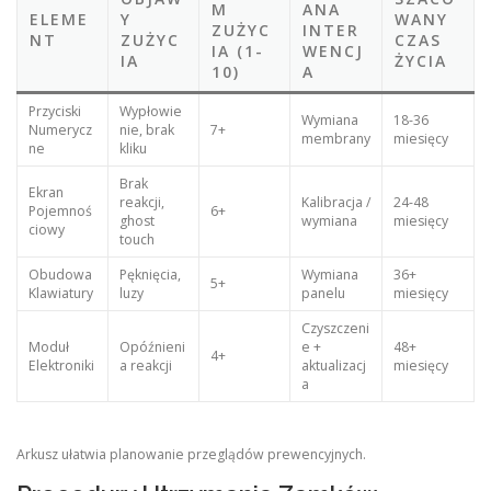
M
ANA
ELEME
Y
WANY
ZUŻYC
INTER
NT
ZUŻYC
CZAS
IA (1-
WENCJ
IA
ŻYCIA
10)
A
Przyciski
Wypłowie
Wymiana
18-36
Numerycz
nie, brak
7+
membrany
miesięcy
ne
kliku
Brak
Ekran
reakcji,
Kalibracja /
24-48
Pojemnoś
6+
ghost
wymiana
miesięcy
ciowy
touch
Obudowa
Pęknięcia,
Wymiana
36+
5+
Klawiatury
luzy
panelu
miesięcy
Czyszczeni
Moduł
Opóźnieni
e +
48+
4+
Elektroniki
a reakcji
aktualizacj
miesięcy
a
Arkusz ułatwia planowanie przeglądów prewencyjnych.