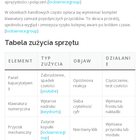
sprężystości i połączeń.[
lockservicegroup
]
W obiektach handlowych często opłaca się wymieniać komplet
klawiatury zamiast pojedynczych przycisków. To skraca przestój,
ujednolica wygląd i zmniejsza ryzyko kolejnej awarii po krótkim czasie.
[
lockservicegroup
]
Tabela zużycia sprzętu
TYP
DZIAŁANI
ELEMENT
OBJAW
ZUŻYCIA
E
Zabrudzenie,
Panel
spadek
Opóźniona
Czyszczenie,
kapacytatywn
czułości
reakcja
test czułości
y
[
youtube
]
Wytarcie
Słaba
Wymiana
Klawiatura
nadruku
czytelność
frontu lub
numeryczna
[
keyshorts
]
cyfr
nakładki
Zużycie
Wymiana
Przycisk
kopułki
Nierówny klik
przycisku lub
mechaniczny
[
lockservicegr
modułu
oup
]