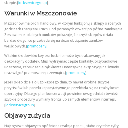
sklepie.[
lockservicegroup
]
Warunki w Mszczonowie
Mszczonów ma profil handlowy, w którym funkcjonują sklepy o różnych
godzinach i natężeniu ruchu, od porannych otwarć po późne zamknięcia.
Zestawienie lokalnych punktów pokazuje, że część sklepów działa
bardzo długo, co przekłada się na duże obciążenie zamków
wejściowych.[
promoceny
]
W takim środowisku keyless lock nie może być traktowany jak
dekoracyjny dodatek. Musi wytrzymać częste kontakty, przypadkowe
uderzenia, zabrudzenie rąk klienta i intensywną ekspozycję na światło
oraz wilgoć przenoszoną z zewnątrz.[
promoceny
]
Jeżeli sklep działa długo każdego dnia, to nawet drobne zużycie
przycisków lub panelu kapacytatywnego przekłada się na realny koszt
operacyjny. Dlatego plan konserwacji powinien uwzględniać również
szybkie procedury wymiany frontu lub samych elementów interfejsu.
[
lockservicegroup
]
Objawy zużycia
Najczęstsze objawy to opóźniona reakcja panelu, słabo czytelne cyfry,