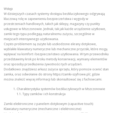
Wstęp
W dzisiejszych czasach systemy dostępu bezkluczykowego odgrywają
kluczową rolę w zapewnieniu bezpieczeństwa i wygody w
przestrzeniach handlowych, takich jak sklepy, magazyny czy punkty
usługowe w Mszczonowie. Jednak, tak jak każde urządzenie użytkowe,
zamki tego typu podlegają naturalnemu zużyciu, szczególnie w
miejscach intensywnego użytkowania.
Często problemem są zużyte lub uszkodzone ekrany dotykowe,
wyblakłe klawiatury numeryczne lub mechaniczne przyciski, które mogą
wpływać na komfort i bezpieczeństwo użytkowania. W tym przewodniku
przedstawimy krok po kroku metody konserwacji, wymiany elementów
oraz sposoby przedłużenia żywotności tych urządzeń.
Dodatkowo znajdziesz arkusz zużycia sprzętu, który pomoże ocenić stan
zamka, oraz odwołanie do strony https://zamki-szyfrowe.pl/, gdzie
można znaleźć więcej informacji lub skonsultować się z fachowcami.
Charakterystyka systemów bezkluczykowych w Mszczonowie
1.1. Typy zamków i ich konstrukcja
Zamki elektroniczne z panelem dotykowym (capacitive touch)
Klawiatury numeryczne (mechaniczne i elektroniczne)