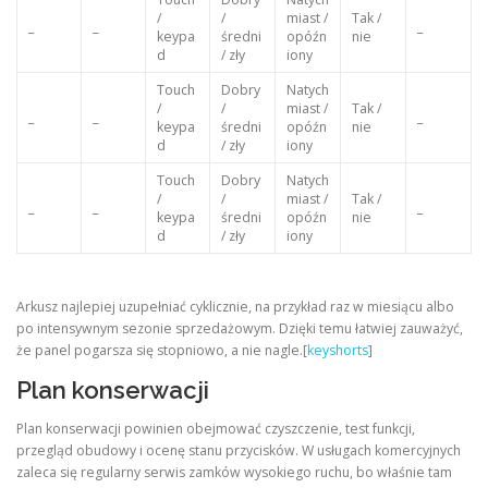
/
/
miast /
Tak /
_
_
_
keypa
średni
opóźn
nie
d
/ zły
iony
Touch
Dobry
Natych
/
/
miast /
Tak /
_
_
_
keypa
średni
opóźn
nie
d
/ zły
iony
Touch
Dobry
Natych
/
/
miast /
Tak /
_
_
_
keypa
średni
opóźn
nie
d
/ zły
iony
Arkusz najlepiej uzupełniać cyklicznie, na przykład raz w miesiącu albo
po intensywnym sezonie sprzedażowym. Dzięki temu łatwiej zauważyć,
że panel pogarsza się stopniowo, a nie nagle.[
keyshorts
]
Plan konserwacji
Plan konserwacji powinien obejmować czyszczenie, test funkcji,
przegląd obudowy i ocenę stanu przycisków. W usługach komercyjnych
zaleca się regularny serwis zamków wysokiego ruchu, bo właśnie tam