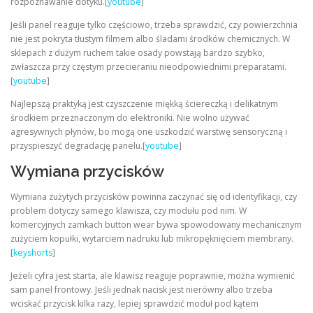
rozpoznawanie dotyku.[
youtube
]
Jeśli panel reaguje tylko częściowo, trzeba sprawdzić, czy powierzchnia
nie jest pokryta tłustym filmem albo śladami środków chemicznych. W
sklepach z dużym ruchem takie osady powstają bardzo szybko,
zwłaszcza przy częstym przecieraniu nieodpowiednimi preparatami.
[
youtube
]
Najlepszą praktyką jest czyszczenie miękką ściereczką i delikatnym
środkiem przeznaczonym do elektroniki. Nie wolno używać
agresywnych płynów, bo mogą one uszkodzić warstwę sensoryczną i
przyspieszyć degradację panelu.[
youtube
]
Wymiana przycisków
Wymiana zużytych przycisków powinna zaczynać się od identyfikacji, czy
problem dotyczy samego klawisza, czy modułu pod nim. W
komercyjnych zamkach button wear bywa spowodowany mechanicznym
zużyciem kopułki, wytarciem nadruku lub mikropęknięciem membrany.
[
keyshorts
]
Jeżeli cyfra jest starta, ale klawisz reaguje poprawnie, można wymienić
sam panel frontowy. Jeśli jednak nacisk jest nierówny albo trzeba
wciskać przycisk kilka razy, lepiej sprawdzić moduł pod kątem