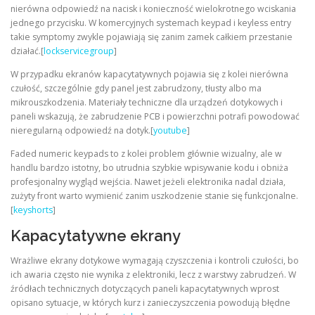
nierówna odpowiedź na nacisk i konieczność wielokrotnego wciskania
jednego przycisku. W komercyjnych systemach keypad i keyless entry
takie symptomy zwykle pojawiają się zanim zamek całkiem przestanie
działać.[
lockservicegroup
]
W przypadku ekranów kapacytatywnych pojawia się z kolei nierówna
czułość, szczególnie gdy panel jest zabrudzony, tłusty albo ma
mikrouszkodzenia. Materiały techniczne dla urządzeń dotykowych i
paneli wskazują, że zabrudzenie PCB i powierzchni potrafi powodować
nieregularną odpowiedź na dotyk.[
youtube
]
Faded numeric keypads to z kolei problem głównie wizualny, ale w
handlu bardzo istotny, bo utrudnia szybkie wpisywanie kodu i obniża
profesjonalny wygląd wejścia. Nawet jeżeli elektronika nadal działa,
zużyty front warto wymienić zanim uszkodzenie stanie się funkcjonalne.
[
keyshorts
]
Kapacytatywne ekrany
Wrażliwe ekrany dotykowe wymagają czyszczenia i kontroli czułości, bo
ich awaria często nie wynika z elektroniki, lecz z warstwy zabrudzeń. W
źródłach technicznych dotyczących paneli kapacytatywnych wprost
opisano sytuacje, w których kurz i zanieczyszczenia powodują błędne