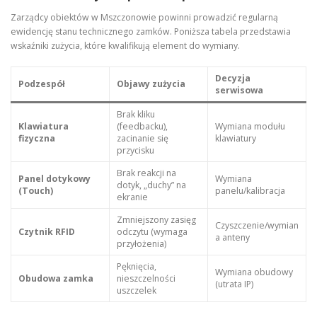
Zarządcy obiektów w Mszczonowie powinni prowadzić regularną
ewidencję stanu technicznego zamków. Poniższa tabela przedstawia
wskaźniki zużycia, które kwalifikują element do wymiany.
Decyzja
Podzespół
Objawy zużycia
serwisowa
Brak kliku
Klawiatura
(feedbacku),
Wymiana modułu
fizyczna
zacinanie się
klawiatury
przycisku
Brak reakcji na
Panel dotykowy
Wymiana
dotyk, „duchy” na
(Touch)
panelu/kalibracja
ekranie
Zmniejszony zasięg
Czyszczenie/wymian
Czytnik RFID
odczytu (wymaga
a anteny
przyłożenia)
Pęknięcia,
Wymiana obudowy
Obudowa zamka
nieszczelności
(utrata IP)
uszczelek