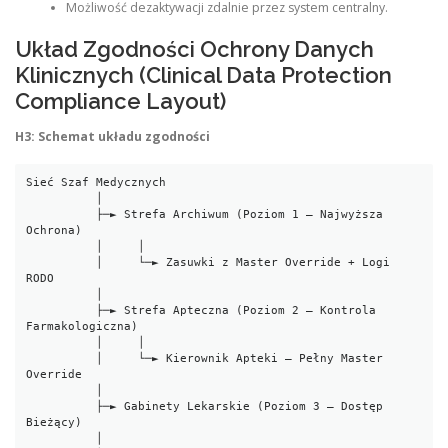
Możliwość dezaktywacji zdalnie przez system centralny.
Układ Zgodności Ochrony Danych
Klinicznych (Clinical Data Protection
Compliance Layout)
H3: Schemat układu zgodności
Sieć Szaf Medycznych

          │

          ├─► Strefa Archiwum (Poziom 1 – Najwyższa 
Ochrona)

          │     │

          │     └─► Zasuwki z Master Override + Logi 
RODO

          │

          ├─► Strefa Apteczna (Poziom 2 – Kontrola 
Farmakologiczna)

          │     │

          │     └─► Kierownik Apteki – Pełny Master 
Override

          │

          ├─► Gabinety Lekarskie (Poziom 3 – Dostęp 
Bieżący)

          │
