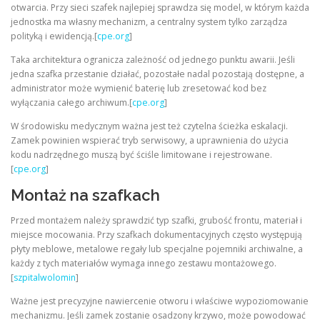
otwarcia. Przy sieci szafek najlepiej sprawdza się model, w którym każda
jednostka ma własny mechanizm, a centralny system tylko zarządza
polityką i ewidencją.[
cpe.org
]
Taka architektura ogranicza zależność od jednego punktu awarii. Jeśli
jedna szafka przestanie działać, pozostałe nadal pozostają dostępne, a
administrator może wymienić baterię lub zresetować kod bez
wyłączania całego archiwum.[
cpe.org
]
W środowisku medycznym ważna jest też czytelna ścieżka eskalacji.
Zamek powinien wspierać tryb serwisowy, a uprawnienia do użycia
kodu nadrzędnego muszą być ściśle limitowane i rejestrowane.
[
cpe.org
]
Montaż na szafkach
Przed montażem należy sprawdzić typ szafki, grubość frontu, materiał i
miejsce mocowania. Przy szafkach dokumentacyjnych często występują
płyty meblowe, metalowe regały lub specjalne pojemniki archiwalne, a
każdy z tych materiałów wymaga innego zestawu montażowego.
[
szpitalwolomin
]
Ważne jest precyzyjne nawiercenie otworu i właściwe wypoziomowanie
mechanizmu. Jeśli zamek zostanie osadzony krzywo, może powodować