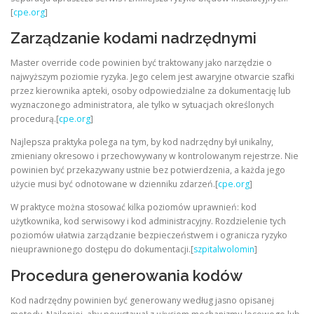
[
cpe.org
]
Zarządzanie kodami nadrzędnymi
Master override code powinien być traktowany jako narzędzie o
najwyższym poziomie ryzyka. Jego celem jest awaryjne otwarcie szafki
przez kierownika apteki, osoby odpowiedzialne za dokumentację lub
wyznaczonego administratora, ale tylko w sytuacjach określonych
procedurą.[
cpe.org
]
Najlepsza praktyka polega na tym, by kod nadrzędny był unikalny,
zmieniany okresowo i przechowywany w kontrolowanym rejestrze. Nie
powinien być przekazywany ustnie bez potwierdzenia, a każda jego
użycie musi być odnotowane w dzienniku zdarzeń.[
cpe.org
]
W praktyce można stosować kilka poziomów uprawnień: kod
użytkownika, kod serwisowy i kod administracyjny. Rozdzielenie tych
poziomów ułatwia zarządzanie bezpieczeństwem i ogranicza ryzyko
nieuprawnionego dostępu do dokumentacji.[
szpitalwolomin
]
Procedura generowania kodów
Kod nadrzędny powinien być generowany według jasno opisanej