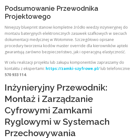
Podsumowanie Przewodnika
Projektowego
Niniejszy blueprint stanowi kompletne źródło wiedzy inżynieryjnej do
montażu bateryjnych elektronicznych zasuwek szafkowych w sieciach
dokumentacji medycznej w Wołominie. Szczegółowo opisane
procedury tworzenia kodów master override dla kierowników apteki
gwarantują zarówno bezpieczeństwo, jak i operacyjną elastyczność.
W celu realizacji projektu lub zakupu komponentów zapraszamy do
kontaktu z ekspertami:
https://zamki-szyfrowe.pl/
lub telefonicznie
570 933 114
.
Inżynieryjny Przewodnik:
Montaż i Zarządzanie
Cyfrowymi Zamkami
Ryglowymi w Systemach
Przechowywania