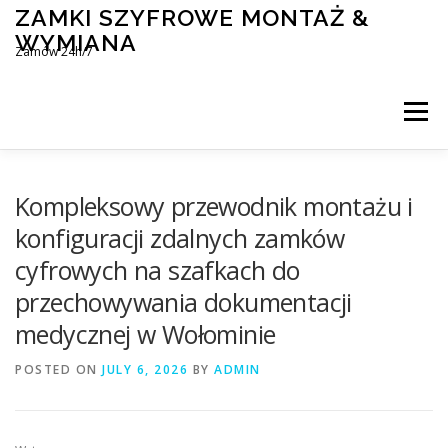
Skip
ZAMKI SZYFROWE MONTAŻ &
to
WYMIANA
content
Zamów 24h/7
Menu
MONTAŻ I WYMIANA ZAMKÓW SZYFROWYCH
Kompleksowy przewodnik montażu i
konfiguracji zdalnych zamków
cyfrowych na szafkach do
BLOG
KONTAKT
przechowywania dokumentacji
medycznej w Wołominie
POSTED ON
JULY 6, 2026
BY
ADMIN