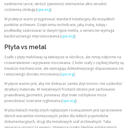
nadmierne tarcie, skrócić żywotność elementów albo utrudnić
codzienną obsługę.[
cpe.org
]
W praktyce warto przygotować standard instalacyjny dla wszystkich
punktów archiwum. Dzięki temu technik wie, jaką śrubę, tuleję i
podkładkę zastosować w danym typie mebla, a serwis nie wymaga
każdorazowego improwizowania.[
cpe.org
]
Płyta vs metal
Szafki z płyty meblowej są łatwiejsze w obróbce, ale mniej odporne na
rozwarstwienie i wyrywanie mocowania. Z kolei szafy z ciężkiej blachy są
trwalsze mechanicznie, ale wymagają dokładniejszego dopasowania osi
i właściwego docisku mocowania.[
cpe.org
]
W płycie ważne jest, aby nie dokręcać zamka zbyt mocno i nie uszkodzić
struktury materiału. W metalowych frontach istotne jest zachowanie
prawidłowej geometrii, ponieważ zbyt małe odchylenie może
powodować ocieranie ryglowania.[
cpe.org
]
W placówkach medycznych najlepszym rozwiązaniem jest opracowanie
dwóch wariantów montażowych: jeden dla lekkich pojemników
dokumentacyjnych, drugi dla metalowych szaf archiwalnych. Taka
separacja upraszcza serwis i zmniejsza ryzyko błędów instalacyjnych.