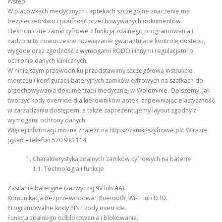
Wstęp
W placówkach medycznych i aptekach szczególne znaczenie ma
bezpieczeństwo i poufność przechowywanych dokumentów.
Elektroniczne zamki cyfrowe z funkcją zdalnego programowania i
nadzoru to nowoczesne rozwiązanie gwarantujące kontrolę dostępu,
wygodę oraz zgodność z wymogami RODO i innymi regulacjami o
ochronie danych klinicznych.
W niniejszym przewodniku przedstawimy szczegółową instrukcję
montażu i konfiguracji bateryjnych zamków cyfrowych na szafkach do
przechowywania dokumentacji medycznej w Wołominie. Opiszemy, jak
tworzyć kody override dla kierowników aptek, zapewniając elastyczność
w zarządzaniu dostępem, a także zaprezentujemy layout zgodny z
wymogami ochrony danych.
Więcej informacji można znaleźć na https://zamki-szyfrowe.pl/. W razie
pytań – telefon 570 933 114.
Charakterystyka zdalnych zamków cyfrowych na baterie
1.1. Technologia i funkcje
Zasilanie bateryjne (zazwyczaj 9V lub AA).
Komunikacja bezprzewodowa: Bluetooth, Wi-Fi lub RFID.
Programowalne kody PIN i kody override.
Funkcja zdalnego odblokowania i blokowania.