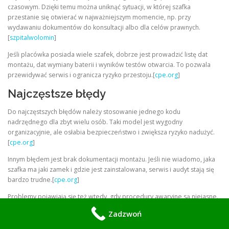
czasowym. Dzięki temu można uniknąć sytuacji, w której szafka
przestanie się otwierać w najważniejszym momencie, np. przy
wydawaniu dokumentów do konsultacji albo dla celów prawnych.
[
szpitalwolomin
]
Jeśli placówka posiada wiele szafek, dobrze jest prowadzić listę dat
montażu, dat wymiany baterii i wyników testów otwarcia. To pozwala
przewidywać serwis i ogranicza ryzyko przestoju.[
cpe.org
]
Najczęstsze błędy
Do najczęstszych błędów należy stosowanie jednego kodu
nadrzędnego dla zbyt wielu osób. Taki model jest wygodny
organizacyjnie, ale osłabia bezpieczeństwo i zwiększa ryzyko nadużyć.
[
cpe.org
]
Innym błędem jest brak dokumentacji montażu. Jeśli nie wiadomo, jaka
szafka ma jaki zamek i gdzie jest zainstalowana, serwis i audyt stają się
bardzo trudne.[
cpe.org
]
Problemy pojawiają się też wtedy, gdy procedury awaryjne są niejasne.
Jeżeli personel nie wie, kiedy wolno użyć kodu nadrzędnego, system
Zadzwoń
formalnie istnieje, ale praktycznie nie chroni danych.[
szpitalwolomin
]