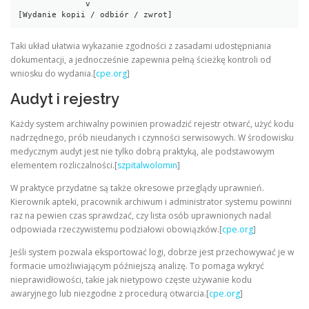
              v

[Wydanie kopii / odbiór / zwrot]
Taki układ ułatwia wykazanie zgodności z zasadami udostępniania
dokumentacji, a jednocześnie zapewnia pełną ścieżkę kontroli od
wniosku do wydania.[
cpe.org
]
Audyt i rejestry
Każdy system archiwalny powinien prowadzić rejestr otwarć, użyć kodu
nadrzędnego, prób nieudanych i czynności serwisowych. W środowisku
medycznym audyt jest nie tylko dobrą praktyką, ale podstawowym
elementem rozliczalności.[
szpitalwolomin
]
W praktyce przydatne są także okresowe przeglądy uprawnień.
Kierownik apteki, pracownik archiwum i administrator systemu powinni
raz na pewien czas sprawdzać, czy lista osób uprawnionych nadal
odpowiada rzeczywistemu podziałowi obowiązków.[
cpe.org
]
Jeśli system pozwala eksportować logi, dobrze jest przechowywać je w
formacie umożliwiającym późniejszą analizę. To pomaga wykryć
nieprawidłowości, takie jak nietypowo częste używanie kodu
awaryjnego lub niezgodne z procedurą otwarcia.[
cpe.org
]