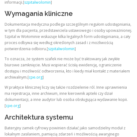
informacji.[
szpitalwolomin
]
Wymagania kliniczne
Dokumentacja medyczna podlega szczególnym regułom udostępniania,
w tym dla pacjenta, przedstawiciela ustawowego i osoby upoważnionej.
Szpital w Wołominie wskazuje kilka legalnych form udostępniania, a cały
proces odbywa się według określonych zasad i z możliwością
potwierdzenia odbioru.[
szpitalwolomin
]
To oznacza, że system szafek nie może być traktowany jak zwykłe
biurowe zamknięcie. Musi wspierać ścisłą ewidencję, ograniczenie
dostępu i możliwość odtworzenia, kto i kiedy miał kontakt z materiałem
archiwalnym.[
cpe.org
]
W praktyce klinicznej liczy się także rozdzielenie ról. Inne uprawnienia
ma rejestracja, inne archiwum, inne kierownik apteki czy dział
dokumentacji, a inne audytor lub osoba obsługująca wydawanie kopii.
[
cpe.org
]
Architektura systemu
Bateryjny zamek cyfrowy powinien działać jako samodzielny moduł z
lokalnym zasilaniem, pamięcią zdarzeń i możliwością awaryjnego