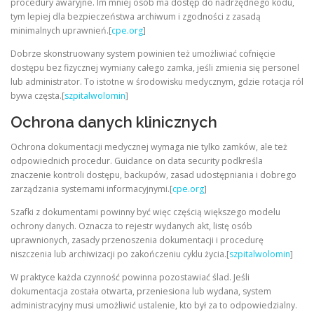
procedury awaryjne. Im mniej osób ma dostęp do nadrzędnego kodu,
tym lepiej dla bezpieczeństwa archiwum i zgodności z zasadą
minimalnych uprawnień.[
cpe.org
]
Dobrze skonstruowany system powinien też umożliwiać cofnięcie
dostępu bez fizycznej wymiany całego zamka, jeśli zmienia się personel
lub administrator. To istotne w środowisku medycznym, gdzie rotacja ról
bywa częsta.[
szpitalwolomin
]
Ochrona danych klinicznych
Ochrona dokumentacji medycznej wymaga nie tylko zamków, ale też
odpowiednich procedur. Guidance on data security podkreśla
znaczenie kontroli dostępu, backupów, zasad udostępniania i dobrego
zarządzania systemami informacyjnymi.[
cpe.org
]
Szafki z dokumentami powinny być więc częścią większego modelu
ochrony danych. Oznacza to rejestr wydanych akt, listę osób
uprawnionych, zasady przenoszenia dokumentacji i procedurę
niszczenia lub archiwizacji po zakończeniu cyklu życia.[
szpitalwolomin
]
W praktyce każda czynność powinna pozostawiać ślad. Jeśli
dokumentacja została otwarta, przeniesiona lub wydana, system
administracyjny musi umożliwić ustalenie, kto był za to odpowiedzialny.