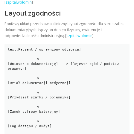
[
szpitalwolomin
]
Layout zgodności
Poniższy układ przedstawia kliniczny layout zgodności dla sieci szafek
dokumentacyjnych. Łączy on dostęp fizyczny, ewidencję i
odpowiedzialność administracyjną.[
szpitalwolomin
]
text
[Pacjent / uprawniony odbiorca]

              |

              v

[Wniosek o dokumentację] ---> [Rejestr zgód / podstaw 
prawnych]

              |

              v

[Dział dokumentacji medycznej]

              |

              v

[Przydział szafki / pojemnika]

              |

              v

[Zamek cyfrowy bateryjny]

              |

              v

[Log dostępu / audyt]

              |
