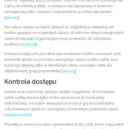
metody. Najlepiej, aby powstawał z użyciem mechanizmu losowego lub
z góry określonej polityki, a następnie był zapisywany w systemie i
udostępniany tylko osobom z odpowiednim profilem uprawnień.
[
cpe.org
]
Nie należy używać prostych, łatwych do odgadnięcia sekwencji ani
kodów opartych na oczywistych datach. W ochronie danych medycznych
nawet prosty błąd organizacyjny może prowadzić do naruszenia
poufności.[
cpe.org
]
Dobrym podejściem jest także wprowadzanie kodów czasowych. Jeśli
kierownik apteki ma potrzebę awaryjnego otwarcia kilku szafek, kod
może być aktywny tylko w określonym oknie czasowym i tylko dla
zdefiniowanej grupy pojemników.[
cpe.org
]
Kontrola dostępu
System musi rozróżniać sytuacje zwykłe i wyjątkowe. W normalnym
trybie szafkę otwiera tylko osoba uprawniona do konkretnej
dokumentacji, a w trybie awaryjnym wchodzi w grę kod nadrzędny,
odnotowany w rejestrze i powiązany z konkretnym powodem użycia.
[
szpitalwolomin
]
W praktyce oznacza to także ograniczenie liczby osób, które znają pełne