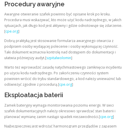
Procedury awaryjne
Awaryjne otwieranie szafek powinno być opisane krok po kroku.
Procedura musi wskazywać, kto może użyć kodu nadrzędnego, w jakich
sytuacjach, jak długo kod jest aktywny i gdzie odnotowuje się zdarzenie.
[
cpe.org
]
Dobrą praktyką jest stosowanie formularza awaryjnego otwarcia z
podpisem osoby wydającej polecenie i osoby wykonującej czynność.
Taki dokument wzmacnia kontrolę nad dostępem do dokumentacji i
ułatwia późniejszy audyt.[
szpitalwolomin
]
Warto też wprowadzić zasadę natychmiastowego zamknięcia incydentu
po użyciu kodu nadrzędnego. Po zakończeniu czynności system
powinien wrócić do trybu standardowego, a kod należy unieważnić lub
odświeżyć zgodnie z procedurą.[
cpe.org
]
Eksploatacja baterii
Zamek bateryjny wymaga monitorowania poziomu energii. W sieci
szafek dokumentacyjnych należy okresowo sprawdzać stan baterii i
planować wymianę zanim nastąpi spadek niezawodności.[
cpe.org
]
Najbezpieczniej jest wdrożyć harmonogram przeglądów z zapasem