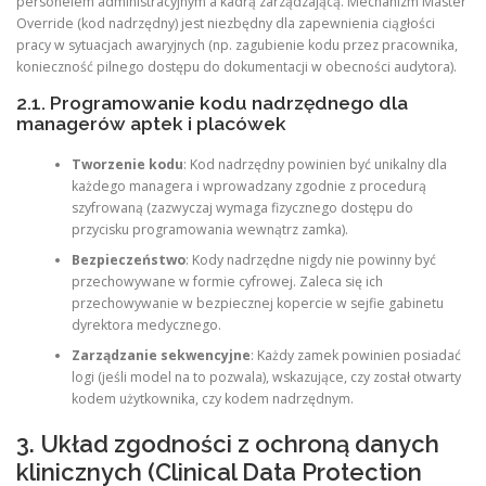
personelem administracyjnym a kadrą zarządzającą. Mechanizm Master
Override (kod nadrzędny) jest niezbędny dla zapewnienia ciągłości
pracy w sytuacjach awaryjnych (np. zagubienie kodu przez pracownika,
konieczność pilnego dostępu do dokumentacji w obecności audytora).
2.1. Programowanie kodu nadrzędnego dla
managerów aptek i placówek
Tworzenie kodu
: Kod nadrzędny powinien być unikalny dla
każdego managera i wprowadzany zgodnie z procedurą
szyfrowaną (zazwyczaj wymaga fizycznego dostępu do
przycisku programowania wewnątrz zamka).
Bezpieczeństwo
: Kody nadrzędne nigdy nie powinny być
przechowywane w formie cyfrowej. Zaleca się ich
przechowywanie w bezpiecznej kopercie w sejfie gabinetu
dyrektora medycznego.
Zarządzanie sekwencyjne
: Każdy zamek powinien posiadać
logi (jeśli model na to pozwala), wskazujące, czy został otwarty
kodem użytkownika, czy kodem nadrzędnym.
3. Układ zgodności z ochroną danych
klinicznych (Clinical Data Protection