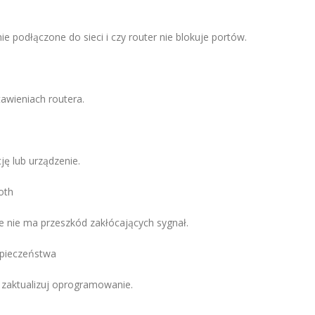
e podłączone do sieci i czy router nie blokuje portów.
tawieniach routera.
ję lub urządzenie.
oth
że nie ma przeszkód zakłócających sygnał.
zpieczeństwa
 i zaktualizuj oprogramowanie.