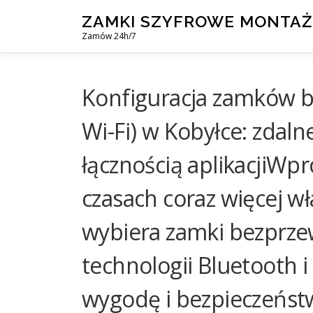
Skip
ZAMKI SZYFROWE MONTAŻ
to
Zamów 24h/7
content
Konfiguracja zamków b
Wi-Fi) w Kobyłce: zdal
łącznością aplikacjiWp
czasach coraz więcej wł
wybiera zamki bezprze
technologii Bluetooth i
wygodę i bezpieczeńst