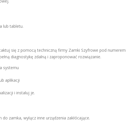
owej.
 lub tabletu.
ontaktuj się z pomocą techniczną firmy Zamki Szyfrowe pod numerem
 pełną diagnostykę zdalną i zaproponować rozwiązanie.
ia systemu
b aplikacji
zacji i instaluj je.
fon do zamka, wyłącz inne urządzenia zakłócające.