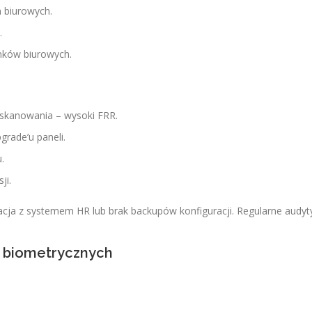
 biurowych.
.
nków biurowych.
 skanowania – wysoki FRR.
rade’u paneli.
.
ji.
cja z systemem HR lub brak backupów konfiguracji. Regularne audyt
 biometrycznych