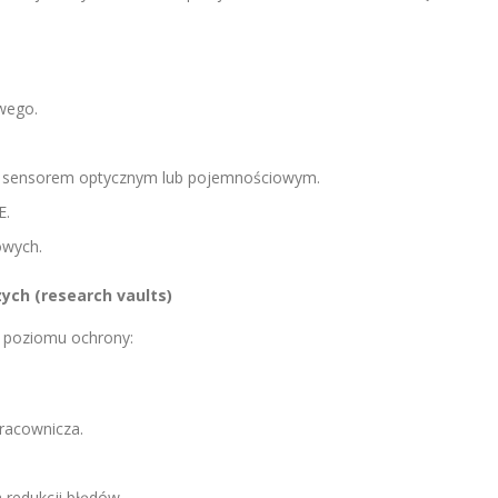
owego.
 sensorem optycznym lub pojemnościowym.
E.
owych.
ych (research vaults)
 poziomu ochrony:
pracownicza.
 redukcji błędów.