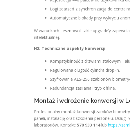
Logi zdarzeń z synchronizacją do central
Automatyczne blokady przy wykryciu anoma
W warunkach Lesznowoli takie upgrade’y zapewnia
intelektualnej.
H2: Techniczne aspekty konwersji
Kompatybilność z drzwiami stalowymi i al
Regulowana długość cylindra drop-in.
Szyfrowanie AES-256 szablonów biometry
Redundancja zasilania i tryb offline.
Montaż i wdrożenie konwersji w 
Profesjonalny montaż konwersji zamków biometryc
paneli, instalację oraz szkolenia personelu. Usług
laboratoriów. Kontakt:
570 933 114
lub
https://zam