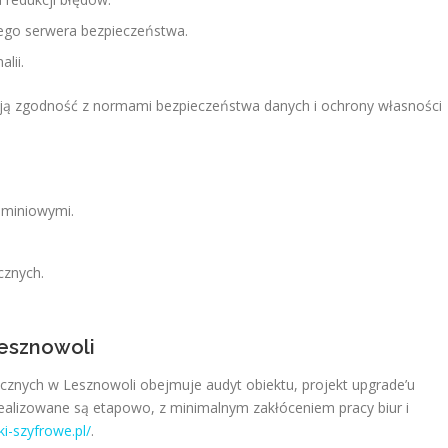
nego serwera bezpieczeństwa.
lii.
ją zgodność z normami bezpieczeństwa danych i ochrony własności
uminiowymi.
cznych.
Lesznowoli
znych w Lesznowoli obejmuje audyt obiektu, projekt upgrade’u
i realizowane są etapowo, z minimalnym zakłóceniem pracy biur i
ki-szyfrowe.pl/
.