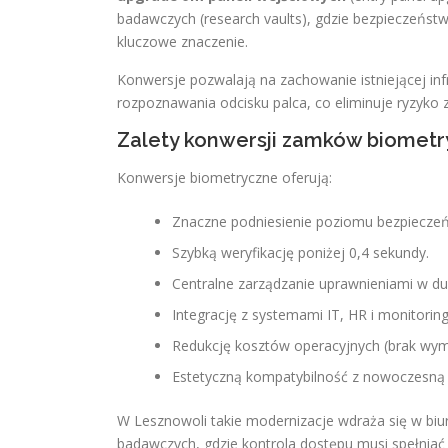
badawczych (research vaults), gdzie bezpieczeńst
kluczowe znaczenie.
Konwersje pozwalają na zachowanie istniejącej in
rozpoznawania odcisku palca, co eliminuje ryzyko 
Zalety konwersji zamków biomet
Konwersje biometryczne oferują:
Znaczne podniesienie poziomu bezpieczeń
Szybką weryfikację poniżej 0,4 sekundy.
Centralne zarządzanie uprawnieniami w d
Integrację z systemami IT, HR i monitoring
Redukcję kosztów operacyjnych (brak wymi
Estetyczną kompatybilność z nowoczesną ar
W Lesznowoli takie modernizacje wdraża się w bi
badawczych, gdzie kontrola dostępu musi spełniać