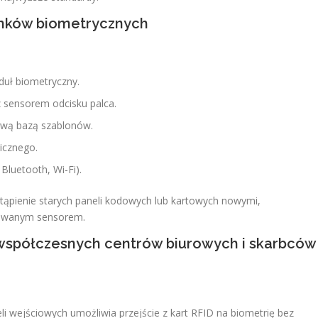
mków biometrycznych
duł biometryczny.
 sensorem odcisku palca.
rową bazą szablonów.
icznego.
luetooth, Wi-Fi).
tąpienie starych paneli kodowych lub kartowych nowymi,
owanym sensorem.
współczesnych centrów biurowych i skarbców
 wejściowych umożliwia przejście z kart RFID na biometrię bez