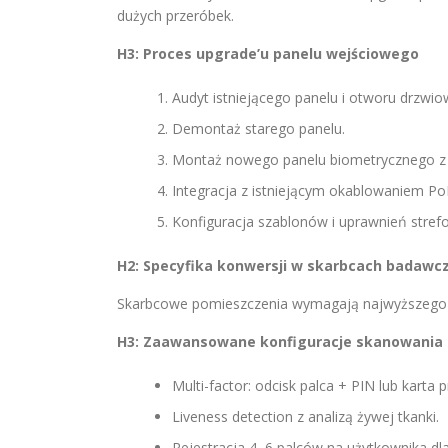
dużych przeróbek.
H3: Proces upgrade’u panelu wejściowego
Audyt istniejącego panelu i otworu drzwi
Demontaż starego panelu.
Montaż nowego panelu biometrycznego z
Integracja z istniejącym okablowaniem Po
Konfiguracja szablonów i uprawnień stref
H2: Specyfika konwersji w skarbcach badawcz
Skarbcowe pomieszczenia wymagają najwyższego
H3: Zaawansowane konfiguracje skanowania
Multi-factor: odcisk palca + PIN lub karta 
Liveness detection z analizą żywej tkanki.
Rejestracja 4–6 palców na użytkownika dla