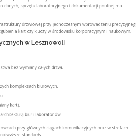
wo danych, sprzętu laboratoryjnego i dokumentacji poufnej ma
frastruktury drzwiowej przy jednoczesnym wprowadzeniu precyzyjne
zgubienia kart czy kluczy w środowisku korporacyjnym i naukowym.
rycznych w Lesznowoli
stwa bez wymiany całych drzwi.
użych kompleksach biurowych.
u.
any kart).
chitekturą biur i laboratoriów.
urowcach przy głównych ciągach komunikacyjnych oraz w strefach
 najwyższe standardy.