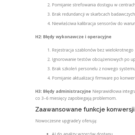
Pomijanie strefowania dostępu w centrach
Brak redundancji w skarbcach badawczych
Niewłaściwa kalibracja sensorów do waru
H2: Błędy wykonawcze i operacyjne
Rejestracja szablonów bez wielokrotnego
Ignorowanie testów obciążeniowych po upg
Brak szkoleń personelu z nowego systemu
Pomijanie aktualizacji firmware po konwers
H3: Błędy administracyjne
Nieprawidłowa integra
co 3–6 miesięcy zapobiegają problemom.
Zaawansowane funkcje konwersji
Nowoczesne upgrade’y oferują:
AI do analizy wzorców dostępu.