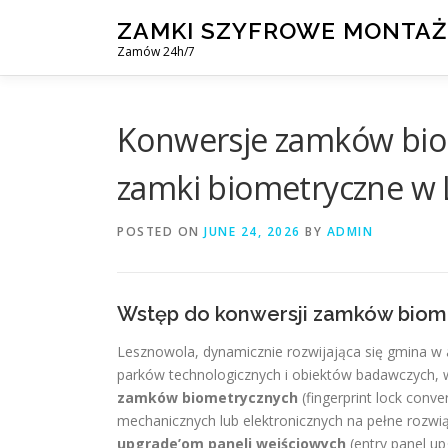
Skip
ZAMKI SZYFROWE MONTAŻ
to
Zamów 24h/7
content
Konwersje zamków biom
zamki biometryczne w 
POSTED ON
JUNE 24, 2026
BY
ADMIN
Wstęp do konwersji zamków biom
Lesznowola, dynamicznie rozwijająca się gmina w
parków technologicznych i obiektów badawczych,
zamków biometrycznych
(fingerprint lock conv
mechanicznych lub elektronicznych na pełne rozwi
upgrade’om paneli wejściowych
(entry panel u