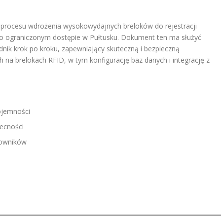
procesu wdrożenia wysokowydajnych breloków do rejestracji
o ograniczonym dostępie w Pułtusku. Dokument ten ma służyć
ik krok po kroku, zapewniający skuteczną i bezpieczną
na brelokach RFID, w tym konfigurację baz danych i integrację z
ojemności
becności
kowników