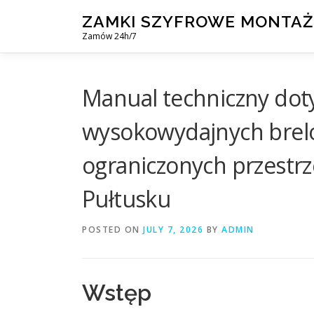
Skip
ZAMKI SZYFROWE MONTAŻ
to
Zamów 24h/7
content
Manual techniczny dot
wysokowydajnych brelo
ograniczonych przestr
Pułtusku
POSTED ON
JULY 7, 2026
BY
ADMIN
Wstęp