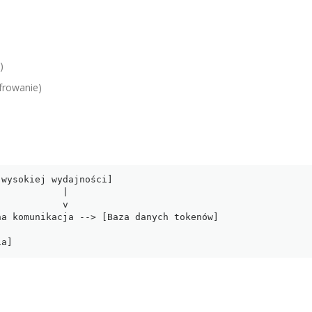
)
yfrowanie)
wysokiej wydajności]

ia]