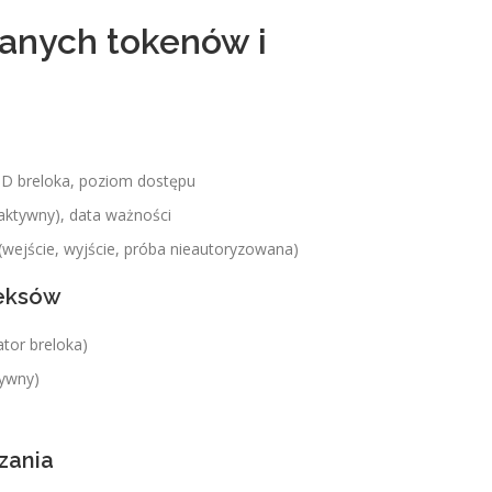
danych tokenów i
 ID breloka, poziom dostępu
eaktywny), data ważności
 (wejście, wyjście, próba nieautoryzowana)
deksów
ator breloka)
tywny)
zania