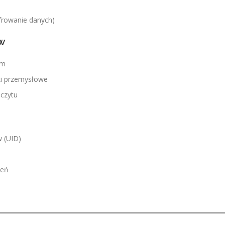
frowanie danych)
ów
em
ki przemysłowe
dczytu
w (UID)
ień