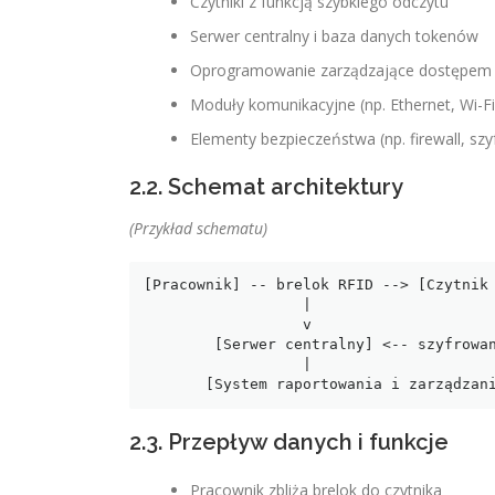
Czytniki z funkcją szybkiego odczytu
Serwer centralny i baza danych tokenów
Oprogramowanie zarządzające dostępem
Moduły komunikacyjne (np. Ethernet, Wi-Fi
Elementy bezpieczeństwa (np. firewall, sz
2.2. Schemat architektury
(Przykład schematu)
[Pracownik] -- brelok RFID --> [Czytnik 
                  |                                |

                  v                                v

        [Serwer centralny] <-- szyfrowana komunikacja --> [Baza danych tokenów]

                  |

       [System raportowania i zarządzan
2.3. Przepływ danych i funkcje
Pracownik zbliża brelok do czytnika