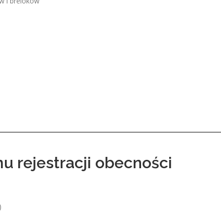
w i breloków
mu rejestracji obecności
)