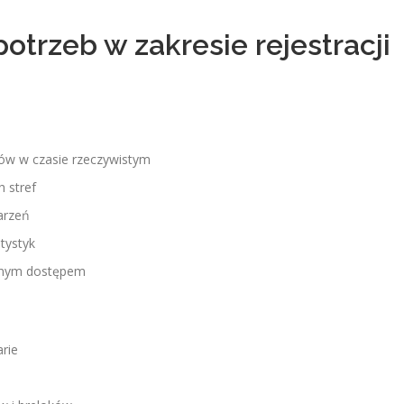
otrzeb w zakresie rejestracji
ków w czasie rzeczywistym
 stref
arzeń
tystyk
ionym dostępem
rie