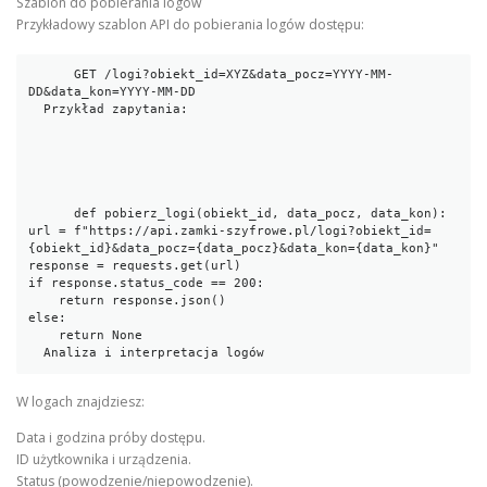
Szablon do pobierania logów
Przykładowy szablon API do pobierania logów dostępu:
      GET /logi?obiekt_id=XYZ&data_pocz=YYYY-MM-
DD&data_kon=YYYY-MM-DD

  Przykład zapytania:

      def pobierz_logi(obiekt_id, data_pocz, data_kon):

url = f"https://api.zamki-szyfrowe.pl/logi?obiekt_id=
{obiekt_id}&data_pocz={data_pocz}&data_kon={data_kon}"

response = requests.get(url)

if response.status_code == 200:

    return response.json()

else:

    return None

  Analiza i interpretacja logów
W logach znajdziesz:
Data i godzina próby dostępu.
ID użytkownika i urządzenia.
Status (powodzenie/niepowodzenie).