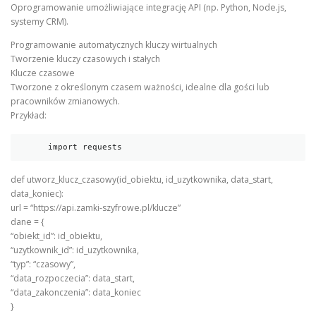
Oprogramowanie umożliwiające integrację API (np. Python, Node.js,
systemy CRM).
Programowanie automatycznych kluczy wirtualnych
Tworzenie kluczy czasowych i stałych
Klucze czasowe
Tworzone z określonym czasem ważności, idealne dla gości lub
pracowników zmianowych.
Przykład:
      import requests
def utworz_klucz_czasowy(id_obiektu, id_uzytkownika, data_start,
data_koniec):
url = “https://api.zamki-szyfrowe.pl/klucze”
dane = {
“obiekt_id”: id_obiektu,
“uzytkownik_id”: id_uzytkownika,
“typ”: “czasowy”,
“data_rozpoczecia”: data_start,
“data_zakonczenia”: data_koniec
}