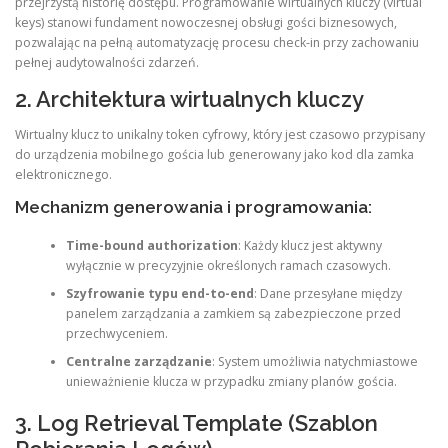
przejrzystą historię dostępu. Programowanie wirtualnych kluczy (virtual
keys) stanowi fundament nowoczesnej obsługi gości biznesowych,
pozwalając na pełną automatyzację procesu check-in przy zachowaniu
pełnej audytowalności zdarzeń
.
2. Architektura wirtualnych kluczy
Wirtualny klucz to unikalny token cyfrowy, który jest czasowo przypisany
do urządzenia mobilnego gościa lub generowany jako kod dla zamka
elektronicznego.
Mechanizm generowania i programowania:
Time-bound authorization
: Każdy klucz jest aktywny
wyłącznie w precyzyjnie określonych ramach czasowych.
Szyfrowanie typu end-to-end
: Dane przesyłane między
panelem zarządzania a zamkiem są zabezpieczone przed
przechwyceniem.
Centralne zarządzanie
: System umożliwia natychmiastowe
unieważnienie klucza w przypadku zmiany planów gościa.
3. Log Retrieval Template (Szablon