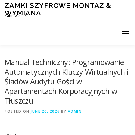
Skip
ZAMKI SZYFROWE MONTAŻ &
to
WYMIANA
content
Zamów 24h/7
Menu
MONTAŻ I WYMIANA ZAMKÓW SZYFROWYCH
Manual Techniczny: Programowanie
Automatycznych Kluczy Wirtualnych i
Śladów Audytu Gości w
BLOG
KONTAKT
Apartamentach Korporacyjnych w
Tłuszczu
POSTED ON
JUNE 26, 2026
BY
ADMIN