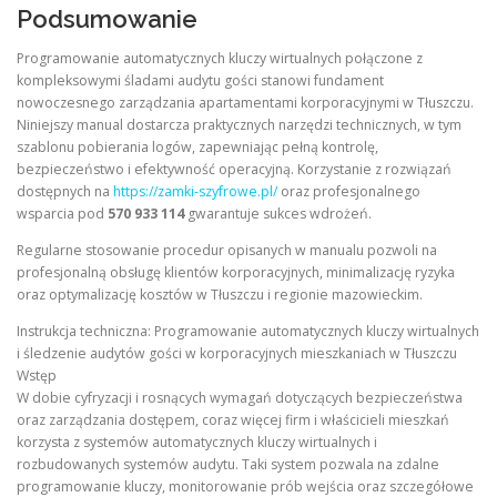
Podsumowanie
Programowanie automatycznych kluczy wirtualnych połączone z
kompleksowymi śladami audytu gości stanowi fundament
nowoczesnego zarządzania apartamentami korporacyjnymi w Tłuszczu.
Niniejszy manual dostarcza praktycznych narzędzi technicznych, w tym
szablonu pobierania logów, zapewniając pełną kontrolę,
bezpieczeństwo i efektywność operacyjną. Korzystanie z rozwiązań
dostępnych na
https://zamki-szyfrowe.pl/
oraz profesjonalnego
wsparcia pod
570 933 114
gwarantuje sukces wdrożeń.
Regularne stosowanie procedur opisanych w manualu pozwoli na
profesjonalną obsługę klientów korporacyjnych, minimalizację ryzyka
oraz optymalizację kosztów w Tłuszczu i regionie mazowieckim.
Instrukcja techniczna: Programowanie automatycznych kluczy wirtualnych
i śledzenie audytów gości w korporacyjnych mieszkaniach w Tłuszczu
Wstęp
W dobie cyfryzacji i rosnących wymagań dotyczących bezpieczeństwa
oraz zarządzania dostępem, coraz więcej firm i właścicieli mieszkań
korzysta z systemów automatycznych kluczy wirtualnych i
rozbudowanych systemów audytu. Taki system pozwala na zdalne
programowanie kluczy, monitorowanie prób wejścia oraz szczegółowe