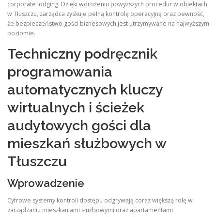
corporate lodging. Dzięki wdrożeniu powyższych procedur w obiektach
w Tłuszczu, zarządca zyskuje pełną kontrolę operacyjną oraz pewność,
że bezpieczeństwo gości biznesowych jest utrzymywane na najwyższym
poziomie
.
Techniczny podręcznik
programowania
automatycznych kluczy
wirtualnych i ścieżek
audytowych gości dla
mieszkań służbowych w
Tłuszczu
Wprowadzenie
Cyfrowe systemy kontroli dostępu odgrywają coraz większą rolę w
zarządzaniu mieszkaniami służbowymi oraz apartamentami