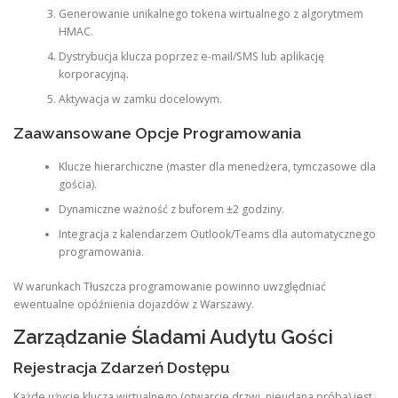
Generowanie unikalnego tokena wirtualnego z algorytmem
HMAC.
Dystrybucja klucza poprzez e-mail/SMS lub aplikację
korporacyjną.
Aktywacja w zamku docelowym.
Zaawansowane Opcje Programowania
Klucze hierarchiczne (master dla menedżera, tymczasowe dla
gościa).
Dynamiczne ważność z buforem ±2 godziny.
Integracja z kalendarzem Outlook/Teams dla automatycznego
programowania.
W warunkach Tłuszcza programowanie powinno uwzględniać
ewentualne opóźnienia dojazdów z Warszawy.
Zarządzanie Śladami Audytu Gości
Rejestracja Zdarzeń Dostępu
Każde użycie klucza wirtualnego (otwarcie drzwi, nieudana próba) jest