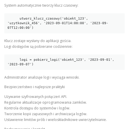
System automatycznie tworzy klucz czasowy:
      utworz_klucz_czasowy('obiekt_123', 
'uzytkownik_456', '2023-09-01T14:00:00', '2023-09-
07T12:00:00')
Klucz zostaje wysłany do aplikacji gościa.
Logi dostępów są pobierane codziennie:
      logi = pobierz_logi('obiekt_123', '2023-09-01', 
'2023-09-07')
Administrator analizuje logi i wyciąga wnioski.
Bezpieczeństwo i najlepsze praktyki
Używanie szyfrowanych połączeń API.
Regularne aktualizacje oprogramowania zamków.
Kontrola dostępu do systemów i logów.
Tworzenie kopii zapasowych i archiwizacja logów.
Ustawienie limitów prób i wieloskładnikowe uwierzytelnianie.