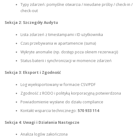
Typy zdarzeń: pomyślne otwarcia / nieudane próby / check-in /
check-out
Sekcja 2: Szczegóły Audytu
Lista zdarzeń z timestampami i ID użytkownika
Czas przebywania w apartamencie (suma)
Wykryte anomalie (np. dostęp poza oknem rezerwacji)
Status baterii i synchronizacji w momencie zdarzeń
Sekcja 3: Eksport i Zgodność
Log wyeksportowany w formacie CSV/PDF
Zgodność z RODO i polityką korporacyjną potwierdzona
Powiadomienie wysłane do działu compliance
Kontakt wsparcia technicznego:
570 933 114
Sekcja 4: Uwagi i Działania Następcze
Analiza logów zakończona