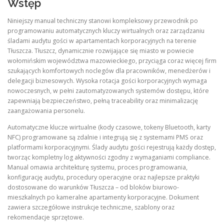
Wstęp
Niniejszy manual techniczny stanowi kompleksowy przewodnik po
programowaniu automatycznych kluczy wirtualnych oraz zarządzaniu
śladami audytu gości w apartamentach korporacyjnych na terenie
Tłuszcza. Tłuszcz, dynamicznie rozwijające się miasto w powiecie
wołomińskim województwa mazowieckiego, przyciąga coraz więcej firm
szukających komfortowych noclegów dla pracowników, menedżerów i
delegacji biznesowych. Wysoka rotacja gości korporacyjnych wymaga
nowoczesnych, w pełni zautomatyzowanych systemów dostępu, które
zapewniają bezpieczeństwo, pełną traceability oraz minimalizację
zaangażowania personelu.
Automatyczne klucze wirtualne (kody czasowe, tokeny Bluetooth, karty
NFC) programowane są zdalnie i integrują się z systemami PMS oraz
platformami korporacyjnymi. Ślady audytu gości rejestrują każdy dostęp,
tworząc kompletny log aktywności zgodny z wymaganiami compliance.
Manual omawia architekturę systemu, proces programowania,
konfigurację audytu, procedury operacyjne oraz najlepsze praktyki
dostosowane do warunków Tłuszcza – od bloków biurowo-
mieszkalnych po kameralne apartamenty korporacyjne. Dokument
zawiera szczegółowe instrukcje techniczne, szablony oraz
rekomendacje sprzętowe.