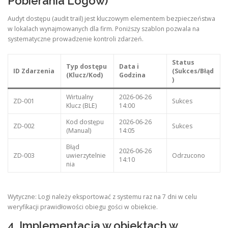
Pobierania Logów)
Audyt dostępu (audit trail) jest kluczowym elementem bezpieczeństwa
w lokalach wynajmowanych dla firm. Poniższy szablon pozwala na
systematyczne prowadzenie kontroli zdarzeń.
Status
Typ dostępu
Data i
ID Zdarzenia
(Sukces/Błąd
(Klucz/Kod)
Godzina
)
Wirtualny
2026-06-26
ZD-001
Sukces
Klucz (BLE)
14:00
Kod dostępu
2026-06-26
ZD-002
Sukces
(Manual)
14:05
Błąd
2026-06-26
ZD-003
uwierzytelnie
Odrzucono
14:10
nia
Wytyczne: Logi należy eksportować z systemu raz na 7 dni w celu
weryfikacji prawidłowości obiegu gości w obiekcie
.
4. Implementacja w obiektach w