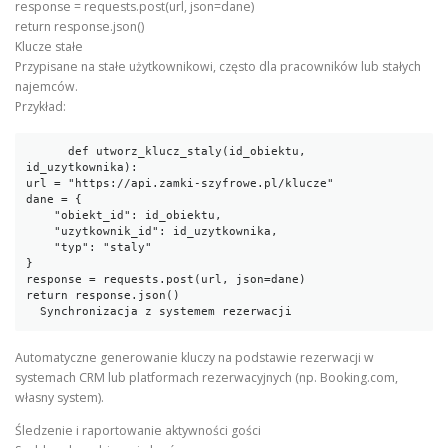
response = requests.post(url, json=dane)
return response.json()
Klucze stałe
Przypisane na stałe użytkownikowi, często dla pracowników lub stałych
najemców.
Przykład:
      def utworz_klucz_staly(id_obiektu, 
id_uzytkownika):

url = "https://api.zamki-szyfrowe.pl/klucze"

dane = {

    "obiekt_id": id_obiektu,

    "uzytkownik_id": id_uzytkownika,

    "typ": "staly"

}

response = requests.post(url, json=dane)

return response.json()

  Synchronizacja z systemem rezerwacji
Automatyczne generowanie kluczy na podstawie rezerwacji w
systemach CRM lub platformach rezerwacyjnych (np. Booking.com,
własny system).
Śledzenie i raportowanie aktywności gości