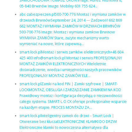
SAMOCHODOWA TOMASZ OKOŃ Image: Adres: Wiśniowa 8,
05-840 Brwinów Image: Mobilny 601 755 624…
abc-zabezpieczen.pl500-700-776 Montaż i wymiana zamków w
drzwiach BrwinówSeptember 24, 2014 — Zadzwoń! 662 869
662 MONTAŻ I WYMIANA ZAMKÓW W DRZWIACH BRWINÓW
500-700-776 Image: Montaz i wymiana zamkow Brwinow
WYMIANA ZAMKÓW Stare, zużyte mechanizmy warto
wymieniać na nowe, które zapewnią…
smart-lock.plMontaż i serwis zamków elektronicznych+48 604
425 400 info@smart-lock.pl Montaż i serwis PROFESJONALNY
MONTAŻ ZAMKÓW ELEKTRONICZNYCH Wieloletnie
doświadczenie, wiedza i umiejętności naszych pracowników
PROFESJONALNY MONTAŻ ZAMKÓW ELE…
smart-lock.plZamki na kod PIN | Zamki szyfrowe | SMART-
LOCKMONTAŻ, OBSŁUGA I ZARZĄDZANIE ZAMKIEM NA KOD
Prawidłowy montaż i konfiguracja decydują o niezawodności
całego systemu. SMART-L O CK oferuje profesjonalne wsparcie
na każdym etapie. PROCES MONTAŻU ZA…
smart-lock.plInteligentny zamek do drzwi – Smart Lock |
Otwieranie bez kluczaELEKTRONICZNE KLAMKI DO DRZWI
Elektroniczne klamki to nowoczesna alternatywa dla