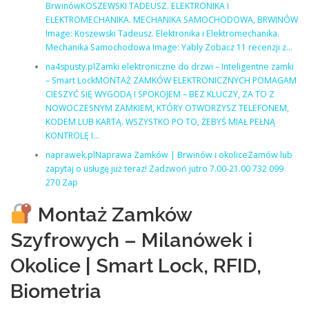
BrwinówKOSZEWSKI TADEUSZ. ELEKTRONIKA I
ELEKTROMECHANIKA. MECHANIKA SAMOCHODOWA, BRWINÓW
Image: Koszewski Tadeusz. Elektronika i Elektromechanika.
Mechanika Samochodowa Image: Yably Zobacz 11 recenzji z…
na4spusty.plZamki elektroniczne do drzwi – Inteligentne zamki
– Smart LockMONTAŻ ZAMKÓW ELEKTRONICZNYCH POMAGAM
CIESZYĆ SIĘ WYGODĄ I SPOKOJEM – BEZ KLUCZY, ZA TO Z
NOWOCZESNYM ZAMKIEM, KTÓRY OTWORZYSZ TELEFONEM,
KODEM LUB KARTĄ. WSZYSTKO PO TO, ŻEBYŚ MIAŁ PEŁNĄ
KONTROLĘ I…
naprawek.plNaprawa Zamków | Brwinów i okoliceZamów lub
zapytaj o usługę już teraz! Zadzwoń jutro 7.00-21.00 732 099
270 Zap
Montaż Zamków
Szyfrowych – Milanówek i
Okolice | Smart Lock, RFID,
Biometria