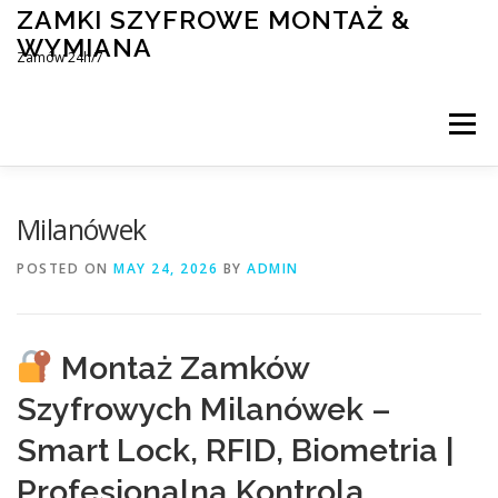
Skip
ZAMKI SZYFROWE MONTAŻ &
to
WYMIANA
content
Zamów 24h/7
Menu
MONTAŻ I WYMIANA ZAMKÓW SZYFROWYCH
Milanówek
POSTED ON
MAY 24, 2026
BY
ADMIN
BLOG
KONTAKT
Montaż Zamków
Szyfrowych Milanówek –
Smart Lock, RFID, Biometria |
Profesjonalna Kontrola