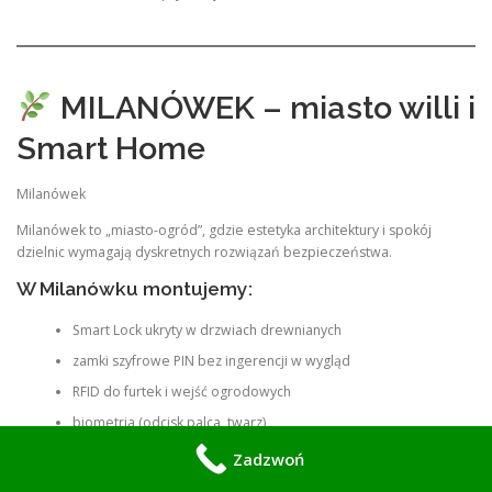
MILANÓWEK – miasto willi i
Smart Home
Milanówek
Milanówek to „miasto-ogród”, gdzie estetyka architektury i spokój
dzielnic wymagają dyskretnych rozwiązań bezpieczeństwa.
W Milanówku montujemy:
Smart Lock ukryty w drzwiach drewnianych
zamki szyfrowe PIN bez ingerencji w wygląd
RFID do furtek i wejść ogrodowych
biometria (odcisk palca, twarz)
systemy Smart Home i integracje
Zadzwoń