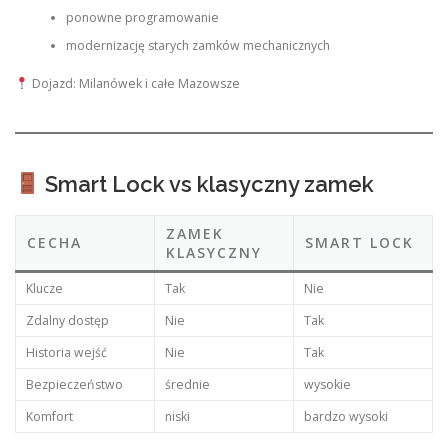
ponowne programowanie
modernizację starych zamków mechanicznych
Dojazd: Milanówek i całe Mazowsze
Smart Lock vs klasyczny zamek
ZAMEK
CECHA
SMART LOCK
KLASYCZNY
Klucze
Tak
Nie
Zdalny dostęp
Nie
Tak
Historia wejść
Nie
Tak
Bezpieczeństwo
średnie
wysokie
Komfort
niski
bardzo wysoki