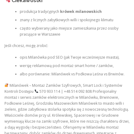
Ciekawostki
produkcja tradycyjnych
krówek milanowskich
znany z licznych zabytkowych willi i spokojnego klimatu
często wybierany jako miejsce zamieszkania przez osoby
pracujące w Warszawie
Jeśli chcesz, mogę zrobić:
opis Milanówka pod SEO (jak Twoje wcześniejsze miasta),
wersję reklamową pod montaż smart home / zamków,
albo porównanie: Milanówek vs Podkowa Leśna vs Brwinów.
Milanówek – Montaż Zamków Szyfrowych, Smart Lock i Systemów
Kontroli Dostępu
570 933 114 | +48 514 092 808 Profesjonalny
montaż i serwis zamków elektronicznych w Milanówku, Brwinowie,
Podkowie Leśnej, Grodzisku Mazowieckim Milanówek to miasto willi i
zieleni, gdzie zabytkowa stolarka spotyka się z nowoczesną technologią.
Właściciele domów przy ul. Królewskiej, Spacerowej i w Grudowie
wymieniają klucze na zamki szyfrowe, które nie niszczą charakteru drzwi,
a dają wygodę i bezpieczeństwo. Oferujemy w Milanówku montaż
bezinwazyjny, dobór zamków do drzwi drewnianych, integrację z