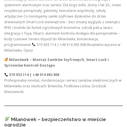
systemem alarmowym oraz serwis. Dla kogo wille, domy z lat 30., nowe
rezydencje pensjonaty, gabinety, kancelarie wspólnoty, szkoły
artystyczne Co montujemy zamki szyfrowe dyskretne do drzwi
drewnianych Smart Lock wewnętrzne – bez zmiany wyglądu z zewnątrz
RFID i breloki do furtek ogrodowych biometria: odcisk palca, twarz
integracja z Tuya, Fibaro, alarmem kontrola dostępu dla pensjonatów –
kody czasowe Serwis dojazd do Milanówka, konserwacja,
programowanie
570 933 114 | +48 514 092 808 Bezpłatna wycena w
Milanówku. Opisz
Milanówek – Montaż Zamków Szyfrowych, Smart Lock i
Systemów Kontroli Dostępu
570 933 114 | +48 514 092 808
Profesjonalny montaż, modernizacja i serwis zamków elektronicznych w
Milanówku oraz okolicach: Brwinów, Podkowa Leśna, Grodzisk
Mazowiecki.
Milanówek – bezpieczeństwo w mieście
ogrodzie