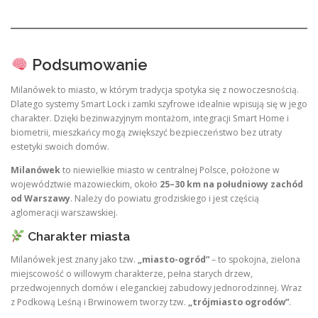
Podsumowanie
Milanówek to miasto, w którym tradycja spotyka się z nowoczesnością.
Dlatego systemy Smart Lock i zamki szyfrowe idealnie wpisują się w jego
charakter. Dzięki bezinwazyjnym montażom, integracji Smart Home i
biometrii, mieszkańcy mogą zwiększyć bezpieczeństwo bez utraty
estetyki swoich domów.
Milanówek
to niewielkie miasto w centralnej Polsce, położone w
województwie mazowieckim, około
25–30 km na południowy zachód
od Warszawy
. Należy do powiatu grodziskiego i jest częścią
aglomeracji warszawskiej.
Charakter miasta
Milanówek jest znany jako tzw.
„miasto-ogród”
– to spokojna, zielona
miejscowość o willowym charakterze, pełna starych drzew,
przedwojennych domów i eleganckiej zabudowy jednorodzinnej. Wraz
z Podkową Leśną i Brwinowem tworzy tzw.
„trójmiasto ogrodów”
.