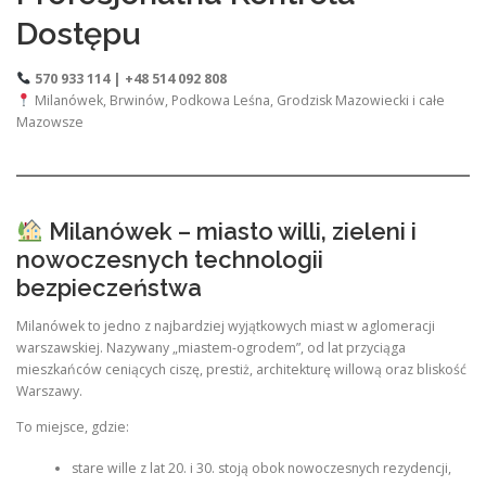
Dostępu
570 933 114 | +48 514 092 808
Milanówek, Brwinów, Podkowa Leśna, Grodzisk Mazowiecki i całe
Mazowsze
Milanówek – miasto willi, zieleni i
nowoczesnych technologii
bezpieczeństwa
Milanówek to jedno z najbardziej wyjątkowych miast w aglomeracji
warszawskiej. Nazywany „miastem-ogrodem”, od lat przyciąga
mieszkańców ceniących ciszę, prestiż, architekturę willową oraz bliskość
Warszawy.
To miejsce, gdzie:
stare wille z lat 20. i 30. stoją obok nowoczesnych rezydencji,