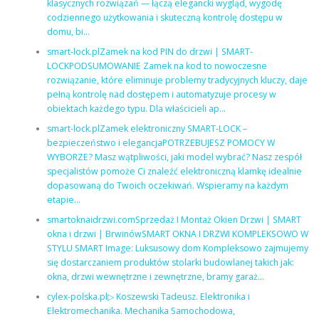
klasycznych rozwiązań — łączą elegancki wygląd, wygodę
codziennego użytkowania i skuteczną kontrolę dostępu w
domu, bi…
smart-lock.plZamek na kod PIN do drzwi | SMART-
LOCKPODSUMOWANIE Zamek na kod to nowoczesne
rozwiązanie, które eliminuje problemy tradycyjnych kluczy, daje
pełną kontrolę nad dostępem i automatyzuje procesy w
obiektach każdego typu. Dla właścicieli ap…
smart-lock.plZamek elektroniczny SMART-LOCK –
bezpieczeństwo i elegancjaPOTRZEBUJESZ POMOCY W
WYBORZE? Masz wątpliwości, jaki model wybrać? Nasz zespół
specjalistów pomoże Ci znaleźć elektroniczną klamkę idealnie
dopasowaną do Twoich oczekiwań. Wspieramy na każdym
etapie…
smartoknaidrzwi.comSprzedaż I Montaż Okien Drzwi | SMART
okna i drzwi | BrwinówSMART OKNA I DRZWI KOMPLEKSOWO W
STYLU SMART Image: Luksusowy dom Kompleksowo zajmujemy
się dostarczaniem produktów stolarki budowlanej takich jak:
okna, drzwi wewnętrzne i zewnętrzne, bramy garaż…
cylex-polska.pl▷ Koszewski Tadeusz. Elektronika i
Elektromechanika. Mechanika Samochodowa,