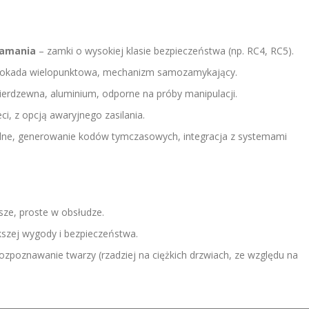
łamania
– zamki o wysokiej klasie bezpieczeństwa (np. RC4, RC5).
 blokada wielopunktowa, mechanizm samozamykający.
nierdzewna, aluminium, odporne na próby manipulacji.
ieci, z opcją awaryjnego zasilania.
lne, generowanie kodów tymczasowych, integracja z systemami
sze, proste w obsłudze.
kszej wygody i bezpieczeństwa.
rozpoznawanie twarzy (rzadziej na ciężkich drzwiach, ze względu na