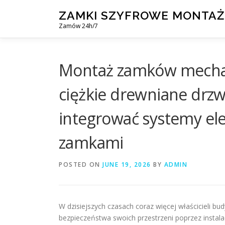
Skip
ZAMKI SZYFROWE MONTAŻ
to
Zamów 24h/7
content
Montaż zamków mechan
ciężkie drewniane drzw
integrować systemy ele
zamkami
POSTED ON
JUNE 19, 2026
BY
ADMIN
W dzisiejszych czasach coraz więcej właścicieli bud
bezpieczeństwa swoich przestrzeni poprzez inst