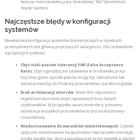
tworząc nierozerwalną parę dowodową: “kto” (biometria) i
“kiedy” (wideo).
Najczęstsze błędy w konfiguracji
systemów
Niewłaściwa konfiguracja systemów biometrycznych w obiektach
przemysłowych jest główną przyczyną ich awaryjności. Oto zestawienie
najczęstszych potknięć:
Zbyt niski poziom tolerancji FAR (False Acceptance
Rate):
Zbyt rygorystyczne ustawienia w środowisku pracy
fizycznej (gdzie opuszki palców mogą być zabrudzone lub
starte) prowadzą do frustracji pracowników i paraliżu logistyki.
Brak archiwizacji wzorców:
Wiele firm zapomina o
regularnym tworzeniu kopii zapasowych bazy danych
użytkowników. W przypadku awarii kontrolera, ponowna
rejestracja wszystkich pracowników to proces kosztowny i
czasochłonny.
Niedostosowanie do warunków oświetleniowych:
Czytniki
optyczne zamontowane bezpośrednio naprzeciwko mocnego
źródła światła (np. słońca wpadającego przez świetlik w dachu)