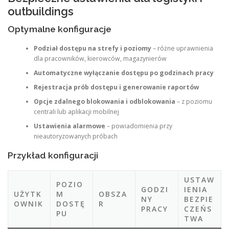
outbuildings
Optymalne konfiguracje
Podział dostępu na strefy i poziomy
– różne uprawnienia
dla pracowników, kierowców, magazynierów
Automatyczne wyłączanie dostępu po godzinach pracy
Rejestracja prób dostępu i generowanie raportów
Opcje zdalnego blokowania i odblokowania
– z poziomu
centrali lub aplikacji mobilnej
Ustawienia alarmowe
– powiadomienia przy
nieautoryzowanych próbach
Przykład konfiguracji
USTAW
POZIO
GODZI
IENIA
UŻYTK
M
OBSZA
NY
BEZPIE
OWNIK
DOSTĘ
R
PRACY
CZEŃS
PU
TWA