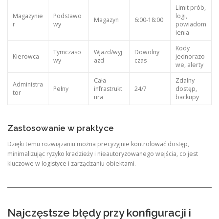
Limit prób,
Magazynie
Podstawo
logi,
Magazyn
6:00-18:00
r
wy
powiadom
ienia
Kody
Tymczaso
Wjazd/wyj
Dowolny
Kierowca
jednorazo
wy
azd
czas
we, alerty
Cała
Zdalny
Administra
Pełny
infrastrukt
24/7
dostęp,
tor
ura
backupy
Zastosowanie w praktyce
Dzięki temu rozwiązaniu można precyzyjnie kontrolować dostęp,
minimalizując ryzyko kradzieży i nieautoryzowanego wejścia, co jest
kluczowe w logistyce i zarządzaniu obiektami.
Najczęstsze błędy przy konfiguracji i