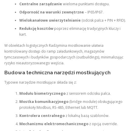
Centralne zarządzanie
wieloma punktami dostępu.
Odporność na warunki zewnętrzne
– IP65/IP67.
Wielokanałowe uwierzytelnianie
(odcisk palca + PIN + RFID).
Redukcję kosztów
poprzez eliminację tradycyjnych kluczy i
kart.
W obiektach logistycznych Radzymina mostkowanie ułatwia
kontrolowany dostęp do ramp załadunkowych, magazynów
tymczasowych i budynków gospodarczych (outbuildings), minimalizując
ryzyko nieautoryzowanego wejścia.
Budowa techniczna narzędzi mostkujących
Typowe narzędzie mostkujące składa się z:
Modułu biometrycznego
z sensorem odcisku palca.
Mostka komunikacyjnego
(bridge module) obsługującego
protokoły Modbus, RS-485, Ethernet lub MQTT.
Kontrolera centralnego
z lokalną bazą szablonów.
Mechanizmu elektromechanicznego
z opcją override.