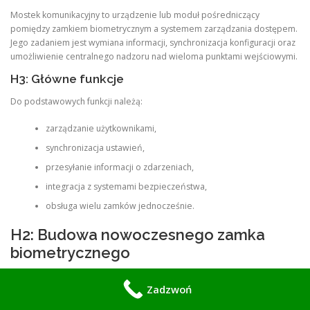
Mostek komunikacyjny to urządzenie lub moduł pośredniczący
pomiędzy zamkiem biometrycznym a systemem zarządzania dostępem.
Jego zadaniem jest wymiana informacji, synchronizacja konfiguracji oraz
umożliwienie centralnego nadzoru nad wieloma punktami wejściowymi.
H3: Główne funkcje
Do podstawowych funkcji należą:
zarządzanie użytkownikami,
synchronizacja ustawień,
przesyłanie informacji o zdarzeniach,
integracja z systemami bezpieczeństwa,
obsługa wielu zamków jednocześnie.
H2: Budowa nowoczesnego zamka
biometrycznego
Typowy system składa się z kilku współpracujących elementów.
Zadzwoń
H3: Czytnik linii papilarnych