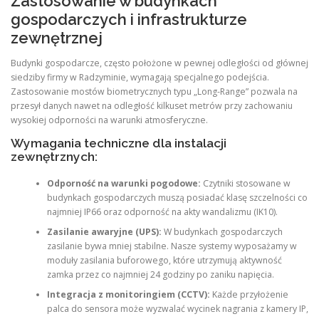
Zastosowanie w budynkach
gospodarczych i infrastrukturze
zewnętrznej
Budynki gospodarcze, często położone w pewnej odległości od głównej
siedziby firmy w Radzyminie, wymagają specjalnego podejścia.
Zastosowanie mostów biometrycznych typu „Long-Range” pozwala na
przesył danych nawet na odległość kilkuset metrów przy zachowaniu
wysokiej odporności na warunki atmosferyczne.
Wymagania techniczne dla instalacji
zewnętrznych:
Odporność na warunki pogodowe:
Czytniki stosowane w
budynkach gospodarczych muszą posiadać klasę szczelności co
najmniej IP66 oraz odporność na akty wandalizmu (IK10).
Zasilanie awaryjne (UPS):
W budynkach gospodarczych
zasilanie bywa mniej stabilne. Nasze systemy wyposażamy w
moduły zasilania buforowego, które utrzymują aktywność
zamka przez co najmniej 24 godziny po zaniku napięcia.
Integracja z monitoringiem (CCTV):
Każde przyłożenie
palca do sensora może wyzwalać wycinek nagrania z kamery IP,