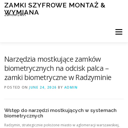
Skip
ZAMKI SZYFROWE MONTAŻ &
to
WYMIANA
content
Zamów 24h/7
Menu
MONTAŻ I WYMIANA ZAMKÓW SZYFROWYCH
Narzędzia mostkujące zamków
biometrycznych na odcisk palca –
zamki biometryczne w Radzyminie
BLOG
KONTAKT
POSTED ON
JUNE 24, 2026
BY
ADMIN
Wstęp do narzędzi mostkujących w systemach
biometrycznych
Radzymin, strategicznie położone miasto w aglomeracji warszawskiej,