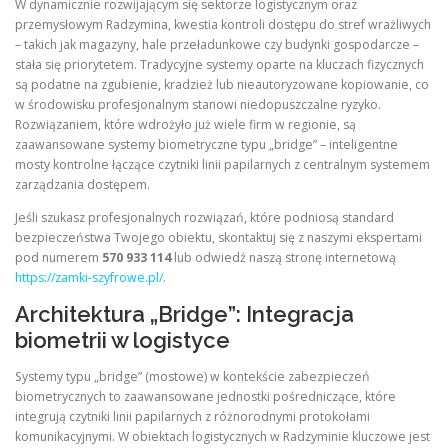
W dynamicznie rozwijającym się sektorze logistycznym oraz
przemysłowym Radzymina, kwestia kontroli dostępu do stref wrażliwych
– takich jak magazyny, hale przeładunkowe czy budynki gospodarcze –
stała się priorytetem. Tradycyjne systemy oparte na kluczach fizycznych
są podatne na zgubienie, kradzież lub nieautoryzowane kopiowanie, co
w środowisku profesjonalnym stanowi niedopuszczalne ryzyko.
Rozwiązaniem, które wdrożyło już wiele firm w regionie, są
zaawansowane systemy biometryczne typu „bridge” – inteligentne
mosty kontrolne łączące czytniki linii papilarnych z centralnym systemem
zarządzania dostępem.
Jeśli szukasz profesjonalnych rozwiązań, które podniosą standard
bezpieczeństwa Twojego obiektu, skontaktuj się z naszymi ekspertami
pod numerem
570 933 114
lub odwiedź naszą stronę internetową
https://zamki-szyfrowe.pl/
.
Architektura „Bridge”: Integracja
biometrii w logistyce
Systemy typu „bridge” (mostowe) w kontekście zabezpieczeń
biometrycznych to zaawansowane jednostki pośredniczące, które
integrują czytniki linii papilarnych z różnorodnymi protokołami
komunikacyjnymi. W obiektach logistycznych w Radzyminie kluczowe jest