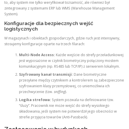
to, aby system nie tylko weryfikował tożsamość, ale również był
zintegrowany z systemami ERP lub WMS (Warehouse Management
System).
Konfiguracje dla bezpiecznych wejść
logistycznych
W magazynach i obiektach gospodarczych, gdzie ruch jest intensywny,
stosujemy konfiguracje oparte na trzech filarach:
Multi-Node Access:
Każde wejście do strefy przeładunkowej
jest wyposażone w czytnik biometryczny połączony mostem
komunikacyjnym (np. RS485 lub TCP/IP) z serwerem lokalnym.
Szyfrowany kanał transmisji:
Dane biometryczne
przesyłane między czytnikiem a kontrolerem są zabezpieczone
szyfrowaniem klasy przemysłowej, co uniemożliwia ich
przechwycenie (tzw.
sniffing
).
Logika strefowa:
System pozwala na definiowanie tzw.
“śluzy”. Pracownik nie może wejść do strefy wysokiego
składowania, jeśli system nie potwierdził jego obecności w
strefie przyjęcia towarów (Anti-Passback).