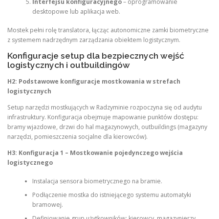
Interfejsu konfiguracyjnego
– oprogramowanie
desktopowe lub aplikacja web.
Mostek pełni rolę translatora, łącząc autonomiczne zamki biometryczne
z systemem nadrzędnym zarządzania obiektem logistycznym.
Konfiguracje setup dla bezpiecznych wejść
logistycznych i outbuildingów
H2: Podstawowe konfiguracje mostkowania w strefach
logistycznych
Setup narzędzi mostkujących w Radzyminie rozpoczyna się od audytu
infrastruktury. Konfiguracja obejmuje mapowanie punktów dostępu:
bramy wjazdowe, drzwi do hal magazynowych, outbuildings (magazyny
narzędzi, pomieszczenia socjalne dla kierowców).
H3: Konfiguracja 1 – Mostkowanie pojedynczego wejścia
logistycznego
Instalacja sensora biometrycznego na bramie.
Podłączenie mostka do istniejącego systemu automatyki
bramowej.
Definiowanie grup użytkowników: kierowcy, magazynierzy,