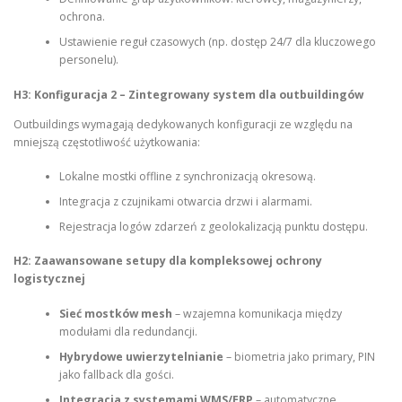
ochrona.
Ustawienie reguł czasowych (np. dostęp 24/7 dla kluczowego
personelu).
H3: Konfiguracja 2 – Zintegrowany system dla outbuildingów
Outbuildings wymagają dedykowanych konfiguracji ze względu na
mniejszą częstotliwość użytkowania:
Lokalne mostki offline z synchronizacją okresową.
Integracja z czujnikami otwarcia drzwi i alarmami.
Rejestracja logów zdarzeń z geolokalizacją punktu dostępu.
H2: Zaawansowane setupy dla kompleksowej ochrony
logistycznej
Sieć mostków mesh
– wzajemna komunikacja między
modułami dla redundancji.
Hybrydowe uwierzytelnianie
– biometria jako primary, PIN
jako fallback dla gości.
Integracja z systemami WMS/ERP
– automatyczne