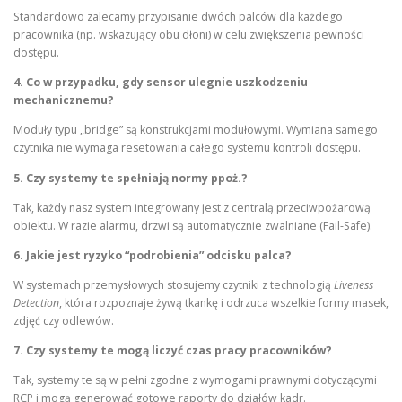
Standardowo zalecamy przypisanie dwóch palców dla każdego
pracownika (np. wskazujący obu dłoni) w celu zwiększenia pewności
dostępu.
4. Co w przypadku, gdy sensor ulegnie uszkodzeniu
mechanicznemu?
Moduły typu „bridge” są konstrukcjami modułowymi. Wymiana samego
czytnika nie wymaga resetowania całego systemu kontroli dostępu.
5. Czy systemy te spełniają normy ppoż.?
Tak, każdy nasz system integrowany jest z centralą przeciwpożarową
obiektu. W razie alarmu, drzwi są automatycznie zwalniane (Fail-Safe).
6. Jakie jest ryzyko “podrobienia” odcisku palca?
W systemach przemysłowych stosujemy czytniki z technologią
Liveness
Detection
, która rozpoznaje żywą tkankę i odrzuca wszelkie formy masek,
zdjęć czy odlewów.
7. Czy systemy te mogą liczyć czas pracy pracowników?
Tak, systemy te są w pełni zgodne z wymogami prawnymi dotyczącymi
RCP i mogą generować gotowe raporty do działów kadr.