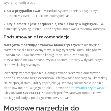
wybranej konfiguracji.
6. Co w przypadku awarii mostka?
System przełącza się na tryb
mechaniczny override i lokalne uwierzytelnianie.
7. Czy biometria jest bezpieczniejsza niż karty w logistyce?
Tak –
eliminuje ryzyko zgubienia, kradzieży lub kopiowania tokenów dostępu.
Podsumowanie i rekomendacje
Narzędzia mostkujące zamków biometrycznych
to niezbędne
rozwiązanie dla bezpiecznych wejść logistycznych i outbuildingów w
Radzyminie. Zaawansowane konfiguracje setup zapewniają
elastyczność, niezawodność i wysoki poziom ochrony w dynamicznym
środowisku logistycznym.
Inwestycja w profesjonalnie skonfigurowane systemy biometryczne
podnosi standard bezpieczeństwa i efektywność operacyjną. Skontaktuj
się ze specjalistami, którzy zaprojektują i wdrożą rozwiązanie idealnie
dopasowane do Twojego obiektu – odwiedź
https://zamki-szyfrowe.pl/
lub zadzwoń
570 933 114
. Zespół ekspertów zapewni kompleksową
obsługę od audytu po długoterminowy serwis.
Mostowe narzędzia do