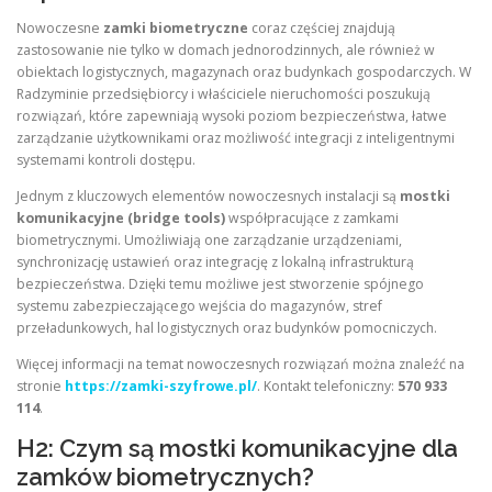
Nowoczesne
zamki biometryczne
coraz częściej znajdują
zastosowanie nie tylko w domach jednorodzinnych, ale również w
obiektach logistycznych, magazynach oraz budynkach gospodarczych. W
Radzyminie przedsiębiorcy i właściciele nieruchomości poszukują
rozwiązań, które zapewniają wysoki poziom bezpieczeństwa, łatwe
zarządzanie użytkownikami oraz możliwość integracji z inteligentnymi
systemami kontroli dostępu.
Jednym z kluczowych elementów nowoczesnych instalacji są
mostki
komunikacyjne (bridge tools)
współpracujące z zamkami
biometrycznymi. Umożliwiają one zarządzanie urządzeniami,
synchronizację ustawień oraz integrację z lokalną infrastrukturą
bezpieczeństwa. Dzięki temu możliwe jest stworzenie spójnego
systemu zabezpieczającego wejścia do magazynów, stref
przeładunkowych, hal logistycznych oraz budynków pomocniczych.
Więcej informacji na temat nowoczesnych rozwiązań można znaleźć na
stronie
https://zamki-szyfrowe.pl/
. Kontakt telefoniczny:
570 933
114
.
H2: Czym są mostki komunikacyjne dla
zamków biometrycznych?