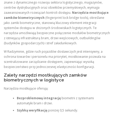
znane z dynamicznego rozwoju sektora logistycznego, magazynów,
centrów dystrybucyjnych oraz obiektów przemysłowych, wymaga
zaawansowanych rozwiązań kontroli dostępu.
Narzędzia mostkujące
zamków biometrycznych
(fingerprint lock bridge tools), określane
jako zamki biometryczne, stanowią kluczowy element integracji
systemów dostępu w złożonych środowiskach logistycznych. Te
narzędzia umożliwiają bezpieczne połączenie modułów biometrycznych
z istniejącą infrastrukturą bram, drzwi wejściowych, outbuildingów
(budynków gospodarczych) i stref załadunkowych.
W Radzyminie, gdzie ruch pojazdów dostawczych jest intensywny, a
ochrona towarów i personelu ma priorytet, mostkowanie pozwala na
scentralizowane zarządzanie dostępem, zapewniając wysoką
bezpieczeństwo przy jednoczesnej elastyczności konfiguracji.
Zalety narzędzi mostkujących zamków
biometrycznych w logistyce
Narzędzia mostkujące oferują:
Bezproblemową integrację
biometrii z systemami
automatyki bram i drzwi.
Szybką weryfikację
poniżej 0,5 sekundy.