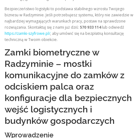
Bezpieczeństwo logistyki to podstawa stabilnego wzrostu Twojego
biznesu w Radzyminie. Jeśli potrzebujesz systemu, który nie zawiedzie w
najbardziej wymagających warunkach pracy, postaw na sprawdzone
rozwiązania. Skontaktuj się z nami już dziś:
570 933 114
lub odwiedź
https://zamki-szyfrowe.pl/
, aby umówić się na bezpłatną konsultację
techniczną w Twoim obiekcie.
Zamki biometryczne w
Radzyminie – mostki
komunikacyjne do zamków z
odciskiem palca oraz
konfiguracje dla bezpiecznych
wejść logistycznych i
budynków gospodarczych
Wprowadzenie