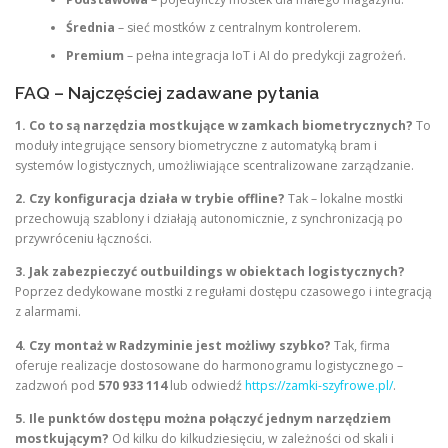
Średnia
– sieć mostków z centralnym kontrolerem.
Premium
– pełna integracja IoT i AI do predykcji zagrożeń.
FAQ – Najczęściej zadawane pytania
1. Co to są narzędzia mostkujące w zamkach biometrycznych?
To
moduły integrujące sensory biometryczne z automatyką bram i
systemów logistycznych, umożliwiające scentralizowane zarządzanie.
2. Czy konfiguracja działa w trybie offline?
Tak – lokalne mostki
przechowują szablony i działają autonomicznie, z synchronizacją po
przywróceniu łączności.
3. Jak zabezpieczyć outbuildings w obiektach logistycznych?
Poprzez dedykowane mostki z regułami dostępu czasowego i integracją
z alarmami.
4. Czy montaż w Radzyminie jest możliwy szybko?
Tak, firma
oferuje realizacje dostosowane do harmonogramu logistycznego –
zadzwoń pod
570 933 114
lub odwiedź
https://zamki-szyfrowe.pl/
.
5. Ile punktów dostępu można połączyć jednym narzędziem
mostkującym?
Od kilku do kilkudziesięciu, w zależności od skali i