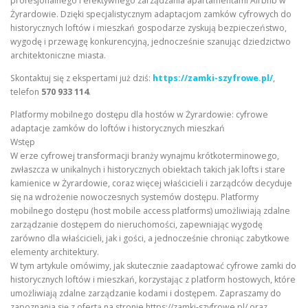
profesjonalnego i efektywnego zarządzania apartamentami Airbnb w
Żyrardowie. Dzięki specjalistycznym adaptacjom zamków cyfrowych do
historycznych loftów i mieszkań gospodarze zyskują bezpieczeństwo,
wygodę i przewagę konkurencyjną, jednocześnie szanując dziedzictwo
architektoniczne miasta.
Skontaktuj się z ekspertami już dziś:
https://zamki-szyfrowe.pl/
,
telefon
570 933 114
.
Platformy mobilnego dostępu dla hostów w Żyrardowie: cyfrowe
adaptacje zamków do loftów i historycznych mieszkań
Wstęp
W erze cyfrowej transformacji branży wynajmu krótkoterminowego,
zwłaszcza w unikalnych i historycznych obiektach takich jak lofts i stare
kamienice w Żyrardowie, coraz więcej właścicieli i zarządców decyduje
się na wdrożenie nowoczesnych systemów dostępu. Platformy
mobilnego dostępu (host mobile access platforms) umożliwiają zdalne
zarządzanie dostępem do nieruchomości, zapewniając wygodę
zarówno dla właścicieli, jak i gości, a jednocześnie chroniąc zabytkowe
elementy architektury.
W tym artykule omówimy, jak skutecznie zaadaptować cyfrowe zamki do
historycznych loftów i mieszkań, korzystając z platform hostowych, które
umożliwiają zdalne zarządzanie kodami i dostępem. Zapraszamy do
zapoznania się z ofertą na stronie https://zamki-szyfrowe.pl/ oraz