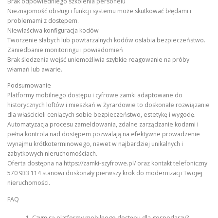
Brak odpowiedniego szkolenia personelu
Nieznajomość obsługi i funkcji systemu może skutkować błędami i
problemami z dostępem.
Niewłaściwa konfiguracja kodów
Tworzenie słabych lub powtarzalnych kodów osłabia bezpieczeństwo.
Zaniedbanie monitoringu i powiadomień
Brak śledzenia wejść uniemożliwia szybkie reagowanie na próby
włamań lub awarie.
Podsumowanie
Platformy mobilnego dostępu i cyfrowe zamki adaptowane do
historycznych loftów i mieszkań w Żyrardowie to doskonałe rozwiązanie
dla właścicieli ceniących sobie bezpieczeństwo, estetykę i wygodę.
Automatyzacja procesu zameldowania, zdalne zarządzanie kodami i
pełna kontrola nad dostępem pozwalają na efektywne prowadzenie
wynajmu krótkoterminowego, nawet w najbardziej unikalnych i
zabytkowych nieruchomościach.
Oferta dostępna na https://zamki-szyfrowe.pl/ oraz kontakt telefoniczny
570 933 114 stanowi doskonały pierwszy krok do modernizacji Twojej
nieruchomości.
FAQ
Czym są platformy mobilnego dostępu dla gospodarzy?