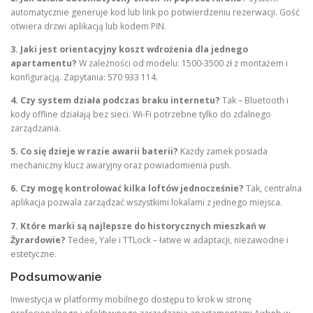
automatycznie generuje kod lub link po potwierdzeniu rezerwacji. Gość
otwiera drzwi aplikacją lub kodem PIN.
3. Jaki jest orientacyjny koszt wdrożenia dla jednego
apartamentu?
W zależności od modelu: 1500-3500 zł z montażem i
konfiguracją. Zapytania: 570 933 114.
4. Czy system działa podczas braku internetu?
Tak – Bluetooth i
kody offline działają bez sieci. Wi-Fi potrzebne tylko do zdalnego
zarządzania.
5. Co się dzieje w razie awarii baterii?
Każdy zamek posiada
mechaniczny klucz awaryjny oraz powiadomienia push.
6. Czy mogę kontrolować kilka loftów jednocześnie?
Tak, centralna
aplikacja pozwala zarządzać wszystkimi lokalami z jednego miejsca.
7. Które marki są najlepsze do historycznych mieszkań w
Żyrardowie?
Tedee, Yale i TTLock – łatwe w adaptacji, niezawodne i
estetyczne.
Podsumowanie
Inwestycja w platformy mobilnego dostępu to krok w stronę