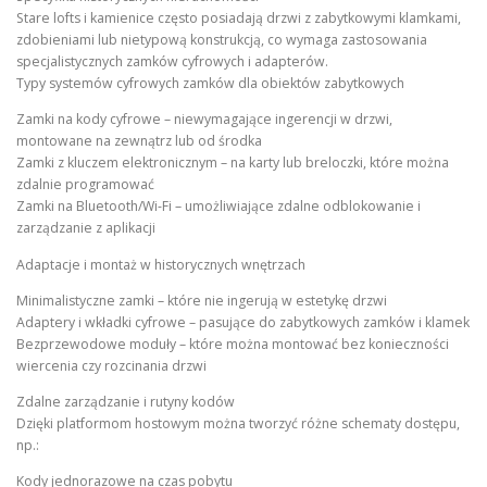
Stare lofts i kamienice często posiadają drzwi z zabytkowymi klamkami,
zdobieniami lub nietypową konstrukcją, co wymaga zastosowania
specjalistycznych zamków cyfrowych i adapterów.
Typy systemów cyfrowych zamków dla obiektów zabytkowych
Zamki na kody cyfrowe – niewymagające ingerencji w drzwi,
montowane na zewnątrz lub od środka
Zamki z kluczem elektronicznym – na karty lub breloczki, które można
zdalnie programować
Zamki na Bluetooth/Wi-Fi – umożliwiające zdalne odblokowanie i
zarządzanie z aplikacji
Adaptacje i montaż w historycznych wnętrzach
Minimalistyczne zamki – które nie ingerują w estetykę drzwi
Adaptery i wkładki cyfrowe – pasujące do zabytkowych zamków i klamek
Bezprzewodowe moduły – które można montować bez konieczności
wiercenia czy rozcinania drzwi
Zdalne zarządzanie i rutyny kodów
Dzięki platformom hostowym można tworzyć różne schematy dostępu,
np.:
Kody jednorazowe na czas pobytu