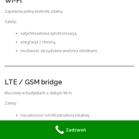
Wi-Fi
Zapewnia pełną kontrolę zdalną.
Zalety:
natychmiastowa synchronizacja,
integracja z chmurą,
możliwość zarządzania wieloma obiektami.
LTE / GSM bridge
Kluczowy w budynkach o słabym Wi-Fi.
Zalety:
niezależność od infrastruktury lokalnej,
stabilność w grubych murach,
Zadzwoń
szeroki zasięg.