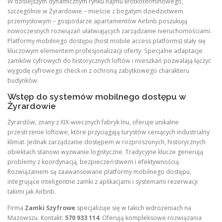
W dzisiejszym dynamicznym rynku najmu krótkoterminowego,
szczególnie w Żyrardowie – mieście z bogatym dziedzictwem
przemysłowym – gospodarze apartamentów Airbnb poszukują
nowoczesnych rozwiązań ułatwiających zarządzanie nieruchomościami.
Platformy mobilnego dostępu (host mobile access platforms) stały się
kluczowym elementem profesjonalizacji oferty. Specjalne adaptacje
zamków cyfrowych do historycznych loftów i mieszkań pozwalają łączyć
wygodę cyfrowego check-in z ochroną zabytkowego charakteru
budynków.
Wstęp do systemów mobilnego dostępu w
Żyrardowie
Żyrardów, znany z XIX-wiecznych fabryk lnu, oferuje unikalne
przestrzenie loftowe, które przyciągają turystów ceniących industrialny
klimat. Jednak zarządzanie dostępem w rozproszonych, historycznych
obiektach stanowi wyzwanie logistyczne. Tradycyjne klucze generują
problemy z koordynacją, bezpieczeństwem i efektywnością.
Rozwiązaniem są zaawansowane platformy mobilnego dostępu,
integrujące inteligentne zamki z aplikacjami i systemami rezerwacji
takimi jak Airbnb.
Firma
Zamki Szyfrowe
specjalizuje się w takich wdrożeniach na
Mazowszu. Kontakt:
570 933 114
. Oferują kompleksowe rozwiązania