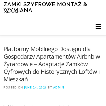
Skip
ZAMKI SZYFROWE MONTAŻ &
to
WYMIANA
content
Zamów 24h/7
Menu
MONTAŻ I WYMIANA ZAMKÓW SZYFROWYCH
Platformy Mobilnego Dostępu dla
Gospodarzy Apartamentów Airbnb w
Żyrardowie – Adaptacje Zamków
BLOG
KONTAKT
Cyfrowych do Historycznych Loftów i
Mieszkań
POSTED ON
JUNE 24, 2026
BY
ADMIN