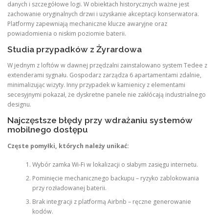
danych i szczegółowe logi. W obiektach historycznych ważne jest
zachowanie oryginalnych drzwi i uzyskanie akceptacji konserwatora.
Platformy zapewniają mechaniczne klucze awaryjne oraz
powiadomienia o niskim poziomie baterii.
Studia przypadków z Żyrardowa
W jednym z loftów w dawnej przędzalni zainstalowano system Tedee z
extenderami sygnału. Gospodarz zarządza 6 apartamentami zdalnie,
minimalizując wizyty. Inny przypadek w kamienicy z elementami
secesyjnymi pokazał, że dyskretne panele nie zakłócają industrialnego
designu.
Najczęstsze błędy przy wdrażaniu systemów
mobilnego dostępu
Częste pomyłki, których należy unikać:
Wybór zamka Wi-Fi w lokalizacji o słabym zasięgu internetu.
Pominięcie mechanicznego backupu – ryzyko zablokowania
przy rozładowanej baterii.
Brak integracji z platformą Airbnb – ręczne generowanie
kodów.