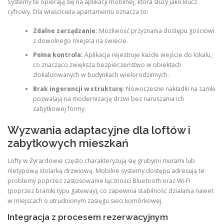
Systemy te opierają się na aplikacji mobilnej, która służy jako klucz
cyfrowy. Dla właściciela apartamentu oznacza to:
Zdalne zarządzanie:
Możliwość przyznania dostępu gościowi
z dowolnego miejsca na świecie.
Pełna kontrola:
Aplikacja rejestruje każde wejście do lokalu,
co znacząco zwiększa bezpieczeństwo w obiektach
zlokalizowanych w budynkach wielorodzinnych.
Brak ingerencji w strukturę:
Nowoczesne nakładki na zamki
pozwalają na modernizację drzwi bez naruszania ich
zabytkowej formy.
Wyzwania adaptacyjne dla loftów i
zabytkowych mieszkań
Lofty w Żyrardowie często charakteryzują się grubymi murami lub
nietypową stolarką drzwiową. Mobilne systemy dostępu adresują te
problemy poprzez zastosowanie łączności Bluetooth oraz Wi-Fi
(poprzez bramki typu gateway), co zapewnia stabilność działania nawet
w miejscach o utrudnionym zasięgu sieci komórkowej
.
Integracja z procesem rezerwacyjnym