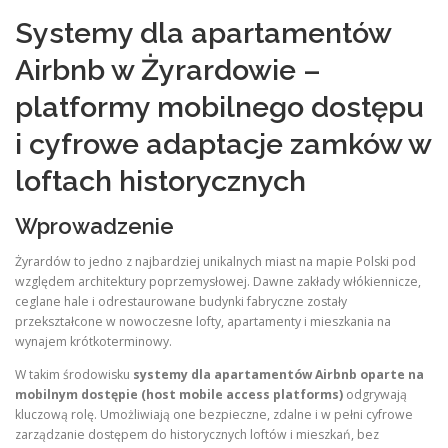
Systemy dla apartamentów
Airbnb w Żyrardowie –
platformy mobilnego dostępu
i cyfrowe adaptacje zamków w
loftach historycznych
Wprowadzenie
Żyrardów to jedno z najbardziej unikalnych miast na mapie Polski pod
względem architektury poprzemysłowej. Dawne zakłady włókiennicze,
ceglane hale i odrestaurowane budynki fabryczne zostały
przekształcone w nowoczesne lofty, apartamenty i mieszkania na
wynajem krótkoterminowy.
W takim środowisku
systemy dla apartamentów Airbnb oparte na
mobilnym dostępie (host mobile access platforms)
odgrywają
kluczową rolę. Umożliwiają one bezpieczne, zdalne i w pełni cyfrowe
zarządzanie dostępem do historycznych loftów i mieszkań, bez