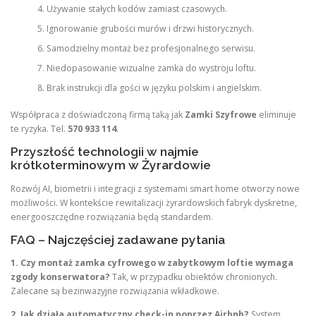
Używanie stałych kodów zamiast czasowych.
Ignorowanie grubości murów i drzwi historycznych.
Samodzielny montaż bez profesjonalnego serwisu.
Niedopasowanie wizualne zamka do wystroju loftu.
Brak instrukcji dla gości w języku polskim i angielskim.
Współpraca z doświadczoną firmą taką jak
Zamki Szyfrowe
eliminuje
te ryzyka. Tel.
570 933 114
.
Przyszłość technologii w najmie
krótkoterminowym w Żyrardowie
Rozwój AI, biometrii i integracji z systemami smart home otworzy nowe
możliwości. W kontekście rewitalizacji żyrardowskich fabryk dyskretne,
energooszczędne rozwiązania będą standardem.
FAQ – Najczęściej zadawane pytania
1. Czy montaż zamka cyfrowego w zabytkowym loftie wymaga
zgody konserwatora?
Tak, w przypadku obiektów chronionych.
Zalecane są bezinwazyjne rozwiązania wkładkowe.
2. Jak działa automatyczny check-in poprzez Airbnb?
System