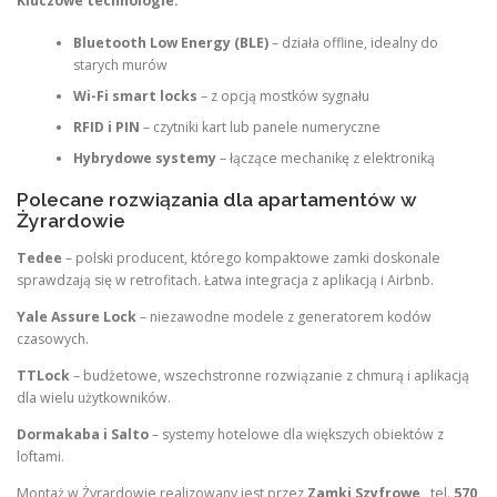
Kluczowe technologie:
Bluetooth Low Energy (BLE)
– działa offline, idealny do
starych murów
Wi-Fi smart locks
– z opcją mostków sygnału
RFID i PIN
– czytniki kart lub panele numeryczne
Hybrydowe systemy
– łączące mechanikę z elektroniką
Polecane rozwiązania dla apartamentów w
Żyrardowie
Tedee
– polski producent, którego kompaktowe zamki doskonale
sprawdzają się w retrofitach. Łatwa integracja z aplikacją i Airbnb.
Yale Assure Lock
– niezawodne modele z generatorem kodów
czasowych.
TTLock
– budżetowe, wszechstronne rozwiązanie z chmurą i aplikacją
dla wielu użytkowników.
Dormakaba i Salto
– systemy hotelowe dla większych obiektów z
loftami.
Montaż w Żyrardowie realizowany jest przez
Zamki Szyfrowe
, tel.
570