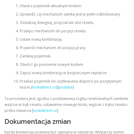
Otwórz pojemnik aktualnym kodem.
Sprawdź, czy mechanizm zamka jest w pełni odblokowany.
Zlokalizuj dźwignię, przycisk lub slot resetu.
Przełącz mechanizm do pozycji resetu.
Ustaw nową kombinację.
Przywróć mechanizm do pozycji pracy.
Zamknij pojemnik.
Otwórz go ponownie nowym kodem.
Zapisz nową kombinację w bezpiecznym rejestrze.
Przekaż pojemnik do użytkowania dopiero po pozytywnym
teście.[
locksdirect.co
][
youtube
]
Ta procedura jest zgodna z podstawową logiką resetowalnych zamków:
wejście w tryb resetu, ustawienie nowego kodu, wyjście z trybu resetu i
próba otwarcia.[
locksdirect.co
]
Dokumentacja zmian
Każda konwersja powinna być zapisana w rejestrze. Wystarczy numer