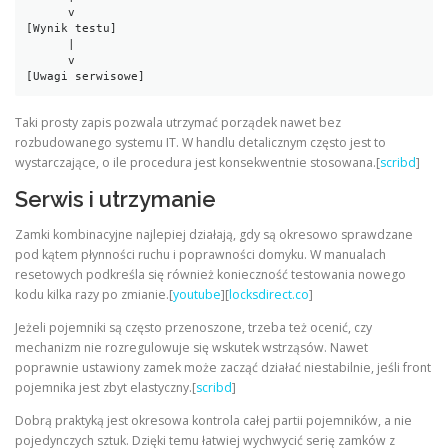
      v

[Wynik testu]

      |

      v

[Uwagi serwisowe]
Taki prosty zapis pozwala utrzymać porządek nawet bez
rozbudowanego systemu IT. W handlu detalicznym często jest to
wystarczające, o ile procedura jest konsekwentnie stosowana.[
scribd
]
Serwis i utrzymanie
Zamki kombinacyjne najlepiej działają, gdy są okresowo sprawdzane
pod kątem płynności ruchu i poprawności domyku. W manualach
resetowych podkreśla się również konieczność testowania nowego
kodu kilka razy po zmianie.[
youtube
][
locksdirect.co
]
Jeżeli pojemniki są często przenoszone, trzeba też ocenić, czy
mechanizm nie rozregulowuje się wskutek wstrząsów. Nawet
poprawnie ustawiony zamek może zacząć działać niestabilnie, jeśli front
pojemnika jest zbyt elastyczny.[
scribd
]
Dobrą praktyką jest okresowa kontrola całej partii pojemników, a nie
pojedynczych sztuk. Dzięki temu łatwiej wychwycić serię zamków z