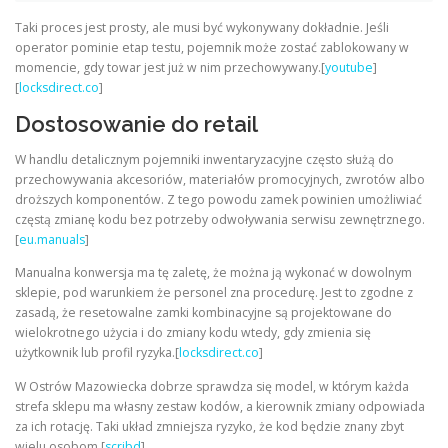
Taki proces jest prosty, ale musi być wykonywany dokładnie. Jeśli
operator pominie etap testu, pojemnik może zostać zablokowany w
momencie, gdy towar jest już w nim przechowywany.[
youtube
]
[
locksdirect.co
]
Dostosowanie do retail
W handlu detalicznym pojemniki inwentaryzacyjne często służą do
przechowywania akcesoriów, materiałów promocyjnych, zwrotów albo
droższych komponentów. Z tego powodu zamek powinien umożliwiać
częstą zmianę kodu bez potrzeby odwoływania serwisu zewnętrznego.
[
eu.manuals
]
Manualna konwersja ma tę zaletę, że można ją wykonać w dowolnym
sklepie, pod warunkiem że personel zna procedurę. Jest to zgodne z
zasadą, że resetowalne zamki kombinacyjne są projektowane do
wielokrotnego użycia i do zmiany kodu wtedy, gdy zmienia się
użytkownik lub profil ryzyka.[
locksdirect.co
]
W Ostrów Mazowiecka dobrze sprawdza się model, w którym każda
strefa sklepu ma własny zestaw kodów, a kierownik zmiany odpowiada
za ich rotację. Taki układ zmniejsza ryzyko, że kod będzie znany zbyt
wielu osobom.[
scribd
]