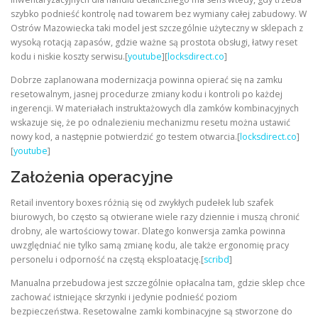
szybko podnieść kontrolę nad towarem bez wymiany całej zabudowy. W
Ostrów Mazowiecka taki model jest szczególnie użyteczny w sklepach z
wysoką rotacją zapasów, gdzie ważne są prostota obsługi, łatwy reset
kodu i niskie koszty serwisu.[
youtube
][
locksdirect.co
]
Dobrze zaplanowana modernizacja powinna opierać się na zamku
resetowalnym, jasnej procedurze zmiany kodu i kontroli po każdej
ingerencji. W materiałach instruktażowych dla zamków kombinacyjnych
wskazuje się, że po odnalezieniu mechanizmu resetu można ustawić
nowy kod, a następnie potwierdzić go testem otwarcia.[
locksdirect.co
]
[
youtube
]
Założenia operacyjne
Retail inventory boxes różnią się od zwykłych pudełek lub szafek
biurowych, bo często są otwierane wiele razy dziennie i muszą chronić
drobny, ale wartościowy towar. Dlatego konwersja zamka powinna
uwzględniać nie tylko samą zmianę kodu, ale także ergonomię pracy
personelu i odporność na częstą eksploatację.[
scribd
]
Manualna przebudowa jest szczególnie opłacalna tam, gdzie sklep chce
zachować istniejące skrzynki i jedynie podnieść poziom
bezpieczeństwa. Resetowalne zamki kombinacyjne są stworzone do