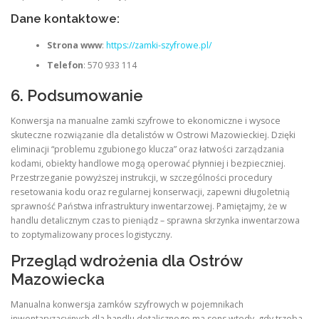
Dane kontaktowe:
Strona www
:
https://zamki-szyfrowe.pl/
Telefon
: 570 933 114
6. Podsumowanie
Konwersja na manualne zamki szyfrowe to ekonomiczne i wysoce
skuteczne rozwiązanie dla detalistów w Ostrowi Mazowieckiej. Dzięki
eliminacji “problemu zgubionego klucza” oraz łatwości zarządzania
kodami, obiekty handlowe mogą operować płynniej i bezpieczniej.
Przestrzeganie powyższej instrukcji, w szczególności procedury
resetowania kodu oraz regularnej konserwacji, zapewni długoletnią
sprawność Państwa infrastruktury inwentarzowej. Pamiętajmy, że w
handlu detalicznym czas to pieniądz – sprawna skrzynka inwentarzowa
to zoptymalizowany proces logistyczny.
Przegląd wdrożenia dla Ostrów
Mazowiecka
Manualna konwersja zamków szyfrowych w pojemnikach
inwentaryzacyjnych dla handlu detalicznego ma sens wtedy, gdy trzeba