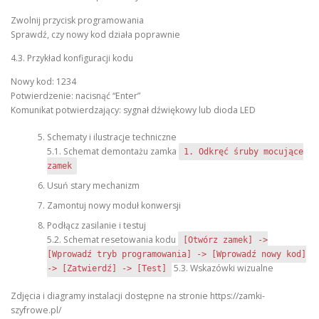
Zwolnij przycisk programowania
Sprawdź, czy nowy kod działa poprawnie
4.3. Przykład konfiguracji kodu
Nowy kod: 1234
Potwierdzenie: nacisnąć “Enter”
Komunikat potwierdzający: sygnał dźwiękowy lub dioda LED
Schematy i ilustracje techniczne
5.1. Schemat demontażu zamka
1. Odkręć śruby mocujące
zamek
Usuń stary mechanizm
Zamontuj nowy moduł konwersji
Podłącz zasilanie i testuj
5.2. Schemat resetowania kodu
[Otwórz zamek] ->
[Wprowadź tryb programowania] -> [Wprowadź nowy kod]
5.3. Wskazówki wizualne
-> [Zatwierdź] -> [Test]
Zdjęcia i diagramy instalacji dostępne na stronie https://zamki-
szyfrowe.pl/