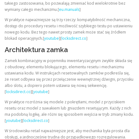
takiego zastosowania, bo pozwalają zmieniać kod wielokrotnie bez
wymiany całego mechanizmu.[
eu.manuals
]
W praktyce najważniejsze są trzy rzeczy: kompatybilność mechaniczna,
dostęp do procedury resetu i możliwość szybkiego testu po ustawieniu
nowego kodu. Bez tego nawet prosty zamek może stać się źródłem
blokad operacyjnych.[
youtube
][
locksdirect.co
]
Architektura zamka
Zamek kombinacyjny w pojemniku inwentaryzacyjnym zwykle składa się
z obudowy, elementu blokującego, elementu resetu i mechanizmu
ustawiania kodu. W instrukcjach resetowalnych zamków podkreśla się,
że reset odbywa się przez przełączenie wewnętrznej dźwigni, przycisku
albo slotu, a dopiero potem ustawia się nową sekwencję.
[
locksdirect.co
][
youtube
]
W praktyce rozróżnia się modele z pokrętłami, model z przyciskiem
resetu oraz model z suwakiem lub gniazdem resetującym. Każdy z nich
ma podobną logikę, ale różni się sposobem wejścia w tryb zmiany kodu.
[
youtube
][
locksdirect.co
]
W środowisku retail najważniejsze jest, aby mechanika była prosta dla
obsługi, a jednocześnie trudna do przypadkowego rozregulowania.