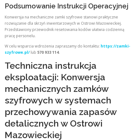
Podsumowanie Instrukcji Operacyjnej
Konwersja na mechaniczne zamki szyfrowe stanowi praktyczne
rozwiązanie dla skrzyń inwentarzowych w Ostrowi Mazowieckiej.
Przedstawiony przewodnik resetowania kodów ułatwia codzienną
pracę personelu.
W celu wsparcia wdrożenia zapraszamy do kontaktu:
https://zamki-
szyfrowe.pl/
lub
570 933 114
.
Techniczna instrukcja
eksploatacji: Konwersja
mechanicznych zamków
szyfrowych w systemach
przechowywania zapasów
detalicznych w Ostrowi
Mazowieckiej