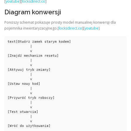
[
youtube
][
locksdirect.co
]
Diagram konwersji
Poniższy schemat pokazuje prosty model manualnej konwersji dla
pojemnika inwentaryzacyjnego.[
locksdirect.co
][
youtube
]
text
[Otwórz zamek starym kodem]

           |

           v

[Znajdź mechanizm resetu]

           |

           v

[Aktywuj tryb zmiany]

           |

           v

[Ustaw nowy kod]

           |

           v

[Przywróć tryb roboczy]

           |

           v

[Test otwarcia]

           |

           v

[Wróć do użytkowania]