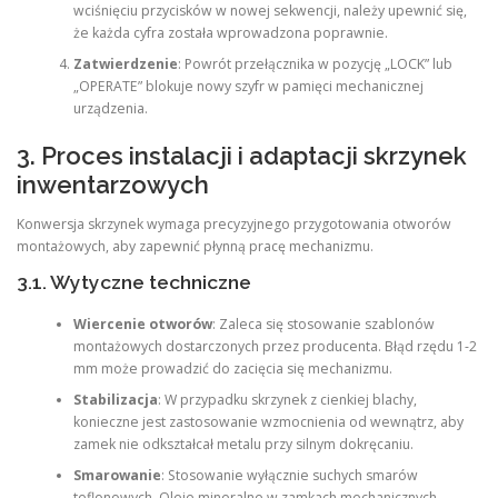
wciśnięciu przycisków w nowej sekwencji, należy upewnić się,
że każda cyfra została wprowadzona poprawnie.
Zatwierdzenie
: Powrót przełącznika w pozycję „LOCK” lub
„OPERATE” blokuje nowy szyfr w pamięci mechanicznej
urządzenia.
3. Proces instalacji i adaptacji skrzynek
inwentarzowych
Konwersja skrzynek wymaga precyzyjnego przygotowania otworów
montażowych, aby zapewnić płynną pracę mechanizmu.
3.1. Wytyczne techniczne
Wiercenie otworów
: Zaleca się stosowanie szablonów
montażowych dostarczonych przez producenta. Błąd rzędu 1-2
mm może prowadzić do zacięcia się mechanizmu.
Stabilizacja
: W przypadku skrzynek z cienkiej blachy,
konieczne jest zastosowanie wzmocnienia od wewnątrz, aby
zamek nie odkształcał metalu przy silnym dokręcaniu.
Smarowanie
: Stosowanie wyłącznie suchych smarów
teflonowych. Oleje mineralne w zamkach mechanicznych