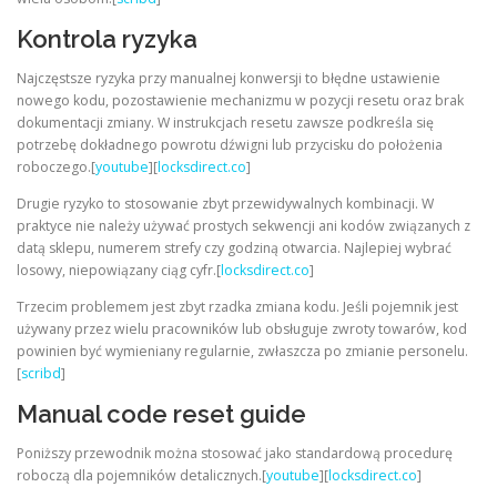
Kontrola ryzyka
Najczęstsze ryzyka przy manualnej konwersji to błędne ustawienie
nowego kodu, pozostawienie mechanizmu w pozycji resetu oraz brak
dokumentacji zmiany. W instrukcjach resetu zawsze podkreśla się
potrzebę dokładnego powrotu dźwigni lub przycisku do położenia
roboczego.[
youtube
][
locksdirect.co
]
Drugie ryzyko to stosowanie zbyt przewidywalnych kombinacji. W
praktyce nie należy używać prostych sekwencji ani kodów związanych z
datą sklepu, numerem strefy czy godziną otwarcia. Najlepiej wybrać
losowy, niepowiązany ciąg cyfr.[
locksdirect.co
]
Trzecim problemem jest zbyt rzadka zmiana kodu. Jeśli pojemnik jest
używany przez wielu pracowników lub obsługuje zwroty towarów, kod
powinien być wymieniany regularnie, zwłaszcza po zmianie personelu.
[
scribd
]
Manual code reset guide
Poniższy przewodnik można stosować jako standardową procedurę
roboczą dla pojemników detalicznych.[
youtube
][
locksdirect.co
]