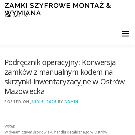
Skip
ZAMKI SZYFROWE MONTAŻ &
to
WYMIANA
content
Zamów 24h/7
Menu
MONTAŻ I WYMIANA ZAMKÓW SZYFROWYCH
Podręcznik operacyjny: Konwersja
zamków z manualnym kodem na
skrzynki inwentaryzacyjne w Ostrów
BLOG
KONTAKT
Mazowiecka
POSTED ON
JULY 6, 2026
BY
ADMIN
Wstęp
W dynamicznym środowisku handlu detalicznego w Ostrów