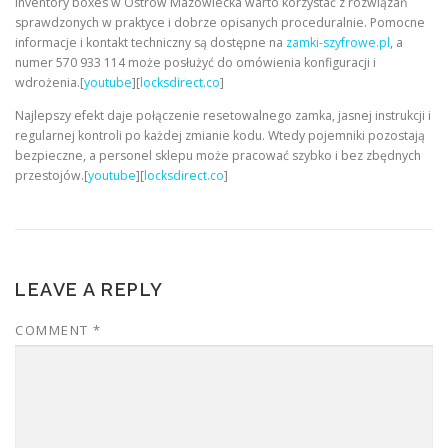
inventory boxes w Ostrów Mazowiecka warto korzystać z rozwiązań
sprawdzonych w praktyce i dobrze opisanych proceduralnie. Pomocne
informacje i kontakt techniczny są dostępne na
zamki-szyfrowe.pl
, a
numer 570 933 114 może posłużyć do omówienia konfiguracji i
wdrożenia.[
youtube
][
locksdirect.co
]
Najlepszy efekt daje połączenie resetowalnego zamka, jasnej instrukcji i
regularnej kontroli po każdej zmianie kodu. Wtedy pojemniki pozostają
bezpieczne, a personel sklepu może pracować szybko i bez zbędnych
przestojów.[
youtube
][
locksdirect.co
]
LEAVE A REPLY
COMMENT
*