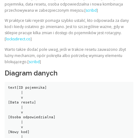
pojemnika, data resetu, osoba odpowiedzialna i nowa kombinacja
przechowywana w zabezpieczonym miejscu.[
scribd
]
W praktyce taki rejestr pomaga szybko ustalić, kto odpowiada za dany
kod i kiedy ostatnio go zmieniano. Jest to szczególnie ważne, gdy w
sklepie pracuje kilka zmian i dostęp do pojemników jest rotacyjny.
[
locksdirect.co
]
Warto także dodać pole uwag, jeśli w trakcie resetu zauważono zbyt
luźny mechanizm, opór pokrętła albo potrzebę wymiany elementu
blokującego.[
scribd
]
Diagram danych
text
[ID pojemnika]

      |

      v

[Data resetu]

      |

      v

[Osoba odpowiedzialna]

      |

      v

[Nowy kod]

      |
