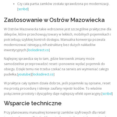
Czy cała partia zamków została sprawdzona po modernizacji.
[
scribd
]
Zastosowanie w Ostrów Mazowiecka
W Ostrów Mazowiecka takie wdrożenie jest szczególnie praktyczne dla
sklepów, które przechowują towary w lekkich, mobilnych pojemnikach i
potrzebują szybkiej kontroli dostępu. Manualna konwersja pozwala
modernizować istniejącą infrastrukturę bez dużych nakładów
inwestycyjnych.[
locksdirect.co
]
Najlepiej sprawdza się to tam, gdzie kierownik zmiany może
samodzielnie przeprowadzić reset i ponownie wydać pojemnik do
obiegu. Dzięki temu nie trzeba czekać na serwis ani wymieniać całego
pudełka.[
youtube
][
locksdirect.co
]
W praktyce cały system działa dobrze, jeśli pojemniki są opisane, reset
ma prostą procedurę i istnieje zaufany rejestr kodów. To właśnie
połączenie prostoty i dyscypliny daje najlepszy efekt operacyjny.[
scribd
]
Wsparcie techniczne
Przy planowaniu manualnej konwersji zamków szyfrowych dla retail