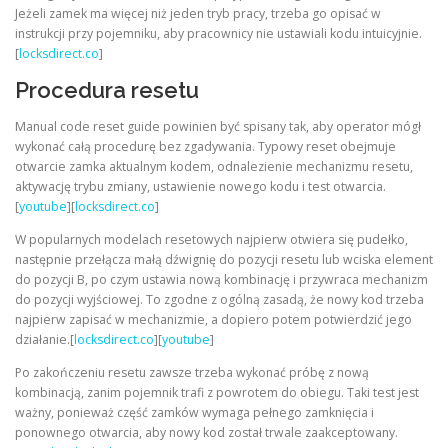
Jeżeli zamek ma więcej niż jeden tryb pracy, trzeba go opisać w
instrukcji przy pojemniku, aby pracownicy nie ustawiali kodu intuicyjnie.
[
locksdirect.co
]
Procedura resetu
Manual code reset guide powinien być spisany tak, aby operator mógł
wykonać całą procedurę bez zgadywania. Typowy reset obejmuje
otwarcie zamka aktualnym kodem, odnalezienie mechanizmu resetu,
aktywację trybu zmiany, ustawienie nowego kodu i test otwarcia.
[
youtube
][
locksdirect.co
]
W popularnych modelach resetowych najpierw otwiera się pudełko,
następnie przełącza małą dźwignię do pozycji resetu lub wciska element
do pozycji B, po czym ustawia nową kombinację i przywraca mechanizm
do pozycji wyjściowej. To zgodne z ogólną zasadą, że nowy kod trzeba
najpierw zapisać w mechanizmie, a dopiero potem potwierdzić jego
działanie.[
locksdirect.co
][
youtube
]
Po zakończeniu resetu zawsze trzeba wykonać próbę z nową
kombinacją, zanim pojemnik trafi z powrotem do obiegu. Taki test jest
ważny, ponieważ część zamków wymaga pełnego zamknięcia i
ponownego otwarcia, aby nowy kod został trwale zaakceptowany.