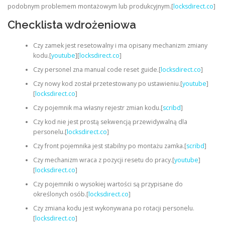
podobnym problemem montażowym lub produkcyjnym.[
locksdirect.co
]
Checklista wdrożeniowa
Czy zamek jest resetowalny i ma opisany mechanizm zmiany
kodu.[
youtube
][
locksdirect.co
]
Czy personel zna manual code reset guide.[
locksdirect.co
]
Czy nowy kod został przetestowany po ustawieniu.[
youtube
]
[
locksdirect.co
]
Czy pojemnik ma własny rejestr zmian kodu.[
scribd
]
Czy kod nie jest prostą sekwencją przewidywalną dla
personelu.[
locksdirect.co
]
Czy front pojemnika jest stabilny po montażu zamka.[
scribd
]
Czy mechanizm wraca z pozycji resetu do pracy.[
youtube
]
[
locksdirect.co
]
Czy pojemniki o wysokiej wartości są przypisane do
określonych osób.[
locksdirect.co
]
Czy zmiana kodu jest wykonywana po rotacji personelu.
[
locksdirect.co
]