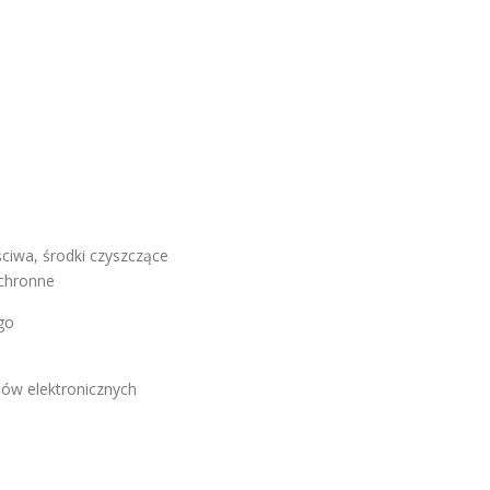
ściwa, środki czyszczące
ochronne
go
ów elektronicznych