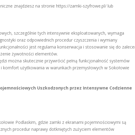
iczne znajdziesz na stronie https://zamki-szyfrowe.pl/ lub
ych, szczególnie tych intensywnie eksploatowanych, wymaga
gnostyki oraz odpowiednich procedur czyszczenia i wymiany
kcjonalności jest regularna konserwacja i stosowanie się do zalece
łużenie żywotności elementów.
zędzi można skutecznie przywrócić pełną funkcjonalność systemów
 i komfort użytkowania w warunkach przemysłowych w Sokołowie
Pojemnościowych Uszkodzonych przez Intensywne Codzienne
okołowie Podlaskim, gdzie zamki z ekranami pojemnościowymi są
cznych procedur naprawy dotkniętych zużyciem elementów