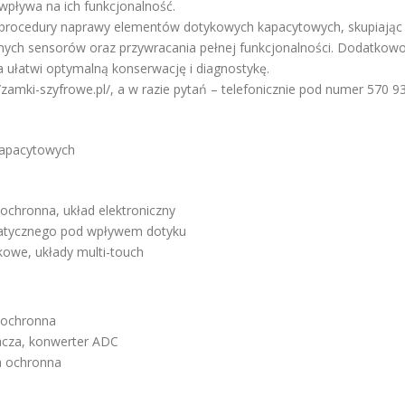
wpływa na ich funkcjonalność.
procedury naprawy elementów dotykowych kapacytowych, skupiając
ych sensorów oraz przywracania pełnej funkcjonalności. Dodatkowo
 ułatwi optymalną konserwację i diagnostykę.
/zamki-szyfrowe.pl/, a w razie pytań – telefonicznie pod numer 570 9
kapacytowych
chronna, układ elektroniczny
statycznego pod wpływem dotyku
kowe, układy multi-touch
 ochronna
acza, konwerter ADC
a ochronna