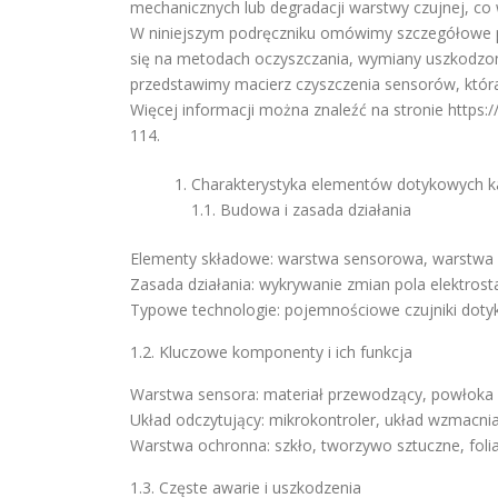
mechanicznych lub degradacji warstwy czujnej, co 
W niniejszym podręczniku omówimy szczegółowe 
się na metodach oczyszczania, wymiany uszkodzon
przedstawimy macierz czyszczenia sensorów, która
Więcej informacji można znaleźć na stronie https:/
114.
Charakterystyka elementów dotykowych 
1.1. Budowa i zasada działania
Elementy składowe: warstwa sensorowa, warstwa o
Zasada działania: wykrywanie zmian pola elektro
Typowe technologie: pojemnościowe czujniki doty
1.2. Kluczowe komponenty i ich funkcja
Warstwa sensora: materiał przewodzący, powłoka
Układ odczytujący: mikrokontroler, układ wzmacni
Warstwa ochronna: szkło, tworzywo sztuczne, foli
1.3. Częste awarie i uszkodzenia