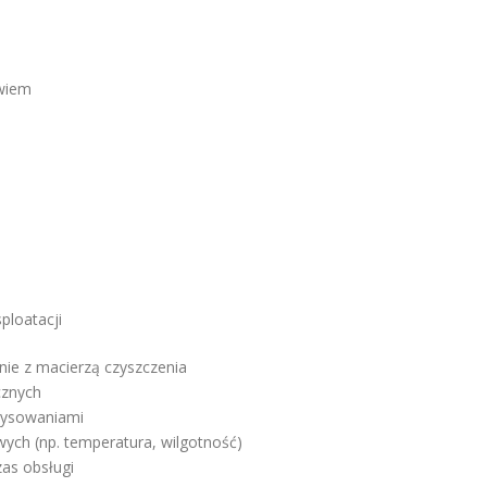
uwiem
ploatacji
ie z macierzą czyszczenia
cznych
rysowaniami
ch (np. temperatura, wilgotność)
as obsługi