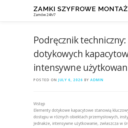
Skip
ZAMKI SZYFROWE MONTAŻ
to
Zamów 24h/7
content
Podręcznik techniczny
dotykowych kapacytow
intensywne użytkowan
POSTED ON
JULY 6, 2026
BY
ADMIN
Wstęp
Elementy dotykowe kapacytowe stanowią kluczowy
dostępu w różnych obiektach przemysłowych, insty
Jednakże, intensywne użytkowanie, zwłaszcza w ś