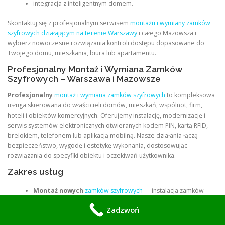
integracja z inteligentnym domem.
Skontaktuj się z profesjonalnym serwisem
montażu i wymiany zamków
szyfrowych działającym na terenie Warszawy
i całego Mazowsza i
wybierz nowoczesne rozwiązania kontroli dostępu dopasowane do
Twojego domu, mieszkania, biura lub apartamentu.
Profesjonalny Montaż i Wymiana Zamków
Szyfrowych – Warszawa i Mazowsze
Profesjonalny
montaż i wymiana zamków szyfrowych
to kompleksowa
usługa skierowana do właścicieli domów, mieszkań, wspólnot, firm,
hoteli i obiektów komercyjnych. Oferujemy instalację, modernizację i
serwis systemów elektronicznych otwieranych kodem PIN, kartą RFID,
brelokiem, telefonem lub aplikacją mobilną. Nasze działania łączą
bezpieczeństwo, wygodę i estetykę wykonania, dostosowując
rozwiązania do specyfiki obiektu i oczekiwań użytkownika.
Zakres usług
Montaż nowych
zamków szyfrowych —
instalacja zamków
elektronicznych, elektromechanicznych i mechanicznych
Zadzwoń
kodowych.
Wymiana istniejących zamków
— modernizacja tradycyjnych