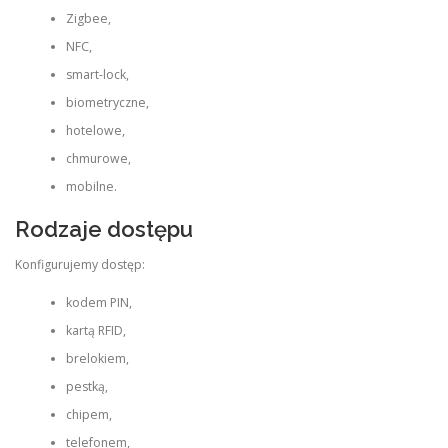
Zigbee,
NFC,
smart-lock,
biometryczne,
hotelowe,
chmurowe,
mobilne.
Rodzaje dostępu
Konfigurujemy dostęp:
kodem PIN,
kartą RFID,
brelokiem,
pestką,
chipem,
telefonem,