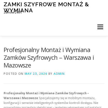
Skip
ZAMKI SZYFROWE MONTAŻ &
to
WYMIANA
content
Zamów 24h/7
Menu
MONTAŻ I WYMIANA ZAMKÓW SZYFROWYCH
Profesjonalny Montaż i Wymiana
Zamków Szyfrowych – Warszawa i
Mazowsze
BLOG
KONTAKT
POSTED ON
MAY 23, 2026
BY
ADMIN
Profesjonalny Montaż i Wymiana Zamków Szyfrowych –
Warszawa i Mazowsze
Specjalizujemy się w mobilnym montażu,
konfiguracji i serwisie inteligentnych systemów kontroli dostępu. Nie
prowadzimy sprzedaży detalicznej – jesteśmy ekspertami od instalacji.