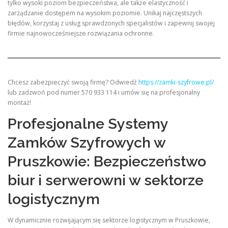
tylko wysoki poziom bezpieczeństwa, ale także elastyczność i
zarządzanie dostępem na wysokim poziomie. Unikaj najczęstszych
błędów, korzystaj z usług sprawdzonych specjalistów i zapewnij swojej
firmie najnowocześniejsze rozwiązania ochronne.
Chcesz zabezpieczyć swoją firmę? Odwiedź
https://zamki-szyfrowe.pl/
lub zadzwoń pod numer 570 933 114 i umów się na profesjonalny
montaż!
Profesjonalne Systemy
Zamków Szyfrowych w
Pruszkowie: Bezpieczeństwo
biur i serwerowni w sektorze
logistycznym
W dynamicznie rozwijającym się sektorze logistycznym w Pruszkowie,