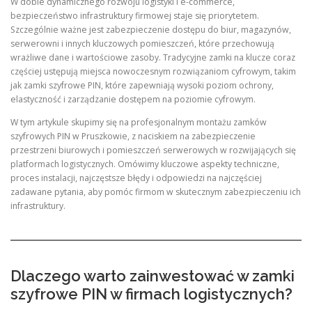
W dobie dynamicznego rozwoju logistyki i e-commerce,
bezpieczeństwo infrastruktury firmowej staje się priorytetem.
Szczególnie ważne jest zabezpieczenie dostępu do biur, magazynów,
serwerowni i innych kluczowych pomieszczeń, które przechowują
wrażliwe dane i wartościowe zasoby. Tradycyjne zamki na klucze coraz
częściej ustępują miejsca nowoczesnym rozwiązaniom cyfrowym, takim
jak zamki szyfrowe PIN, które zapewniają wysoki poziom ochrony,
elastyczność i zarządzanie dostępem na poziomie cyfrowym.
W tym artykule skupimy się na profesjonalnym montażu zamków
szyfrowych PIN w Pruszkowie, z naciskiem na zabezpieczenie
przestrzeni biurowych i pomieszczeń serwerowych w rozwijających się
platformach logistycznych. Omówimy kluczowe aspekty techniczne,
proces instalacji, najczęstsze błędy i odpowiedzi na najczęściej
zadawane pytania, aby pomóc firmom w skutecznym zabezpieczeniu ich
infrastruktury.
Dlaczego warto zainwestować w zamki
szyfrowe PIN w firmach logistycznych?