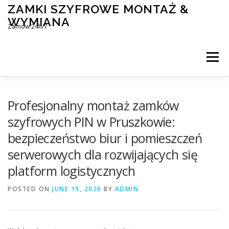
Skip
ZAMKI SZYFROWE MONTAŻ &
to
WYMIANA
content
Zamów 24h/7
Menu
MONTAŻ I WYMIANA ZAMKÓW SZYFROWYCH
Profesjonalny montaż zamków
szyfrowych PIN w Pruszkowie:
bezpieczeństwo biur i pomieszczeń
BLOG
KONTAKT
serwerowych dla rozwijających się
platform logistycznych
POSTED ON
JUNE 19, 2026
BY
ADMIN