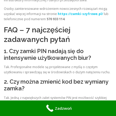
infrastruktury informatycznej i danych przedsiębiorstwa.
Osoby zainteresowane wdrożeniem nowoczesnych rozwiązań mogą
uzyskać więcej informacji na stronie
https://zamki-szyfrowe.pl/
lub
telefonicznie pod numerem
570 933 114
.
FAQ – 7 najczęściej
zadawanych pytań
1. Czy zamki PIN nadają się do
intensywnie użytkowanych biur?
Tak. Profesjonalne modele są projektowane z myślą o częstym
użytkowaniu i sprawdzają się w środowiskach o dużym natężeniu ruchu.
2. Czy można zmienić kod bez wymiany
zamka?
Tak. Jedną z największych zalet systemów PIN jest możliwość szybkiej
zmiany kodów dostępu.
Zadzwoń
3. Czy zamek PIN można zintegrować z