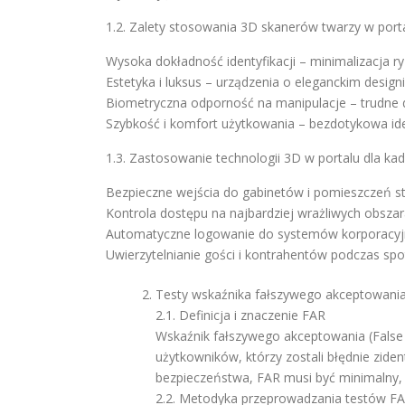
1.2. Zalety stosowania 3D skanerów twarzy w porta
Wysoka dokładność identyfikacji – minimalizacja ry
Estetyka i luksus – urządzenia o eleganckim desi
Biometryczna odporność na manipulacje – trudne d
Szybkość i komfort użytkowania – bezdotykowa iden
1.3. Zastosowanie technologii 3D w portalu dla kad
Bezpieczne wejścia do gabinetów i pomieszczeń st
Kontrola dostępu na najbardziej wrażliwych obszar
Automatyczne logowanie do systemów korporacyj
Uwierzytelnianie gości i kontrahentów podczas spo
Testy wskaźnika fałszywego akceptowani
2.1. Definicja i znaczenie FAR
Wskaźnik fałszywego akceptowania (False 
użytkowników, którzy zostali błędnie zide
bezpieczeństwa, FAR musi być minimalny,
2.2. Metodyka przeprowadzania testów F