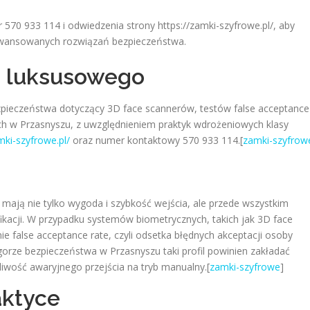
70 933 114 i odwiedzenia strony https://zamki-szyfrowe.pl/, aby
aawansowanych rozwiązań bezpieczeństwa.
a luksusowego
ezpieczeństwa dotyczący 3D face scannerów, testów false acceptance
ach w Przasnyszu, z uwzględnieniem praktyk wdrożeniowych klasy
mki-szyfrowe.pl/
oraz numer kontaktowy 570 933 114.[
zamki-szyfrow
mają nie tylko wygoda i szybkość wejścia, ale przede wszystkim
fikacji. W przypadku systemów biometrycznych, takich jak 3D face
e false acceptance rate, czyli odsetka błędnych akceptacji osoby
rze bezpieczeństwa w Przasnyszu taki profil powinien zakładać
iwość awaryjnego przejścia na tryb manualny.[
zamki-szyfrowe
]
aktyce