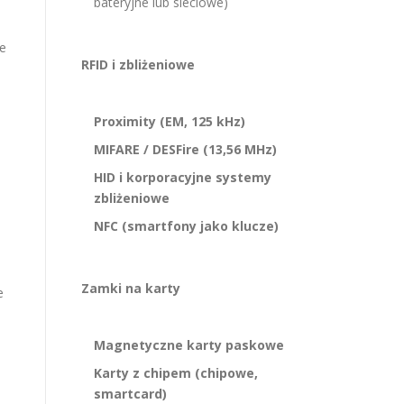
bateryjne lub sieciowe)
ie
RFID i zbliżeniowe
Proximity (EM, 125 kHz)
h
MIFARE / DESFire (13,56 MHz)
HID i korporacyjne systemy
zbliżeniowe
NFC (smartfony jako klucze)
Zamki na karty
e
Magnetyczne karty paskowe
Karty z chipem (chipowe,
smartcard)