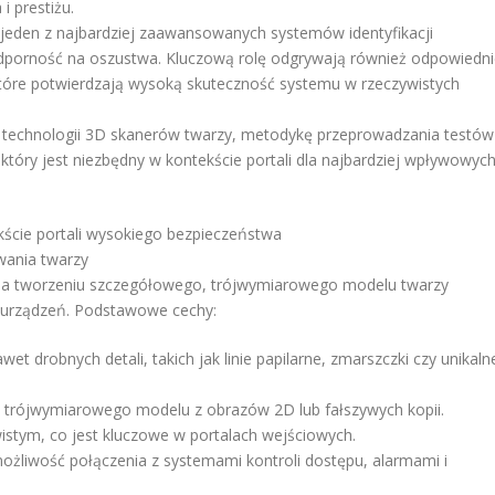
 prestiżu.
jeden z najbardziej zaawansowanych systemów identyfikacji
odporność na oszustwa. Kluczową rolę odgrywają również odpowiedn
które potwierdzają wysoką skuteczność systemu w rzeczywistych
 technologii 3D skanerów twarzy, metodykę przeprowadzania testów
tóry jest niezbędny w kontekście portali dla najbardziej wpływowyc
ście portali wysokiego bezpieczeństwa
wania twarzy
na tworzeniu szczegółowego, trójwymiarowego modelu twarzy
 urządzeń. Podstawowe cechy:
wet drobnych detali, takich jak linie papilarne, zmarszczki czy unikaln
 trójwymiarowego modelu z obrazów 2D lub fałszywych kopii.
wistym, co jest kluczowe w portalach wejściowych.
ożliwość połączenia z systemami kontroli dostępu, alarmami i