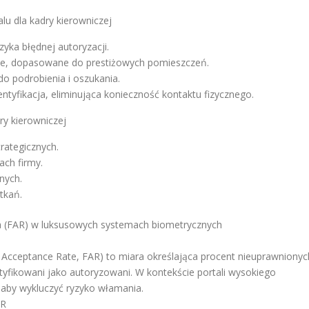
lu dla kadry kierowniczej
zyka błędnej autoryzacji.
gnie, dopasowane do prestiżowych pomieszczeń.
o podrobienia i oszukania.
tyfikacja, eliminująca konieczność kontaktu fizycznego.
ry kierowniczej
rategicznych.
ach firmy.
nych.
tkań.
a (FAR) w luksusowych systemach biometrycznych
Acceptance Rate, FAR) to miara określająca procent nieuprawnionyc
ntyfikowani jako autoryzowani. W kontekście portali wysokiego
 aby wykluczyć ryzyko włamania.
AR