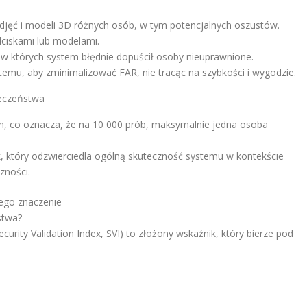
zdjęć i modeli 3D różnych osób, w tym potencjalnych oszustów.
dciskami lub modelami.
 w których system błędnie dopuścił osoby nieuprawnione.
emu, aby zminimalizować FAR, nie tracąc na szybkości i wygodzie.
ieczeństwa
h, co oznacza, że na 10 000 prób, maksymalnie jedna osoba
k, który odzwierciedla ogólną skuteczność systemu w kontekście
zności.
jego znaczenie
stwa?
curity Validation Index, SVI) to złożony wskaźnik, który bierze pod