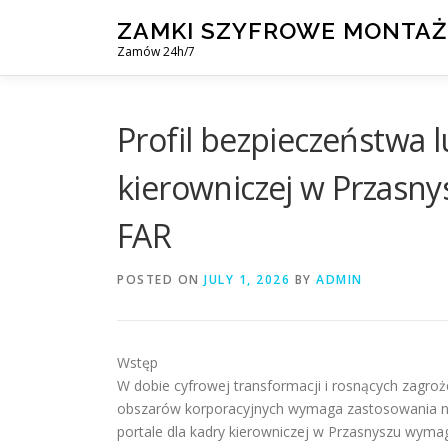
Skip
ZAMKI SZYFROWE MONTAŻ
to
Zamów 24h/7
content
Profil bezpieczeństwa 
kierowniczej w Przasnys
FAR
POSTED ON
JULY 1, 2026
BY
ADMIN
Wstęp
W dobie cyfrowej transformacji i rosnących zagro
obszarów korporacyjnych wymaga zastosowania na
portale dla kadry kierowniczej w Przasnyszu wymag