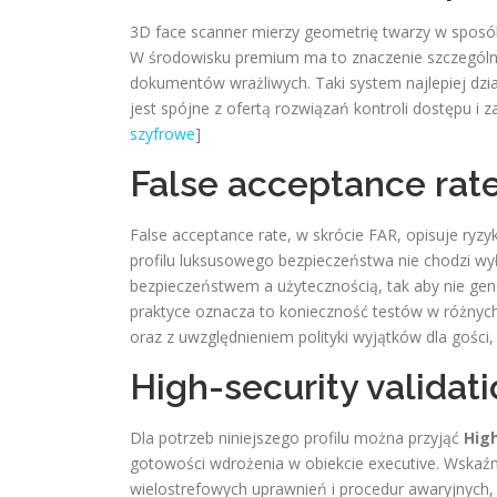
3D face scanner mierzy geometrię twarzy w sposób 
W środowisku premium ma to znaczenie szczególnie 
dokumentów wrażliwych. Taki system najlepiej działa
jest spójne z ofertą rozwiązań kontroli dostępu i
szyfrowe
]
False acceptance rat
False acceptance rate, w skrócie FAR, opisuje ry
profilu luksusowego bezpieczeństwa nie chodzi wył
bezpieczeństwem a użytecznością, tak aby nie gen
praktyce oznacza to konieczność testów w różnyc
oraz z uwzględnieniem polityki wyjątków dla gości, 
High-security validat
Dla potrzeb niniejszego profilu można przyjąć
High
gotowości wdrożenia w obiekcie executive. Wskaźnik
wielostrefowych uprawnień i procedur awaryjnych