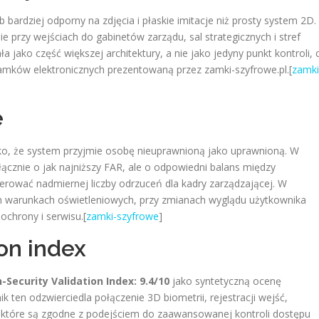
bardziej odporny na zdjęcia i płaskie imitacje niż prosty system 2D.
przy wejściach do gabinetów zarządu, sal strategicznych i stref
 jako część większej architektury, a nie jako jedyny punkt kontroli, 
 zamków elektronicznych prezentowaną przez zamki-szyfrowe.pl.[
zamki
e
zyko, że system przyjmie osobę nieuprawnioną jako uprawnioną. W
ącznie o jak najniższy FAR, ale o odpowiedni balans między
erować nadmiernej liczby odrzuceń dla kadry zarządzającej. W
h warunkach oświetleniowych, przy zmianach wyglądu użytkownika
ochrony i serwisu.[
zamki-szyfrowe
]
ion index
-Security Validation Index: 9.4/10
jako syntetyczną ocenę
 ten odzwierciedla połączenie 3D biometrii, rejestracji wejść,
, które są zgodne z podejściem do zaawansowanej kontroli dostępu