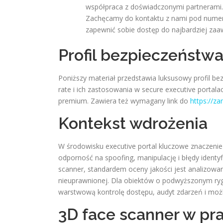
współpraca z doświadczonymi partnerami.
Zachęcamy do kontaktu z nami pod numer 5
zapewnić sobie dostęp do najbardziej z
Profil bezpieczeństw
Poniższy materiał przedstawia luksusowy profil b
rate i ich zastosowania w secure executive portal
premium. Zawiera też wymagany link do
https://za
Kontekst wdrożenia
W środowisku executive portal kluczowe znaczenie 
odporność na spoofing, manipulację i błędy identy
scanner, standardem oceny jakości jest analizowani
nieuprawnionej. Dla obiektów o podwyższonym rygo
warstwową kontrolę dostępu, audyt zdarzeń i możl
3D face scanner w pr