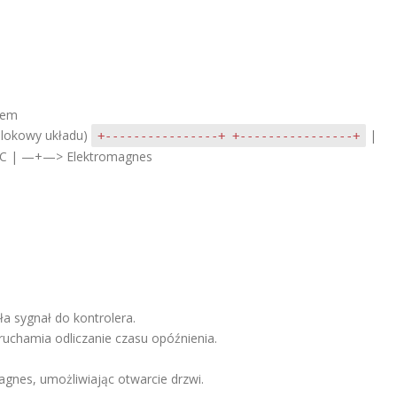
iem
blokowy układu)
|
+----------------+ +----------------+
PLC | —+—> Elektromagnes
ła sygnał do kontrolera.
ruchamia odliczanie czasu opóźnienia.
agnes, umożliwiając otwarcie drzwi.