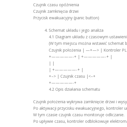
Czujnik czasu opóźnienia
Czujnik zamknięcia drzwi
Przycisk ewakuacyjny (panic button)
Schemat układu i jego analiza
4.1 Diagram układu z czasowym ustawien
(W tym miejscu można wstawić schemat 
Czujnik położenia | —+—> | Kontroler 
+—————-+ | +—————-+ |
| |
| +—————-+ |
+–> | Czujnik czasu |<–+
+—————-+
4.2 Opis działania schematu
Czujnik położenia wykrywa zamknięcie drzwi i wysy
Po aktywacji przycisku ewakuacyjnego, kontroler u
W tym czasie czujnik czasu monitoruje odliczanie.
Po upływie czasu, kontroler odblokowuje elektrom