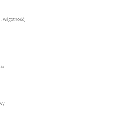
, wilgotność)
ia
owy