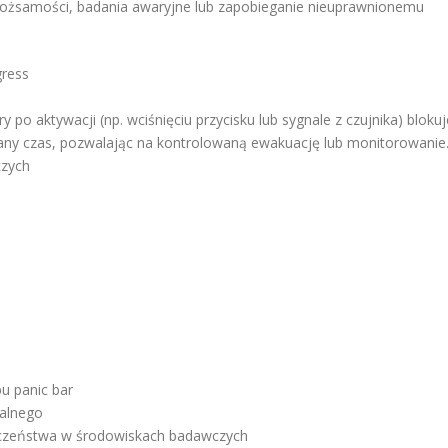
 tożsamości, badania awaryjne lub zapobieganie nieuprawnionemu
ress
po aktywacji (np. wciśnięciu przycisku lub sygnale z czujnika) blokuj
wany czas, pozwalając na kontrolowaną ewakuację lub monitorowanie
czych
u panic bar
alnego
ieczeństwa w środowiskach badawczych