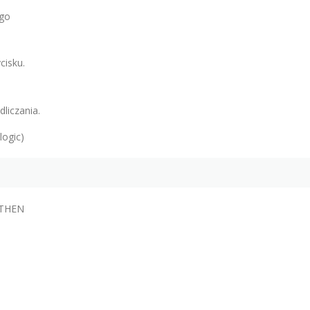
go
cisku.
liczania.
logic)
e THEN