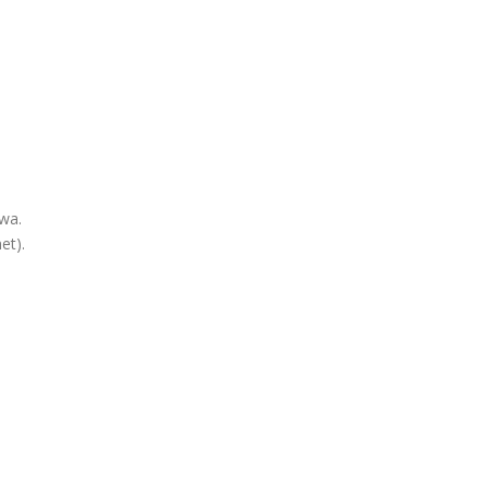
wa.
et).
.