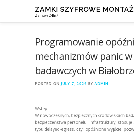
Skip
ZAMKI SZYFROWE MONTAŻ
to
Zamów 24h/7
content
Programowanie opóźn
mechanizmów panic w 
badawczych w Białobr
POSTED ON
JULY 7, 2026
BY
ADMIN
Wstęp
W nowoczesnych, bezpiecznych środowiskach bada
bezpieczeństwa personelu i infrastruktury, stos
typu delayed-egress, czyli opóźnione wyjście, poz