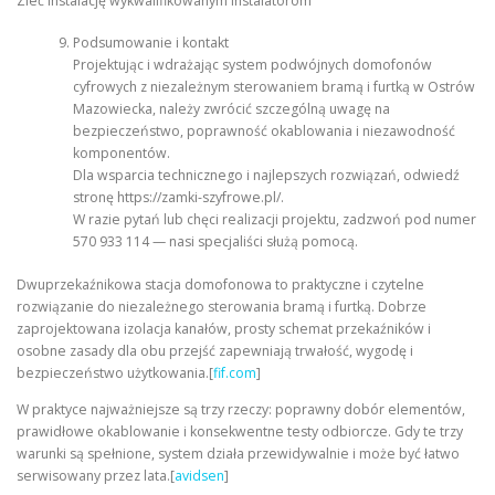
Zleć instalację wykwalifikowanym instalatorom
Podsumowanie i kontakt
Projektując i wdrażając system podwójnych domofonów
cyfrowych z niezależnym sterowaniem bramą i furtką w Ostrów
Mazowiecka, należy zwrócić szczególną uwagę na
bezpieczeństwo, poprawność okablowania i niezawodność
komponentów.
Dla wsparcia technicznego i najlepszych rozwiązań, odwiedź
stronę https://zamki-szyfrowe.pl/.
W razie pytań lub chęci realizacji projektu, zadzwoń pod numer
570 933 114 — nasi specjaliści służą pomocą.
Dwuprzekaźnikowa stacja domofonowa to praktyczne i czytelne
rozwiązanie do niezależnego sterowania bramą i furtką. Dobrze
zaprojektowana izolacja kanałów, prosty schemat przekaźników i
osobne zasady dla obu przejść zapewniają trwałość, wygodę i
bezpieczeństwo użytkowania.[
fif.com
]
W praktyce najważniejsze są trzy rzeczy: poprawny dobór elementów,
prawidłowe okablowanie i konsekwentne testy odbiorcze. Gdy te trzy
warunki są spełnione, system działa przewidywalnie i może być łatwo
serwisowany przez lata.[
avidsen
]