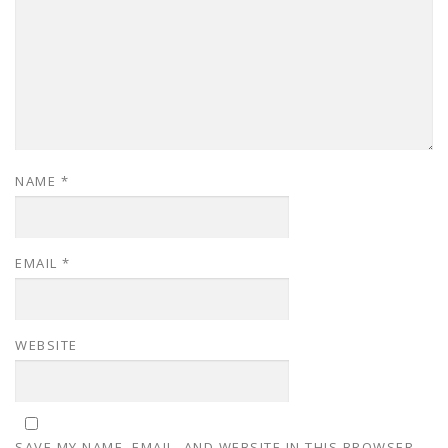
NAME
*
EMAIL
*
WEBSITE
SAVE MY NAME, EMAIL, AND WEBSITE IN THIS BROWSER