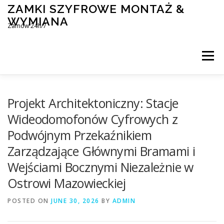
Skip
ZAMKI SZYFROWE MONTAŻ &
to
WYMIANA
content
Zamów 24h/7
Menu
MONTAŻ I WYMIANA ZAMKÓW SZYFROWYCH
Projekt Architektoniczny: Stacje
Wideodomofonów Cyfrowych z
Podwójnym Przekaźnikiem
BLOG
KONTAKT
Zarządzające Głównymi Bramami i
Wejściami Bocznymi Niezależnie w
Ostrowi Mazowieckiej
POSTED ON
JUNE 30, 2026
BY
ADMIN