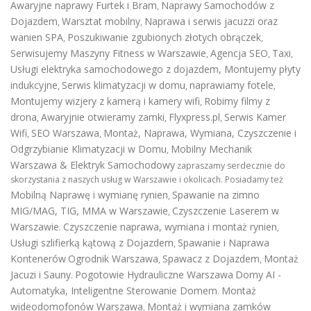
Awaryjne naprawy Furtek i Bram
Naprawy Samochodów z
,
Dojazdem
Warsztat mobilny
Naprawa i serwis jacuzzi oraz
,
,
wanien SPA
Poszukiwanie zgubionych złotych obrączek
,
,
Serwisujemy Maszyny Fitness w Warszawie
Agencja SEO
Taxi
,
,
,
Usługi elektryka samochodowego z dojazdem
,
Montujemy płyty
indukcyjne
Serwis klimatyzacji w domu
naprawiamy fotele
,
,
,
Montujemy wizjery z kamerą i kamery wifi
Robimy filmy z
,
drona
Awaryjnie otwieramy zamki
Flyxpress.pl
Serwis Kamer
,
,
,
Wifi
SEO Warszawa
Montaż, Naprawa, Wymiana, Czyszczenie i
,
,
Odgrzybianie Klimatyzacji w Domu
Mobilny Mechanik
,
Warszawa & Elektryk Samochodowy
zapraszamy serdecznie do
skorzystania z naszych usług w Warszawie i okolicach. Posiadamy też
Mobilną Naprawę i wymianę rynien
Spawanie na zimno
,
MIG/MAG, TIG, MMA w Warszawie
Czyszczenie Laserem w
,
Warszawie
Czyszczenie naprawa, wymiana i montaż rynien
.
,
Usługi szlifierką kątową z Dojazdem
Spawanie i Naprawa
,
Kontenerów
Ogrodnik Warszawa
Spawacz z Dojazdem
Montaż
,
,
Jacuzi i Sauny
Pogotowie Hydrauliczne Warszawa
Domy AI -
.
Automatyka, Inteligentne Sterowanie Domem
Montaż
.
wideodomofonów Warszawa
Montaż i wymiana zamków
,