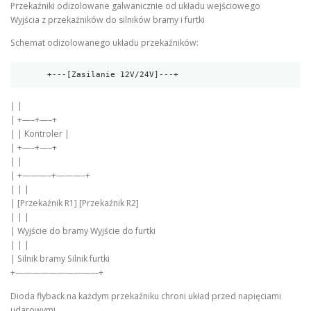
Przekaźniki odizolowane galwanicznie od układu wejściowego
Wyjścia z przekaźników do silników bramy i furtki
Schemat odizolowanego układu przekaźników:
      +---[Zasilanie 12V/24V]---+
| |
| +—–+—–+
| | Kontroler |
| +—–+—–+
| |
| +———–+———–+
| | |
| [Przekaźnik R1] [Przekaźnik R2]
| | |
| Wyjście do bramy Wyjście do furtki
| | |
| Silnik bramy Silnik furtki
+——————————+
Dioda flyback na każdym przekaźniku chroni układ przed napięciami
udarowymi