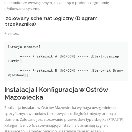
na monitorze wewnętrznym, co znacząco podnosi ergonomię
użytkowania systemu.
Izolowany schemat logiczny (Diagram
przekaźnika)
Plaintext
[Stacja Bramowa]

      |

      +---- Przekaźnik A (NO/COM) ----> [Elektrozaczep 
Furtki]

      |

      +---- Przekaźnik B (NO/COM) ----> [Sterownik Bramy 
Instalacja i Konfiguracja w Ostrów
Mazowiecka
Realizacja instalacji w Ostrów Mazowiecka wymaga uwzględnienia
specyficznych warunków terenowych i odległości między bramą a
domem. Zalecane jest stosowanie przewodów typu skrętka (FTP/UTP)
kategorii 5e lub 6, zapewniających stabilną transmisję sygnału
sterującego. Pamiętać należy o właściwym zabezpieczeniu