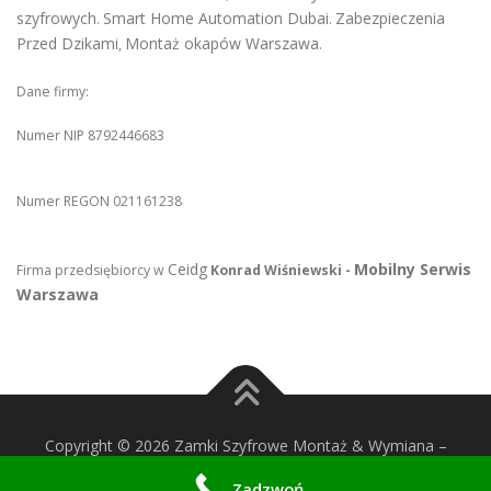
szyfrowych
Smart Home Automation Dubai
Zabezpieczenia
.
.
Przed Dzikami
Montaż okapów Warszawa
,
.
Dane firmy:
Numer NIP 8792446683
Numer REGON 021161238
Ceidg
Mobilny Serwis
Firma przedsiębiorcy w
Konrad Wiśniewski -
Warszawa
Copyright © 2026 Zamki Szyfrowe Montaż & Wymiana
–
OnePress
theme by FameThemes
Zadzwoń