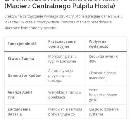
(Macierz Centralnego Pulpitu Hosta)
Efektywne zarządzanie wymaga struktury, która agreguje dane z wielu
lokalizacji w czasie rzeczywistym. Poniższa macierz przedstawia
kluczowe komponenty systemu.
Przeznaczenie
Wpływ na
Funkcjonalność
operacyjne
wydajność
Monitoring stanu
Redukcja awarii o
Status Zamka
rygli w Łochowie
40%
Automatyzacja
Eliminacja pracy
Generator Kodów
przyznawania
manualnej
dostępu
Pełne
Analiza Audit
Weryfikacja ruchu w
bezpieczeństwo
Trail
obiektach
gości
Zarządzanie
Planowanie serwisu
Ciągłość działania
Baterią
prewencyjnego
systemu