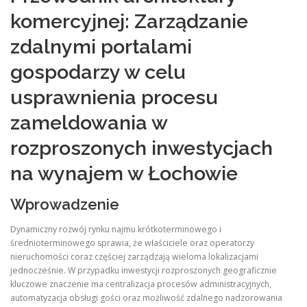
komercyjnej: Zarządzanie
zdalnymi portalami
gospodarzy w celu
usprawnienia procesu
zameldowania w
rozproszonych inwestycjach
na wynajem w Łochowie
Wprowadzenie
Dynamiczny rozwój rynku najmu krótkoterminowego i
średnioterminowego sprawia, że właściciele oraz operatorzy
nieruchomości coraz częściej zarządzają wieloma lokalizacjami
jednocześnie. W przypadku inwestycji rozproszonych geograficznie
kluczowe znaczenie ma centralizacja procesów administracyjnych,
automatyzacja obsługi gości oraz możliwość zdalnego nadzorowania