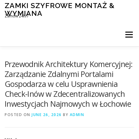
Skip
ZAMKI SZYFROWE MONTAŻ &
to
WYMIANA
content
Zamów 24h/7
Menu
MONTAŻ I WYMIANA ZAMKÓW SZYFROWYCH
Przewodnik Architektury Komercyjnej:
Zarządzanie Zdalnymi Portalami
Gospodarza w celu Usprawnienia
BLOG
KONTAKT
Check-Inów w Zdecentralizowanych
Inwestycjach Najmowych w Łochowie
POSTED ON
JUNE 26, 2026
BY
ADMIN