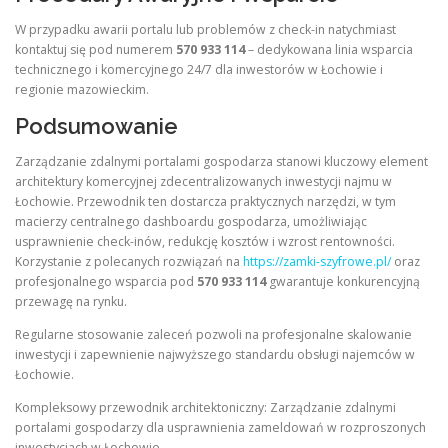
W przypadku awarii portalu lub problemów z check-in natychmiast
kontaktuj się pod numerem
570 933 114
– dedykowana linia wsparcia
technicznego i komercyjnego 24/7 dla inwestorów w Łochowie i
regionie mazowieckim.
Podsumowanie
Zarządzanie zdalnymi portalami gospodarza stanowi kluczowy element
architektury komercyjnej zdecentralizowanych inwestycji najmu w
Łochowie. Przewodnik ten dostarcza praktycznych narzędzi, w tym
macierzy centralnego dashboardu gospodarza, umożliwiając
usprawnienie check-inów, redukcję kosztów i wzrost rentowności.
Korzystanie z polecanych rozwiązań na
https://zamki-szyfrowe.pl/
oraz
profesjonalnego wsparcia pod
570 933 114
gwarantuje konkurencyjną
przewagę na rynku.
Regularne stosowanie zaleceń pozwoli na profesjonalne skalowanie
inwestycji i zapewnienie najwyższego standardu obsługi najemców w
Łochowie.
Kompleksowy przewodnik architektoniczny: Zarządzanie zdalnymi
portalami gospodarzy dla usprawnienia zameldowań w rozproszonych
inwestycjach w Łochowie