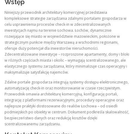
Wstęp
Niniejszy przewodnik architektury komercyjnej przedstawia
kompleksowe strategie zarządzania zdalnymi portalami gospodarza w
celu usprawnienia procesów check-in w zdecentralizowanych
inwestycjach najmu na terenie Łochowa. Łochów, dynamicznie
rozwijające się miasto w województwie mazowieckim, położone w
strategicznym punkcie między Warszawą a wschodnimi regionami,
oferuje duży potencjał dla inwestorów nieruchomości.
Zdecentralizowane inwestycje – rozproszone apartamenty, domy i bloki
w różnych częściach miasta i okolic – wymagają scentralizowanego, ale
elastycznego systemu zarządzania, który minimalizuje czas operacyjny i
maksymalizuje satysfakcję najemców.
Zdalne portale gospodarza integrują systemy dostępu elektronicznego,
automatyzację check-in oraz monitorowanie w czasie rzeczywistym.
Przewodnik omawia architekturę komercyjną, konfigurację portali,
integrację z platformami rezerwacyjnymi, procedury operacyjne oraz
najlepsze praktyki dostosowane do realiów Łochowa – od osiedli
podmiejskich po obiekty w centrum. Dokument podkreśla skalowalność,
bezpieczeństwo danych oraz redukcję kosztów dzięki
scentralizowanemu zarządzaniu.