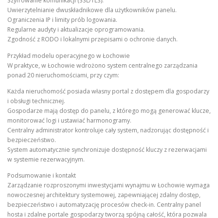
Szyfrowanie komunikacji (SSL/TLS).
Uwierzytelnianie dwuskładnikowe dla użytkowników panelu.
Ograniczenia IP i limity prób logowania.
Regularne audyty i aktualizacje oprogramowania.
Zgodność z RODO i lokalnymi przepisami o ochronie danych.
Przykład modelu operacyjnego w Łochowie
W praktyce, w Łochowie wdrożono system centralnego zarządzania
ponad 20 nieruchomościami, przy czym:
Każda nieruchomość posiada własny portal z dostępem dla gospodarzy
i obsługi technicznej.
Gospodarze mają dostęp do panelu, z którego mogą generować klucze,
monitorować logi i ustawiać harmonogramy.
Centralny administrator kontroluje cały system, nadzorując dostępność i
bezpieczeństwo.
System automatycznie synchronizuje dostępność kluczy z rezerwacjami
w systemie rezerwacyjnym.
Podsumowanie i kontakt
Zarządzanie rozproszonymi inwestycjami wynajmu w Łochowie wymaga
nowoczesnej architektury systemowej, zapewniającej zdalny dostęp,
bezpieczeństwo i automatyzację procesów check-in. Centralny panel
hosta i zdalne portale gospodarzy tworzą spójną całość, która pozwala