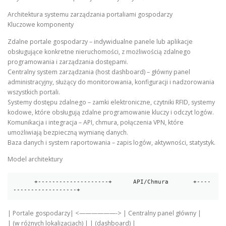
Architektura systemu zarządzania portaliami gospodarzy
Kluczowe komponenty
Zdalne portale gospodarzy – indywidualne panele lub aplikacje
obsługujące konkretne nieruchomości, z możliwością zdalnego
programowania i zarządzania dostępami.
Centralny system zarządzania (host dashboard) – główny panel
administracyjny, służący do monitorowania, konfiguracji i nadzorowania
wszystkich portali.
Systemy dostępu zdalnego – zamki elektroniczne, czytniki RFID, systemy
kodowe, które obsługują zdalne programowanie kluczy i odczyt logów.
Komunikacja i integracja – API, chmura, połączenia VPN, które
umożliwiają bezpieczną wymianę danych.
Baza danych i system raportowania – zapis logów, aktywności, statystyk.
Model architektury
      +--------------------+      API/Chmura       +----
------------------+
| Portale gospodarzy| <——————-> | Centralny panel główny |
| (w różnych lokalizacjach) | | (dashboard) |