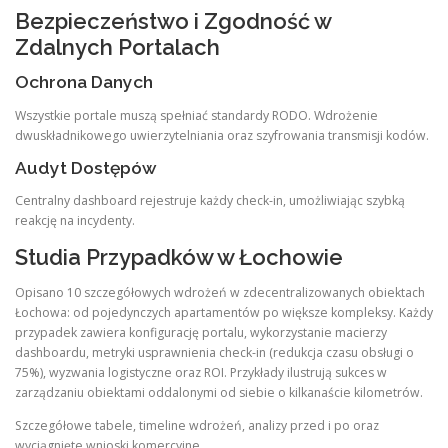
Bezpieczeństwo i Zgodność w
Zdalnych Portalach
Ochrona Danych
Wszystkie portale muszą spełniać standardy RODO. Wdrożenie
dwuskładnikowego uwierzytelniania oraz szyfrowania transmisji kodów.
Audyt Dostępów
Centralny dashboard rejestruje każdy check-in, umożliwiając szybką
reakcję na incydenty.
Studia Przypadków w Łochowie
Opisano 10 szczegółowych wdrożeń w zdecentralizowanych obiektach
Łochowa: od pojedynczych apartamentów po większe kompleksy. Każdy
przypadek zawiera konfigurację portalu, wykorzystanie macierzy
dashboardu, metryki usprawnienia check-in (redukcja czasu obsługi o
75%), wyzwania logistyczne oraz ROI. Przykłady ilustrują sukces w
zarządzaniu obiektami oddalonymi od siebie o kilkanaście kilometrów.
Szczegółowe tabele, timeline wdrożeń, analizy przed i po oraz
wyciągnięte wnioski komercyjne.