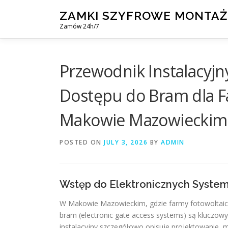
Skip
ZAMKI SZYFROWE MONTAŻ
to
Zamów 24h/7
content
Przewodnik Instalacyjn
Dostępu do Bram dla F
Makowie Mazowieckim
POSTED ON
JULY 3, 2026
BY
ADMIN
Wstęp do Elektronicznych Syste
W Makowie Mazowieckim, gdzie farmy fotowoltaicz
bram (electronic gate access systems) są kluczo
instalacyjny szczegółowo opisuje projektowanie, 