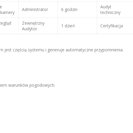
ie
Audyt
Administrator
6 godzin
i kamery
techniczny
zegląd
Zewnętrzny
1 dzień
Certyfikacja
Audytor
jest częścią systemu i generuje automatyczne przypomnienia.
eniem warunków pogodowych.