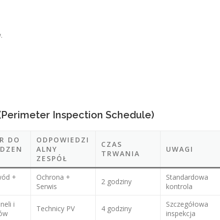
.
Perimeter Inspection Schedule)
R DO
ODPOWIEDZI
CZAS
WDZEN
ALNY
UWAGI
TRWANIA
ZESPÓŁ
wód +
Ochrona +
Standardowa
2 godziny
Serwis
kontrola
neli i
Szczegółowa
Technicy PV
4 godziny
rów
inspekcja