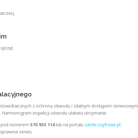
aicznej.
im
sprzęt.
alacyjnego
 fotowoltaicznych z ochroną obwodu i zdalnym dostępem serwisowym
 Harmonogram inspekcji obwodu ułatwia utrzymanie.
ci pod numerem
570 933 114
lub na portalu
zamki-szyfrowe.pl
.
usprawnia serwis.