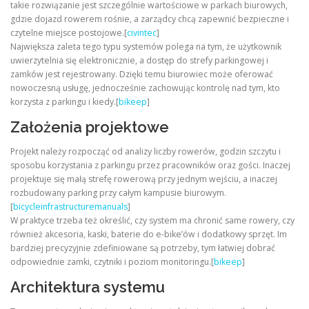
takie rozwiązanie jest szczególnie wartościowe w parkach biurowych,
gdzie dojazd rowerem rośnie, a zarządcy chcą zapewnić bezpieczne i
czytelne miejsce postojowe.[
civintec
]
Największa zaleta tego typu systemów polega na tym, że użytkownik
uwierzytelnia się elektronicznie, a dostęp do strefy parkingowej i
zamków jest rejestrowany. Dzięki temu biurowiec może oferować
nowoczesną usługę, jednocześnie zachowując kontrolę nad tym, kto
korzysta z parkingu i kiedy.[
bikeep
]
Założenia projektowe
Projekt należy rozpocząć od analizy liczby rowerów, godzin szczytu i
sposobu korzystania z parkingu przez pracowników oraz gości. Inaczej
projektuje się małą strefę rowerową przy jednym wejściu, a inaczej
rozbudowany parking przy całym kampusie biurowym.
[
bicycleinfrastructuremanuals
]
W praktyce trzeba też określić, czy system ma chronić same rowery, czy
również akcesoria, kaski, baterie do e-bike’ów i dodatkowy sprzęt. Im
bardziej precyzyjnie zdefiniowane są potrzeby, tym łatwiej dobrać
odpowiednie zamki, czytniki i poziom monitoringu.[
bikeep
]
Architektura systemu