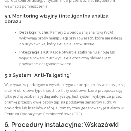
Oprócz kontroli dostępu, system musi przeciwdziałać incydentom
wewnątrz pomieszczenia.
5.1 Monitoring wizyjny i inteligentna analiza
obrazu
Detekcja ruchu:
Kamery z wbudowaną analityką (VCA)
wykrywają próby manipulacji przy rowerach, które nie należą
do użytkownika, który aktualnie jest w strefie.
Integracja z KD:
Każde otwarcie szafki na hulajnogę lub
wyjęcie roweru z uchwytu z elektroniczną blokadą jest
powiązane z nagraniem wideo.
5.2 System “Anti-Tailgating”
W przypadku parkingów o wysokim rygorze bezpieczeństwa stosuje się
bramki obrotowe typu tripod lub śluzy osobowe, które przepuszczają
tylko jedną osobę na jedną autoryzację. Jeśli system wykryje, że przez
bramkę przeszły dwie osoby (np. na podstawie sensorów ruchu w
podłodze lub liczników osób), automatycznie generowany jest alarm w
Centrum Operacyjnym Bezpieczeństwa (SOC).
6. Procedury instalacyjne: Wskazówki