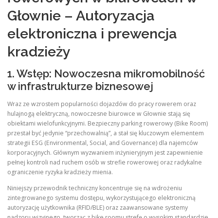
Głownie – Autoryzacja
elektroniczna i prewencja
kradzieży
1. Wstęp: Nowoczesna mikromobilność
w infrastrukturze biznesowej
Wraz ze wzrostem popularności dojazdów do pracy rowerem oraz
hulajnogą elektryczną, nowoczesne biurowce w Głownie stają się
obiektami wielofunkcyjnymi. Bezpieczny parking rowerowy (Bike Room)
przestał być jedynie “przechowalnią”, a stał się kluczowym elementem
strategii ESG (Environmental, Social, and Governance) dla najemców
korporacyjnych. Głównym wyzwaniem inżynieryjnym jest zapewnienie
pełnej kontroli nad ruchem osób w strefie rowerowej oraz radykalne
ograniczenie ryzyka kradzieży mienia.
Niniejszy przewodnik techniczny koncentruje się na wdrożeniu
zintegrowanego systemu dostępu, wykorzystującego elektroniczną
autoryzację użytkownika (RFID/BLE) oraz zaawansowane systemy
nadzoru wizyjnego, tworząc z bike roomu strefę o wysokim standardzie