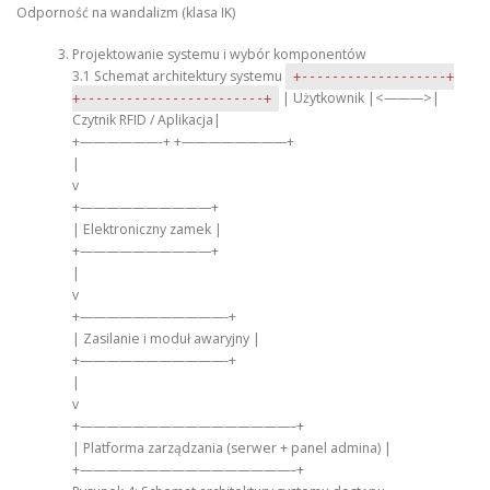
Odporność na wandalizm (klasa IK)
Projektowanie systemu i wybór komponentów
3.1 Schemat architektury systemu
+-------------------+
| Użytkownik |<———>|
+------------------------+
Czytnik RFID / Aplikacja|
+——————-+ +————————+
|
v
+——————————+
| Elektroniczny zamek |
+——————————+
|
v
+———————————-+
| Zasilanie i moduł awaryjny |
+———————————-+
|
v
+————————————————–+
| Platforma zarządzania (serwer + panel admina) |
+————————————————–+