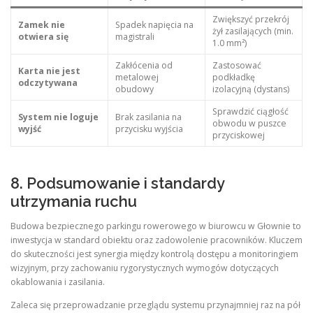
Zwiększyć przekrój
Zamek nie
Spadek napięcia na
żył zasilających (min.
otwiera się
magistrali
1.0 mm²)
Zakłócenia od
Zastosować
Karta nie jest
metalowej
podkładkę
odczytywana
obudowy
izolacyjną (dystans)
Sprawdzić ciągłość
System nie loguje
Brak zasilania na
obwodu w puszce
wyjść
przycisku wyjścia
przyciskowej
8. Podsumowanie i standardy
utrzymania ruchu
Budowa bezpiecznego parkingu rowerowego w biurowcu w Głownie to
inwestycja w standard obiektu oraz zadowolenie pracowników. Kluczem
do skuteczności jest synergia między kontrolą dostępu a monitoringiem
wizyjnym, przy zachowaniu rygorystycznych wymogów dotyczących
okablowania i zasilania.
Zaleca się przeprowadzanie przeglądu systemu przynajmniej raz na pół