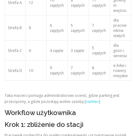
10
8
11
główny
Strefa A
12
zajętych
zajętych
zajętych
m
wejściu
dla
6
5
7
pracow
Strefa B
8
zajętych
zajętych
zajętych
ników
stałych
dla
5
Strefa C
6
4 zajęte
3 zajęte
gości i
zajętych
serwisu
e-bike i
9
7
8
Strefa D
10
rowery
zajętych
zajętych
zajętych
miejskie
Taka macierz pomaga administratorowi ocenić, gdzie parking jest
przeciążony, a gdzie pozostają wolne zasoby.[
civintec
]
Workflow użytkownika
Krok 1: zbliżenie do stacji
Pracownik podjeżdża do punktu parkingowego i przygotowuje nośnik