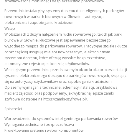
zrównoważoną mobilność i bezpieczeństwo pracowników.
Przewodnik instalacyjny: systemy dostępu do inteligentnych parkingów
rowerowych w parkach biurowych w Głownie – autoryzacja
elektroniczna i zapobieganie kradzieżom
Wstęp
W obszarach z dużym natężeniem ruchu rowerowego, takich jak parki
biurowe w Głownie, kluczowe jest zapewnienie bezpiecznego i
wygodnego miejsca do parkowania rowerów. Tradycyjne stojaki i klucze
coraz częściej ustępują miejsca nowoczesnym, elektronicznym
systemom dostępu, które oferują wysokie bezpieczeństwo,
automatyczne rejestracje i kontrolę użytkowników.
W niniejszym przewodniku przedstawimy krok po kroku proces instalacji
systemu elektronicznego dostępu do parkingów rowerowych, skupiając
się na autoryzacji użytkowników oraz zapobieganiu kradzieżom.
Opiszemy wymagania techniczne, schematy instalacji, przykładową
macierz zajętości oraz podpowiemy, jak wybrać najlepsze zamki
szyfrowe dostępne na https://zamki-szyfrowe.pl/.
Spis treści
Wprowadzenie do systemów inteligentnego parkowania rowerów
Wymagania techniczne i bezpieczeństwa
Projektowanie systemu i wybór komponentów