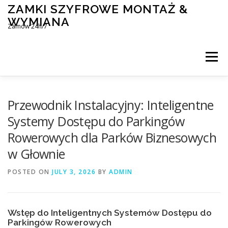
Skip
ZAMKI SZYFROWE MONTAŻ &
to
WYMIANA
content
Zamów 24h/7
Menu
MONTAŻ I WYMIANA ZAMKÓW SZYFROWYCH
Przewodnik Instalacyjny: Inteligentne
Systemy Dostępu do Parkingów
Rowerowych dla Parków Biznesowych
BLOG
KONTAKT
w Głownie
POSTED ON
JULY 3, 2026
BY
ADMIN
Wstęp do Inteligentnych Systemów Dostępu do
Parkingów Rowerowych