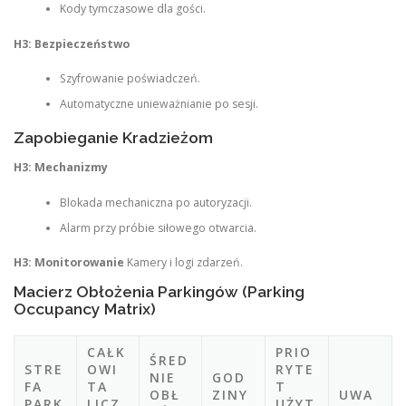
Kody tymczasowe dla gości.
H3: Bezpieczeństwo
Szyfrowanie poświadczeń.
Automatyczne unieważnianie po sesji.
Zapobieganie Kradzieżom
H3: Mechanizmy
Blokada mechaniczna po autoryzacji.
Alarm przy próbie siłowego otwarcia.
H3: Monitorowanie
Kamery i logi zdarzeń.
Macierz Obłożenia Parkingów (Parking
Occupancy Matrix)
CAŁK
PRIO
ŚRED
STRE
OWI
RYTE
NIE
GOD
FA
TA
T
OBŁ
ZINY
UWA
PARK
LICZ
UŻYT