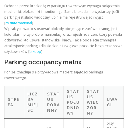
Ochrona przed kradzieżą w parkingu rowerowym wymaga połączenia
mechaniki, elektroniki i monitoringu. Sama blokada nie wystarczy, jeśli
parking jest słabo widoczny lub nie ma rejestru wejść i wyjść.
[
rsisinternational
]
W praktyce warto stosować blokady obejmujące zarówno ramę, jak i
koło, alarm przy próbie manipulacji oraz rejestr zdarzeń, który pozwala
odtworzyć, kto używał stanowiska i kiedy. Takie podejście zmniejsza
atrakcyjność parkingu dla złodzieja i zwiększa poczucie bezpieczeństwa
użytkowników.[
bikeep
]
Parking occupancy matrix
Poniżej znajduje się przykładowa macierz zajętości parkingu
rowerowego.
STAT
STAT
LICZ
STAT
US
US
STRE
BA
US
UWA
POŁU
WIEC
FA
MIEJ
PORA
GI
DNIO
ZOR
SC
NNY
WY
NY
przy