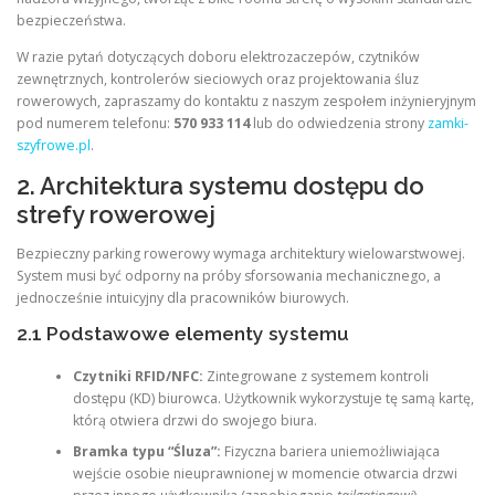
bezpieczeństwa.
W razie pytań dotyczących doboru elektrozaczepów, czytników
zewnętrznych, kontrolerów sieciowych oraz projektowania śluz
rowerowych, zapraszamy do kontaktu z naszym zespołem inżynieryjnym
pod numerem telefonu:
570 933 114
lub do odwiedzenia strony
zamki-
szyfrowe.pl
.
2. Architektura systemu dostępu do
strefy rowerowej
Bezpieczny parking rowerowy wymaga architektury wielowarstwowej.
System musi być odporny na próby sforsowania mechanicznego, a
jednocześnie intuicyjny dla pracowników biurowych.
2.1 Podstawowe elementy systemu
Czytniki RFID/NFC:
Zintegrowane z systemem kontroli
dostępu (KD) biurowca. Użytkownik wykorzystuje tę samą kartę,
którą otwiera drzwi do swojego biura.
Bramka typu “Śluza”:
Fizyczna bariera uniemożliwiająca
wejście osobie nieuprawnionej w momencie otwarcia drzwi