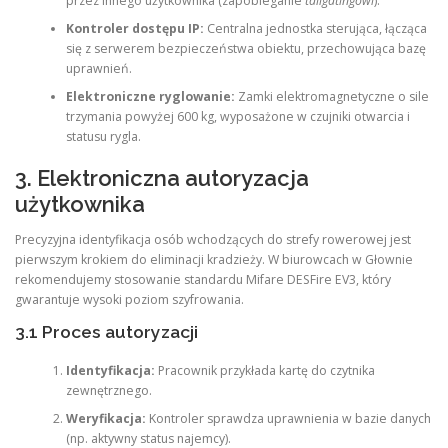
przez innego użytkownika (zapobieganie
tailgatingowi
).
Kontroler dostępu IP:
Centralna jednostka sterująca, łącząca
się z serwerem bezpieczeństwa obiektu, przechowująca bazę
uprawnień.
Elektroniczne ryglowanie:
Zamki elektromagnetyczne o sile
trzymania powyżej 600 kg, wyposażone w czujniki otwarcia i
statusu rygla.
3. Elektroniczna autoryzacja
użytkownika
Precyzyjna identyfikacja osób wchodzących do strefy rowerowej jest
pierwszym krokiem do eliminacji kradzieży. W biurowcach w Głownie
rekomendujemy stosowanie standardu Mifare DESFire EV3, który
gwarantuje wysoki poziom szyfrowania.
3.1 Proces autoryzacji
Identyfikacja:
Pracownik przykłada kartę do czytnika
zewnętrznego.
Weryfikacja:
Kontroler sprawdza uprawnienia w bazie danych
(np. aktywny status najemcy).