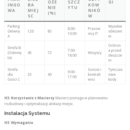
OŻE
SZCZ
GI
INGO
BA
KOW
NIE
YTU
WA
MIEJ
NIKÓ
(%)
SC
W
Parking
Wysokie
8:00-
Pracow
Główny
120
85
obłożen
10:00
nicy IT
A
ie
Ochron
Strefa B
7:00-
a przed
(Osłonię
45
72
Wszyscy
18:00
deszcze
ta)
m
Strefa
Goście i
Tymczas
9:00-
dla
25
40
kontrah
owe
17:00
Gości C
enci
kody
H3: Korzystanie z Macierzy
Macierz pomaga w planowaniu
rozbudowy i optymalizacji alokacji miejsc.
Instalacja Systemu
H3: Wymagania