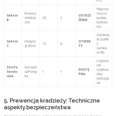
PTZ
Wyposa
Rowery
żony w
Sektor
OSTRZE
elektryc
20
2
punkty
B
ŻENIE
zne
ładowa
nia
Zamknię
te szafki
Sektor
Hulajno
OTWAR
15
8
z
C
gi (Box)
TY
zamkie
m KD
Logowa
nie
Strefa
Narzędz
DOSTĘ
użytkow
Serwis
ia/Pomp
1
1
PNA
nika
owa
ka
wymaga
ne
5. Prewencja kradzieży: Techniczne
aspekty bezpieczeństwa