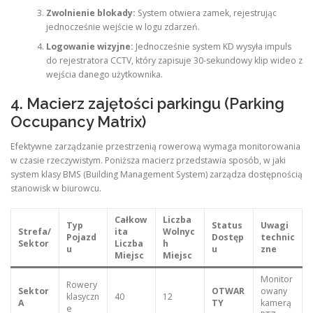
Zwolnienie blokady:
System otwiera zamek, rejestrując
jednocześnie wejście w logu zdarzeń.
Logowanie wizyjne:
Jednocześnie system KD wysyła impuls
do rejestratora CCTV, który zapisuje 30-sekundowy klip wideo z
wejścia danego użytkownika.
4. Macierz zajętości parkingu (Parking
Occupancy Matrix)
Efektywne zarządzanie przestrzenią rowerową wymaga monitorowania
w czasie rzeczywistym. Poniższa macierz przedstawia sposób, w jaki
system klasy BMS (Building Management System) zarządza dostępnością
stanowisk w biurowcu.
Całkow
Liczba
Typ
Status
Uwagi
Strefa/
ita
Wolnyc
Pojazd
Dostęp
technic
Sektor
Liczba
h
u
u
zne
Miejsc
Miejsc
Monitor
Rowery
Sektor
OTWAR
owany
klasyczn
40
12
A
TY
kamerą
e