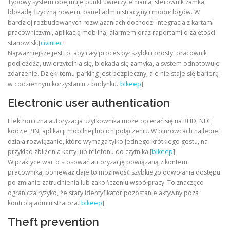
Typowy system obejmuje punkt uwierzytelniania, sterownik zamka,
blokadę fizyczną roweru, panel administracyjny i moduł logów. W
bardziej rozbudowanych rozwiązaniach dochodzi integracja z kartami
pracowniczymi, aplikacją mobilną, alarmem oraz raportami o zajętości
stanowisk.[
civintec
]
Najważniejsze jest to, aby cały proces był szybki i prosty: pracownik
podjeżdża, uwierzytelnia się, blokada się zamyka, a system odnotowuje
zdarzenie. Dzięki temu parking jest bezpieczny, ale nie staje się barierą
w codziennym korzystaniu z budynku.[
bikeep
]
Electronic user authentication
Elektroniczna autoryzacja użytkownika może opierać się na RFID, NFC,
kodzie PIN, aplikacji mobilnej lub ich połączeniu. W biurowcach najlepiej
działa rozwiązanie, które wymaga tylko jednego krótkiego gestu, na
przykład zbliżenia karty lub telefonu do czytnika.[
bikeep
]
W praktyce warto stosować autoryzację powiązaną z kontem
pracownika, ponieważ daje to możliwość szybkiego odwołania dostępu
po zmianie zatrudnienia lub zakończeniu współpracy. To znacząco
ogranicza ryzyko, że stary identyfikator pozostanie aktywny poza
kontrolą administratora.[
bikeep
]
Theft prevention