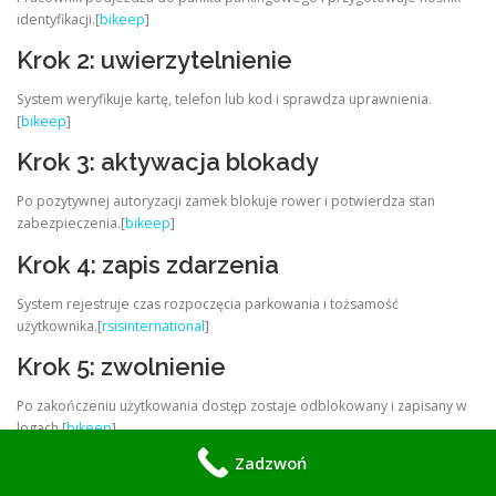
identyfikacji.[
bikeep
]
Krok 2: uwierzytelnienie
System weryfikuje kartę, telefon lub kod i sprawdza uprawnienia.
[
bikeep
]
Krok 3: aktywacja blokady
Po pozytywnej autoryzacji zamek blokuje rower i potwierdza stan
zabezpieczenia.[
bikeep
]
Krok 4: zapis zdarzenia
System rejestruje czas rozpoczęcia parkowania i tożsamość
użytkownika.[
rsisinternational
]
Krok 5: zwolnienie
Po zakończeniu użytkowania dostęp zostaje odblokowany i zapisany w
logach.[
bikeep
]
Zadzwoń
Monitoring i logi