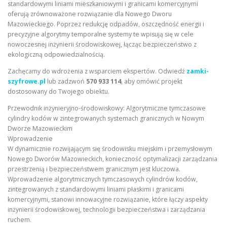
standardowymi liniami mieszkaniowymi i granicami komercyjnymi
oferują zrównoważone rozwiązanie dla Nowego Dworu
Mazowieckiego. Poprzez redukcję odpadów, oszczędność energii i
precyzyjne algorytmy temporalne systemy te wpisują się w cele
nowoczesnej inżynierii środowiskowej, łącząc bezpieczeństwo z
ekologiczną odpowiedzialnością.
Zachęcamy do wdrożenia z wsparciem ekspertów. Odwiedź
zamki-
szyfrowe.pl
lub zadzwoń
570 933 114
, aby omówić projekt
dostosowany do Twojego obiektu.
Przewodnik inżynieryjno-środowiskowy: Algorytmiczne tymczasowe
cylindry kodów w zintegrowanych systemach granicznych w Nowym
Dworze Mazowieckim
Wprowadzenie
W dynamicznie rozwijającym się środowisku miejskim i przemysłowym
Nowego Dworów Mazowieckich, konieczność optymalizacji zarządzania
przestrzenią i bezpieczeństwem granicznym jest kluczowa.
Wprowadzenie algorytmicznych tymczasowych cylindrów kodów,
zintegrowanych z standardowymi liniami płaskimi i granicami
komercyjnymi, stanowi innowacyjne rozwiązanie, które łączy aspekty
inżynierii środowiskowej, technologii bezpieczeństwa i zarządzania
ruchem.