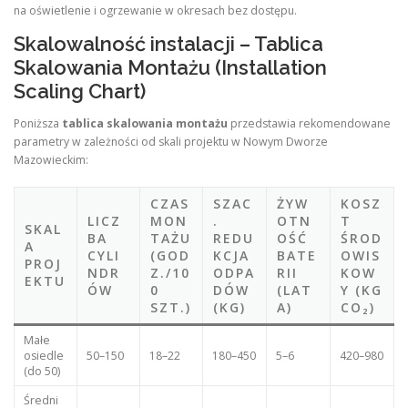
na oświetlenie i ogrzewanie w okresach bez dostępu.
Skalowalność instalacji – Tablica
Skalowania Montażu (Installation
Scaling Chart)
Poniższa
tablica skalowania montażu
przedstawia rekomendowane
parametry w zależności od skali projektu w Nowym Dworze
Mazowieckim:
CZAS
SZAC
ŻYW
KOSZ
LICZ
MON
.
OTN
T
SKAL
BA
TAŻU
REDU
OŚĆ
ŚROD
A
CYLI
(GOD
KCJA
BATE
OWIS
PROJ
NDR
Z./10
ODPA
RII
KOW
EKTU
ÓW
0
DÓW
(LAT
Y (KG
SZT.)
(KG)
A)
CO₂)
Małe
osiedle
50–150
18–22
180–450
5–6
420–980
(do 50)
Średni