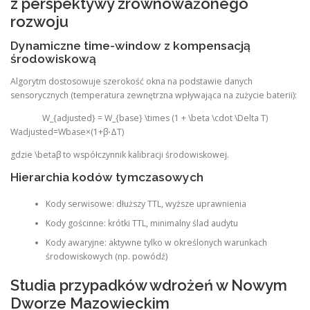
z perspektywy zrównoważonego
rozwoju
Dynamiczne time-window z kompensacją
środowiskową
Algorytm dostosowuje szerokość okna na podstawie danych
sensorycznych (temperatura zewnętrzna wpływająca na zużycie baterii):
W_{adjusted} = W_{base} \times (1 + \beta \cdot \Delta T)
Wadjusted​=Wbase​×(1+β⋅ΔT)
gdzie
\beta
β to współczynnik kalibracji środowiskowej.
Hierarchia kodów tymczasowych
Kody serwisowe: dłuższy TTL, wyższe uprawnienia
Kody gościnne: krótki TTL, minimalny ślad audytu
Kody awaryjne: aktywne tylko w określonych warunkach
środowiskowych (np. powódź)
Studia przypadków wdrożeń w Nowym
Dworze Mazowieckim