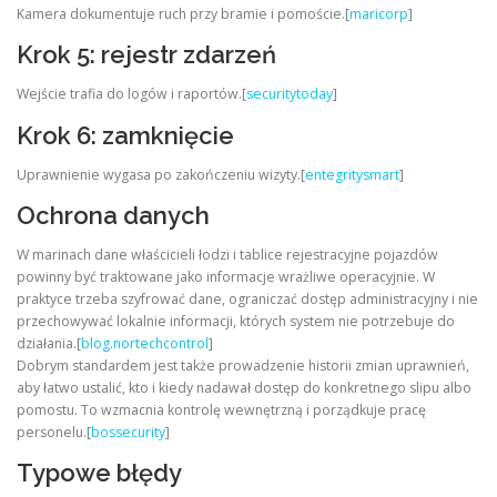
Kamera dokumentuje ruch przy bramie i pomoście.[
maricorp
]
Krok 5: rejestr zdarzeń
Wejście trafia do logów i raportów.[
securitytoday
]
Krok 6: zamknięcie
Uprawnienie wygasa po zakończeniu wizyty.[
entegritysmart
]
Ochrona danych
W marinach dane właścicieli łodzi i tablice rejestracyjne pojazdów
powinny być traktowane jako informacje wrażliwe operacyjnie. W
praktyce trzeba szyfrować dane, ograniczać dostęp administracyjny i nie
przechowywać lokalnie informacji, których system nie potrzebuje do
działania.[
blog.nortechcontrol
]
Dobrym standardem jest także prowadzenie historii zmian uprawnień,
aby łatwo ustalić, kto i kiedy nadawał dostęp do konkretnego slipu albo
pomostu. To wzmacnia kontrolę wewnętrzną i porządkuje pracę
personelu.[
bossecurity
]
Typowe błędy