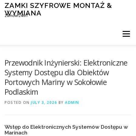
Skip
ZAMKI SZYFROWE MONTAŻ &
to
WYMIANA
content
Zamów 24h/7
Menu
MONTAŻ I WYMIANA ZAMKÓW SZYFROWYCH
Przewodnik Inżynierski: Elektroniczne
Systemy Dostępu dla Obiektów
Portowych Mariny w Sokołowie
BLOG
KONTAKT
Podlaskim
POSTED ON
JULY 3, 2026
BY
ADMIN
Wstęp do Elektronicznych Systemów Dostępu w
Marinach