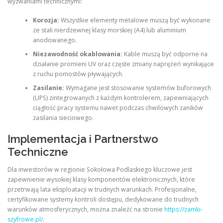
wyzwaniami technicznymi:
Korozja:
Wszystkie elementy metalowe muszą być wykonane
ze stali nierdzewnej klasy morskiej (A4) lub aluminium
anodowanego.
Niezawodność okablowania:
Kable muszą być odporne na
działanie promieni UV oraz częste zmiany naprężeń wynikające
z ruchu pomostów pływających.
Zasilanie:
Wymagane jest stosowanie systemów buforowych
(UPS) zintegrowanych z każdym kontrolerem, zapewniających
ciągłość pracy systemu nawet podczas chwilowych zaników
zasilania sieciowego.
Implementacja i Partnerstwo
Techniczne
Dla inwestorów w regionie Sokołowa Podlaskiego kluczowe jest
zapewnienie wysokiej klasy komponentów elektronicznych, które
przetrwają lata eksploatacji w trudnych warunkach. Profesjonalne,
certyfikowane systemy kontroli dostępu, dedykowane do trudnych
warunków atmosferycznych, można znaleźć na stronie
https://zamki-
szyfrowe.pl/
.