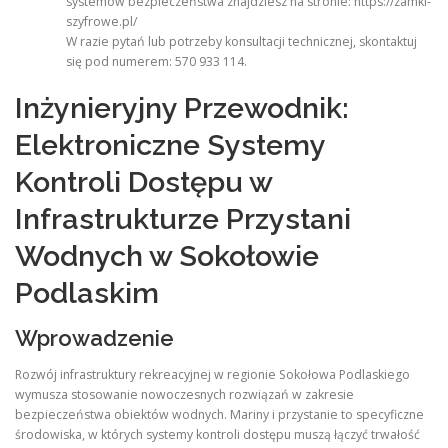
systemów bezpieczeństwa znajdziesz na stronie: https://zamki-
szyfrowe.pl/
W razie pytań lub potrzeby konsultacji technicznej, skontaktuj
się pod numerem: 570 933 114.
Inżynieryjny Przewodnik:
Elektroniczne Systemy
Kontroli Dostępu w
Infrastrukturze Przystani
Wodnych w Sokołowie
Podlaskim
Wprowadzenie
Rozwój infrastruktury rekreacyjnej w regionie Sokołowa Podlaskiego
wymusza stosowanie nowoczesnych rozwiązań w zakresie
bezpieczeństwa obiektów wodnych. Mariny i przystanie to specyficzne
środowiska, w których systemy kontroli dostępu muszą łączyć trwałość