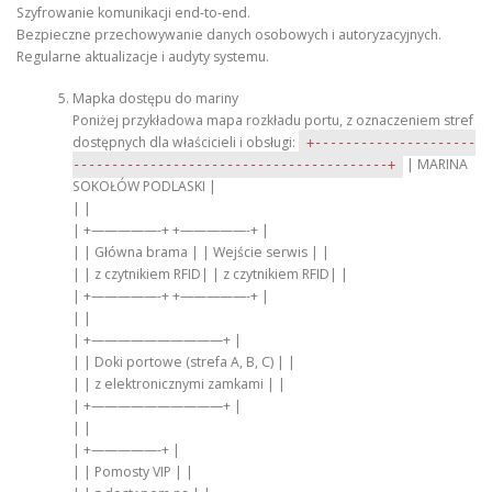
Szyfrowanie komunikacji end-to-end.
Bezpieczne przechowywanie danych osobowych i autoryzacyjnych.
Regularne aktualizacje i audyty systemu.
Mapka dostępu do mariny
Poniżej przykładowa mapa rozkładu portu, z oznaczeniem stref
dostępnych dla właścicieli i obsługi:
+---------------------
| MARINA
-----------------------------------------+
SOKOŁÓW PODLASKI |
| |
| +—————-+ +—————-+ |
| | Główna brama | | Wejście serwis | |
| | z czytnikiem RFID| | z czytnikiem RFID| |
| +—————-+ +—————-+ |
| |
| +——————————+ |
| | Doki portowe (strefa A, B, C) | |
| | z elektronicznymi zamkami | |
| +——————————+ |
| |
| +—————-+ |
| | Pomosty VIP | |