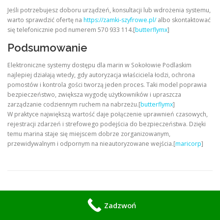
Jeśli potrzebujesz doboru urządzeń, konsultacji lub wdrożenia systemu,
warto sprawdzić ofertę na
https://zamki-szyfrowe.pl/
albo skontaktować
się telefonicznie pod numerem 570 933 114.[
butterflymx
]
Podsumowanie
Elektroniczne systemy dostępu dla marin w Sokołowie Podlaskim
najlepiej działają wtedy, gdy autoryzacja właściciela łodzi, ochrona
pomostów i kontrola gości tworzą jeden proces. Taki model poprawia
bezpieczeństwo, zwiększa wygodę użytkowników i upraszcza
zarządzanie codziennym ruchem na nabrzeżu.[
butterflymx
]
W praktyce największą wartość daje połączenie uprawnień czasowych,
rejestracji zdarzeń i strefowego podejścia do bezpieczeństwa. Dzięki
temu marina staje się miejscem dobrze zorganizowanym,
przewidywalnym i odpornym na nieautoryzowane wejścia.[
maricorp
]
LEAVE A REPLY
Zadzwoń
COMMENT
*