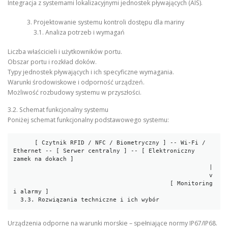
Integracja z systemami lokalizacyjnymi jednostek pływających (AIS).
Projektowanie systemu kontroli dostępu dla mariny
3.1. Analiza potrzeb i wymagań
Liczba właścicieli i użytkowników portu.
Obszar portu i rozkład doków.
Typy jednostek pływających i ich specyficzne wymagania.
Warunki środowiskowe i odporność urządzeń.
Możliwość rozbudowy systemu w przyszłości.
3.2. Schemat funkcjonalny systemu
Poniżej schemat funkcjonalny podstawowego systemu:
      [ Czytnik RFID / NFC / Biometryczny ] -- Wi-Fi / 
Ethernet -- [ Serwer centralny ] -- [ Elektroniczny 
zamek na dokach ]

                                                       |

                                                       v

                                            [ Monitoring 
i alarmy ]

  3.3. Rozwiązania techniczne i ich wybór
Urządzenia odporne na warunki morskie – spełniające normy IP67/IP68.