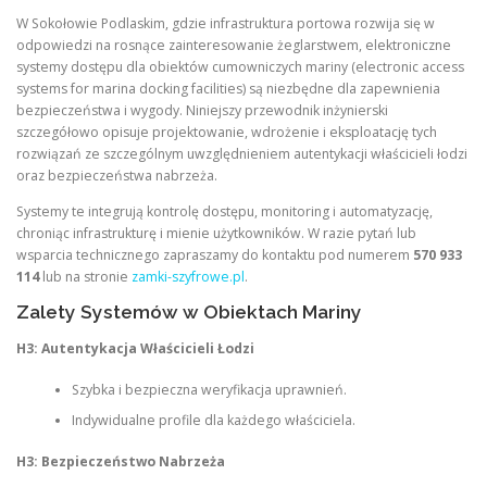
W Sokołowie Podlaskim, gdzie infrastruktura portowa rozwija się w
odpowiedzi na rosnące zainteresowanie żeglarstwem, elektroniczne
systemy dostępu dla obiektów cumowniczych mariny (electronic access
systems for marina docking facilities) są niezbędne dla zapewnienia
bezpieczeństwa i wygody. Niniejszy przewodnik inżynierski
szczegółowo opisuje projektowanie, wdrożenie i eksploatację tych
rozwiązań ze szczególnym uwzględnieniem autentykacji właścicieli łodzi
oraz bezpieczeństwa nabrzeża.
Systemy te integrują kontrolę dostępu, monitoring i automatyzację,
chroniąc infrastrukturę i mienie użytkowników. W razie pytań lub
wsparcia technicznego zapraszamy do kontaktu pod numerem
570 933
114
lub na stronie
zamki-szyfrowe.pl
.
Zalety Systemów w Obiektach Mariny
H3: Autentykacja Właścicieli Łodzi
Szybka i bezpieczna weryfikacja uprawnień.
Indywidualne profile dla każdego właściciela.
H3: Bezpieczeństwo Nabrzeża