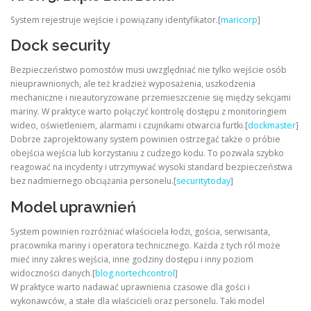
System rejestruje wejście i powiązany identyfikator.[
maricorp
]
Dock security
Bezpieczeństwo pomostów musi uwzględniać nie tylko wejście osób
nieuprawnionych, ale też kradzież wyposażenia, uszkodzenia
mechaniczne i nieautoryzowane przemieszczenie się między sekcjami
mariny. W praktyce warto połączyć kontrolę dostępu z monitoringiem
wideo, oświetleniem, alarmami i czujnikami otwarcia furtki.[
dockmaster
]
Dobrze zaprojektowany system powinien ostrzegać także o próbie
obejścia wejścia lub korzystaniu z cudzego kodu. To pozwala szybko
reagować na incydenty i utrzymywać wysoki standard bezpieczeństwa
bez nadmiernego obciążania personelu.[
securitytoday
]
Model uprawnień
System powinien rozróżniać właściciela łodzi, gościa, serwisanta,
pracownika mariny i operatora technicznego. Każda z tych ról może
mieć inny zakres wejścia, inne godziny dostępu i inny poziom
widoczności danych.[
blog.nortechcontrol
]
W praktyce warto nadawać uprawnienia czasowe dla gości i
wykonawców, a stałe dla właścicieli oraz personelu. Taki model