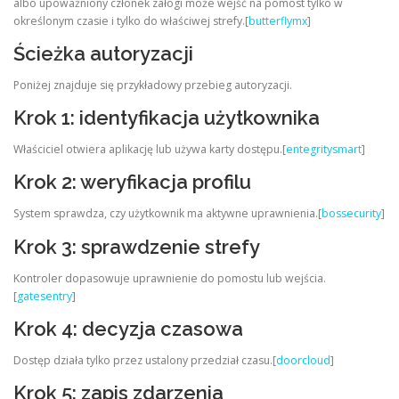
albo upoważniony członek załogi może wejść na pomost tylko w
określonym czasie i tylko do właściwej strefy.[
butterflymx
]
Ścieżka autoryzacji
Poniżej znajduje się przykładowy przebieg autoryzacji.
Krok 1: identyfikacja użytkownika
Właściciel otwiera aplikację lub używa karty dostępu.[
entegritysmart
]
Krok 2: weryfikacja profilu
System sprawdza, czy użytkownik ma aktywne uprawnienia.[
bossecurity
]
Krok 3: sprawdzenie strefy
Kontroler dopasowuje uprawnienie do pomostu lub wejścia.
[
gatesentry
]
Krok 4: decyzja czasowa
Dostęp działa tylko przez ustalony przedział czasu.[
doorcloud
]
Krok 5: zapis zdarzenia