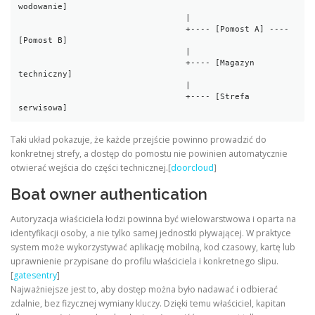
wodowanie]

                                  |

                                  +---- [Pomost A] ---- 
[Pomost B]

                                  |

                                  +---- [Magazyn 
techniczny]

                                  |

                                  +---- [Strefa 
serwisowa]
Taki układ pokazuje, że każde przejście powinno prowadzić do
konkretnej strefy, a dostęp do pomostu nie powinien automatycznie
otwierać wejścia do części technicznej.[
doorcloud
]
Boat owner authentication
Autoryzacja właściciela łodzi powinna być wielowarstwowa i oparta na
identyfikacji osoby, a nie tylko samej jednostki pływającej. W praktyce
system może wykorzystywać aplikację mobilną, kod czasowy, kartę lub
uprawnienie przypisane do profilu właściciela i konkretnego slipu.
[
gatesentry
]
Najważniejsze jest to, aby dostęp można było nadawać i odbierać
zdalnie, bez fizycznej wymiany kluczy. Dzięki temu właściciel, kapitan