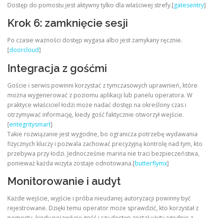
Dostęp do pomostu jest aktywny tylko dla właściwej strefy.[
gatesentry
]
Krok 6: zamknięcie sesji
Po czasie ważności dostęp wygasa albo jest zamykany ręcznie.
[
doorcloud
]
Integracja z gośćmi
Goście i serwis powinni korzystać z tymczasowych uprawnień, które
można wygenerować z poziomu aplikacji lub panelu operatora. W
praktyce właściciel łodzi może nadać dostęp na określony czas i
otrzymywać informację, kiedy gość faktycznie otworzył wejście.
[
entegritysmart
]
Takie rozwiązanie jest wygodne, bo ogranicza potrzebę wydawania
fizycznych kluczy i pozwala zachować precyzyjną kontrolę nad tym, kto
przebywa przy łodzi. Jednocześnie marina nie traci bezpieczeństwa,
ponieważ każda wizyta zostaje odnotowana.[
butterflymx
]
Monitorowanie i audyt
Każde wejście, wyjście i próba nieudanej autoryzacji powinny być
rejestrowane. Dzięki temu operator może sprawdzić, kto korzystał z
pomostu, kiedy pojawił się gość i czy dostęp został użyty zgodnie z