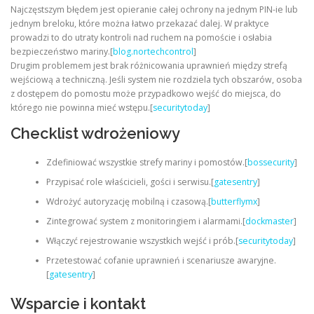
Najczęstszym błędem jest opieranie całej ochrony na jednym PIN-ie lub
jednym breloku, które można łatwo przekazać dalej. W praktyce
prowadzi to do utraty kontroli nad ruchem na pomoście i osłabia
bezpieczeństwo mariny.[
blog.nortechcontrol
]
Drugim problemem jest brak różnicowania uprawnień między strefą
wejściową a techniczną. Jeśli system nie rozdziela tych obszarów, osoba
z dostępem do pomostu może przypadkowo wejść do miejsca, do
którego nie powinna mieć wstępu.[
securitytoday
]
Checklist wdrożeniowy
Zdefiniować wszystkie strefy mariny i pomostów.[
bossecurity
]
Przypisać role właścicieli, gości i serwisu.[
gatesentry
]
Wdrożyć autoryzację mobilną i czasową.[
butterflymx
]
Zintegrować system z monitoringiem i alarmami.[
dockmaster
]
Włączyć rejestrowanie wszystkich wejść i prób.[
securitytoday
]
Przetestować cofanie uprawnień i scenariusze awaryjne.
[
gatesentry
]
Wsparcie i kontakt