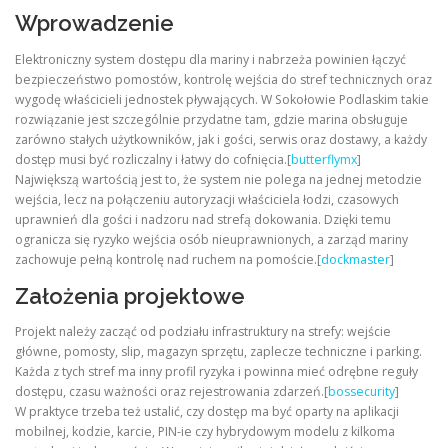
Wprowadzenie
Elektroniczny system dostępu dla mariny i nabrzeża powinien łączyć
bezpieczeństwo pomostów, kontrolę wejścia do stref technicznych oraz
wygodę właścicieli jednostek pływających. W Sokołowie Podlaskim takie
rozwiązanie jest szczególnie przydatne tam, gdzie marina obsługuje
zarówno stałych użytkowników, jak i gości, serwis oraz dostawy, a każdy
dostęp musi być rozliczalny i łatwy do cofnięcia.[
butterflymx
]
Największą wartością jest to, że system nie polega na jednej metodzie
wejścia, lecz na połączeniu autoryzacji właściciela łodzi, czasowych
uprawnień dla gości i nadzoru nad strefą dokowania. Dzięki temu
ogranicza się ryzyko wejścia osób nieuprawnionych, a zarząd mariny
zachowuje pełną kontrolę nad ruchem na pomoście.[
dockmaster
]
Założenia projektowe
Projekt należy zacząć od podziału infrastruktury na strefy: wejście
główne, pomosty, slip, magazyn sprzętu, zaplecze techniczne i parking.
Każda z tych stref ma inny profil ryzyka i powinna mieć odrębne reguły
dostępu, czasu ważności oraz rejestrowania zdarzeń.[
bossecurity
]
W praktyce trzeba też ustalić, czy dostęp ma być oparty na aplikacji
mobilnej, kodzie, karcie, PIN-ie czy hybrydowym modelu z kilkoma