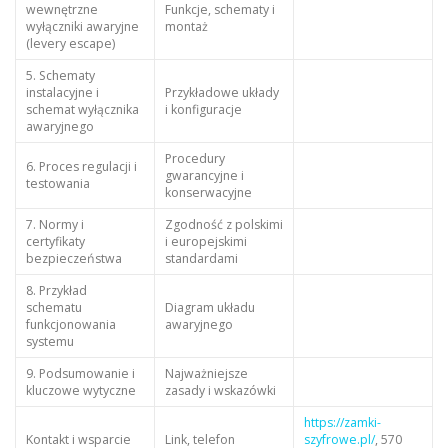
wewnętrzne
Funkcje, schematy i
wyłączniki awaryjne
montaż
(levery escape)
5. Schematy
instalacyjne i
Przykładowe układy
schemat wyłącznika
i konfiguracje
awaryjnego
Procedury
6. Proces regulacji i
gwarancyjne i
testowania
konserwacyjne
7. Normy i
Zgodność z polskimi
certyfikaty
i europejskimi
bezpieczeństwa
standardami
8. Przykład
schematu
Diagram układu
funkcjonowania
awaryjnego
systemu
9. Podsumowanie i
Najważniejsze
kluczowe wytyczne
zasady i wskazówki
https://zamki-
Kontakt i wsparcie
Link, telefon
szyfrowe.pl/
, 570