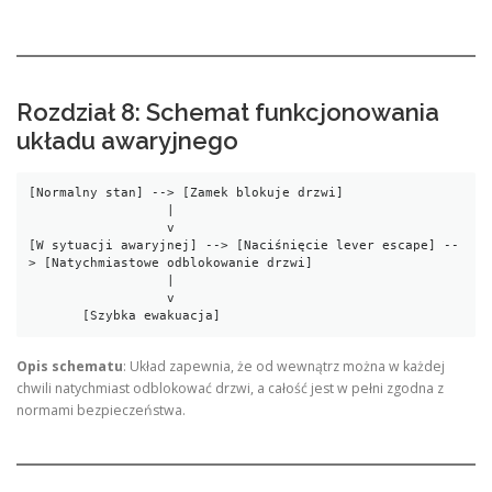
Rozdział 8: Schemat funkcjonowania
układu awaryjnego
[Normalny stan] --> [Zamek blokuje drzwi]

                  |

                  v

[W sytuacji awaryjnej] --> [Naciśnięcie lever escape] --
> [Natychmiastowe odblokowanie drzwi]

                  |

                  v

       [Szybka ewakuacja]
Opis schematu
: Układ zapewnia, że od wewnątrz można w każdej
chwili natychmiast odblokować drzwi, a całość jest w pełni zgodna z
normami bezpieczeństwa.