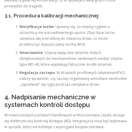
kwestię regularnej konserwacji, co w sytuacjach awaryjnych może
prowadzić do tragedii.
3.1. Procedura kalibracji mechanicznej
Weryfikacja luzów
: Upewnij się, że między ryglem a
ościeżnicą nie ma nadmiernego oporu. Zbyt duże tarcie
zwiększa siłę potrzebną do otwarcia drzwi, co może
przekroczyć dopuszczalną normę 80 N.
Smarowanie
: Używaj wyłącznie smarów stałych,
dedykowanych do mechanizmów zamkowych (unikać olejów
typu WD-40, które wypłukują fabryczne środki smarne).
Regulacja zaczepu
: W drzwiach profilowych (aluminium/PVC)
należy sprawdzić, czy zaczep regulowany umożliwia swobodne
„zapadanie” się rygla podczas zamykania drzwi.
4. Nadpisanie mechaniczne w
systemach kontroli dostępu
W nowoczesnych portalach handlowych w Mszczonowie często stosuje
się elektroniczną kontrolę dostępu (KD). Integracja ta musi być wykonana
w sposób, który nie koliduje z wymogami bezpieczeństwa.