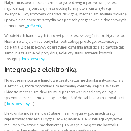
Natychmiastowe mechaniczne obejście dźwignią od wewnątrz jest
najprostszą i najbardziej niezawodną formą otwarcia w sytuacji
awaryjnej. Gdy użytkownik naciska dźwignię, mechanizm zwalnia blokadę
i pozwala na otwarcie skrzydła bez potrzeby angażowania dodatkowych
elementów.[
griffwerk
]
W obiektach handlowych to rozwiązanie jest szczególnie praktyczne, bo
klienci nie znają układu budynku i potrzebują prostego, oczywistego
działania. Z perspektywy operacyjnej dźwignia musi działać zawsze tak
samo, niezależnie od pory dnia, tłoku czy stanu systemu kontroli
dostępu.[
docs.powersync
]
Integracja z elektroniką
Nowoczesne portale handlowe często łączą mechanikę antypaniczną z
elektroniką, która odpowiada za normalną kontrolę wejścia. W takim
układzie mechanizm dźwigni musi pozostawać niezależny od logiki
systemu elektronicznego, aby nie dopuścić do zablokowania ewakuacji.
[
docs.powersync
]
Elektronika może sterować stanem zamknięcia w godzinach pracy,
rejestrować zdarzenia i sygnalizować awarie, ale w sytuacji kryzysowej
ma ustąpić warstwie mechanicznej. To właśnie połączenie kontroli i
prostoty daje najlepszy efekt w obiektach handlowych.