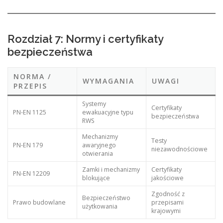
Rozdział 7: Normy i certyfikaty
bezpieczeństwa
NORMA /
WYMAGANIA
UWAGI
PRZEPIS
Systemy
Certyfikaty
PN-EN 1125
ewakuacyjne typu
bezpieczeństwa
RWS
Mechanizmy
Testy
PN-EN 179
awaryjnego
niezawodnościowe
otwierania
Zamki i mechanizmy
Certyfikaty
PN-EN 12209
blokujące
jakościowe
Zgodność z
Bezpieczeństwo
Prawo budowlane
przepisami
użytkowania
krajowymi