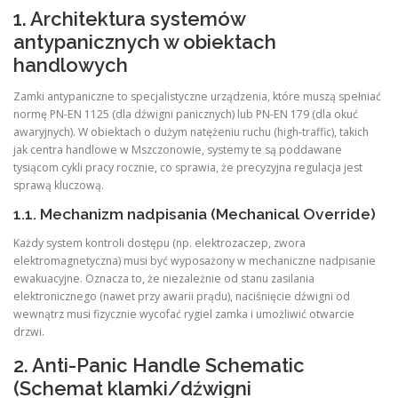
1. Architektura systemów
antypanicznych w obiektach
handlowych
Zamki antypaniczne to specjalistyczne urządzenia, które muszą spełniać
normę PN-EN 1125 (dla dźwigni panicznych) lub PN-EN 179 (dla okuć
awaryjnych). W obiektach o dużym natężeniu ruchu (high-traffic), takich
jak centra handlowe w Mszczonowie, systemy te są poddawane
tysiącom cykli pracy rocznie, co sprawia, że precyzyjna regulacja jest
sprawą kluczową.
1.1. Mechanizm nadpisania (Mechanical Override)
Każdy system kontroli dostępu (np. elektrozaczep, zwora
elektromagnetyczna) musi być wyposażony w mechaniczne nadpisanie
ewakuacyjne. Oznacza to, że niezależnie od stanu zasilania
elektronicznego (nawet przy awarii prądu), naciśnięcie dźwigni od
wewnątrz musi fizycznie wycofać rygiel zamka i umożliwić otwarcie
drzwi.
2. Anti-Panic Handle Schematic
(Schemat klamki/dźwigni