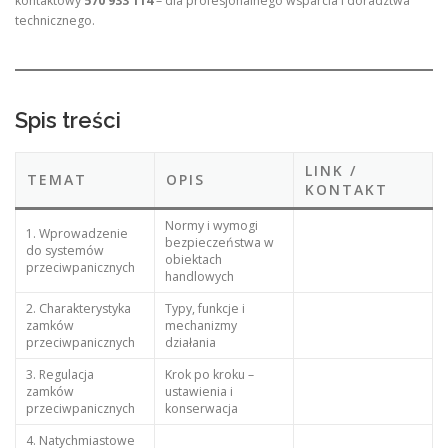
kontaktowy
570 933 114
– dla profesjonalnego wsparcia i doradztwa
technicznego.
Spis treści
LINK /
TEMAT
OPIS
KONTAKT
Normy i wymogi
1. Wprowadzenie
bezpieczeństwa w
do systemów
obiektach
przeciwpanicznych
handlowych
2. Charakterystyka
Typy, funkcje i
zamków
mechanizmy
przeciwpanicznych
działania
3. Regulacja
Krok po kroku –
zamków
ustawienia i
przeciwpanicznych
konserwacja
4. Natychmiastowe