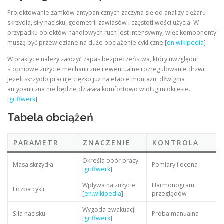
Projektowanie zamków antypanicznych zaczyna się od analizy ciężaru
skrzydła, siły nacisku, geometrii zawiasów i częstotliwości użycia. W
przypadku obiektów handlowych ruch jest intensywny, więc komponenty
muszą być przewidziane na duże obciążenie cykliczne.[
en.wikipedia
]
W praktyce należy założyć zapas bezpieczeństwa, który uwzględni
stopniowe zużycie mechaniczne i ewentualne rozregulowanie drzwi.
Jeżeli skrzydło pracuje ciężko już na etapie montażu, dźwignia
antypaniczna nie będzie działała komfortowo w długim okresie.
[
griffwerk
]
Tabela obciążeń
PARAMETR
ZNACZENIE
KONTROLA
Określa opór pracy
Masa skrzydła
Pomiary i ocena
[
griffwerk
]
Wpływa na zużycie
Harmonogram
Liczba cykli
[
en.wikipedia
]
przeglądów
Wygoda ewakuacji
Siła nacisku
Próba manualna
[
griffwerk
]