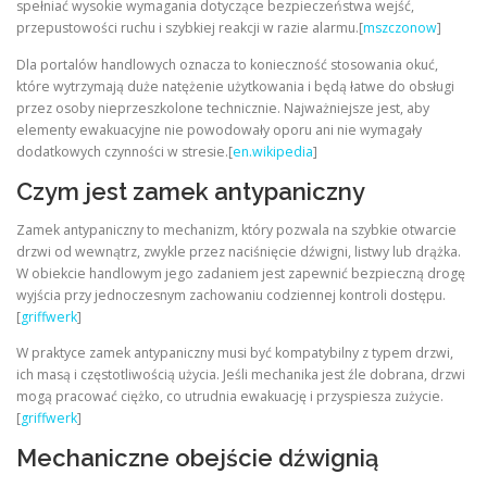
spełniać wysokie wymagania dotyczące bezpieczeństwa wejść,
przepustowości ruchu i szybkiej reakcji w razie alarmu.[
mszczonow
]
Dla portalów handlowych oznacza to konieczność stosowania okuć,
które wytrzymają duże natężenie użytkowania i będą łatwe do obsługi
przez osoby nieprzeszkolone technicznie. Najważniejsze jest, aby
elementy ewakuacyjne nie powodowały oporu ani nie wymagały
dodatkowych czynności w stresie.[
en.wikipedia
]
Czym jest zamek antypaniczny
Zamek antypaniczny to mechanizm, który pozwala na szybkie otwarcie
drzwi od wewnątrz, zwykle przez naciśnięcie dźwigni, listwy lub drążka.
W obiekcie handlowym jego zadaniem jest zapewnić bezpieczną drogę
wyjścia przy jednoczesnym zachowaniu codziennej kontroli dostępu.
[
griffwerk
]
W praktyce zamek antypaniczny musi być kompatybilny z typem drzwi,
ich masą i częstotliwością użycia. Jeśli mechanika jest źle dobrana, drzwi
mogą pracować ciężko, co utrudnia ewakuację i przyspiesza zużycie.
[
griffwerk
]
Mechaniczne obejście dźwignią