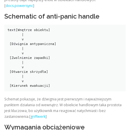
[
docs.powersync
]
Schematic of anti-panic handle
text
[Wnętrze obiektu]

       |

       v

 [Dźwignia antypaniczna]

       |

       v

 [Zwolnienie zapadki]

       |

       v

 [Otwarcie skrzydła]

       |

       v

 [Kierunek ewakuacji]
Schemat pokazuje, że dźwignia jest pierwszym i najważniejszym
punktem działania od wewnątrz. W obiekcie handlowym taka prostota
jest kluczowa, bo użytkownik ma reagować natychmiast i bez
zastanowienia.[
griffwerk
]
Wymagania obciążeniowe