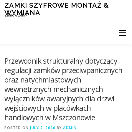
Skip
ZAMKI SZYFROWE MONTAŻ &
to
WYMIANA
content
Zamów 24h/7
Menu
MONTAŻ I WYMIANA ZAMKÓW SZYFROWYCH
Przewodnik strukturalny dotyczący
regulacji zamków przeciwpanicznych
oraz natychmiastowych
BLOG
KONTAKT
wewnętrznych mechanicznych
wyłączników awaryjnych dla drzwi
wejściowych w placówkach
handlowych w Mszczonowie
POSTED ON
JULY 7, 2026
BY
ADMIN