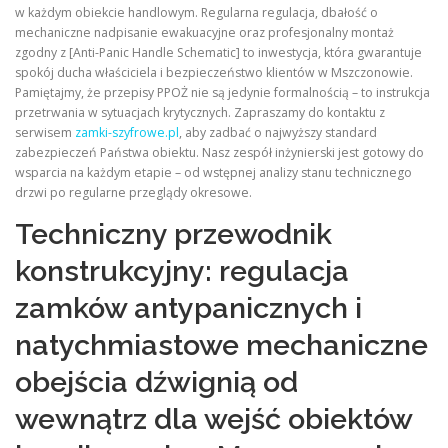
w każdym obiekcie handlowym. Regularna regulacja, dbałość o
mechaniczne nadpisanie ewakuacyjne oraz profesjonalny montaż
zgodny z [Anti-Panic Handle Schematic] to inwestycja, która gwarantuje
spokój ducha właściciela i bezpieczeństwo klientów w Mszczonowie.
Pamiętajmy, że przepisy PPOŻ nie są jedynie formalnością – to instrukcja
przetrwania w sytuacjach krytycznych. Zapraszamy do kontaktu z
serwisem
zamki-szyfrowe.pl
, aby zadbać o najwyższy standard
zabezpieczeń Państwa obiektu. Nasz zespół inżynierski jest gotowy do
wsparcia na każdym etapie – od wstępnej analizy stanu technicznego
drzwi po regularne przeglądy okresowe.
Techniczny przewodnik
konstrukcyjny: regulacja
zamków antypanicznych i
natychmiastowe mechaniczne
obejścia dźwignią od
wewnątrz dla wejść obiektów