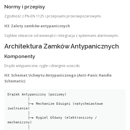
Normy i przepisy
Zgodność z PN-EN 1125 i przepisami przeciwpożarowymi.
H3: Zalety zamków antypanicznych
Szybkie otwarcie od wewnątrz i integracja z systemami alarmowymi.
Architektura Zamków Antypanicznych
Komponenty
Drążki antypaniczne, rygle i dźwignie ucieczki.
H3: Schemat Uchwytu Antypanicznego (Anti-Panic Handle
Schematic)
Drążek Antypaniczny (poziomy)

          │

          ├─► Mechanizm Dźwigni (natychmiastowe 
zwolnienie)

          │

          ├─► Rygiel Główny (elektroniczny / 
mechaniczny)

          │
