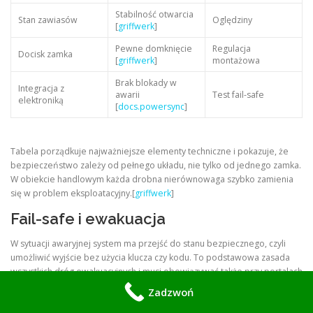
Stabilność otwarcia
Stan zawiasów
Oględziny
[
griffwerk
]
Pewne domknięcie
Regulacja
Docisk zamka
[
griffwerk
]
montażowa
Brak blokady w
Integracja z
awarii
Test fail-safe
elektroniką
[
docs.powersync
]
Tabela porządkuje najważniejsze elementy techniczne i pokazuje, że
bezpieczeństwo zależy od pełnego układu, nie tylko od jednego zamka.
W obiekcie handlowym każda drobna nierównowaga szybko zamienia
się w problem eksploatacyjny.[
griffwerk
]
Fail-safe i ewakuacja
W sytuacji awaryjnej system ma przejść do stanu bezpiecznego, czyli
umożliwić wyjście bez użycia klucza czy kodu. To podstawowa zasada
wszystkich dróg ewakuacyjnych i musi obowiązywać także przy portalach
handlowych.[
docs.powersync
]
Zadzwoń
Dźwignia mechaniczna jest tu ostatnią warstwą działania, dlatego jej