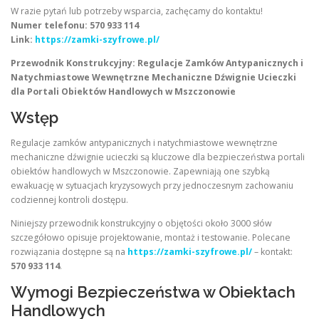
W razie pytań lub potrzeby wsparcia, zachęcamy do kontaktu!
Numer telefonu: 570 933 114
Link:
https://zamki-szyfrowe.pl/
Przewodnik Konstrukcyjny: Regulacje Zamków Antypanicznych i
Natychmiastowe Wewnętrzne Mechaniczne Dźwignie Ucieczki
dla Portali Obiektów Handlowych w Mszczonowie
Wstęp
Regulacje zamków antypanicznych i natychmiastowe wewnętrzne
mechaniczne dźwignie ucieczki są kluczowe dla bezpieczeństwa portali
obiektów handlowych w Mszczonowie. Zapewniają one szybką
ewakuację w sytuacjach kryzysowych przy jednoczesnym zachowaniu
codziennej kontroli dostępu.
Niniejszy przewodnik konstrukcyjny o objętości około 3000 słów
szczegółowo opisuje projektowanie, montaż i testowanie. Polecane
rozwiązania dostępne są na
https://zamki-szyfrowe.pl/
– kontakt:
570 933 114
.
Wymogi Bezpieczeństwa w Obiektach
Handlowych