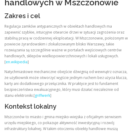
handlowych w Mszczonowie
Zakres i cel
Regulacja zamków antypanicznych w obiektach handlowych ma
zapewnić szybkie, intuicyjne otwarcie drzwi w sytuacji zagrożenia oraz
stabilną pracę w codziennej eksploatacji. W Mszczonowie, położonym w
powiecie żyrardowskim i zlokalizowanym blisko Warszawy, takie
rozwiązania są szczególnie ważne w portalach wejściowych centrów
handlowych, sklepów wielkopowierzchniowych i lokali usługowych.
[
en.wikipedia
]
Natychmiastowe mechaniczne obejście dźwignią od wewnątrz oznacza,
że użytkownik może otworzyć wyjście jednym ruchem bez użycia klucza,
karty ani dodatkowego przełącznika. W praktyce jest to fundament
bezpieczeństwa ewakuacyjnego, który musi działać niezależnie od
stanu elektroniki.[
griffwerk
]
Kontekst lokalny
Mszczonów to miasto i gmina miejsko-wiejska z oficjalnym serwisem
urzędu miejskiego, co pokazuje aktywność inwestycyjną i rozwój
infrastruktury lokalnej. W takim otoczeniu obiekty handlowe muszą