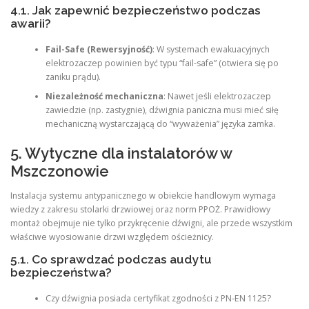
4.1. Jak zapewnić bezpieczeństwo podczas
awarii?
Fail-Safe (Rewersyjność)
: W systemach ewakuacyjnych
elektrozaczep powinien być typu “fail-safe” (otwiera się po
zaniku prądu).
Niezależność mechaniczna
: Nawet jeśli elektrozaczep
zawiedzie (np. zastygnie), dźwignia paniczna musi mieć siłę
mechaniczną wystarczającą do “wyważenia” języka zamka.
5. Wytyczne dla instalatorów w
Mszczonowie
Instalacja systemu antypanicznego w obiekcie handlowym wymaga
wiedzy z zakresu stolarki drzwiowej oraz norm PPOŻ. Prawidłowy
montaż obejmuje nie tylko przykręcenie dźwigni, ale przede wszystkim
właściwe wyosiowanie drzwi względem ościeżnicy.
5.1. Co sprawdzać podczas audytu
bezpieczeństwa?
Czy dźwignia posiada certyfikat zgodności z PN-EN 1125?