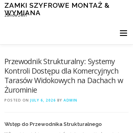
Skip
ZAMKI SZYFROWE MONTAŻ &
to
WYMIANA
content
Zamów 24h/7
Menu
MONTAŻ I WYMIANA ZAMKÓW SZYFROWYCH
Przewodnik Strukturalny: Systemy
Kontroli Dostępu dla Komercyjnych
Tarasów Widokowych na Dachach w
BLOG
KONTAKT
Żurominie
POSTED ON
JULY 6, 2026
BY
ADMIN
Wstęp do Przewodnika Strukturalnego