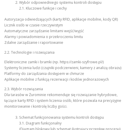
Wybór odpowiedniego systemu kontroli dostępu
2.1. Kluczowe funkcje i cechy
Autoryzacja odwiedzających (karty RFID, aplikacje mobilne, kody QR)
Licznik osób w czasie rzeczywistym
Automatyczne zarządzanie limitami wejść/wyjść
Alarmy i powiadomienia o przekroczeniu limitu
Zdalne zarządzanie i raportowanie
2.2. Technologie i rozwiązania
Elektroniczne zamki i bramki (np. https://zamki-szyfrowe.pl/)
Systemy liczenia ludzi (czujniki podczerwieni, kamery z analizą obrazu)
Platformy do zarządzania dostępem w chmurze
Aplikacje mobilne z funkcją rezerwacji i kodów jednorazowych
2.3. Wybór rozwiązania
Dla tarasów w Żurominie rekomenduje się rozwiązanie hybrydowe,
łączące karty RFID i system liczenia osób, które pozwala na precyzyjne
monitorowanie i kontrolę liczby gości.
Schemat funkcjonowania systemu kontroli dostępu
3.1. Diagram funkcjonalny
(Diagram blokowy lub schemat ilustrujący przepływ procesu)