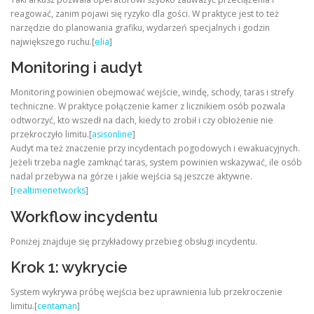
reagować, zanim pojawi się ryzyko dla gości. W praktyce jest to też
narzędzie do planowania grafiku, wydarzeń specjalnych i godzin
największego ruchu.[
elia
]
Monitoring i audyt
Monitoring powinien obejmować wejście, windę, schody, taras i strefy
techniczne. W praktyce połączenie kamer z licznikiem osób pozwala
odtworzyć, kto wszedł na dach, kiedy to zrobił i czy obłożenie nie
przekroczyło limitu.[
asisonline
]
Audyt ma też znaczenie przy incydentach pogodowych i ewakuacyjnych.
Jeżeli trzeba nagle zamknąć taras, system powinien wskazywać, ile osób
nadal przebywa na górze i jakie wejścia są jeszcze aktywne.
[
realtimenetworks
]
Workflow incydentu
Poniżej znajduje się przykładowy przebieg obsługi incydentu.
Krok 1: wykrycie
System wykrywa próbę wejścia bez uprawnienia lub przekroczenie
limitu.[
centaman
]