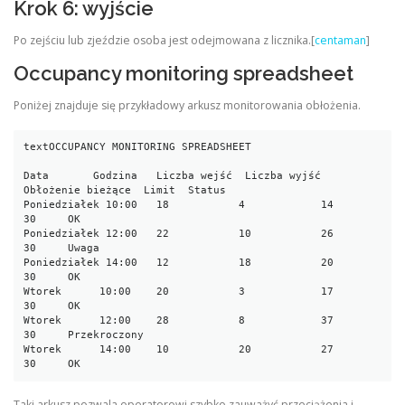
Krok 6: wyjście
Po zejściu lub zjeździe osoba jest odejmowana z licznika.[
centaman
]
Occupancy monitoring spreadsheet
Poniżej znajduje się przykładowy arkusz monitorowania obłożenia.
text
OCCUPANCY MONITORING SPREADSHEET

Data       Godzina   Liczba wejść  Liczba wyjść  
Obłożenie bieżące  Limit  Status

Poniedziałek 10:00   18           4            14                 
30     OK

Poniedziałek 12:00   22           10           26                 
30     Uwaga

Poniedziałek 14:00   12           18           20                 
30     OK

Wtorek      10:00    20           3            17                 
30     OK

Wtorek      12:00    28           8            37                 
30     Przekroczony

Wtorek      14:00    10           20           27                 
30     OK
Taki arkusz pozwala operatorowi szybko zauważyć przeciążenia i