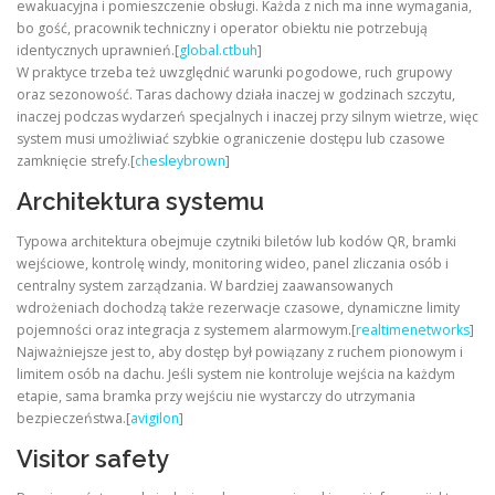
ewakuacyjna i pomieszczenie obsługi. Każda z nich ma inne wymagania,
bo gość, pracownik techniczny i operator obiektu nie potrzebują
identycznych uprawnień.[
global.ctbuh
]
W praktyce trzeba też uwzględnić warunki pogodowe, ruch grupowy
oraz sezonowość. Taras dachowy działa inaczej w godzinach szczytu,
inaczej podczas wydarzeń specjalnych i inaczej przy silnym wietrze, więc
system musi umożliwiać szybkie ograniczenie dostępu lub czasowe
zamknięcie strefy.[
chesleybrown
]
Architektura systemu
Typowa architektura obejmuje czytniki biletów lub kodów QR, bramki
wejściowe, kontrolę windy, monitoring wideo, panel zliczania osób i
centralny system zarządzania. W bardziej zaawansowanych
wdrożeniach dochodzą także rezerwacje czasowe, dynamiczne limity
pojemności oraz integracja z systemem alarmowym.[
realtimenetworks
]
Najważniejsze jest to, aby dostęp był powiązany z ruchem pionowym i
limitem osób na dachu. Jeśli system nie kontroluje wejścia na każdym
etapie, sama bramka przy wejściu nie wystarczy do utrzymania
bezpieczeństwa.[
avigilon
]
Visitor safety