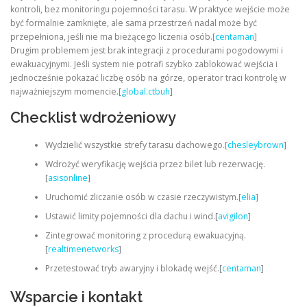
kontroli, bez monitoringu pojemności tarasu. W praktyce wejście może
być formalnie zamknięte, ale sama przestrzeń nadal może być
przepełniona, jeśli nie ma bieżącego liczenia osób.[
centaman
]
Drugim problemem jest brak integracji z procedurami pogodowymi i
ewakuacyjnymi. Jeśli system nie potrafi szybko zablokować wejścia i
jednocześnie pokazać liczbę osób na górze, operator traci kontrolę w
najważniejszym momencie.[
global.ctbuh
]
Checklist wdrożeniowy
Wydzielić wszystkie strefy tarasu dachowego.[
chesleybrown
]
Wdrożyć weryfikację wejścia przez bilet lub rezerwację.
[
asisonline
]
Uruchomić zliczanie osób w czasie rzeczywistym.[
elia
]
Ustawić limity pojemności dla dachu i wind.[
avigilon
]
Zintegrować monitoring z procedurą ewakuacyjną.
[
realtimenetworks
]
Przetestować tryb awaryjny i blokadę wejść.[
centaman
]
Wsparcie i kontakt