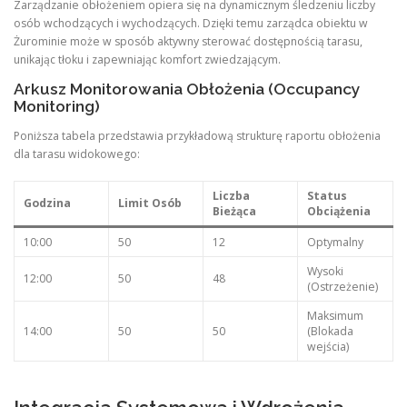
Zarządzanie obłożeniem opiera się na dynamicznym śledzeniu liczby
osób wchodzących i wychodzących. Dzięki temu zarządca obiektu w
Żurominie może w sposób aktywny sterować dostępnością tarasu,
unikając tłoku i zapewniając komfort zwiedzającym.
Arkusz Monitorowania Obłożenia (Occupancy
Monitoring)
Poniższa tabela przedstawia przykładową strukturę raportu obłożenia
dla tarasu widokowego:
Liczba
Status
Godzina
Limit Osób
Bieżąca
Obciążenia
10:00
50
12
Optymalny
Wysoki
12:00
50
48
(Ostrzeżenie)
Maksimum
14:00
50
50
(Blokada
wejścia)