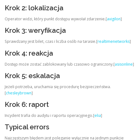
Krok 2: lokalizacja
Operator widzi, który punkt dostępu wywołał zdarzenie.[
avigilon
]
Krok 3: weryfikacja
Sprawdzany jest bilet, czas i liczba osób na tarasie.[
realtimenetworks
]
Krok 4: reakcja
Dostęp może zostać zablokowany lub czasowo ograniczony.[
asisonline
]
Krok 5: eskalacja
Jeżeli potrzeba, uruchamia się procedurę bezpieczeństwa.
[
chesleybrown
]
Krok 6: raport
Incydent trafia do audytu i raportu operacyjnego.[
elia
]
Typical errors
Najczęstszym błędem jest poleganie wyłącznie na jednym punkcie