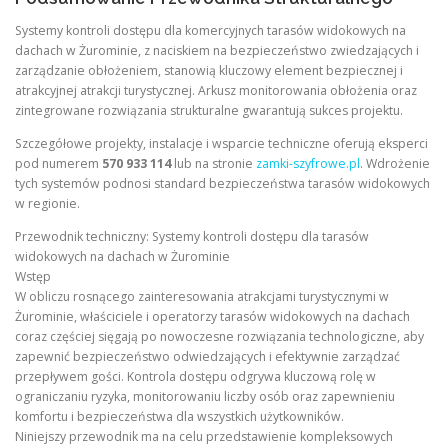
Systemy kontroli dostępu dla komercyjnych tarasów widokowych na
dachach w Żurominie, z naciskiem na bezpieczeństwo zwiedzających i
zarządzanie obłożeniem, stanowią kluczowy element bezpiecznej i
atrakcyjnej atrakcji turystycznej. Arkusz monitorowania obłożenia oraz
zintegrowane rozwiązania strukturalne gwarantują sukces projektu.
Szczegółowe projekty, instalacje i wsparcie techniczne oferują eksperci
pod numerem
570 933 114
lub na stronie
zamki-szyfrowe.pl
. Wdrożenie
tych systemów podnosi standard bezpieczeństwa tarasów widokowych
w regionie.
Przewodnik techniczny: Systemy kontroli dostępu dla tarasów
widokowych na dachach w Żurominie
Wstęp
W obliczu rosnącego zainteresowania atrakcjami turystycznymi w
Żurominie, właściciele i operatorzy tarasów widokowych na dachach
coraz częściej sięgają po nowoczesne rozwiązania technologiczne, aby
zapewnić bezpieczeństwo odwiedzających i efektywnie zarządzać
przepływem gości. Kontrola dostępu odgrywa kluczową rolę w
ograniczaniu ryzyka, monitorowaniu liczby osób oraz zapewnieniu
komfortu i bezpieczeństwa dla wszystkich użytkowników.
Niniejszy przewodnik ma na celu przedstawienie kompleksowych