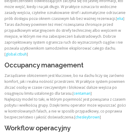
Bezpieczeństwo odwiedzających zaczyna się od jasnej informacji, kto
może wejść, kiedy i na jak długo. W praktyce oznacza to widoczne
zasady wejścia, czytelne oznakowanie stref i automatyczne odrzucanie
prób dostępu poza oknem czasowym lub bez ważnej rezerwacji.[
elia
]
Taras dachowy powinien też mieć rozwiązania chroniące przed
przypadkowym wtargnięciem do strefy technicznej albo wejściem w
miejsce, w którym nie ma zabezpieczeń balustradowych. Dobrze
zaprojektowany system ogranicza ruch do wyznaczonych ciągów i nie
pozwala użytkownikom samodzielnie eksplorować całego dachu.
[
global.ctbuh
]
Occupancy management
Zarządzanie obłożeniem jest kluczowe, bo na dachu liczy się zarówno
komfort, jak i realna nośność przestrzeni. W praktyce system powinien
zliczać osoby w czasie rzeczywistym i blokować dalsze wejścia po
osiągnięciu limitu ustalonego dla tarasu.[
centaman
]
Najlepszy model to taki, w którym pojemność jest powiązana z czasem
pobytu i wielkością grupy. Dzięki temu operator może wpuszczać gości
w kontrolowanych falach, a nie w sposób przypadkowy, co poprawia
bezpieczeństwo i jakość doświadczenia.[
chesleybrown
]
Workflow operacyjny