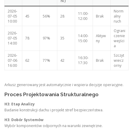
N)
2026-
Norm
11:00-
07-05
45
56%
28
Brak
alny
12:00
10:00
ruch
Ograni
2026-
14:00-
Aktyw
czenie
07-05
78
97%
35
15:00
ny
wejści
14:00
a
2026-
Szczyt
16:30-
07-06
62
77%
42
Brak
wiecz
17:30
16:00
orny
Arkusz generowany jest automatycznie i wspiera decyzje operacyjne.
Proces Projektowania Strukturalnego
H3: Etap Analizy
Badanie konstrukcji dachu i projekt stref bezpieczeństwa.
H3: Dobór Systemów
Wybór komponentów odpornych na warunki zewnętrzne.