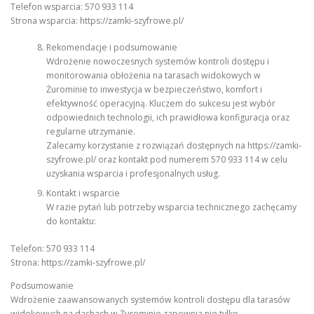
Telefon wsparcia: 570 933 114
Strona wsparcia: https://zamki-szyfrowe.pl/
Rekomendacje i podsumowanie
Wdrożenie nowoczesnych systemów kontroli dostępu i
monitorowania obłożenia na tarasach widokowych w
Żurominie to inwestycja w bezpieczeństwo, komfort i
efektywność operacyjną. Kluczem do sukcesu jest wybór
odpowiednich technologii, ich prawidłowa konfiguracja oraz
regularne utrzymanie.
Zalecamy korzystanie z rozwiązań dostępnych na https://zamki-
szyfrowe.pl/ oraz kontakt pod numerem 570 933 114 w celu
uzyskania wsparcia i profesjonalnych usług.
Kontakt i wsparcie
W razie pytań lub potrzeby wsparcia technicznego zachęcamy
do kontaktu:
Telefon: 570 933 114
Strona: https://zamki-szyfrowe.pl/
Podsumowanie
Wdrożenie zaawansowanych systemów kontroli dostępu dla tarasów
widokowych na dachach w Żurominie zapewnia nie tylko