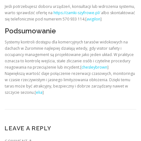
Jeśli potrzebujesz doboru urządzeń, konsultacji lub wdrożenia systemu,
warto sprawdzić ofertę na
https://zamki-szyfrowe.pl/
albo skontaktować
się telefonicznie pod numerem 570 933 114.[
avigilon
]
Podsumowanie
Systemy kontroli dostępu dla komercyjnych tarasów widokowych na
dachach w Żurominie najlepiej działają wtedy, gdy visitor safety i
occupancy management są projektowane jako jeden układ. W praktyce
oznacza to kontrolę wejścia, stałe zliczanie osób i czytelne procedury
reagowania na przeciążenie lub incydent.[
chesleybrown
]
Największą wartość daje połączenie rezerwacji czasowych, monitoringu
w czasie rzeczywistym i jasnego limityzowania obłożenia. Dzięki temu
taras może być atrakcyjny, bezpieczny i dobrze zarządzany nawet w
szczycie sezonu.[
elia
]
LEAVE A REPLY
COMMENT
*