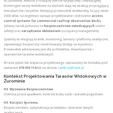
W Żurominie, mieście o rosnącej ofercie turystycznej i rekreacyjnej,
komercyjne tarasy widokowe na dachach stają się atrakcją przyciągającą
mieszkańców i turystów. Niniejszy przewodnik strukturalny, liczący około
3000 słów, szczegółowo opisuje projektowanie i wdrożenie
access
control systems for commercial rooftop observation decks
.
Główny nacisk położono na
bezpieczeństwo zwiedzających
(visitor
safety) oraz
zarządzanie obłożeniem
(occupancy management).
Systemy te integrują bramki, monitoring, sensory i platformy analityczne,
zapewniając bezpieczny i kontrolowany dostęp na wysokości.
Przewodnik adresowany jest dla architektów, deweloperów i
operatorów tarasów widokowych.
W razie pytań lub wsparcia projektowego zapraszamy do kontaktu pod
numerem
570 933 114
lub na stronie
zamki-szyfrowe.pl
.
Kontekst Projektowania Tarasów Widokowych w
Żurominie
H3: Wyzwania Bezpieczeństwa
Ochrona przed upadkiem, kontrola liczby osób i warunki pogodowe.
H3: Korzyści Systemu
Bezpieczeństwo, optymalizacja przepływu i zbieranie danych
analitycznych.