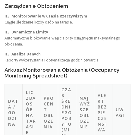
Zarządzanie Obłożeniem
H3: Monitorowanie w Czasie Rzeczywistym
Ciągłe śledzenie liczby osób na tarasie.
H3: Dynamiczne Limity
Automatyczne blokowanie wejścia przy osiągnięciu maksymalnego
obłożenia.
H3: Analiza Danych
Raporty wykorzystania i optymalizacja godzin otwarcia.
Arkusz Monitorowania Obłożenia (Occupancy
Monitoring Spreadsheet)
CZA
LIC
S
ALE
ZBA
PRO
NAJ
DAT
ŚRE
RT
OS
CEN
WYŻ
A /
DNI
BEZ
ÓB
T
SZE
UW
GO
EGO
PIE
NA
OBŁ
OBŁ
AGI
DZI
POB
CZE
TAR
OŻE
OŻE
NA
YTU
ŃST
ASI
NIA
NIE
(MI
WA
E