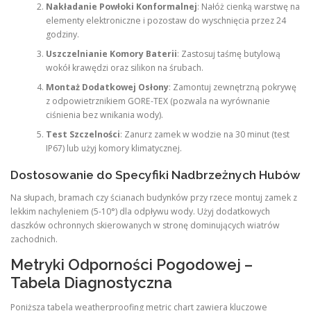
Nakładanie Powłoki Konformalnej
: Nałóż cienką warstwę na
elementy elektroniczne i pozostaw do wyschnięcia przez 24
godziny.
Uszczelnianie Komory Baterii
: Zastosuj taśmę butylową
wokół krawędzi oraz silikon na śrubach.
Montaż Dodatkowej Osłony
: Zamontuj zewnętrzną pokrywę
z odpowietrznikiem GORE-TEX (pozwala na wyrównanie
ciśnienia bez wnikania wody).
Test Szczelności
: Zanurz zamek w wodzie na 30 minut (test
IP67) lub użyj komory klimatycznej.
Dostosowanie do Specyfiki Nadbrzeżnych Hubów
Na słupach, bramach czy ścianach budynków przy rzece montuj zamek z
lekkim nachyleniem (5-10°) dla odpływu wody. Użyj dodatkowych
daszków ochronnych skierowanych w stronę dominujących wiatrów
zachodnich.
Metryki Odporności Pogodowej –
Tabela Diagnostyczna
Poniższa tabela weatherproofing metric chart zawiera kluczowe