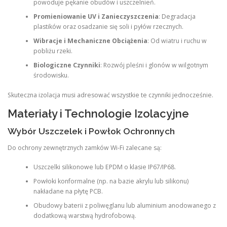
powoduje pękanie obudów i uszczelnień.
Promieniowanie UV i Zanieczyszczenia
: Degradacja
plastików oraz osadzanie się soli i pyłów rzecznych.
Wibracje i Mechaniczne Obciążenia
: Od wiatru i ruchu w
pobliżu rzeki.
Biologiczne Czynniki
: Rozwój pleśni i glonów w wilgotnym
środowisku.
Skuteczna izolacja musi adresować wszystkie te czynniki jednocześnie.
Materiały i Technologie Izolacyjne
Wybór Uszczelek i Powłok Ochronnych
Do ochrony zewnętrznych zamków Wi-Fi zalecane są:
Uszczelki silikonowe lub EPDM o klasie IP67/IP68.
Powłoki konformalne (np. na bazie akrylu lub silikonu)
nakładane na płytę PCB.
Obudowy baterii z poliwęglanu lub aluminium anodowanego z
dodatkową warstwą hydrofobową.