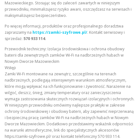
Mazowieckiego. Stosując się do zaleceń zawartych w niniejszym
przewodniku, minimalizujesz ryzyko awarii, oszczędzasz na serwisach i
maksymalizujesz bezpieczeństwo.
Po więcej informacji, produktów oraz profesjonalnego doradztwa
zapraszamy na
https://zamki-szyfrowe.pl/
. Kontakt serwisowy i
sprzedaż:
570 933 114
.
Przewodnik techniczny: Izolacja środowiskowa i ochrona obudowy
baterii dla zewnętrznych zamków Wi-Fi na nadbrzeżnych hubach w
Nowym Dworze Mazowieckim
Wstęp
Zamki Wi-Fi montowane na zewnątrz, szczególnie na terenach
nadbrzeżnych, podlegają intensywnym warunkom atmosferycznym,
które mogą wpływać na ich funkcjonowanie i żywotność. Narażenie na
wilgoć, deszcz, śnieg, zmiany temperatury oraz zanieczyszczenia
wymaga zastosowania skutecznych rozwiązań izolacyjnych i ochronnych.
W niniejszym przewodniku omówimy najlepsze praktyki w zakresie
ochrony środowiskowej i obudowy baterii, aby zapewnić nieprzerwaną
i bezpieczną pracę zamków Wi-Fi na nadbrzeżnych hubach w Nowym
Dworze Mazowieckim. Dodatkowo przedstawimy wskaźnik odporności
na warunki atmosferyczne, link do specjalistycznych akcesoriów
https://zamki-szyfrowe.pl/ oraz kontakt telefoniczny 570 933 114.