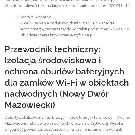
W razie wątpliwości, skontaktuj się telefonicznie pod numer 570 933 114
Kontakt i wsparcie
W celu uzyskania dodatkowych informacji lub wsparcia
technicznego, zapraszamy do kontaktu pod numer 570 933 114
lub odwiedzenia https://zamki-szyfrowe.pl/.
Przewodnik techniczny:
Izolacja środowiskowa i
ochrona obudów bateryjnych
dla zamków Wi-Fi w obiektach
nadwodnych (Nowy Dwór
Mazowiecki)
Obiekty zlokalizowane nad brzegami rzek, takie jak te w Nowym Dworze
Mazowieckim, stanowią wyzwanie dla elektroniki użytkowej. Wysoka
wilgotność powietrza, bezpośrednie narażenie na zmienne warunki