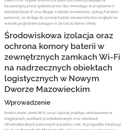
baterii oraz regularna kontrola stanu uszczelek pozwalają na
bezawaryjną pracę systemu przez lata. Inwestując w urządzenia o
wysokiej klasie IP oraz dbając o detale montażowe, zyskują Państwo
pewność, że dostęp do posesji będzie niezawodny bez względu na
warunki pogodowe panujące w dorzeczu Narwi i Wisły.
Środowiskowa izolacja oraz
ochrona komory baterii w
zewnętrznych zamkach Wi-Fi
na nadrzecznych obiektach
logistycznych w Nowym
Dworze Mazowieckim
Wprowadzenie
Nowoczesne zamki Wi-Fi coraz częściej znajdują zastosowanie w
magazynach, punktach przeładunkowych oraz obiektach
infrastrukturalnych położonych w pobliżu rzek. W przypadku lokalizacji