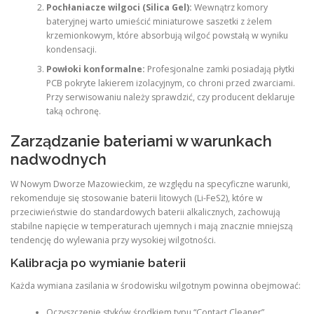
Pochłaniacze wilgoci (Silica Gel):
Wewnątrz komory
bateryjnej warto umieścić miniaturowe saszetki z żelem
krzemionkowym, które absorbują wilgoć powstałą w wyniku
kondensacji.
Powłoki konformalne:
Profesjonalne zamki posiadają płytki
PCB pokryte lakierem izolacyjnym, co chroni przed zwarciami.
Przy serwisowaniu należy sprawdzić, czy producent deklaruje
taką ochronę.
Zarządzanie bateriami w warunkach
nadwodnych
W Nowym Dworze Mazowieckim, ze względu na specyficzne warunki,
rekomenduje się stosowanie baterii litowych (Li-FeS2), które w
przeciwieństwie do standardowych baterii alkalicznych, zachowują
stabilne napięcie w temperaturach ujemnych i mają znacznie mniejszą
tendencję do wylewania przy wysokiej wilgotności.
Kalibracja po wymianie baterii
Każda wymiana zasilania w środowisku wilgotnym powinna obejmować:
Oczyszczenie styków środkiem typu “Contact Cleaner”.