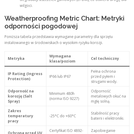
wilgoci.
Weatherproofing Metric Chart: Metryki
odporności pogodowej
Poniższa tabela przedstawia wymagane parametry dla sprzętu
instalowanego w środowiskach o wysokim ryzyku korozji.
Wymagana
Metryka
Cel techniczny
klasa/poziom
Pełna ochrona
IP Rating (Ingress
IP66 lub IP67
przed pyłem i
Protection)
strugami wody.
Odporność na
Odporność
Minimum 480h
korozję (Salt
metalowych okuć na
(norma ISO 9227)
Spray)
mgłę solną.
Zakres
Stabilność pracy
temperatury
-25°C do +60°C
baterii i elektroniki.
pracy
Certyfikat ISO 4892-
Zapobieganie
Ochrona przed UV