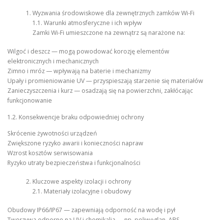
Wyzwania środowiskowe dla zewnętrznych zamków Wi-Fi
1.1. Warunki atmosferyczne i ich wpływ
Zamki Wi-Fi umieszczone na zewnątrz są narażone na:
Wilgoć i deszcz — mogą powodować korozję elementów
elektronicznych i mechanicznych
Zimno i mróz — wpływają na baterie i mechanizmy
Upały i promieniowanie UV — przyspieszają starzenie się materiałów
Zanieczyszczenia i kurz — osadzają się na powierzchni, zakłócając
funkcjonowanie
1.2. Konsekwencje braku odpowiedniej ochrony
Skrócenie żywotności urządzeń
Zwiększone ryzyko awarii i konieczności napraw
Wzrost kosztów serwisowania
Ryzyko utraty bezpieczeństwa i funkcjonalności
Kluczowe aspekty izolacji i ochrony
2.1. Materiały izolacyjne i obudowy
Obudowy IP66/IP67 — zapewniają odporność na wodę i pył
Tworzywa odporne na UV i chemikalia — np. poliwęglan, ABS,