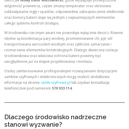
takich jak
Nowy Dwór Mazowiecki
, gdzie występuje podwyższona
wilgotność powietrza, częste zmiany temperatur oraz okresowe
oddziaływanie mgły i opadów, odpowiednie zabezpieczenie elektroniki
oraz komory baterii staje się jednym z najważniejszych elementów
całego systemu kontroli dostępu.
W środowisku rzecznym awarii nie powoduje wyłącznie deszcz. Równie
istotne są kondensacja pary wodnej, promieniowanie UV, pył, sól
transportowana aerozolem wodnym oraz cykliczne zamarzanie i
rozmarzanie elementów konstrukcyjnych. Dlatego skuteczna izolacja
środowiskowa oraz właściwa ochrona baterii powinny być
uwzględnione już na etapie projektowania i montażu.
Osoby zainteresowane profesjonalnymi rozwiązaniami dotyczącymi
zamków szyfrowych i elektronicznych mogą znaleźć dodatkowe
informacje na stronie
zamki-szyfrowe.pl
lub uzyskać konsultację
telefonicznie pod numerem
570 933 114
.
Dlaczego środowisko nadrzeczne
stanowi wyzwanie?