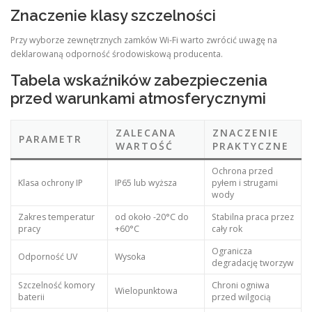
Znaczenie klasy szczelności
Przy wyborze zewnętrznych zamków Wi-Fi warto zwrócić uwagę na
deklarowaną odporność środowiskową producenta.
Tabela wskaźników zabezpieczenia
przed warunkami atmosferycznymi
ZALECANA
ZNACZENIE
PARAMETR
WARTOŚĆ
PRAKTYCZNE
Ochrona przed
Klasa ochrony IP
IP65 lub wyższa
pyłem i strugami
wody
Zakres temperatur
od około -20°C do
Stabilna praca przez
pracy
+60°C
cały rok
Ogranicza
Odporność UV
Wysoka
degradację tworzyw
Szczelność komory
Chroni ogniwa
Wielopunktowa
baterii
przed wilgocią