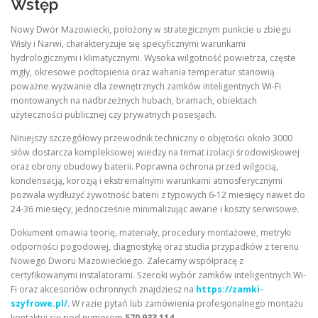
Wstęp
Nowy Dwór Mazowiecki, położony w strategicznym punkcie u zbiegu
Wisły i Narwi, charakteryzuje się specyficznymi warunkami
hydrologicznymi i klimatycznymi. Wysoka wilgotność powietrza, częste
mgły, okresowe podtopienia oraz wahania temperatur stanowią
poważne wyzwanie dla zewnętrznych zamków inteligentnych Wi-Fi
montowanych na nadbrzeżnych hubach, bramach, obiektach
użyteczności publicznej czy prywatnych posesjach.
Niniejszy szczegółowy przewodnik techniczny o objętości około 3000
słów dostarcza kompleksowej wiedzy na temat izolacji środowiskowej
oraz obrony obudowy baterii. Poprawna ochrona przed wilgocią,
kondensacją, korozją i ekstremalnymi warunkami atmosferycznymi
pozwala wydłużyć żywotność baterii z typowych 6-12 miesięcy nawet do
24-36 miesięcy, jednocześnie minimalizując awarie i koszty serwisowe.
Dokument omawia teorię, materiały, procedury montażowe, metryki
odporności pogodowej, diagnostykę oraz studia przypadków z terenu
Nowego Dworu Mazowieckiego. Zalecamy współpracę z
certyfikowanymi instalatorami. Szeroki wybór zamków inteligentnych Wi-
Fi oraz akcesoriów ochronnych znajdziesz na
https://zamki-
szyfrowe.pl/
. W razie pytań lub zamówienia profesjonalnego montażu
kontaktuj się pod numerem
570 933 114
.