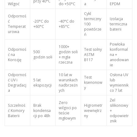
przy 40°C
Wilgoć
do +50°C
a
EPDM
Cykl
Odpornoś
termiczny
Izolacja
ć
-20°C do
-40°C do
100
termiczna
Temperat
+60°C
+85°C
powtórze
baterii
urowa
ń
Powłoka
1000+
Odpornoś
Test solny
konformal
500
godzin soli
ć na
ASTM
na +
godzin soli
+ mgła
Korozję
B117
anodowan
rzeczna
ie
Odpornoś
10 lat w
Osłona UV
Test
ć UV i
5 lat
warunkach
lub
ksenonow
Degradacj
ekspozycji
nadbrzeżn
wymiennik
y
a
ych
co 7 lat
Żel
Zero
Szczelnoś
Brak
Higrometr
silikonowy
wilgoci po
ć Komory
kondensa
wewnętrz
+
teście
Baterii
cji po 48h
ny
odpowietr
mgłowym
znik