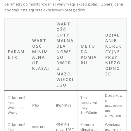
parametry do monitorowania i weryfikacji jakości izolacji. Zbieraj dane
podczas instalacji oraz okresowych przeglądów.
WART
OŚĆ
OPTY
DZIAŁ
WART
MALNA
ANIE
OŚĆ
DLA
METO
KOREK
PARAM
MINIM
NOWE
DA
CYJNE
ETR
ALNA
GO
POMIA
PRZY
(IP
DWOR
RU
NIEZG
KLASA)
U
ODNO
MAZO
ŚCI
WIECKI
EGO
Dodatkow
Odpornoś
Test
e
ć na
zanurzeni
IP65
IP67-IP68
uszczelnie
Wnikanie
owy
nie
Wody
1m/30min
silikonem
Odpornoś
95% RH
Komora
Wymiana
80% RH
ć na
przy -10°C
klimatyczn
uszczelek