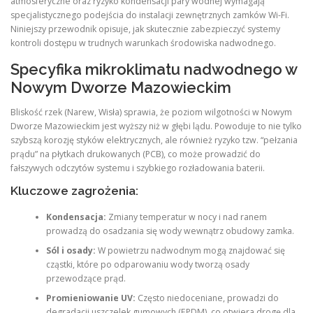
atmosferyczne oraz ryzyko kondensacji pary wodnej wymagają
specjalistycznego podejścia do instalacji zewnętrznych zamków Wi-Fi.
Niniejszy przewodnik opisuje, jak skutecznie zabezpieczyć systemy
kontroli dostępu w trudnych warunkach środowiska nadwodnego.
Specyfika mikroklimatu nadwodnego w
Nowym Dworze Mazowieckim
Bliskość rzek (Narew, Wisła) sprawia, że poziom wilgotności w Nowym
Dworze Mazowieckim jest wyższy niż w głębi lądu. Powoduje to nie tylko
szybszą korozję styków elektrycznych, ale również ryzyko tzw. “pełzania
prądu” na płytkach drukowanych (PCB), co może prowadzić do
fałszywych odczytów systemu i szybkiego rozładowania baterii.
Kluczowe zagrożenia:
Kondensacja:
Zmiany temperatur w nocy i nad ranem
prowadzą do osadzania się wody wewnątrz obudowy zamka.
Sól i osady:
W powietrzu nadwodnym mogą znajdować się
cząstki, które po odparowaniu wody tworzą osady
przewodzące prąd.
Promieniowanie UV:
Często niedoceniane, prowadzi do
degradacji uszczelek gumowych (EPDM), co otwiera drogę dla