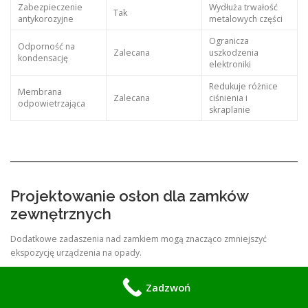
Zabezpieczenie
Wydłuża trwałość
Tak
antykorozyjne
metalowych części
Ogranicza
Odporność na
Zalecana
uszkodzenia
kondensację
elektroniki
Redukuje różnice
Membrana
Zalecana
ciśnienia i
odpowietrzająca
skraplanie
Projektowanie osłon dla zamków
zewnętrznych
Dodatkowe zadaszenia nad zamkiem mogą znacząco zmniejszyć
ekspozycję urządzenia na opady.
Korzyści obejmują:
Zadzwoń
ograniczenie bezpośredniego kontaktu z deszczem,