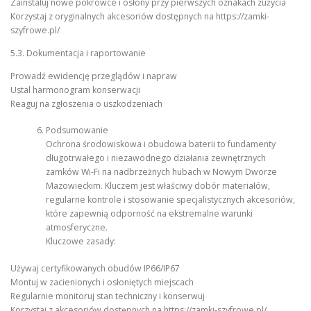
Zainstaluj nowe pokrowce i osłony przy pierwszych oznakach zużycia
Korzystaj z oryginalnych akcesoriów dostępnych na https://zamki-
szyfrowe.pl/
5.3. Dokumentacja i raportowanie
Prowadź ewidencję przeglądów i napraw
Ustal harmonogram konserwacji
Reaguj na zgłoszenia o uszkodzeniach
Podsumowanie
Ochrona środowiskowa i obudowa baterii to fundamenty
długotrwałego i niezawodnego działania zewnętrznych
zamków Wi-Fi na nadbrzeżnych hubach w Nowym Dworze
Mazowieckim. Kluczem jest właściwy dobór materiałów,
regularne kontrole i stosowanie specjalistycznych akcesoriów,
które zapewnią odporność na ekstremalne warunki
atmosferyczne.
Kluczowe zasady:
Używaj certyfikowanych obudów IP66/IP67
Montuj w zacienionych i osłoniętych miejscach
Regularnie monitoruj stan techniczny i konserwuj
Korzystaj z akcesoriów dostępnych na https://zamki-szyfrowe.pl/