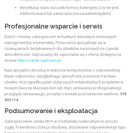
Weryfikację stanu uszczelki komory bateryjnej (czy nie jest
zdeformowana lub zanieczyszczona piaskiem/pyłem).
Profesjonalne wsparcie i serwis
Dobór i montaż zabezpieczeń w trudnych warunkach terenowych
wymaga wiedzy inżynierskiej. Firma nasza specjalizuje się w
rozwiązaniach dedykowanych dla obiektów narażonych na czynniki
atmosferyczne. Zapraszamy do zapoznania się z ofertą dostępną na
stronie
https://zamki-szyfrowe.pl/
.
Nasi specjaliści doradzą w wyborze komponentów o odpowiedniej
klasie odporności, uwzględniając specyficzne położenie Państwa
obiektu. W przypadku pytań dotyczących indywidualnych projektów w
Nowym Dworze Mazowieckim lub chęci umówienia profesjonalnego
przeglądu okresowego, prosimy o kontakt pod numerem telefonu:
570
933 114
.
Podsumowanie i eksploatacja
Zabezpieczenie zamka Wi-Fi w środowisku nadwodnym to proces
ciągły. Prawidłowa izolacja obudowy, stosowanie odpowiedniego typu