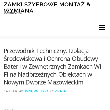
Skip
ZAMKI SZYFROWE MONTAŻ &
to
WYMIANA
content
Zamów 24h/7
Menu
MONTAŻ I WYMIANA ZAMKÓW SZYFROWYCH
Przewodnik Techniczny: Izolacja
Środowiskowa i Ochrona Obudowy
Baterii w Zewnętrznych Zamkach Wi-
BLOG
KONTAKT
Fi na Nadbrzeżnych Obiektach w
Nowym Dworze Mazowieckim
POSTED ON
JUNE 25, 2026
BY
ADMIN