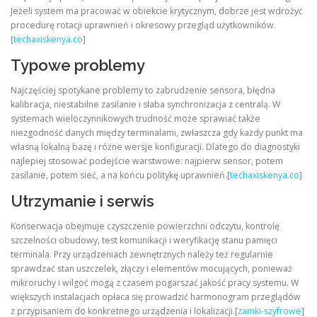
Jeżeli system ma pracować w obiekcie krytycznym, dobrze jest wdrożyć
procedurę rotacji uprawnień i okresowy przegląd użytkowników.
[
techaxiskenya.co
]
Typowe problemy
Najczęściej spotykane problemy to zabrudzenie sensora, błędna
kalibracja, niestabilne zasilanie i słaba synchronizacja z centralą. W
systemach wieloczynnikowych trudność może sprawiać także
niezgodność danych między terminalami, zwłaszcza gdy każdy punkt ma
własną lokalną bazę i różne wersje konfiguracji. Dlatego do diagnostyki
najlepiej stosować podejście warstwowe: najpierw sensor, potem
zasilanie, potem sieć, a na końcu politykę uprawnień.[
techaxiskenya.co
]
Utrzymanie i serwis
Konserwacja obejmuje czyszczenie powierzchni odczytu, kontrolę
szczelności obudowy, test komunikacji i weryfikację stanu pamięci
terminala. Przy urządzeniach zewnętrznych należy też regularnie
sprawdzać stan uszczelek, złączy i elementów mocujących, ponieważ
mikroruchy i wilgoć mogą z czasem pogarszać jakość pracy systemu. W
większych instalacjach opłaca się prowadzić harmonogram przeglądów
z przypisaniem do konkretnego urządzenia i lokalizacji.[
zamki-szyfrowe
]