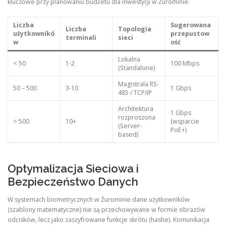
kluczowe przy planowaniu budżetu dla inwestycji w Żurominie.
Liczba
Sugerowana
Liczba
Topologia
użytkownikó
przepustow
terminali
sieci
w
ość
Lokalna
< 50
1-2
100 Mbps
(Standalone)
Magistrala RS-
50 – 500
3-10
1 Gbps
485 / TCP/IP
Architektura
1 Gbps
rozproszona
> 500
10+
(wsparcie
(Server-
PoE+)
based)
Optymalizacja Sieciowa i
Bezpieczeństwo Danych
W systemach biometrycznych w Żurominie dane użytkowników
(szablony matematyczne) nie są przechowywane w formie obrazów
odcisków, lecz jako zaszyfrowane funkcje skrótu (hashe). Komunikacja