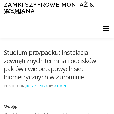
Skip
ZAMKI SZYFROWE MONTAŻ &
to
WYMIANA
content
Zamów 24h/7
Menu
MONTAŻ I WYMIANA ZAMKÓW SZYFROWYCH
Studium przypadku: Instalacja
zewnętrznych terminali odcisków
palców i wieloetapowych sieci
BLOG
KONTAKT
biometrycznych w Żurominie
POSTED ON
JULY 1, 2026
BY
ADMIN
Wstęp