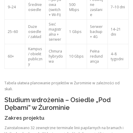
Średnie
owa
500
ne
9–24
7–10 dni
osiedle
(switch
Mbps
zasilani
+ Wi-Fi)
e
Sieć
Duże
Serwer
magistr
14–21
25–60
osiedle
1 Gbps
backup
alna +
dni
/ zakład
+ 4G
serwer
Kampus
Chmura
Pełna
/ obiekt
4–8
60+
hybrydo
10 Gbps
redund
publiczn
tygodni
wa
ancja
y
Tabela ułatwia planowanie projektów w Żurominie w zależności od
skali.
Studium wdrożenia – Osiedle „Pod
Dębami” w Żurominie
Zakres projektu
Zainstalowano 32 zewnętrzne terminale linii papilarnych na bramach i