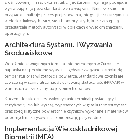
zróżnicowanej infrastrukturze, takich jak Żuromin, wymaga podejścia
wykraczającego poza standardowe rozwiązania. Niniejsze studium
przypadku analizuje proces projektowania, integracji oraz utrzymania
wieloskładnikowych (MFA) sieci biometrycznych, które zastępują
przestarzałe metody autoryzacji w obiektach o wysokim znaczeniu
operacyjnym.
Architektura Systemu i Wyzwania
Środowiskowe
Wdrożenie zewnętrznych terminali biometrycznych w Żurominie
napotyka na specyficzne wyzwania, głównie związane z amplitudą
temperatur oraz wilgotnością powietrza. Standardowe czytniki nie
zawsze są w stanie utrzymać deklarowaną skuteczność (FRR/FAR) w
warunkach polskiej zimy lub jesiennych opadów.
Kluczem do sukcesu jest wykorzystanie terminali posiadających
certyfikację IP65 lub wyższą, wyposażonych w grzałki termostatyczne
oraz specjalistyczne powierzchnie czytników wykonane z materiałów
odpornych na zarysowania i kondensację pary wodnej.
Implementacja Wieloskładnikowej
Biometrii (MFA)