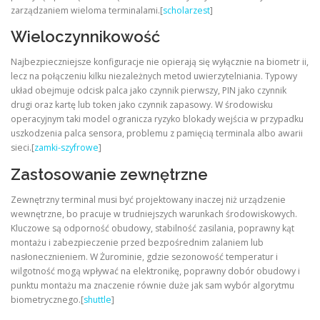
zarządzaniem wieloma terminalami.[
scholarzest
]
Wieloczynnikowość
Najbezpieczniejsze konfiguracje nie opierają się wyłącznie na biometr ii,
lecz na połączeniu kilku niezależnych metod uwierzytelniania. Typowy
układ obejmuje odcisk palca jako czynnik pierwszy, PIN jako czynnik
drugi oraz kartę lub token jako czynnik zapasowy. W środowisku
operacyjnym taki model ogranicza ryzyko blokady wejścia w przypadku
uszkodzenia palca sensora, problemu z pamięcią terminala albo awarii
sieci.[
zamki-szyfrowe
]
Zastosowanie zewnętrzne
Zewnętrzny terminal musi być projektowany inaczej niż urządzenie
wewnętrzne, bo pracuje w trudniejszych warunkach środowiskowych.
Kluczowe są odporność obudowy, stabilność zasilania, poprawny kąt
montażu i zabezpieczenie przed bezpośrednim zalaniem lub
nasłonecznieniem. W Żurominie, gdzie sezonowość temperatur i
wilgotność mogą wpływać na elektronikę, poprawny dobór obudowy i
punktu montażu ma znaczenie równie duże jak sam wybór algorytmu
biometrycznego.[
shuttle
]