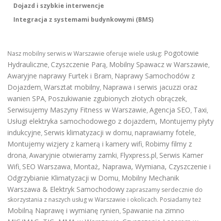
Dojazd i szybkie interwencje
Integracja z systemami budynkowymi (BMS)
Pogotowie
Nasz mobilny serwis w Warszawie oferuje wiele usług:
Hydrauliczne
Czyszczenie Parą
Mobilny Spawacz w Warszawie
,
,
,
Awaryjne naprawy Furtek i Bram
Naprawy Samochodów z
,
Dojazdem
Warsztat mobilny
Naprawa i serwis jacuzzi oraz
,
,
wanien SPA
Poszukiwanie zgubionych złotych obrączek
,
,
Serwisujemy Maszyny Fitness w Warszawie
Agencja SEO
Taxi
,
,
,
Usługi elektryka samochodowego z dojazdem
,
Montujemy płyty
indukcyjne
Serwis klimatyzacji w domu
naprawiamy fotele
,
,
,
Montujemy wizjery z kamerą i kamery wifi
Robimy filmy z
,
drona
Awaryjnie otwieramy zamki
Flyxpress.pl
Serwis Kamer
,
,
,
Wifi
SEO Warszawa
Montaż, Naprawa, Wymiana, Czyszczenie i
,
,
Odgrzybianie Klimatyzacji w Domu
Mobilny Mechanik
,
Warszawa & Elektryk Samochodowy
zapraszamy serdecznie do
skorzystania z naszych usług w Warszawie i okolicach. Posiadamy też
Mobilną Naprawę i wymianę rynien
Spawanie na zimno
,