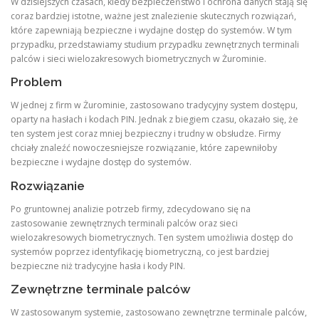
W dzisiejszych czasach, kiedy bezpieczeństwo i ochrona danych stają się
coraz bardziej istotne, ważne jest znalezienie skutecznych rozwiązań,
które zapewniają bezpieczne i wydajne dostęp do systemów. W tym
przypadku, przedstawiamy studium przypadku zewnętrznych terminali
palców i sieci wielozakresowych biometrycznych w Żurominie.
Problem
W jednej z firm w Żurominie, zastosowano tradycyjny system dostępu,
oparty na hasłach i kodach PIN. Jednak z biegiem czasu, okazało się, że
ten system jest coraz mniej bezpieczny i trudny w obsłudze. Firmy
chciały znaleźć nowoczesniejsze rozwiązanie, które zapewniłoby
bezpieczne i wydajne dostęp do systemów.
Rozwiązanie
Po gruntownej analizie potrzeb firmy, zdecydowano się na
zastosowanie zewnętrznych terminali palców oraz sieci
wielozakresowych biometrycznych. Ten system umożliwia dostęp do
systemów poprzez identyfikację biometryczną, co jest bardziej
bezpieczne niż tradycyjne hasła i kody PIN.
Zewnętrzne terminale palców
W zastosowanym systemie, zastosowano zewnętrzne terminale palców,