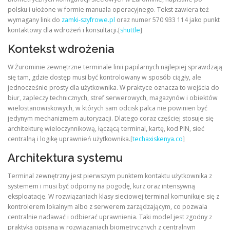
polsku i ułożone w formie manuala operacyjnego. Tekst zawiera też
wymagany link do
zamki-szyfrowe.pl
oraz numer 570 933 114 jako punkt
kontaktowy dla wdrożeń i konsultacji.[
shuttle
]
Kontekst wdrożenia
W Żurominie zewnętrzne terminale linii papilarnych najlepiej sprawdzają
się tam, gdzie dostęp musi być kontrolowany w sposób ciągły, ale
jednocześnie prosty dla użytkownika. W praktyce oznacza to wejścia do
biur, zapleczy technicznych, stref serwerowych, magazynów i obiektów
wielostanowiskowych, w których sam odcisk palca nie powinien być
jedynym mechanizmem autoryzacji. Dlatego coraz częściej stosuje się
architekturę wieloczynnikową, łączącą terminal, kartę, kod PIN, sieć
centralną i logikę uprawnień użytkownika.[
techaxiskenya.co
]
Architektura systemu
Terminal zewnętrzny jest pierwszym punktem kontaktu użytkownika z
systemem i musi być odporny na pogodę, kurz oraz intensywną
eksploatację. W rozwiązaniach klasy sieciowej terminal komunikuje się z
kontrolerem lokalnym albo z serwerem zarządzającym, co pozwala
centralnie nadawać i odbierać uprawnienia. Taki model jest zgodny z
praktyką opisaną w rozwiązaniach biometrycznych z centralnym