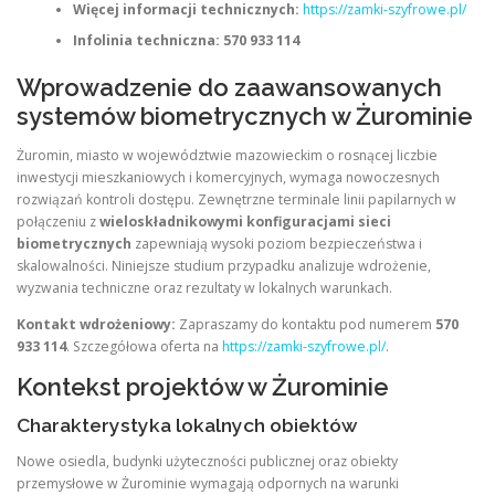
Więcej informacji technicznych:
https://zamki-szyfrowe.pl/
Infolinia techniczna:
570 933 114
Wprowadzenie do zaawansowanych
systemów biometrycznych w Żurominie
Żuromin, miasto w województwie mazowieckim o rosnącej liczbie
inwestycji mieszkaniowych i komercyjnych, wymaga nowoczesnych
rozwiązań kontroli dostępu. Zewnętrzne terminale linii papilarnych w
połączeniu z
wieloskładnikowymi konfiguracjami sieci
biometrycznych
zapewniają wysoki poziom bezpieczeństwa i
skalowalności. Niniejsze studium przypadku analizuje wdrożenie,
wyzwania techniczne oraz rezultaty w lokalnych warunkach.
Kontakt wdrożeniowy:
Zapraszamy do kontaktu pod numerem
570
933 114
. Szczegółowa oferta na
https://zamki-szyfrowe.pl/
.
Kontekst projektów w Żurominie
Charakterystyka lokalnych obiektów
Nowe osiedla, budynki użyteczności publicznej oraz obiekty
przemysłowe w Żurominie wymagają odpornych na warunki