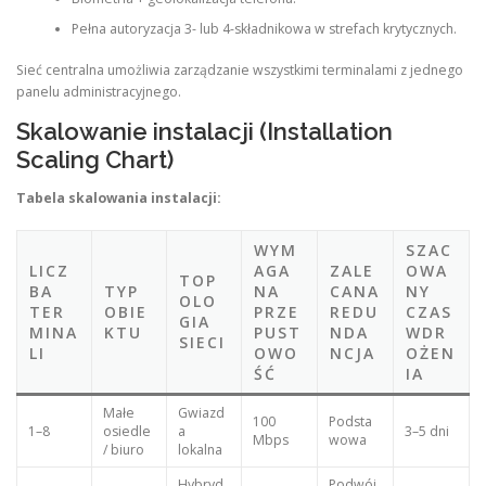
Pełna autoryzacja 3- lub 4-składnikowa w strefach krytycznych.
Sieć centralna umożliwia zarządzanie wszystkimi terminalami z jednego
panelu administracyjnego.
Skalowanie instalacji (Installation
Scaling Chart)
Tabela skalowania instalacji:
WYM
SZAC
LICZ
AGA
ZALE
OWA
TOP
BA
TYP
NA
CANA
NY
OLO
TER
OBIE
PRZE
REDU
CZAS
GIA
MINA
KTU
PUST
NDA
WDR
SIECI
LI
OWO
NCJA
OŻEN
ŚĆ
IA
Małe
Gwiazd
100
Podsta
1–8
osiedle
a
3–5 dni
Mbps
wowa
/ biuro
lokalna
Hybryd
Podwój