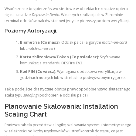
Współczesne bezpieczeństwo sieciowe w obiektach executive opiera
się na zasadzie
Defense in Depth
. W naszych realizacjach w Żurominie
terminal odcisków palców stanowi jedynie pierwszy poziom weryfikacji.
Poziomy Autoryzacji:
Biometria (Co masz)
: Odcisk palca (algorytm
match-on-card
lub
match-on-server
).
Karta zbliżeniowa/Token (Co posiadasz)
: Szyfrowana
komunikacja standardu DESFire EV3.
Kod PIN (Co wiesz)
: Wymagana dodatkowa weryfikacja w
godzinach nocnych lub w strefach o podwyższonym rygorze.
Takie podejście drastycznie obniża prawdopodobieństwo skutecznego
ataku typu
spoofing
(podrobienie odcisku palca).
Planowanie Skalowania: Installation
Scaling Chart
Poniższa tabela przedstawia logikę skalowania systemu biometrycznego
w zależności od liczby użytkowników i stref kontroli dostępu, co jest