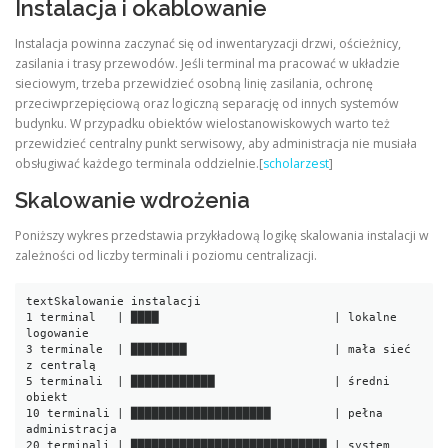
Instalacja i okablowanie
Instalacja powinna zaczynać się od inwentaryzacji drzwi, ościeżnicy,
zasilania i trasy przewodów. Jeśli terminal ma pracować w układzie
sieciowym, trzeba przewidzieć osobną linię zasilania, ochronę
przeciwprzepięciową oraz logiczną separację od innych systemów
budynku. W przypadku obiektów wielostanowiskowych warto też
przewidzieć centralny punkt serwisowy, aby administracja nie musiała
obsługiwać każdego terminala oddzielnie.[
scholarzest
]
Skalowanie wdrożenia
Poniższy wykres przedstawia przykładową logikę skalowania instalacji w
zależności od liczby terminali i poziomu centralizacji.
text
Skalowanie instalacji

1 terminal   | ████                         | lokalne 
logowanie

3 terminale  | ████████                     | mała sieć 
z centralą

5 terminali  | ████████████                 | średni 
obiekt

10 terminali | ████████████████████         | pełna 
administracja

20 terminali | ████████████████████████████ | system 