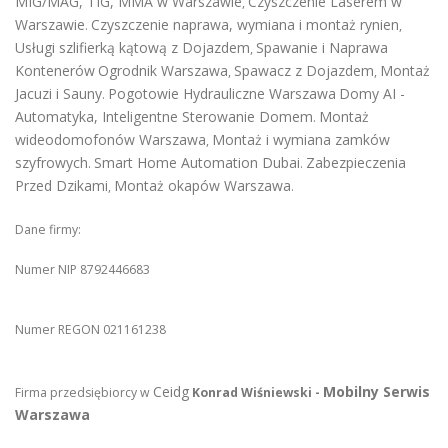
MIG/MAG, TIG, MMA w Warszawie
Czyszczenie Laserem w
,
Warszawie
Czyszczenie naprawa, wymiana i montaż rynien
.
,
Usługi szlifierką kątową z Dojazdem
Spawanie i Naprawa
,
Kontenerów
Ogrodnik Warszawa
Spawacz z Dojazdem
Montaż
,
,
Jacuzi i Sauny
Pogotowie Hydrauliczne Warszawa
Domy AI -
.
Automatyka, Inteligentne Sterowanie Domem
Montaż
.
wideodomofonów Warszawa
Montaż i wymiana zamków
,
szyfrowych
Smart Home Automation Dubai
Zabezpieczenia
.
.
Przed Dzikami
Montaż okapów Warszawa
,
.
Dane firmy:
Numer NIP 8792446683
Numer REGON 021161238
Ceidg
Mobilny Serwis
Firma przedsiębiorcy w
Konrad Wiśniewski -
Warszawa