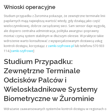
Wnioski operacyjne
Studium przypadku z Żuromina pokazuje, że zewnętrzne terminale linii
papilarnych mają największą wartość wtedy, gdy działają jako część
wieloczynnikowej, dobrze zarządzanej sieci. Sam sensor daje wygodę,
ale dopiero centralna administracja, polityka awaryjna i poprawny
montaż czynią system stabilnym w dłuższym okresie. W praktyce takie
wdrożenie warto konsultować z wyspecjalizowanym dostawcą usług
kontroli dostępu, korzystając z
zamki-szyfrowe.pl
lub telefonu 570 933
114.[
zamki-szyfrowe
]
Studium Przypadku:
Zewnętrzne Terminale
Odcisków Palców i
Wieloskładnikowe Systemy
Biometryczne w Żurominie
Wdrażanie zaawansowanych systemów kontroli dostępu w regionach o