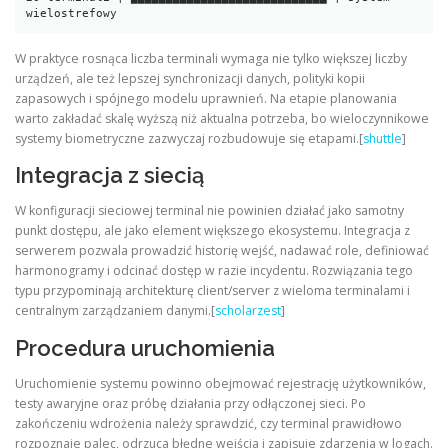
wielostrefowy
W praktyce rosnąca liczba terminali wymaga nie tylko większej liczby
urządzeń, ale też lepszej synchronizacji danych, polityki kopii
zapasowych i spójnego modelu uprawnień. Na etapie planowania
warto zakładać skalę wyższą niż aktualna potrzeba, bo wieloczynnikowe
systemy biometryczne zazwyczaj rozbudowuje się etapami.[
shuttle
]
Integracja z siecią
W konfiguracji sieciowej terminal nie powinien działać jako samotny
punkt dostępu, ale jako element większego ekosystemu. Integracja z
serwerem pozwala prowadzić historię wejść, nadawać role, definiować
harmonogramy i odcinać dostęp w razie incydentu. Rozwiązania tego
typu przypominają architekturę client/server z wieloma terminalami i
centralnym zarządzaniem danymi.[
scholarzest
]
Procedura uruchomienia
Uruchomienie systemu powinno obejmować rejestrację użytkowników,
testy awaryjne oraz próbę działania przy odłączonej sieci. Po
zakończeniu wdrożenia należy sprawdzić, czy terminal prawidłowo
rozpoznaje palec, odrzuca błędne wejścia i zapisuje zdarzenia w logach.