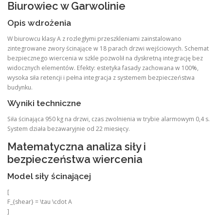
Biurowiec w Garwolinie
Opis wdrożenia
W biurowcu klasy A z rozległymi przeszkleniami zainstalowano
zintegrowane zwory ścinające w 18 parach drzwi wejściowych. Schemat
bezpiecznego wiercenia w szkle pozwolił na dyskretną integrację bez
widocznych elementów. Efekty: estetyka fasady zachowana w 100%,
wysoka siła retencji i pełna integracja z systemem bezpieczeństwa
budynku.
Wyniki techniczne
Siła ścinająca 950 kg na drzwi, czas zwolnienia w trybie alarmowym 0,4 s.
System działa bezawaryjnie od 22 miesięcy.
Matematyczna analiza siły i
bezpieczeństwa wiercenia
Model siły ścinającej
[
F_{shear} = \tau \cdot A
]