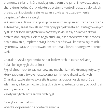
elementy szklane, które nadają wnętrzom elegancji i nowoczesnego
charakteru. Jednakże, projektując systemy kontroli dostępu do takich
przestrzeni, pojawiają się wyzwania związane z zapewnieniem
bezpieczeństwa i estetyki.
W Garwolinie, firma specjalizująca się w rozwiązaniach zabezpieczeń i
automatyki, zrealizowała innowacyjny projekt instalacji zintegrowanych
rygli shear lock, ukrytych wewnątrz wysokiej klasy szklanych drzwi
architektonicznych. Celem tego studium jest przedstawienie procesu
projektowania, implementacji, bezpieczeństwa i konserwacji takich
systemów, wraz z opracowaniem schematu bezpiecznego wiercenia
szkła.
Charakterystyka systemów shear lock w architekturze szklanej
Rola i funkcje rygli shear lock
Rygiel shear lock to zaawansowany mechanizm elektromagnetyczny,
który zapewnia trwałe i estetyczne zamknięcie drzwi szklanych.
Charakteryzuje się wysoką siłą trzymania, odpornością na próbę
włamania, a także możliwością ukrycia w strukturze drzwi, co podnosi
walory estetyczne.
Zalety ukrytych zintegrowanych rygli
Estetyka i minimalizm
Wysoka odporność na próbę włamania