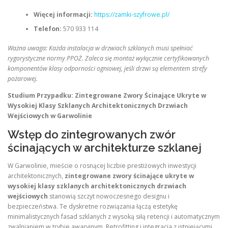
Więcej informacji:
https://zamki-szyfrowe.pl/
Telefon:
570 933 114
Ważna uwaga: Każda instalacja w drzwiach szklanych musi spełniać
rygorystyczne normy PPOŻ. Zaleca się montaż wyłącznie certyfikowanych
komponentów klasy odporności ogniowej, jeśli drzwi są elementem strefy
pożarowej.
Studium Przypadku: Zintegrowane Zwory Ścinające Ukryte w
Wysokiej Klasy Szklanych Architektonicznych Drzwiach
Wejściowych w Garwolinie
Wstęp do zintegrowanych zwór
ścinających w architekturze szklanej
W Garwolinie, mieście o rosnącej liczbie prestiżowych inwestycji
architektonicznych,
zintegrowane zwory ścinające ukryte w
wysokiej klasy szklanych architektonicznych drzwiach
wejściowych
stanowią szczyt nowoczesnego designu i
bezpieczeństwa. Te dyskretne rozwiązania łączą estetykę
minimalistycznych fasad szklanych z wysoką siłą retencji i automatycznym
zwalnianiem w trybie awaryjnym. Retrofitting i integracja z istniejącymi