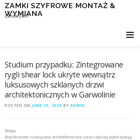
Skip
ZAMKI SZYFROWE MONTAŻ &
to
WYMIANA
content
Zamów 24h/7
Menu
MONTAŻ I WYMIANA ZAMKÓW SZYFROWYCH
Studium przypadku: Zintegrowane
rygli shear lock ukryte wewnątrz
luksusowych szklanych drzwi
BLOG
KONTAKT
architektonicznych w Garwolinie
POSTED ON
JUNE 29, 2026
BY
ADMIN
Wstęp
Współczesne rozwiązania architektoniczne coraz częściej wykorzystują