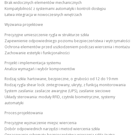
Brak widocznych elementów mechanicznych
Kompatybilność z systemami automatyki i kontroli dostępu
Łatwa integracja w nowoczesnych wnętrzach
Wyzwania projektowe
Precyzyjne umieszczenie rygla w strukturze szkła
Zapewnienie odpowiedniego poziomu bezpieczeństwa i wytrzymałości
Ochrona elementów przed uszkodzeniem podczas wiercenia i montażu
Zachowanie estetyki i funkcjonalności
Projekt i implementacja systemu
Analiza wymagań i wybór komponentów
Rodzaj szkła: hartowane, bezpieczne, o grubości od 12 do 19 mm
Rodzaj rygla shear lock: zintegrowany, ukryty, z funkcją monitorowania
System zasilania: zasilacze awaryjne (UPS), zasilanie sieciowe
Układy sterowania: moduły RFID, czytniki biometryczne, systemy
automatyki
Proces projektowania
Precyzyjne wyznaczenie miejsc wiercenia
Dobór odpowiednich narzędzi i metod wiercenia szkła
Opracowanie schematu bezpieczeństwa wiercenia szkła (patrz