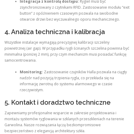
Integracja z kontrolą dostępu:
Rygiel musi być
zsynchronizowany z czytnikami RFID. Zastosowanie modułu “exit
button” z opóźnieniem czasowym pozwala na swobodne
otwarcie drzwi bez wyczuwalnego oporu mechanicznego.
4. Analiza techniczna i kalibracja
Wszystkie instalacje wymagają precyzyjnej kalibracji szczeliny
powietrznej (air gap). W przypadku rygli ścinanych szczelina powinna być
minimalna (poniżej 2 mm), przy czym mechanizm musi posiadać funkcję
samocentrowania.
Monitoring:
Zastosowanie czujników Halla pozwala na ciągły
nadzór nad pozycją trzpienia rygla, co przekłada się na
informację zwrotną do systemu alarmowego w czasie
rzeczywistym.
5. Kontakt i doradztwo techniczne
Zapewniamy profesjonalne wsparcie w zakresie projektowania i
montażu systemów ryglowania w szklanych przeszkleniach na terenie
Garwolina. Nasze rozwiązania łączą bezkompromisowe
bezpieczeństwo z elegancją architektury szkła.