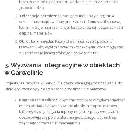
bezpiecznej odległości od krawędzi (minimum 2.5-krotność
grubości szkła).
Tolerancja termiczna:
Pomiędzy metalowym ryglem a
szkłem musi znajdować się przekładka teflonowa/silikonowa,
która niweluje naprężenia wynikające z różnej rozszerzalności
cieplnej materiałów.
Obróbka krawędzi:
Każdy otwór musi zostać poddany
fazowaniu, aby wyeliminować mikropęknięcia, które mogą stać
się zarzewiem katastrofalnego uszkodzenia tafli.
3. Wyzwania integracyjne w obiektach
w Garwolinie
Projekty realizowane w Garwolinie często wymagają dostosowania do
istniejącej zabudowy z ograniczoną przestrzenią montażową.
Kompensacja wibracji:
Systemy sterujące w ryglach ścinanych
muszą posiadać zaawansowane układy mikroprocesorowe,
które wykrywają drgania (np. wynikające z pracy wentylacji) i
dostosowują siłę pola elektromagnetycznego, aby uniknąć
zbędnego “brzęczenia” mechanizmu.