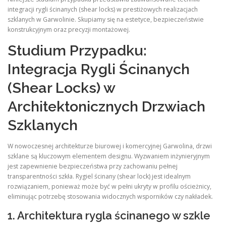
integracji rygli ścinanych (shear locks) w prestiżowych realizacjach
szklanych w Garwolinie. Skupiamy się na estetyce, bezpieczeństwie
konstrukcyjnym oraz precyzji montażowej.
Studium Przypadku:
Integracja Rygli Ścinanych
(Shear Locks) w
Architektonicznych Drzwiach
Szklanych
W nowoczesnej architekturze biurowej i komercyjnej Garwolina, drzwi
szklane są kluczowym elementem designu. Wyzwaniem inżynieryjnym
jest zapewnienie bezpieczeństwa przy zachowaniu pełnej
transparentności szkła. Rygiel ścinany (shear lock) jest idealnym
rozwiązaniem, ponieważ może być w pełni ukryty w profilu ościeżnicy,
eliminując potrzebę stosowania widocznych wsporników czy nakładek.
1. Architektura rygla ścinanego w szkle