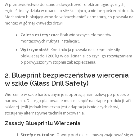
W przeciwieństwie do standardowych zwór elektromagnetycznych,
rygiel ścinany działa w oparciu o siłę ścinającą, a nie bezpośredni docisk.
Mechanizm blokujący wchodzi w “zazębienie” z armaturą, co pozwala na
montaż w górnej krawędzi drzwi.
Zaleta estetyczna:
Brak widocznych elementów
montażowych (“ukryta instalacja”).
Wytrzymałość:
Konstrukcja pozwala na utrzymanie siły
blokującej do 1200 kg w osi ścinania, co czyni go rozwiązaniem
o podwyższonym stopniu zabezpieczenia.
2. Blueprint bezpieczeństwa wiercenia
w szkle (Glass Drill Safety)
Wiercenie w szkle hartowanym jest operacją niemożliwą po procesie
hartowania. Dlatego planowanie musi nastąpić na etapie produkcji tafli
szklanej. Jeśli jednak konieczna jest adaptacja istniejących drzwi,
stosujemy alternatywne techniki mocowania.
Zasady Blueprintu Wiercenia:
Strefy neutralne:
Otwory pod okucia muszą znajdować się w