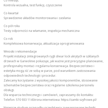
Co miesiąc
Kontrola wizualna, test funkcji, czyszczenie
Co kwartał
Sprawdzenie układów monitorowania i zasilania
Co pół roku
Testy odporności na włamanie, inspekcja mechaniczna
Co rok
Kompleksowa konserwacja, aktualizacja oprogramowania
Wnioski i rekomendacje
Projekt instalacji zintegrowanych rygli shear lock ukrytych w szklanych
drzwiach w Garwolinie pokazuje, jak ważne jest precyzyjne planowanie,
profesjonalny montaż i regularna konserwacja. Bezpieczeństwo i
estetyka mogą iść ze sobą w parze, pod warunkiem zastosowania
odpowiednich technologii i procedur.
Zalecamy korzystanie z wysokiej jakości komponentów, stosowanie
schematów bezpieczeństwa oraz regularne szkolenia personelu
obsługi.
Dla wsparcia technicznego i zamówień, zapraszamy do kontaktu:
Telefon: 570 933 114Strona internetowa: https://zamki-szyfrowe.pl/
Niniejsze studium przypadku przedstawia zaawansowane techniki