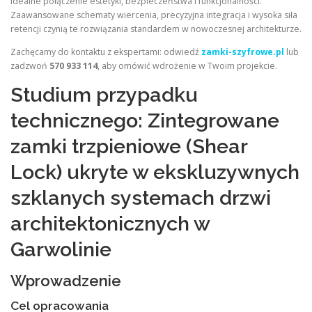
idealne połączenie estetyki, bezpieczeństwa i funkcjonalności.
Zaawansowane schematy wiercenia, precyzyjna integracja i wysoka siła
retencji czynią te rozwiązania standardem w nowoczesnej architekturze.
Zachęcamy do kontaktu z ekspertami: odwiedź
zamki-szyfrowe.pl
lub
zadzwoń
570 933 114
, aby omówić wdrożenie w Twoim projekcie.
Studium przypadku
technicznego: Zintegrowane
zamki trzpieniowe (Shear
Lock) ukryte w ekskluzywnych
szklanych systemach drzwi
architektonicznych w
Garwolinie
Wprowadzenie
Cel opracowania