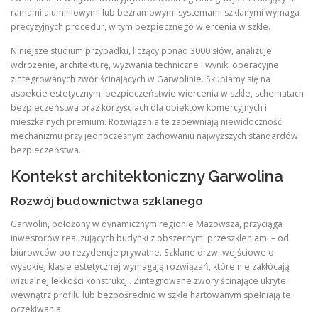
ramami aluminiowymi lub bezramowymi systemami szklanymi wymaga
precyzyjnych procedur, w tym bezpiecznego wiercenia w szkle.
Niniejsze studium przypadku, liczący ponad 3000 słów, analizuje
wdrożenie, architekturę, wyzwania techniczne i wyniki operacyjne
zintegrowanych zwór ścinających w Garwolinie. Skupiamy się na
aspekcie estetycznym, bezpieczeństwie wiercenia w szkle, schematach
bezpieczeństwa oraz korzyściach dla obiektów komercyjnych i
mieszkalnych premium. Rozwiązania te zapewniają niewidoczność
mechanizmu przy jednoczesnym zachowaniu najwyższych standardów
bezpieczeństwa.
Kontekst architektoniczny Garwolina
Rozwój budownictwa szklanego
Garwolin, położony w dynamicznym regionie Mazowsza, przyciąga
inwestorów realizujących budynki z obszernymi przeszkleniami – od
biurowców po rezydencje prywatne. Szklane drzwi wejściowe o
wysokiej klasie estetycznej wymagają rozwiązań, które nie zakłócają
wizualnej lekkości konstrukcji. Zintegrowane zwory ścinające ukryte
wewnątrz profilu lub bezpośrednio w szkle hartowanym spełniają te
oczekiwania.