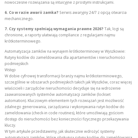
nowoczesne rozwiązania są intuicyjne z prostymi instrukcjami.
6. Co w razie awarii zamka?
Serwis awaryjny 24/7 z opcją otwarcia
mechanicznego.
7. Czy systemy spełniają wymagania prawne 2026?
Tak, logi są
chronione, a raporty ułatwiają compliance z regulacjami najmu
krótkoterminowego.
Automatyzacja zamków na wynajem krótkoterminowy w Wyszkowie:
Rutyny kodów do zameldowania dla apartamentów i nieruchomości
podmiejskich
Wstęp
W dobie cyfrowej transformacji branży najmu krótkoterminowego,
szczególnie w obszarach podmiejskich takich jak Wyszków, coraz więcej
właścicieli i zarządców nieruchomości decyduje się na wdrożenie
zaawansowanych systemów automatyzacji zamków (lockset
automation). Kluczowym elementem tych rozwiązań jest możliwość
zdalnego generowania, zarządzania i wykonywania rutyn kodów do
zameldowania (check-in code routines), które umożliwiają gościom
dostęp do nieruchomości bez konieczności fizycznego przekazywania
kluczy.
W tym artykule przedstawimy, jak skutecznie wdrożyć systemy
automatyzacji zamków, które obsługują rutyny kodów do zameldowania,