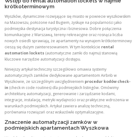
Wstęp do rental automation lockets w najmie
krótkoterminowym
Wyszków, dynamicznie rozwijające się miasto w powiecie wyszkowskim
na Mazowszu, położone nad Bugiem, zyskuje na popularności jako
podmiejska destynacja turystyczna i biznesowa. Dobre połączenia
komunikacyjne z Warszawą, tereny rekreacyjne oraz rosnąca liczba
nowych osiedli sprawiają, że apartamenty na wynajem krótkoterminowy
cieszą się dużym zainteresowaniem. W tym kontekście
rental
automation lockets
(automatyczne zamki do najmu) stanowią
kluczowe narzędzie automatyzacji dostępu.
Niniejszy artykuł techniczny szczegółowo omawia systemy
automatycznych zamków dedykowane apartamentom Airbnb w
Wyszkowie, ze szczególnym uwzględnieniem
procedur kodów check-
in
(check-in code routines) dla podmiejskich listingów. Omówimy
architekturę automatyzacji, generowanie i zarządzanie kodami,
integracje, instalację, metryki wydajności oraz praktyczne wdrożenia w
warunkach podmiejskich. Artykuł zawiera analizę techniczną,
porównania rozwiązań oraz wskazówki optymalizacyjne.
Znaczenie automatyzacji zamków w
podmiejskich apartamentach Wyszkowa