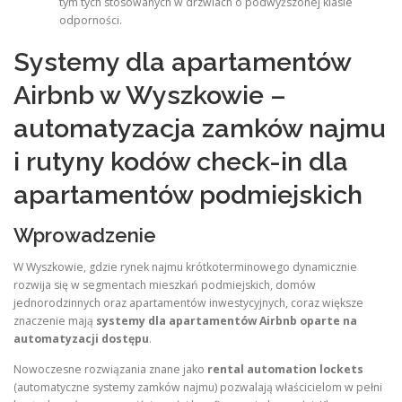
tym tych stosowanych w drzwiach o podwyższonej klasie
odporności.
Systemy dla apartamentów
Airbnb w Wyszkowie –
automatyzacja zamków najmu
i rutyny kodów check-in dla
apartamentów podmiejskich
Wprowadzenie
W Wyszkowie, gdzie rynek najmu krótkoterminowego dynamicznie
rozwija się w segmentach mieszkań podmiejskich, domów
jednorodzinnych oraz apartamentów inwestycyjnych, coraz większe
znaczenie mają
systemy dla apartamentów Airbnb oparte na
automatyzacji dostępu
.
Nowoczesne rozwiązania znane jako
rental automation lockets
(automatyczne systemy zamków najmu) pozwalają właścicielom w pełni