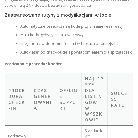
zapewniają 24/7 dostęp bez udziału gospodarza.
Zaawansowane rutyny z modyfikacjami w locie
Automatyczne przedłużenie kodu przy zmianie rezerwacji.
Multi-kody: główny + dla towarzyszy.
Integracja z wideodomofonami w blokach podmiejskich.
Auto-reset po check-oucie z powiadomieniem dla sprzątaczek.
Porównanie procedur kodów
:
NAJLEP
SZE
PROCE
CZAS
OFFLIN
DLA
SUCCE
DURA
GENER
E
LISTIN
SS
CHECK
OWANI
SUPPO
GÓW
RATE
-IN
A
RT
W
WYSZK
OWIE
Standardo
Podstawo
we