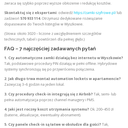
zwraca się szybko poprzez wyższe obłożenie i redukcję kosztów.
Skontaktuj się z ekspertami
: odwiedź
https://zamki-szyfrowe.pl/
lub
zadzwoń
570 933 114
. Otrzymasz dedykowane rozwiązanie
dopasowane do Twoich listingów w Wyszkowie.
(Słowa: około 3020 – liczone z uwzględnieniem szczegółów
technicznych, tabel i powtórzeń dla pełnej głębi.)
FAQ – 7 najczęściej zadawanych pytań
1. Czy automatyczne zamki działają bez internetu w Wyszkowie?
Tak, podstawowe procedury PIN działają w pełni offline. Hybrydowe
systemy synchronizują się po przywróceniu połączenia.
2. Jak długo trwa montaż automation lockets w apartamencie?
Zazwyczaj 3–6 godzin na jeden lokal.
3. Czy procedury check-in integrują się z Airbnb?
Tak, semi- lub
pełna automatyzacja poprzez channel managery i PMS.
4. Jaki jest roczny koszt utrzymania systemu?
Ok. 200–450 zł
(baterie, aktualizacje, ewentualny abonament).
5. Czy panele check-in są łatwe w obsłudze dla gości?
Tak,