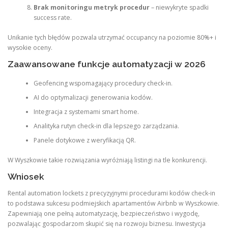
Brak monitoringu metryk procedur
– niewykryte spadki
success rate.
Unikanie tych błędów pozwala utrzymać occupancy na poziomie 80%+ i
wysokie oceny.
Zaawansowane funkcje automatyzacji w 2026
Geofencing wspomagający procedury check-in.
AI do optymalizacji generowania kodów.
Integracja z systemami smart home.
Analityka rutyn check-in dla lepszego zarządzania.
Panele dotykowe z weryfikacją QR.
W Wyszkowie takie rozwiązania wyróżniają listingi na tle konkurencji.
Wniosek
Rental automation lockets z precyzyjnymi procedurami kodów check-in
to podstawa sukcesu podmiejskich apartamentów Airbnb w Wyszkowie.
Zapewniają one pełną automatyzację, bezpieczeństwo i wygodę,
pozwalając gospodarzom skupić się na rozwoju biznesu. Inwestycja