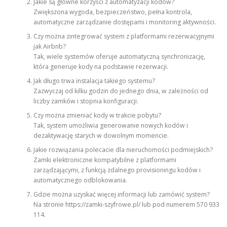
Jakie są główne korzyści z automatyzacji kodów?
Zwiększona wygoda, bezpieczeństwo, pełna kontrola,
automatyczne zarządzanie dostępami i monitoring aktywności.
Czy można zintegrować system z platformami rezerwacyjnymi
jak Airbnb?
Tak, wiele systemów oferuje automatyczną synchronizację,
która generuje kody na podstawie rezerwacji.
Jak długo trwa instalacja takiego systemu?
Zazwyczaj od kilku godzin do jednego dnia, w zależności od
liczby zamków i stopnia konfiguracji.
Czy można zmieniać kody w trakcie pobytu?
Tak, system umożliwia generowanie nowych kodów i
dezaktywację starych w dowolnym momencie.
Jakie rozwiązania polecacie dla nieruchomości podmiejskich?
Zamki elektroniczne kompatybilne z platformami
zarządzającymi, z funkcją zdalnego provisioningu kodów i
automatycznego odblokowania.
Gdzie można uzyskać więcej informacji lub zamówić system?
Na stronie https://zamki-szyfrowe.pl/ lub pod numerem 570 933
114.