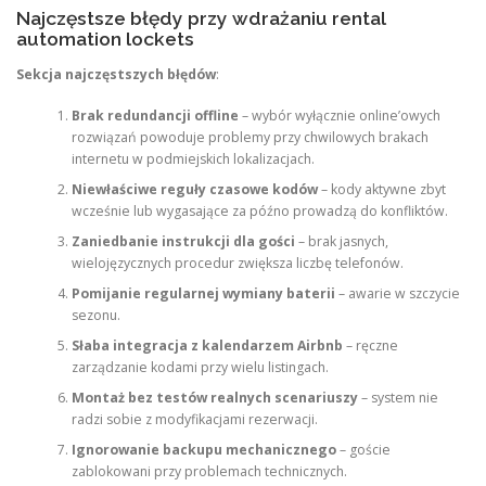
Najczęstsze błędy przy wdrażaniu rental
automation lockets
Sekcja najczęstszych błędów
:
Brak redundancji offline
– wybór wyłącznie online’owych
rozwiązań powoduje problemy przy chwilowych brakach
internetu w podmiejskich lokalizacjach.
Niewłaściwe reguły czasowe kodów
– kody aktywne zbyt
wcześnie lub wygasające za późno prowadzą do konfliktów.
Zaniedbanie instrukcji dla gości
– brak jasnych,
wielojęzycznych procedur zwiększa liczbę telefonów.
Pomijanie regularnej wymiany baterii
– awarie w szczycie
sezonu.
Słaba integracja z kalendarzem Airbnb
– ręczne
zarządzanie kodami przy wielu listingach.
Montaż bez testów realnych scenariuszy
– system nie
radzi sobie z modyfikacjami rezerwacji.
Ignorowanie backupu mechanicznego
– goście
zablokowani przy problemach technicznych.