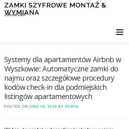
Skip
ZAMKI SZYFROWE MONTAŻ &
to
WYMIANA
content
Zamów 24h/7
Menu
MONTAŻ I WYMIANA ZAMKÓW SZYFROWYCH
Systemy dla apartamentów Airbnb w
Wyszkowie: Automatyczne zamki do
najmu oraz szczegółowe procedury
BLOG
KONTAKT
kodów check-in dla podmiejskich
listingów apartamentowych
POSTED ON
JUNE 24, 2026
BY
ADMIN