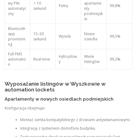
wy PIN
< 10
apartame
Pełny
99,8%
automatyc
sekund
nty
zny
podmiejsk
ie
Bluetooth
app
15–30
Nowe
Wysoki
99,5%
provisioni
sekund
osiedla
ng
Full PMS
Hybrydow
Wiele
automatio
Real-time
99,3%
y
listingów
n
Wyposażanie listingów w Wyszkowie w
automation lockets
Apartamenty w nowych osiedlach podmiejskich
Konfiguracja obejmuje:
Montaż zamka kompatybilnego z drzwiami antywłamaniowymi.
Integrację z systemem domofonu budynku.
Testy procedur check-in przy różnych scenariuszach (last-