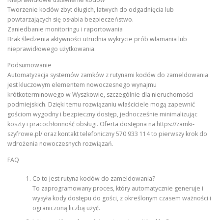
Tworzenie kodów zbyt długich, łatwych do odgadnięcia lub
powtarzających się osłabia bezpieczeństwo.
Zaniedbanie monitoringu i raportowania
Brak śledzenia aktywności utrudnia wykrycie prób włamania lub
nieprawidłowego użytkowania.
Podsumowanie
Automatyzacja systemów zamków z rutynami kodów do zameldowania
jest kluczowym elementem nowoczesnego wynajmu
krótkoterminowego w Wyszkowie, szczególnie dla nieruchomości
podmiejskich. Dzięki temu rozwiązaniu właściciele mogą zapewnić
gościom wygodny i bezpieczny dostęp, jednocześnie minimalizując
koszty i pracochłonność obsługi. Oferta dostępna na https://zamki-
szyfrowe.pl/ oraz kontakt telefoniczny 570 933 114 to pierwszy krok do
wdrożenia nowoczesnych rozwiązań.
FAQ
Co to jest rutyna kodów do zameldowania?
To zaprogramowany proces, który automatycznie generuje i
wysyła kody dostępu do gości, z określonym czasem ważności i
ograniczoną liczbą użyć.