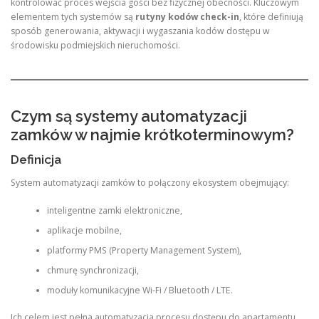
kontrolować proces wejścia gości bez fizycznej obecności. Kluczowym
elementem tych systemów są
rutyny kodów check-in
, które definiują
sposób generowania, aktywacji i wygaszania kodów dostępu w
środowisku podmiejskich nieruchomości.
Czym są systemy automatyzacji
zamków w najmie krótkoterminowym?
Definicja
System automatyzacji zamków to połączony ekosystem obejmujący:
inteligentne zamki elektroniczne,
aplikacje mobilne,
platformy PMS (Property Management System),
chmurę synchronizacji,
moduły komunikacyjne Wi-Fi / Bluetooth / LTE.
Ich celem jest pełna automatyzacja procesu dostępu do apartamentu.