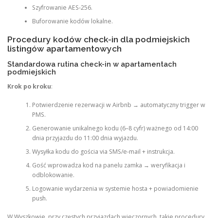
Szyfrowanie AES-256.
Buforowanie kodów lokalne.
Procedury kodów check-in dla podmiejskich
listingów apartamentowych
Standardowa rutina check-in w apartamentach
podmiejskich
Krok po kroku
:
Potwierdzenie rezerwacji w Airbnb → automatyczny trigger w
PMS.
Generowanie unikalnego kodu (6–8 cyfr) ważnego od 14:00
dnia przyjazdu do 11:00 dnia wyjazdu.
Wysyłka kodu do gościa via SMS/e-mail + instrukcja.
Gość wprowadza kod na panelu zamka → weryfikacja i
odblokowanie.
Logowanie wydarzenia w systemie hosta + powiadomienie
push.
W Wyszkowie, przy częstych przyjazdach wieczornych, takie procedury