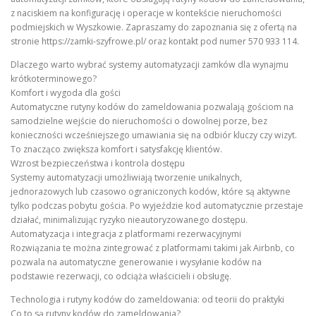
z naciskiem na konfigurację i operacje w kontekście nieruchomości
podmiejskich w Wyszkowie. Zapraszamy do zapoznania się z ofertą na
stronie https://zamki-szyfrowe.pl/ oraz kontakt pod numer 570 933 114.
Dlaczego warto wybrać systemy automatyzacji zamków dla wynajmu
krótkoterminowego?
Komfort i wygoda dla gości
Automatyczne rutyny kodów do zameldowania pozwalają gościom na
samodzielne wejście do nieruchomości o dowolnej porze, bez
konieczności wcześniejszego umawiania się na odbiór kluczy czy wizyt.
To znacząco zwiększa komfort i satysfakcję klientów.
Wzrost bezpieczeństwa i kontrola dostępu
Systemy automatyzacji umożliwiają tworzenie unikalnych,
jednorazowych lub czasowo ograniczonych kodów, które są aktywne
tylko podczas pobytu gościa. Po wyjeździe kod automatycznie przestaje
działać, minimalizując ryzyko nieautoryzowanego dostępu.
Automatyzacja i integracja z platformami rezerwacyjnymi
Rozwiązania te można zintegrować z platformami takimi jak Airbnb, co
pozwala na automatyczne generowanie i wysyłanie kodów na
podstawie rezerwacji, co odciąża właścicieli i obsługę.
Technologia i rutyny kodów do zameldowania: od teorii do praktyki
Co to są rutyny kodów do zameldowania?