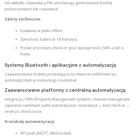
lub wkładki z klawiaturą PIN umożliwiają generowanie kodów
jednorazowych lub czasowych.
Zalety techniczne
:
Działanie w pełni offline.
Żywotność baterii 8–18 miesięcy.
Proste procedury check-in: gość wpisuje kod z SMS-a lub e-
maila.
Systemy Bluetooth i aplikacyjne z automatyzacją
Zaawansowane lockets pozwalające na otwarcie telefonem po
automatycznym provisioningu credentiali.
Zaawansowane platformy z centralną automatyzacją
Integracja z PMS (Property Management System) i channel managerami
zapewnia zamknięte pętle automatyzacji: rezerwacja → kod check-in →
reset po check-oucie.
Protokoły automatyzacji
:
API push (MQTT, WebSocket).