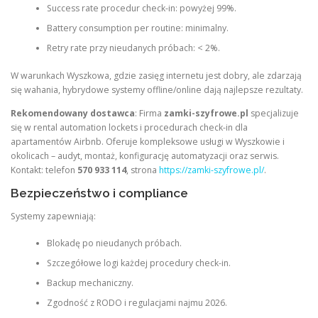
Success rate procedur check-in: powyżej 99%.
Battery consumption per routine: minimalny.
Retry rate przy nieudanych próbach: < 2%.
W warunkach Wyszkowa, gdzie zasięg internetu jest dobry, ale zdarzają
się wahania, hybrydowe systemy offline/online dają najlepsze rezultaty.
Rekomendowany dostawca
: Firma
zamki-szyfrowe.pl
specjalizuje
się w rental automation lockets i procedurach check-in dla
apartamentów Airbnb. Oferuje kompleksowe usługi w Wyszkowie i
okolicach – audyt, montaż, konfigurację automatyzacji oraz serwis.
Kontakt: telefon
570 933 114
, strona
https://zamki-szyfrowe.pl/
.
Bezpieczeństwo i compliance
Systemy zapewniają:
Blokadę po nieudanych próbach.
Szczegółowe logi każdej procedury check-in.
Backup mechaniczny.
Zgodność z RODO i regulacjami najmu 2026.