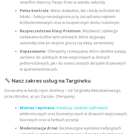
smartfon otworzą Twoje drzwi w ułamku sekundy.
Pełna kontrola:
Wiesz dokładnie, kto i kiedy wchodził do
lokalu – funkcja niezastąpiona przy zarządzaniu najmem
krótkoterminowym oraz w bezpiecznym domu rodzinnym.
Bezpieczeństwo klasy Premium:
Możliwość zdalnego
nadawania kodów tymczasowych, które wygasają
automatycznie po wizycie gościa czy ekipy serwisowej.
Dopasowanie:
Oferujemy rozwiązania, które idealnie pasują
zarówno do solidnych drzwi wejściowych w domach
jednorodzinnych, jak i do nowoczesnych skrzydeł drzwiowych
w apartamentowcach.
Nasz zakres usług na Targówku
Docieramy w każdy rejon dzielnicy – od Targówka Mieszkaniowego,
przez Bródno, aż po Zacisze. Oferujemy:
Montaż i wymiana:
Instalacja zamków szyfrowych
,
elektronicznych oraz biometrycznych w drzwiach wejściowych,
biurowych oraz w furtkach posesji.
Modernizacja drzwi:
Bezinwazyjna wymiana tradycyjnych