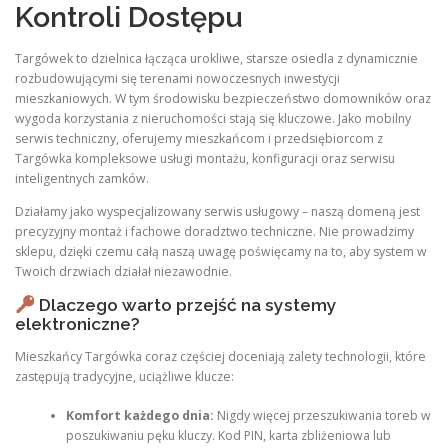
Kontroli Dostępu
Targówek to dzielnica łącząca urokliwe, starsze osiedla z dynamicznie
rozbudowującymi się terenami nowoczesnych inwestycji
mieszkaniowych. W tym środowisku bezpieczeństwo domowników oraz
wygoda korzystania z nieruchomości stają się kluczowe. Jako mobilny
serwis techniczny, oferujemy mieszkańcom i przedsiębiorcom z
Targówka kompleksowe usługi montażu, konfiguracji oraz serwisu
inteligentnych zamków.
Działamy jako wyspecjalizowany serwis usługowy – naszą domeną jest
precyzyjny montaż i fachowe doradztwo techniczne. Nie prowadzimy
sklepu, dzięki czemu całą naszą uwagę poświęcamy na to, aby system w
Twoich drzwiach działał niezawodnie.
Dlaczego warto przejść na systemy
elektroniczne?
Mieszkańcy Targówka coraz częściej doceniają zalety technologii, które
zastępują tradycyjne, uciążliwe klucze:
Komfort każdego dnia:
Nigdy więcej przeszukiwania toreb w
poszukiwaniu pęku kluczy. Kod PIN, karta zbliżeniowa lub