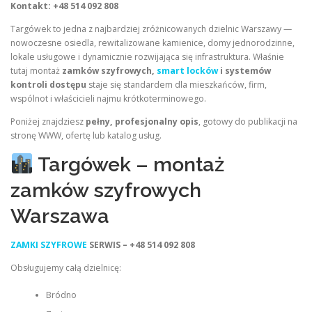
Kontakt: +48 514 092 808
Targówek to jedna z najbardziej zróżnicowanych dzielnic Warszawy —
nowoczesne osiedla, rewitalizowane kamienice, domy jednorodzinne,
lokale usługowe i dynamicznie rozwijająca się infrastruktura. Właśnie
tutaj montaż
zamków szyfrowych,
smart locków
i systemów
kontroli dostępu
staje się standardem dla mieszkańców, firm,
wspólnot i właścicieli najmu krótkoterminowego.
Poniżej znajdziesz
pełny, profesjonalny opis
, gotowy do publikacji na
stronę WWW, ofertę lub katalog usług.
Targówek – montaż
zamków szyfrowych
Warszawa
ZAMKI SZYFROWE
SERWIS – +48 514 092 808
Obsługujemy całą dzielnicę:
Bródno