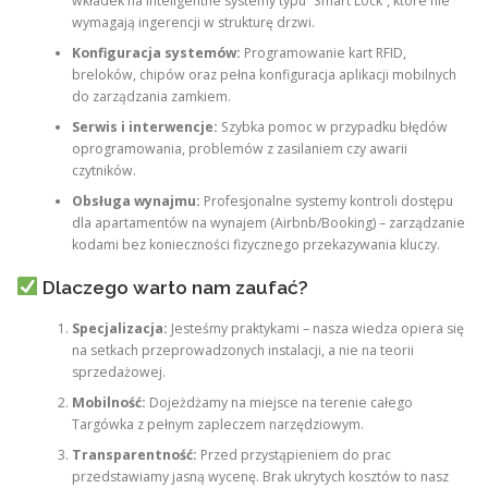
wkładek na inteligentne systemy typu “Smart Lock”, które nie
wymagają ingerencji w strukturę drzwi.
Konfiguracja systemów:
Programowanie kart RFID,
breloków, chipów oraz pełna konfiguracja aplikacji mobilnych
do zarządzania zamkiem.
Serwis i interwencje:
Szybka pomoc w przypadku błędów
oprogramowania, problemów z zasilaniem czy awarii
czytników.
Obsługa wynajmu:
Profesjonalne systemy kontroli dostępu
dla apartamentów na wynajem (Airbnb/Booking) – zarządzanie
kodami bez konieczności fizycznego przekazywania kluczy.
Dlaczego warto nam zaufać?
Specjalizacja:
Jesteśmy praktykami – nasza wiedza opiera się
na setkach przeprowadzonych instalacji, a nie na teorii
sprzedażowej.
Mobilność:
Dojeżdżamy na miejsce na terenie całego
Targówka z pełnym zapleczem narzędziowym.
Transparentność:
Przed przystąpieniem do prac
przedstawiamy jasną wycenę. Brak ukrytych kosztów to nasz