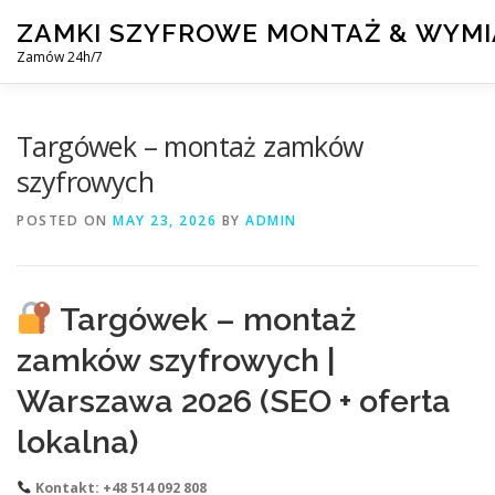
Skip
ZAMKI SZYFROWE MONTAŻ & WYM
to
content
Zamów 24h/7
MONTAŻ I WYMIANA ZAMKÓW SZYFROWYCH
BLOG
Targówek – montaż zamków
szyfrowych
POSTED ON
MAY 23, 2026
BY
ADMIN
Targówek – montaż
zamków szyfrowych |
Warszawa 2026 (SEO + oferta
lokalna)
Kontakt: +48 514 092 808