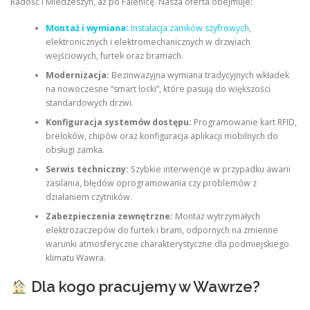
Radość i Miedzeszyn, aż po Falenicę. Nasza oferta obejmuje:
Montaż i wymiana:
Instalacja zamków szyfrowych
,
elektronicznych i elektromechanicznych w drzwiach
wejściowych, furtek oraz bramach.
Modernizacja:
Bezinwazyjna wymiana tradycyjnych wkładek
na nowoczesne “smart locki”, które pasują do większości
standardowych drzwi.
Konfiguracja systemów dostępu:
Programowanie kart RFID,
breloków, chipów oraz konfiguracja aplikacji mobilnych do
obsługi zamka.
Serwis techniczny:
Szybkie interwencje w przypadku awarii
zasilania, błędów oprogramowania czy problemów z
działaniem czytników.
Zabezpieczenia zewnętrzne:
Montaż wytrzymałych
elektrozaczepów do furtek i bram, odpornych na zmienne
warunki atmosferyczne charakterystyczne dla podmiejskiego
klimatu Wawra.
Dla kogo pracujemy w Wawrze?