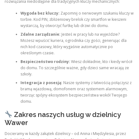
rozwiązania niedostępne dla tradycyjnych kluczy mechanicznych:
Wygoda bez kluczy:
Zapomnij o nerwowym szukaniu kluczy w
torbie. Kod PIN, zbliżeniowy brelok czy smartfon w kieszeni
wystarczą, by otworzyć furtkę lub drzwi do domu.
Zdalne zarządzanie:
Jesteś w pracy lub na wyjeździe?
Możesz wpuścić kuriera, ogrodnika czy gości, generując dla
nich kod czasowy, który wygaśnie automatycznie po
określonym czasie.
Bezpieczeństwo rodziny:
Wiesz dokładnie, kto i kiedy wrócił
do domu. To szczególnie ważne, gdy dzieci same wracają ze
szkoły.
Integracja z posesją:
Nasze systemy z łatwością połączysz z
bramą wjazdową, domofonem oraz systemem alarmowym,
tworząc spójny ekosystem bezpieczeństwa wokół Twojego
domu.
Zakres naszych usług w dzielnicy
Wawer
Docieramy w każdy zakątek dzielnicy – od Anina i Międzylesia, przez