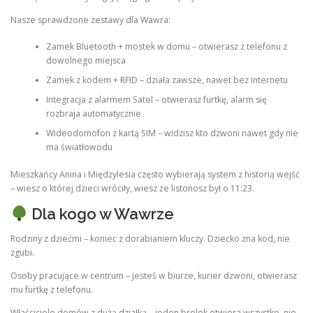
Nasze sprawdzone zestawy dla Wawra:
Zamek Bluetooth + mostek w domu – otwierasz z telefonu z
dowolnego miejsca
Zamek z kodem + RFID – działa zawsze, nawet bez internetu
Integracja z alarmem Satel – otwierasz furtkę, alarm się
rozbraja automatycznie
Wideodomofon z kartą SIM – widzisz kto dzwoni nawet gdy nie
ma światłowodu
Mieszkańcy Anina i Międzylesia często wybierają system z historią wejść
– wiesz o której dzieci wróciły, wiesz że listonosz był o 11:23.
Dla kogo w Wawrze
Rodziny z dziećmi – koniec z dorabianiem kluczy. Dziecko zna kod, nie
zgubi.
Osoby pracujące w centrum – jesteś w biurze, kurier dzwoni, otwierasz
mu furtkę z telefonu.
Właściciele domów z dużą działką – jeden brelok otwiera wszystko, nie