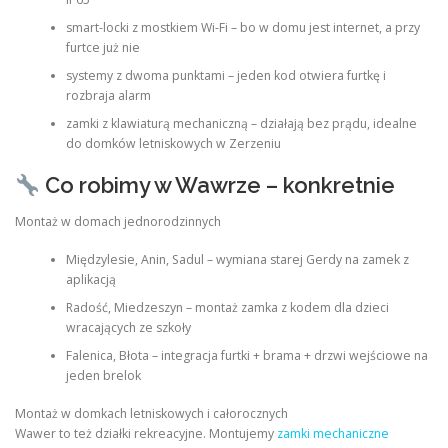
smart-locki z mostkiem Wi-Fi – bo w domu jest internet, a przy
furtce już nie
systemy z dwoma punktami – jeden kod otwiera furtkę i
rozbraja alarm
zamki z klawiaturą mechaniczną – działają bez prądu, idealne
do domków letniskowych w Zerzeniu
Co robimy w Wawrze – konkretnie
Montaż w domach jednorodzinnych
Międzylesie, Anin, Sadul – wymiana starej Gerdy na zamek z
aplikacją
Radość, Miedzeszyn – montaż zamka z kodem dla dzieci
wracających ze szkoły
Falenica, Błota – integracja furtki + brama + drzwi wejściowe na
jeden brelok
Montaż w domkach letniskowych i całorocznych
Wawer to też działki rekreacyjne. Montujemy
zamki mechaniczne