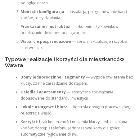
po oględzinach.
Montaż i konfiguracja
— instalacja, programowanie kart i
kodów, testy działania.
Przekazanie i instruktaż
— szkolenie użytkowników,
przekazanie dokumentacji i gwarancji.
Wsparcie posprzedażowe
— serwis, aktualizacje i szybkie
interwencje.
Typowe realizacje i korzyści dla mieszkańców
Wawra
Domy jednorodzinne i segmenty
— wygoda otwierania bez
kluczy, zdalne zarządzanie dostępem.
Osiedla i apartamenty
— estetyczne rozwiązania
dopasowane do standardu inwestycji.
Lokale usługowe i biura
— kontrola dostępu pracowników,
rejestracja wejść.
Korzyści:
brak konieczności noszenia kluczy; szybka zmiana
kodów; dostęp z telefonu; jednorazowe kody dla gości;
automatyczne ryglowanie drzwi.