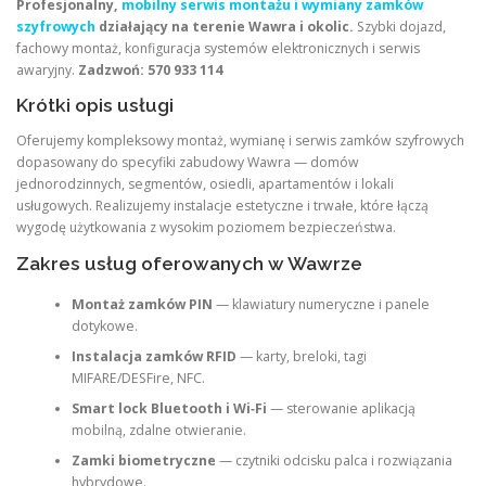
Profesjonalny,
mobilny serwis montażu i wymiany zamków
szyfrowych
działający na terenie Wawra i okolic.
Szybki dojazd,
fachowy montaż, konfiguracja systemów elektronicznych i serwis
awaryjny.
Zadzwoń: 570 933 114
Krótki opis usługi
Oferujemy kompleksowy montaż, wymianę i serwis zamków szyfrowych
dopasowany do specyfiki zabudowy Wawra — domów
jednorodzinnych, segmentów, osiedli, apartamentów i lokali
usługowych. Realizujemy instalacje estetyczne i trwałe, które łączą
wygodę użytkowania z wysokim poziomem bezpieczeństwa.
Zakres usług oferowanych w Wawrze
Montaż zamków PIN
— klawiatury numeryczne i panele
dotykowe.
Instalacja zamków RFID
— karty, breloki, tagi
MIFARE/DESFire, NFC.
Smart lock Bluetooth i Wi‑Fi
— sterowanie aplikacją
mobilną, zdalne otwieranie.
Zamki biometryczne
— czytniki odcisku palca i rozwiązania
hybrydowe.