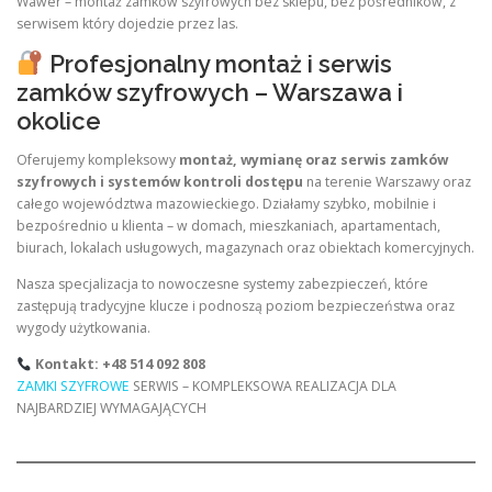
Wawer – montaż zamków szyfrowych bez sklepu, bez pośredników, z
serwisem który dojedzie przez las.
Profesjonalny montaż i serwis
zamków szyfrowych – Warszawa i
okolice
Oferujemy kompleksowy
montaż, wymianę oraz serwis zamków
szyfrowych i systemów kontroli dostępu
na terenie Warszawy oraz
całego województwa mazowieckiego. Działamy szybko, mobilnie i
bezpośrednio u klienta – w domach, mieszkaniach, apartamentach,
biurach, lokalach usługowych, magazynach oraz obiektach komercyjnych.
Nasza specjalizacja to nowoczesne systemy zabezpieczeń, które
zastępują tradycyjne klucze i podnoszą poziom bezpieczeństwa oraz
wygody użytkowania.
Kontakt: +48 514 092 808
ZAMKI SZYFROWE
SERWIS – KOMPLEKSOWA REALIZACJA DLA
NAJBARDZIEJ WYMAGAJĄCYCH