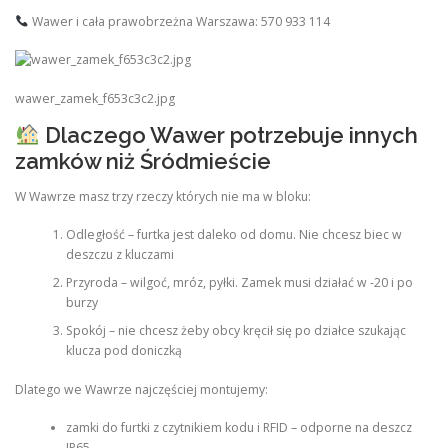
Wawer i cała prawobrzeżna Warszawa: 570 933 114
wawer_zamek_f653c3c2.jpg
Dlaczego Wawer potrzebuje innych
zamków niż Śródmieście
W Wawrze masz trzy rzeczy których nie ma w bloku:
Odległość – furtka jest daleko od domu. Nie chcesz biec w
deszczu z kluczami
Przyroda – wilgoć, mróz, pyłki. Zamek musi działać w -20 i po
burzy
Spokój – nie chcesz żeby obcy kręcił się po działce szukając
klucza pod doniczką
Dlatego we Wawrze najczęściej montujemy:
zamki do furtki z czytnikiem kodu i RFID – odporne na deszcz
IP65