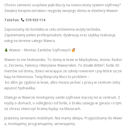
Chcesz zamienić uciążliwe pęki kluczy na nowoczesny system szyfrowy?
Zwiększ bezpieczeństwo i wygodę swojego domu w dzielnicy Wawer.
Telefon:
570 933 114
Zapraszamy do kontaktu w celu umówienia wizyty technika.
Zapewniamy pełen profesjonalizm, dyskrecję oraz szybką realizację
usług na terenie całego Wawra.
Wawer – Montaż Zamków Szyfrowych
Wawer to nie blokowisko. To domy w lesie w Międzylesiu, Aninie, Radoś
ci, Zerzeniu, Falenicy i Marysinie Wawerskim. To działki 800m², furtki 30
metrów od domu, dzieci wracające ze szkoły rowerem i psy które szcze
kają na listonosza. Tutaj klasyczny klucz to problem –
bo albo go zgubisz w lesie, albo musisz jechać z pracy w centrum żeby
wpuścić hydraulika.
Dlatego w Wawrze montujemy zamki szyfrowe inaczej niż w centrum. Z
myślą o domach, o odległości od furtki, o braku zasięgu w garażu i o tym
że chcesz otworzyć bramę będąc na Mazurach.
Jesteśmy serwisem mobilnym. Nie mamy sklepu. Przyjeżdżamy do Wawr
a, montujemy, programujemy, serwisujemy.