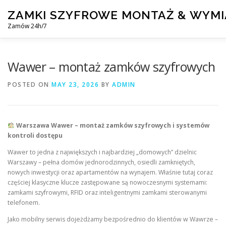
Skip
ZAMKI SZYFROWE MONTAŻ & WYM
to
content
Zamów 24h/7
MONTAŻ I WYMIANA ZAMKÓW SZYFROWYCH
BLOG
Wawer – montaż zamków szyfrowych
POSTED ON
MAY 23, 2026
BY
ADMIN
Warszawa Wawer – montaż zamków szyfrowych i systemów
kontroli dostępu
Wawer to jedna z największych i najbardziej „domowych” dzielnic
Warszawy – pełna domów jednorodzinnych, osiedli zamkniętych,
nowych inwestycji oraz apartamentów na wynajem. Właśnie tutaj coraz
częściej klasyczne klucze zastępowane są nowoczesnymi systemami:
zamkami szyfrowymi, RFID oraz inteligentnymi zamkami sterowanymi
telefonem.
Jako mobilny serwis dojeżdżamy bezpośrednio do klientów w Wawrze –