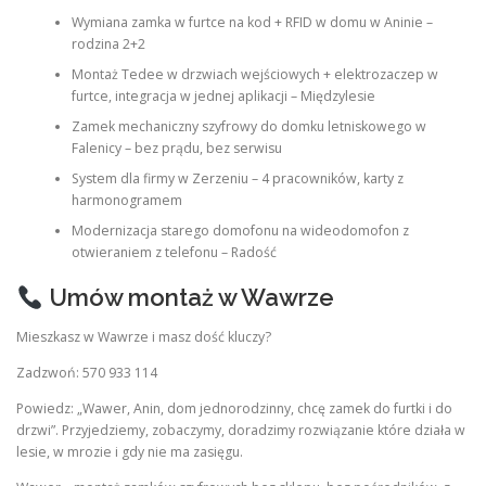
Wymiana zamka w furtce na kod + RFID w domu w Aninie –
rodzina 2+2
Montaż Tedee w drzwiach wejściowych + elektrozaczep w
furtce, integracja w jednej aplikacji – Międzylesie
Zamek mechaniczny szyfrowy do domku letniskowego w
Falenicy – bez prądu, bez serwisu
System dla firmy w Zerzeniu – 4 pracowników, karty z
harmonogramem
Modernizacja starego domofonu na wideodomofon z
otwieraniem z telefonu – Radość
Umów montaż w Wawrze
Mieszkasz w Wawrze i masz dość kluczy?
Zadzwoń: 570 933 114
Powiedz: „Wawer, Anin, dom jednorodzinny, chcę zamek do furtki i do
drzwi”. Przyjedziemy, zobaczymy, doradzimy rozwiązanie które działa w
lesie, w mrozie i gdy nie ma zasięgu.