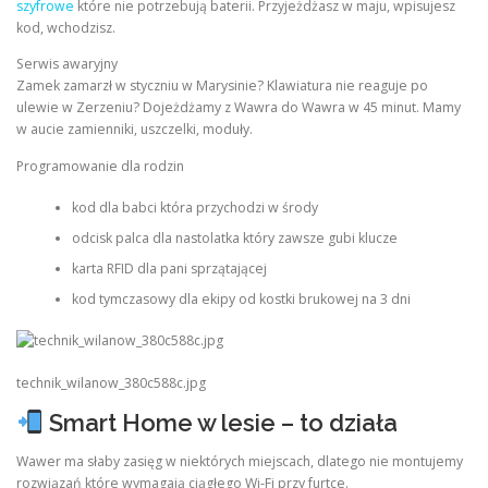
szyfrowe
które nie potrzebują baterii. Przyjeżdżasz w maju, wpisujesz
kod, wchodzisz.
Serwis awaryjny
Zamek zamarzł w styczniu w Marysinie? Klawiatura nie reaguje po
ulewie w Zerzeniu? Dojeżdżamy z Wawra do Wawra w 45 minut. Mamy
w aucie zamienniki, uszczelki, moduły.
Programowanie dla rodzin
kod dla babci która przychodzi w środy
odcisk palca dla nastolatka który zawsze gubi klucze
karta RFID dla pani sprzątającej
kod tymczasowy dla ekipy od kostki brukowej na 3 dni
technik_wilanow_380c588c.jpg
Smart Home w lesie – to działa
Wawer ma słaby zasięg w niektórych miejscach, dlatego nie montujemy
rozwiązań które wymagają ciągłego Wi-Fi przy furtce.