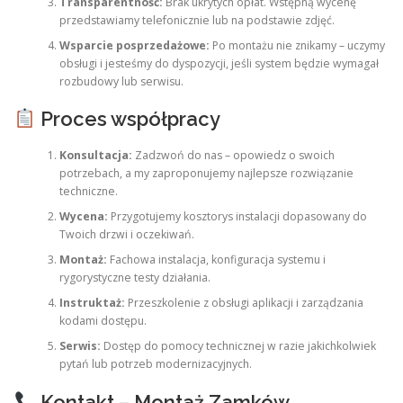
Transparentność:
Brak ukrytych opłat. Wstępną wycenę
przedstawiamy telefonicznie lub na podstawie zdjęć.
Wsparcie posprzedażowe:
Po montażu nie znikamy – uczymy
obsługi i jesteśmy do dyspozycji, jeśli system będzie wymagał
rozbudowy lub serwisu.
Proces współpracy
Konsultacja:
Zadzwoń do nas – opowiedz o swoich
potrzebach, a my zaproponujemy najlepsze rozwiązanie
techniczne.
Wycena:
Przygotujemy kosztorys instalacji dopasowany do
Twoich drzwi i oczekiwań.
Montaż:
Fachowa instalacja, konfiguracja systemu i
rygorystyczne testy działania.
Instruktaż:
Przeszkolenie z obsługi aplikacji i zarządzania
kodami dostępu.
Serwis:
Dostęp do pomocy technicznej w razie jakichkolwiek
pytań lub potrzeb modernizacyjnych.
Kontakt – Montaż Zamków