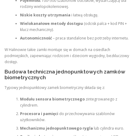
Pojemność
100–300 szablonów odcisków, wystarczającą dla
rodziny wielopokoleniowej.
Niskie koszty utrzymania
i łatwą obsługę.
Wielokanałowe metody dostępu
(odcisk palca + kod PIN +
klucz mechaniczny).
Autonomiczność
– praca standalone bez potrzeby internetu.
W Halinowie takie zamki montuje się w domach na osiedlach
podmiejskich, zapewniając rodzicom i dzieciom wygodny, bezkluczowy
dostęp.
Budowa techniczna jednopunktowych zamków
biometrycznych
Typowy jednopunktowy zamek biometryczny składa się z:
Modułu sensora biometrycznego
zintegrowanego z
cylindrem.
Procesora i pamięci
do przechowywania szablonów
użytkowników.
Mechanizmu jednopunktowego rygla
lub cylindra euro.