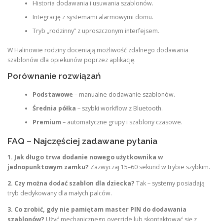
Historia dodawania i usuwania szablonów.
Integrację z systemami alarmowymi domu.
Tryb „rodzinny” z uproszczonym interfejsem.
W Halinowie rodziny doceniają możliwość zdalnego dodawania
szablonów dla opiekunów poprzez aplikację.
Porównanie rozwiązań
Podstawowe
– manualne dodawanie szablonów.
Średnia półka
– szybki workflow z Bluetooth.
Premium
– automatyczne grupy i szablony czasowe.
FAQ – Najczęściej zadawane pytania
1. Jak długo trwa dodanie nowego użytkownika w
jednopunktowym zamku?
Zazwyczaj 15–60 sekund w trybie szybkim.
2. Czy można dodać szablon dla dziecka?
Tak – systemy posiadają
tryb dedykowany dla małych palców.
3. Co zrobić, gdy nie pamiętam master PIN do dodawania
szablonów?
Użyć mechanicznego override lub skontaktować się z