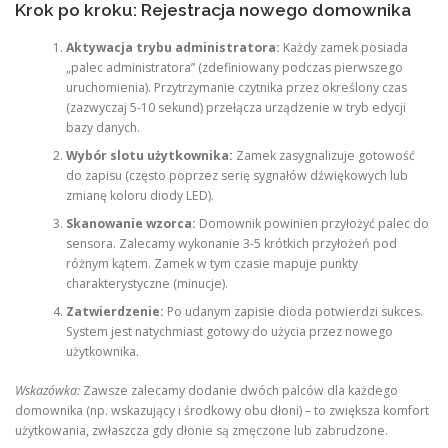
Krok po kroku: Rejestracja nowego domownika
Aktywacja trybu administratora:
Każdy zamek posiada
„palec administratora” (zdefiniowany podczas pierwszego
uruchomienia). Przytrzymanie czytnika przez określony czas
(zazwyczaj 5-10 sekund) przełącza urządzenie w tryb edycji
bazy danych.
Wybór slotu użytkownika:
Zamek zasygnalizuje gotowość
do zapisu (często poprzez serię sygnałów dźwiękowych lub
zmianę koloru diody LED).
Skanowanie wzorca:
Domownik powinien przyłożyć palec do
sensora. Zalecamy wykonanie 3-5 krótkich przyłożeń pod
różnym kątem. Zamek w tym czasie mapuje punkty
charakterystyczne (minucje).
Zatwierdzenie:
Po udanym zapisie dioda potwierdzi sukces.
System jest natychmiast gotowy do użycia przez nowego
użytkownika.
Wskazówka:
Zawsze zalecamy dodanie dwóch palców dla każdego
domownika (np. wskazujący i środkowy obu dłoni) – to zwiększa komfort
użytkowania, zwłaszcza gdy dłonie są zmęczone lub zabrudzone.