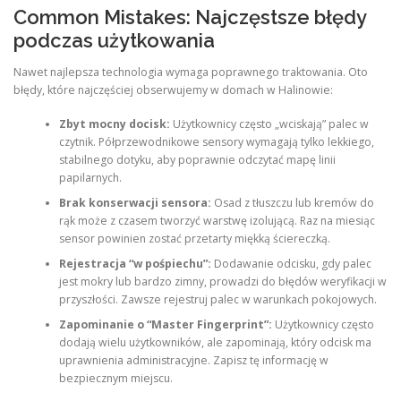
Common Mistakes: Najczęstsze błędy
podczas użytkowania
Nawet najlepsza technologia wymaga poprawnego traktowania. Oto
błędy, które najczęściej obserwujemy w domach w Halinowie:
Zbyt mocny docisk:
Użytkownicy często „wciskają” palec w
czytnik. Półprzewodnikowe sensory wymagają tylko lekkiego,
stabilnego dotyku, aby poprawnie odczytać mapę linii
papilarnych.
Brak konserwacji sensora:
Osad z tłuszczu lub kremów do
rąk może z czasem tworzyć warstwę izolującą. Raz na miesiąc
sensor powinien zostać przetarty miękką ściereczką.
Rejestracja “w pośpiechu”:
Dodawanie odcisku, gdy palec
jest mokry lub bardzo zimny, prowadzi do błędów weryfikacji w
przyszłości. Zawsze rejestruj palec w warunkach pokojowych.
Zapominanie o “Master Fingerprint”:
Użytkownicy często
dodają wielu użytkowników, ale zapominają, który odcisk ma
uprawnienia administracyjne. Zapisz tę informację w
bezpiecznym miejscu.