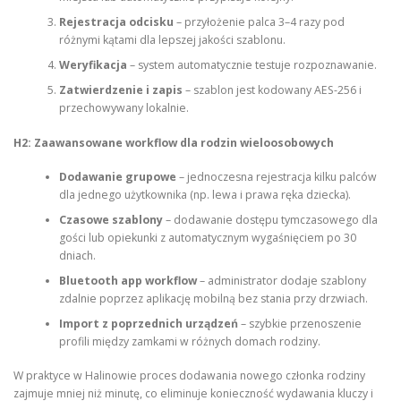
Rejestracja odcisku
– przyłożenie palca 3–4 razy pod
różnymi kątami dla lepszej jakości szablonu.
Weryfikacja
– system automatycznie testuje rozpoznawanie.
Zatwierdzenie i zapis
– szablon jest kodowany AES-256 i
przechowywany lokalnie.
H2: Zaawansowane workflow dla rodzin wieloosobowych
Dodawanie grupowe
– jednoczesna rejestracja kilku palców
dla jednego użytkownika (np. lewa i prawa ręka dziecka).
Czasowe szablony
– dodawanie dostępu tymczasowego dla
gości lub opiekunki z automatycznym wygaśnięciem po 30
dniach.
Bluetooth app workflow
– administrator dodaje szablony
zdalnie poprzez aplikację mobilną bez stania przy drzwiach.
Import z poprzednich urządzeń
– szybkie przenoszenie
profili między zamkami w różnych domach rodziny.
W praktyce w Halinowie proces dodawania nowego członka rodziny
zajmuje mniej niż minutę, co eliminuje konieczność wydawania kluczy i