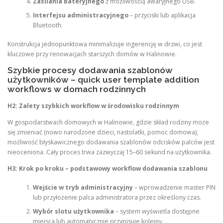
Zasilania bateryjnego
z możliwością awaryjnego USB.
Interfejsu administracyjnego
– przyciski lub aplikacja
Bluetooth.
Konstrukcja jednopunktowa minimalizuje ingerencję w drzwi, co jest
kluczowe przy renowacjach starszych domów w Halinowie.
Szybkie procesy dodawania szablonów
użytkowników – quick user template addition
workflows w domach rodzinnych
H2: Zalety szybkich workflow w środowisku rodzinnym
W gospodarstwach domowych w Halinowie, gdzie skład rodziny może
się zmieniać (nowo narodzone dzieci, nastolatki, pomoc domowa),
możliwość błyskawicznego dodawania szablonów odcisków palców jest
nieoceniona. Cały proces trwa zazwyczaj 15–60 sekund na użytkownika.
H3: Krok po kroku – podstawowy workflow dodawania szablonu
Wejście w tryb administracyjny
– wprowadzenie master PIN
lub przyłożenie palca administratora przez określony czas.
Wybór slotu użytkownika
– system wyświetla dostępne
miejsca lub automatycznie przypisuje kolejny.