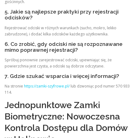
gościnnych.
5. Jakie są najlepsze praktyki przy rejestracji
odcisków?
Rejestrować odciski w różnych warunkach (sucho, mokro, lekko
zabrudzone), i dodać kilka odcisków każdego użytkownika.
6. Co zrobić, gdy odciski nie są rozpoznawane
mimo poprawnej rejestracji?
Spróbuj ponownie zarejestrować odciski, upewniając się, że
powierzchnia jest czysta, a odciski są dobrze odczytane.
7. Gdzie szukać wsparcia i więcej informacji?
Na stronie
https://zamki-szyfrowe.pl/
lub dzwoniąc pod numer 570 933
114.
Jednopunktowe Zamki
Biometryczne: Nowoczesna
Kontrola Dostępu dla Domów