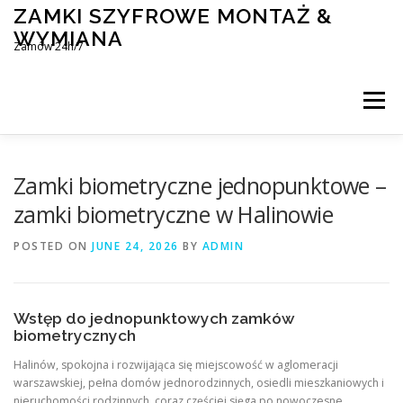
Skip
ZAMKI SZYFROWE MONTAŻ &
to
WYMIANA
content
Zamów 24h/7
Menu
MONTAŻ I WYMIANA ZAMKÓW SZYFROWYCH
Zamki biometryczne jednopunktowe –
zamki biometryczne w Halinowie
BLOG
KONTAKT
POSTED ON
JUNE 24, 2026
BY
ADMIN
Wstęp do jednopunktowych zamków
biometrycznych
Halinów, spokojna i rozwijająca się miejscowość w aglomeracji
warszawskiej, pełna domów jednorodzinnych, osiedli mieszkaniowych i
nieruchomości rodzinnych, coraz częściej sięga po nowoczesne