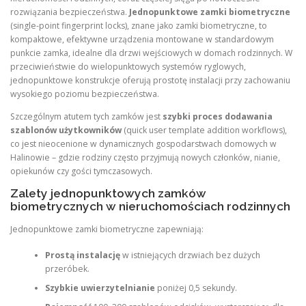
rozwiązania bezpieczeństwa.
Jednopunktowe zamki biometryczne
(single-point fingerprint locks), znane jako zamki biometryczne, to
kompaktowe, efektywne urządzenia montowane w standardowym
punkcie zamka, idealne dla drzwi wejściowych w domach rodzinnych. W
przeciwieństwie do wielopunktowych systemów ryglowych,
jednopunktowe konstrukcje oferują prostotę instalacji przy zachowaniu
wysokiego poziomu bezpieczeństwa.
Szczególnym atutem tych zamków jest
szybki proces dodawania
szablonów użytkowników
(quick user template addition workflows),
co jest nieocenione w dynamicznych gospodarstwach domowych w
Halinowie – gdzie rodziny często przyjmują nowych członków, nianie,
opiekunów czy gości tymczasowych.
Zalety jednopunktowych zamków
biometrycznych w nieruchomościach rodzinnych
Jednopunktowe zamki biometryczne zapewniają:
Prostą instalację
w istniejących drzwiach bez dużych
przeróbek.
Szybkie uwierzytelnianie
poniżej 0,5 sekundy.