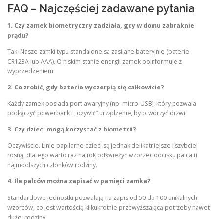
FAQ – Najczęściej zadawane pytania
1. Czy zamek biometryczny zadziała, gdy w domu zabraknie
prądu?
Tak. Nasze zamki typu standalone są zasilane bateryjnie (baterie
CR123A lub AAA). O niskim stanie energii zamek poinformuje z
wyprzedzeniem.
2. Co zrobić, gdy baterie wyczerpią się całkowicie?
Każdy zamek posiada port awaryjny (np. micro-USB), który pozwala
podłączyć powerbank i „ożywić” urządzenie, by otworzyć drzwi.
3. Czy dzieci mogą korzystać z biometrii?
Oczywiście. Linie papilarne dzieci są jednak delikatniejsze i szybciej
rosną, dlatego warto raz na rok odświeżyć wzorzec odcisku palca u
najmłodszych członków rodziny.
4. Ile palców można zapisać w pamięci zamka?
Standardowe jednostki pozwalają na zapis od 50 do 100 unikalnych
wzorców, co jest wartością kilkukrotnie przewyższającą potrzeby nawet
dużej rodziny.