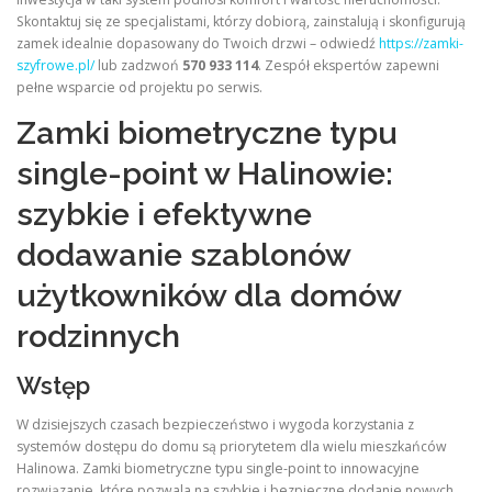
Skontaktuj się ze specjalistami, którzy dobiorą, zainstalują i skonfigurują
zamek idealnie dopasowany do Twoich drzwi – odwiedź
https://zamki-
szyfrowe.pl/
lub zadzwoń
570 933 114
. Zespół ekspertów zapewni
pełne wsparcie od projektu po serwis.
Zamki biometryczne typu
single-point w Halinowie:
szybkie i efektywne
dodawanie szablonów
użytkowników dla domów
rodzinnych
Wstęp
W dzisiejszych czasach bezpieczeństwo i wygoda korzystania z
systemów dostępu do domu są priorytetem dla wielu mieszkańców
Halinowa. Zamki biometryczne typu single-point to innowacyjne
rozwiązanie, które pozwala na szybkie i bezpieczne dodanie nowych