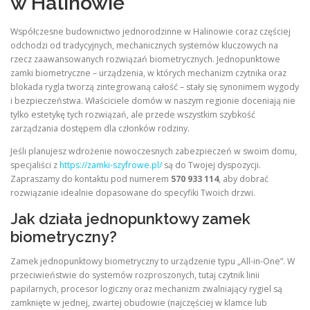
w Halinowie
Współczesne budownictwo jednorodzinne w Halinowie coraz częściej
odchodzi od tradycyjnych, mechanicznych systemów kluczowych na
rzecz zaawansowanych rozwiązań biometrycznych. Jednopunktowe
zamki biometryczne – urządzenia, w których mechanizm czytnika oraz
blokada rygla tworzą zintegrowaną całość – stały się synonimem wygody
i bezpieczeństwa. Właściciele domów w naszym regionie doceniają nie
tylko estetykę tych rozwiązań, ale przede wszystkim szybkość
zarządzania dostępem dla członków rodziny.
Jeśli planujesz wdrożenie nowoczesnych zabezpieczeń w swoim domu,
specjaliści z
https://zamki-szyfrowe.pl/
są do Twojej dyspozycji.
Zapraszamy do kontaktu pod numerem
570 933 114
, aby dobrać
rozwiązanie idealnie dopasowane do specyfiki Twoich drzwi.
Jak działa jednopunktowy zamek
biometryczny?
Zamek jednopunktowy biometryczny to urządzenie typu „All-in-One”. W
przeciwieństwie do systemów rozproszonych, tutaj czytnik linii
papilarnych, procesor logiczny oraz mechanizm zwalniający rygiel są
zamknięte w jednej, zwartej obudowie (najczęściej w klamce lub