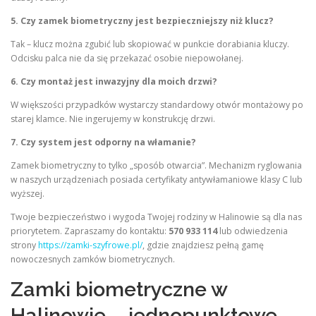
5. Czy zamek biometryczny jest bezpieczniejszy niż klucz?
Tak – klucz można zgubić lub skopiować w punkcie dorabiania kluczy.
Odcisku palca nie da się przekazać osobie niepowołanej.
6. Czy montaż jest inwazyjny dla moich drzwi?
W większości przypadków wystarczy standardowy otwór montażowy po
starej klamce. Nie ingerujemy w konstrukcję drzwi.
7. Czy system jest odporny na włamanie?
Zamek biometryczny to tylko „sposób otwarcia”. Mechanizm ryglowania
w naszych urządzeniach posiada certyfikaty antywłamaniowe klasy C lub
wyższej.
Twoje bezpieczeństwo i wygoda Twojej rodziny w Halinowie są dla nas
priorytetem. Zapraszamy do kontaktu:
570 933 114
lub odwiedzenia
strony
https://zamki-szyfrowe.pl/
, gdzie znajdziesz pełną gamę
nowoczesnych zamków biometrycznych.
Zamki biometryczne w
Halinowie – jednopunktowe