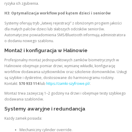
ryzyka ich zgubienia.
H3: Optymalizacja workflow pod kątem dzieci i seniorów
Systemy oferują tryb „łatwej rejestracji” z obniżonym progiem jakości
dla małych palców dzieci lub słabszych odcisków seniorów.
Automatyczne powiadomienia SMS/Bluetooth informują administratora
o dodaniu nowego szablonu.
Montaż i konfiguracja w Halinowie
Profesjonalny montaż jednopunktowych zamków biometrycznych w
Halinowie obejmuje pomiar drzwi, wymianę wkładki, konfigurację
workflow dodawania użytkowników oraz szkolenie domowników. Usługi
są szybkie i dyskretne, dostosowane do harmonogramu rodziny.
Kontakt:
570 933 114
lub
https://zamki-szyfrowe.pl/
.
Montaż trwa zazwyczaj 1–2 godziny na drzwi i obejmuje testy szybkiego
dodawania szablonów.
Systemy awaryjne i redundancja
Każdy zamek posiada:
Mechaniczny cylinder override.