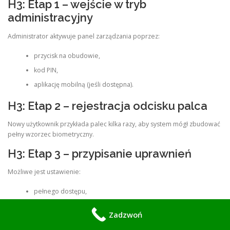
H3: Etap 1 – wejście w tryb
administracyjny
Administrator aktywuje panel zarządzania poprzez:
przycisk na obudowie,
kod PIN,
aplikację mobilną (jeśli dostępna).
H3: Etap 2 – rejestracja odcisku palca
Nowy użytkownik przykłada palec kilka razy, aby system mógł zbudować
pełny wzorzec biometryczny.
H3: Etap 3 – przypisanie uprawnień
Możliwe jest ustawienie:
pełnego dostępu,
dostępu czasowego,
Zadzwoń
dostępu ograniczonego,