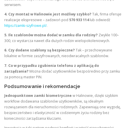
serwisem.
4. Czy montaż w Halinowie jest możliwy szybko?
Tak, firma oferuje
realizacje ekspresowe – zadzwoń pod
570 933 114
lub odwiedź
https://zamki-szyfrowe.pl/
.
5. Ile szablonów można dodać w zamku dla rodziny?
Zwykle 100–
300, co wystarcza nawet dla dużych rodzin wielopokoleniowych.
6. Czy dodane szablony są bezpieczne?
Tak – przechowywane
lokalnie w formie zaszyfrowanych, nieodwracalnych szablonów.
7. Co w przypadku zgubienia telefonu z aplikacją do
zarządzania?
Można dodać użytkowników bezpośrednio przy zamku
za pomocą master PIN.
Podsumowanie i rekomendacje
Jednopunktowe zamki biometryczne
w Halinowie, dzięki szybkim
workflow dodawania szablonów użytkowników, są idealnym
rozwiązaniem dla nieruchomości rodzinnych. Zapewniają one wygodę,
bezpieczeństwo i elastyczność w codziennym życiu rodziny bez
konieczności zarządzania kluczami.
Inwestycja w taki system podnosi komfort i wartość nieruchomości.