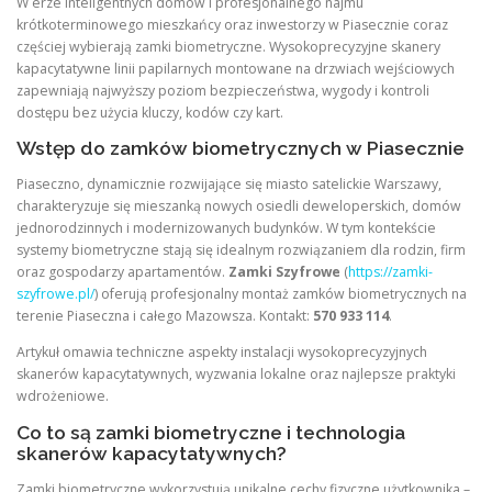
W erze inteligentnych domów i profesjonalnego najmu
krótkoterminowego mieszkańcy oraz inwestorzy w Piasecznie coraz
częściej wybierają zamki biometryczne. Wysokoprecyzyjne skanery
kapacytatywne linii papilarnych montowane na drzwiach wejściowych
zapewniają najwyższy poziom bezpieczeństwa, wygody i kontroli
dostępu bez użycia kluczy, kodów czy kart.
Wstęp do zamków biometrycznych w Piasecznie
Piaseczno, dynamicznie rozwijające się miasto satelickie Warszawy,
charakteryzuje się mieszanką nowych osiedli deweloperskich, domów
jednorodzinnych i modernizowanych budynków. W tym kontekście
systemy biometryczne stają się idealnym rozwiązaniem dla rodzin, firm
oraz gospodarzy apartamentów.
Zamki Szyfrowe
(
https://zamki-
szyfrowe.pl/
) oferują profesjonalny montaż zamków biometrycznych na
terenie Piaseczna i całego Mazowsza. Kontakt:
570 933 114
.
Artykuł omawia techniczne aspekty instalacji wysokoprecyzyjnych
skanerów kapacytatywnych, wyzwania lokalne oraz najlepsze praktyki
wdrożeniowe.
Co to są zamki biometryczne i technologia
skanerów kapacytatywnych?
Zamki biometryczne wykorzystują unikalne cechy fizyczne użytkownika –