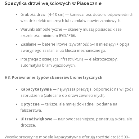
Specyfika drzwi wejściowych w Piasecznie
Grubość drzwi (4–10 cm) — konieczność doboru odpowiednich
wkładek elektronicznych lub zamków nawierzchniowych.
Warunki atmosferyczne — skanery muszą posiadać klasę
szczelności minimum IP65/IP66.
Zasilanie — baterie litowe (żywotność 6–18 miesięcy) + opcja
awaryjnego zasilania lub klucza mechanicznego.
Integracja z istniejącą infrastrukturą — elektrozaczepy,
automatyka bram wjazdowych.
H3: Porównanie typów skanerów biometrycznych
Kapacytatywne
— najwyższa precyzja, odporność na wilgoć i
zabrudzenia (zalecane do drzwi zewnętrznych).
Optyczne
— tańsze, ale mniej dokładne i podatne na
fałszerstwa.
Ultradźwiękowe
— najnowocześniejsze, penetrują skórę, ale
droższe.
Wysokoprecyzyjne modele kapacytatywne oferują rozdzielczość 500–