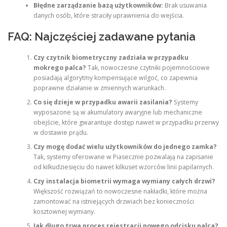
Błędne zarządzanie bazą użytkowników:
Brak usuwania
danych osób, które straciły uprawnienia do wejścia.
FAQ: Najczęściej zadawane pytania
Czy czytnik biometryczny zadziała w przypadku
mokrego palca?
Tak, nowoczesne czytniki pojemnościowe
posiadają algorytmy kompensujące wilgoć, co zapewnia
poprawne działanie w zmiennych warunkach.
Co się dzieje w przypadku awarii zasilania?
Systemy
wyposażone są w akumulatory awaryjne lub mechaniczne
obejście, które gwarantuje dostęp nawet w przypadku przerwy
w dostawie prądu.
Czy mogę dodać wielu użytkowników do jednego zamka?
Tak, systemy oferowane w Piasecznie pozwalają na zapisanie
od kilkudziesięciu do nawet kilkuset wzorców linii papilarnych.
Czy instalacja biometrii wymaga wymiany całych drzwi?
Większość rozwiązań to nowoczesne nakładki, które można
zamontować na istniejących drzwiach bez konieczności
kosztownej wymiany.
Jak długo trwa proces rejestracji nowego odcisku palca?