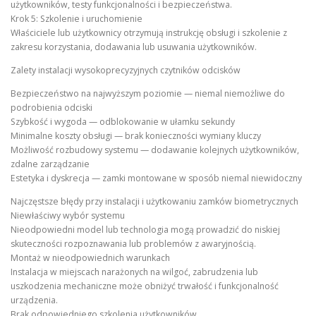
użytkowników, testy funkcjonalności i bezpieczeństwa.
Krok 5: Szkolenie i uruchomienie
Właściciele lub użytkownicy otrzymują instrukcję obsługi i szkolenie z
zakresu korzystania, dodawania lub usuwania użytkowników.
Zalety instalacji wysokoprecyzyjnych czytników odcisków
Bezpieczeństwo na najwyższym poziomie — niemal niemożliwe do
podrobienia odciski
Szybkość i wygoda — odblokowanie w ułamku sekundy
Minimalne koszty obsługi — brak konieczności wymiany kluczy
Możliwość rozbudowy systemu — dodawanie kolejnych użytkowników,
zdalne zarządzanie
Estetyka i dyskrecja — zamki montowane w sposób niemal niewidoczny
Najczęstsze błędy przy instalacji i użytkowaniu zamków biometrycznych
Niewłaściwy wybór systemu
Nieodpowiedni model lub technologia mogą prowadzić do niskiej
skuteczności rozpoznawania lub problemów z awaryjnością.
Montaż w nieodpowiednich warunkach
Instalacja w miejscach narażonych na wilgoć, zabrudzenia lub
uszkodzenia mechaniczne może obniżyć trwałość i funkcjonalność
urządzenia.
Brak odpowiedniego szkolenia użytkowników