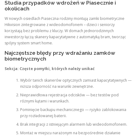
Studia przypadków wdrożeń w Piasecznie i
okolicach
W nowych osiedlach Piaseczna rodziny montują zamki biometryczne
Hikvision zintegrowane z wideodomofonem – dzieci i seniorzy
korzystają bez problemu z kluczy. W domach jednorodzinnych
inwestorzy łączą skanery kapacytatywne z automatyką bram, tworząc
spójny system smart home.
Najczęstsze błędy przy wdrażaniu zamków
biometrycznych
Sekcja: Częste pomyłki, których należy unikać
Wybór tanich skanerów optycznych zamiast kapacytatywnych —
niższa odporność na warunki zewnętrzne.
Nieprawidłowa rejestracja odcisków — bez testów pod
różnymi kątami i warunkach.
Pominięcie backupu mechanicznego — ryzyko zablokowania
przy rozładowanej baterii.
Brak integracji z istniejącym alarmem lub wideodomofonem.
Montaż w miejscu narażonym na bezpośrednie działanie