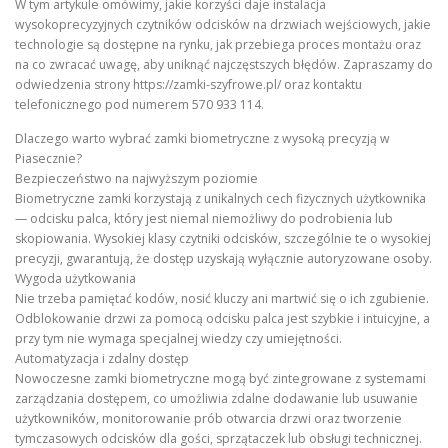
W tym artykule omówimy, jakie korzyści daje instalacja
wysokoprecyzyjnych czytników odcisków na drzwiach wejściowych, jakie
technologie są dostępne na rynku, jak przebiega proces montażu oraz
na co zwracać uwagę, aby uniknąć najczęstszych błędów. Zapraszamy do
odwiedzenia strony https://zamki-szyfrowe.pl/ oraz kontaktu
telefonicznego pod numerem 570 933 114.
Dlaczego warto wybrać zamki biometryczne z wysoką precyzją w
Piasecznie?
Bezpieczeństwo na najwyższym poziomie
Biometryczne zamki korzystają z unikalnych cech fizycznych użytkownika
— odcisku palca, który jest niemal niemożliwy do podrobienia lub
skopiowania. Wysokiej klasy czytniki odcisków, szczególnie te o wysokiej
precyzji, gwarantują, że dostęp uzyskają wyłącznie autoryzowane osoby.
Wygoda użytkowania
Nie trzeba pamiętać kodów, nosić kluczy ani martwić się o ich zgubienie.
Odblokowanie drzwi za pomocą odcisku palca jest szybkie i intuicyjne, a
przy tym nie wymaga specjalnej wiedzy czy umiejętności.
Automatyzacja i zdalny dostęp
Nowoczesne zamki biometryczne mogą być zintegrowane z systemami
zarządzania dostępem, co umożliwia zdalne dodawanie lub usuwanie
użytkowników, monitorowanie prób otwarcia drzwi oraz tworzenie
tymczasowych odcisków dla gości, sprzątaczek lub obsługi technicznej.