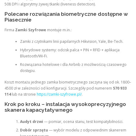
508 DPI i algorytmy żywej tkanki (liveness detection).
Polecane rozwiązania biometryczne dostępne w
Piasecznie
Firma
Zamki Szyfrowe
montuje m.in.:
Zamki z czytnikami linii papilarnych Hikvision, Yale, Be-Tech.
Hybrydowe systemy: odcisk palca + PIN + RFID + aplikacja
Bluetooth/Wi-Fi.
Rozwiązania hotelowe i dla Airbnb z możliwością czasowego
dostępu.
Koszt montażu jednego zamka biometrycznego zaczyna się od ok. 1800–
4500 zł w zależności od konfiguracji. Szczegóły pod numerem
570 933
114
lub na stronie
https://zamki-szyfrowe.pl/
.
Krok po kroku – instalacja wysokoprecyzyjnego
skanera kapacytatywnego
Audyt drzwi
— pomiar, ocena stanu, test kompatybilności.
Dobór sprzętu
— wybór modelu z odpowiednim skanerem