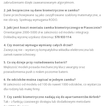
zabrudzeniami dzięki zaawansowanym algorytmom.
2. Jak bezpieczne są dane biometryczne w zamku?
Dane przechowywane są jako zaszyfrowane szablony matematyczne, a
nie obrazy. Spełniają wymagania RODO.
3. Jaki jest koszt montażu zamka biometrycznego w Piasecznie?
Orientacyjnie 2000–5000 zł w zależności od modelu i integracji.
Dokładną wycenę uzyskasz dzwoniąc
570 933 114
.
4. Czy montaż wymaga wymiany całych drzwi?
Zazwyczaj nie – wystarczy kompatybilna wkładka elektroniczna lub
zamek nawierzchniowy.
5. Co się dzieje przy rozładowaniu baterii?
Większość modeli posiada mechaniczny klucz awaryjny oraz
powiadomienia push o niskim poziomie baterii.
6. Ile odcisków można zapisać w jednym zamku?
W zależności od modelu od 100 do nawet 1000 odcisków, co wystarcza
dla rodziny lub małej firmy.
7. Czy zamki biometryczne nadają się do apartamentów Airbnb?
Tak – z funkcją czasowego dostępu lub dodatkowymi metodami