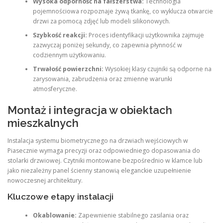
Wysoka odporność na fałszerstwa:
Technologia
pojemnościowa rozpoznaje żywą tkankę, co wyklucza otwarcie
drzwi za pomocą zdjęć lub modeli silikonowych.
Szybkość reakcji:
Proces identyfikacji użytkownika zajmuje
zazwyczaj poniżej sekundy, co zapewnia płynność w
codziennym użytkowaniu.
Trwałość powierzchni:
Wysokiej klasy czujniki są odporne na
zarysowania, zabrudzenia oraz zmienne warunki
atmosferyczne.
Montaż i integracja w obiektach
mieszkalnych
Instalacja systemu biometrycznego na drzwiach wejściowych w
Piasecznie wymaga precyzji oraz odpowiedniego dopasowania do
stolarki drzwiowej. Czytniki montowane bezpośrednio w klamce lub
jako niezależny panel ścienny stanowią eleganckie uzupełnienie
nowoczesnej architektury
.
Kluczowe etapy instalacji
Okablowanie:
Zapewnienie stabilnego zasilania oraz