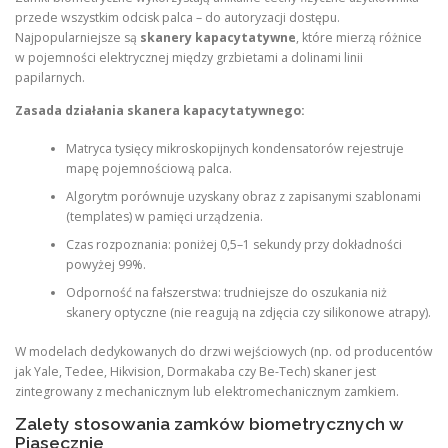
przede wszystkim odcisk palca – do autoryzacji dostępu.
Najpopularniejsze są
skanery kapacytatywne
, które mierzą różnice
w pojemności elektrycznej między grzbietami a dolinami linii
papilarnych.
Zasada działania skanera kapacytatywnego:
Matryca tysięcy mikroskopijnych kondensatorów rejestruje
mapę pojemnościową palca.
Algorytm porównuje uzyskany obraz z zapisanymi szablonami
(templates) w pamięci urządzenia.
Czas rozpoznania: poniżej 0,5–1 sekundy przy dokładności
powyżej 99%.
Odporność na fałszerstwa: trudniejsze do oszukania niż
skanery optyczne (nie reagują na zdjęcia czy silikonowe atrapy).
W modelach dedykowanych do drzwi wejściowych (np. od producentów
jak Yale, Tedee, Hikvision, Dormakaba czy Be-Tech) skaner jest
zintegrowany z mechanicznym lub elektromechanicznym zamkiem.
Zalety stosowania zamków biometrycznych w
Piasecznie