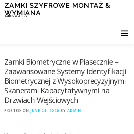
Skip
ZAMKI SZYFROWE MONTAŻ &
to
WYMIANA
content
Zamów 24h/7
Menu
MONTAŻ I WYMIANA ZAMKÓW SZYFROWYCH
Zamki Biometryczne w Piasecznie –
Zaawansowane Systemy Identyfikacji
Biometrycznej z Wysokoprecyzyjnymi
BLOG
KONTAKT
Skanerami Kapacytatywnymi na
Drzwiach Wejściowych
POSTED ON
JUNE 24, 2026
BY
ADMIN