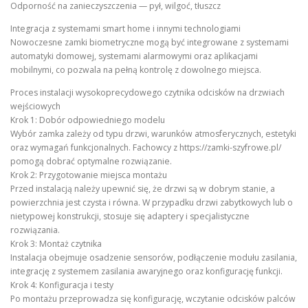
Odporność na zanieczyszczenia — pył, wilgoć, tłuszcz
Integracja z systemami smart home i innymi technologiami
Nowoczesne zamki biometryczne mogą być integrowane z systemami
automatyki domowej, systemami alarmowymi oraz aplikacjami
mobilnymi, co pozwala na pełną kontrolę z dowolnego miejsca.
Proces instalacji wysokoprecydowego czytnika odcisków na drzwiach
wejściowych
Krok 1: Dobór odpowiedniego modelu
Wybór zamka zależy od typu drzwi, warunków atmosferycznych, estetyki
oraz wymagań funkcjonalnych. Fachowcy z https://zamki-szyfrowe.pl/
pomogą dobrać optymalne rozwiązanie.
Krok 2: Przygotowanie miejsca montażu
Przed instalacją należy upewnić się, że drzwi są w dobrym stanie, a
powierzchnia jest czysta i równa. W przypadku drzwi zabytkowych lub o
nietypowej konstrukcji, stosuje się adaptery i specjalistyczne
rozwiązania.
Krok 3: Montaż czytnika
Instalacja obejmuje osadzenie sensorów, podłączenie modułu zasilania,
integrację z systemem zasilania awaryjnego oraz konfigurację funkcji.
Krok 4: Konfiguracja i testy
Po montażu przeprowadza się konfigurację, wczytanie odcisków palców