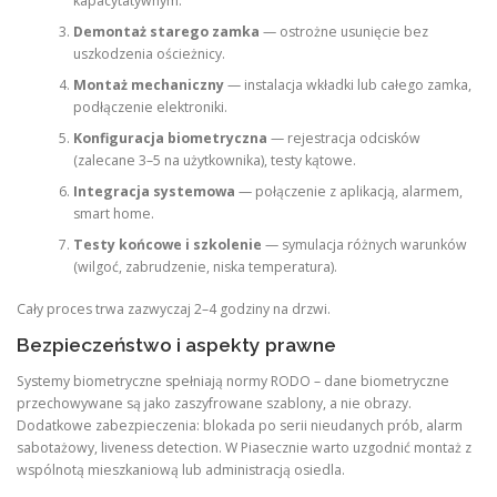
kapacytatywnym.
Demontaż starego zamka
— ostrożne usunięcie bez
uszkodzenia ościeżnicy.
Montaż mechaniczny
— instalacja wkładki lub całego zamka,
podłączenie elektroniki.
Konfiguracja biometryczna
— rejestracja odcisków
(zalecane 3–5 na użytkownika), testy kątowe.
Integracja systemowa
— połączenie z aplikacją, alarmem,
smart home.
Testy końcowe i szkolenie
— symulacja różnych warunków
(wilgoć, zabrudzenie, niska temperatura).
Cały proces trwa zazwyczaj 2–4 godziny na drzwi.
Bezpieczeństwo i aspekty prawne
Systemy biometryczne spełniają normy RODO – dane biometryczne
przechowywane są jako zaszyfrowane szablony, a nie obrazy.
Dodatkowe zabezpieczenia: blokada po serii nieudanych prób, alarm
sabotażowy, liveness detection. W Piasecznie warto uzgodnić montaż z
wspólnotą mieszkaniową lub administracją osiedla.