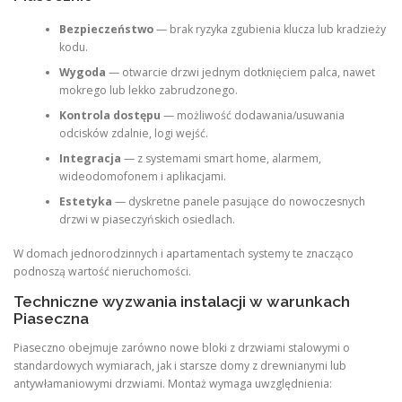
Bezpieczeństwo
— brak ryzyka zgubienia klucza lub kradzieży
kodu.
Wygoda
— otwarcie drzwi jednym dotknięciem palca, nawet
mokrego lub lekko zabrudzonego.
Kontrola dostępu
— możliwość dodawania/usuwania
odcisków zdalnie, logi wejść.
Integracja
— z systemami smart home, alarmem,
wideodomofonem i aplikacjami.
Estetyka
— dyskretne panele pasujące do nowoczesnych
drzwi w piaseczyńskich osiedlach.
W domach jednorodzinnych i apartamentach systemy te znacząco
podnoszą wartość nieruchomości.
Techniczne wyzwania instalacji w warunkach
Piaseczna
Piaseczno obejmuje zarówno nowe bloki z drzwiami stalowymi o
standardowych wymiarach, jak i starsze domy z drewnianymi lub
antywłamaniowymi drzwiami. Montaż wymaga uwzględnienia: