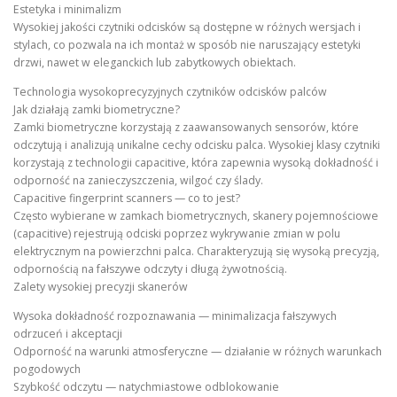
Estetyka i minimalizm
Wysokiej jakości czytniki odcisków są dostępne w różnych wersjach i
stylach, co pozwala na ich montaż w sposób nie naruszający estetyki
drzwi, nawet w eleganckich lub zabytkowych obiektach.
Technologia wysokoprecyzyjnych czytników odcisków palców
Jak działają zamki biometryczne?
Zamki biometryczne korzystają z zaawansowanych sensorów, które
odczytują i analizują unikalne cechy odcisku palca. Wysokiej klasy czytniki
korzystają z technologii capacitive, która zapewnia wysoką dokładność i
odporność na zanieczyszczenia, wilgoć czy ślady.
Capacitive fingerprint scanners — co to jest?
Często wybierane w zamkach biometrycznych, skanery pojemnościowe
(capacitive) rejestrują odciski poprzez wykrywanie zmian w polu
elektrycznym na powierzchni palca. Charakteryzują się wysoką precyzją,
odpornością na fałszywe odczyty i długą żywotnością.
Zalety wysokiej precyzji skanerów
Wysoka dokładność rozpoznawania — minimalizacja fałszywych
odrzuceń i akceptacji
Odporność na warunki atmosferyczne — działanie w różnych warunkach
pogodowych
Szybkość odczytu — natychmiastowe odblokowanie