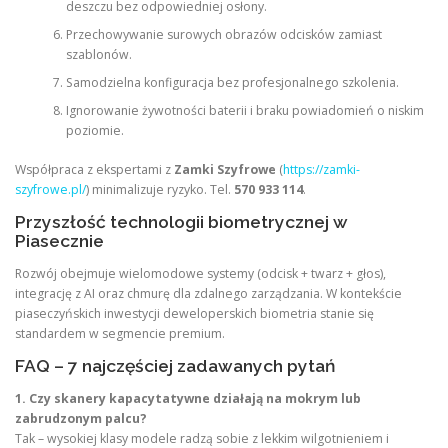
deszczu bez odpowiedniej osłony.
Przechowywanie surowych obrazów odcisków zamiast
szablonów.
Samodzielna konfiguracja bez profesjonalnego szkolenia.
Ignorowanie żywotności baterii i braku powiadomień o niskim
poziomie.
Współpraca z ekspertami z
Zamki Szyfrowe
(
https://zamki-
szyfrowe.pl/
) minimalizuje ryzyko. Tel.
570 933 114
.
Przyszłość technologii biometrycznej w
Piasecznie
Rozwój obejmuje wielomodowe systemy (odcisk + twarz + głos),
integrację z AI oraz chmurę dla zdalnego zarządzania. W kontekście
piaseczyńskich inwestycji deweloperskich biometria stanie się
standardem w segmencie premium.
FAQ – 7 najczęściej zadawanych pytań
1. Czy skanery kapacytatywne działają na mokrym lub
zabrudzonym palcu?
Tak – wysokiej klasy modele radzą sobie z lekkim wilgotnieniem i