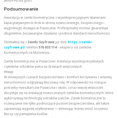
(kod/PIN) dla gości.
Podsumowanie
Inwestycja w zamki biometryczne z wysokoprecyzyjnymi skanerami
kapacytatywnymi to krok w stronę nowoczesnego, bezpiecznego i
wygodnego dostępu w Piasecznie. Profesjonalny montaż gwarantuje
długoletnie, bezawaryjne działanie i podnosi standard nieruchomości.
Skontaktuj się z
Zamki Szyfrowe
już dziś:
https://zamki-
szyfrowe.pl/
, telefon
570 933 114
– eksperci od zamków
biometrycznych na Mazowszu.
Zamki biometryczne w Piasecznie: instalacja wysokoprecydowych
czytników odcisków palca na drzwiach wejściowych
Wstęp
W dzisiejszych czasach bezpieczeństwo i komfort korzystania z własnej
nieruchomości odgrywają kluczową rolę. W odpowiedzi na rosnące
potrzeby mieszkańców Piaseczna i okolic, coraz więcej właścicieli
decyduje się na instalację nowoczesnych zamków biometrycznych, które
wykorzystują technologię odcisków palców. Zamki biometryczne to
rozwiązanie nie tylko podnoszące poziom bezpieczeństwa, ale także
zapewniają wygodę użytkowania — eliminując konieczność noszenia
kluczy czy pamiętania kodów.