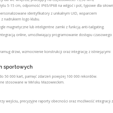
ytu 5-15 cm, odporność IP65/IP68 na wilgoć i pot, typowe dla siłown
 personalizowane identyfikatory z unikalnym UID, wsparciem
 z nadrukiem logo klubu.
ygle magnetyczne lub inteligentne zamki z funkcją anti-tailgating.
b integracją online, umożliwiający programowanie dostępu czasowego
mug drzwi, wzmocnienie konstrukcji oraz integrację z istniejącymi
ch sportowych
 do 50 000 kart, pamięć zdarzeń powyżej 100 000 rekordów.
cyjne stosowane w Mińsku Mazowieckim.
rzy wejściu, precyzyjne raporty obecności oraz możliwość integracji 