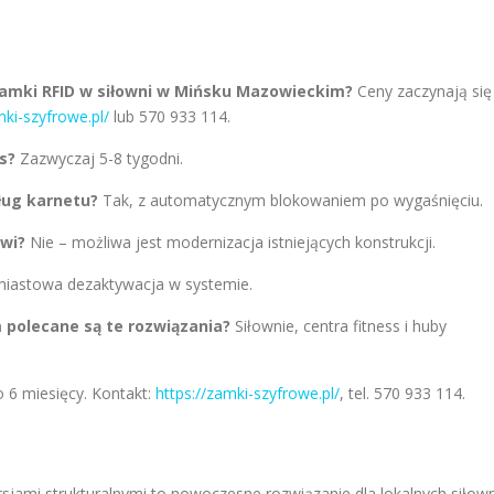
a Zamki RFID w siłowni w Mińsku Mazowieckim?
Ceny zaczynają się
mki-szyfrowe.pl/
lub 570 933 114.
s?
Zazwyczaj 5-8 tygodni.
ług karnetu?
Tak, z automatycznym blokowaniem po wygaśnięciu.
wi?
Nie – możliwa jest modernizacja istniejących konstrukcji.
iastowa dezaktywacja w systemie.
 polecane są te rozwiązania?
Siłownie, centra fitness i huby
 6 miesięcy. Kontakt:
https://zamki-szyfrowe.pl/
, tel. 570 933 114.
jami strukturalnymi to nowoczesne rozwiązanie dla lokalnych siłown