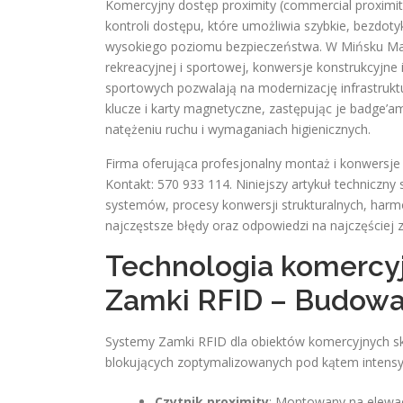
Komercyjny dostęp proximity (commercial proximit
kontroli dostępu, które umożliwia szybkie, bezd
wysokiego poziomu bezpieczeństwa. W Mińsku Ma
rekreacyjnej i sportowej, konwersje konstrukcyjne 
sportowych pozwalają na modernizację infrastruktu
klucze i karty magnetyczne, zastępując je badge’
natężeniu ruchu i wymaganiach higienicznych.
Firma oferująca profesjonalny montaż i konwers
Kontakt: 570 933 114. Niniejszy artykuł technicz
systemów, procesy konwersji strukturalnych, har
najczęstsze błędy oraz odpowiedzi na najczęściej 
Technologia komercy
Zamki RFID – Budowa
Systemy Zamki RFID dla obiektów komercyjnych sk
blokujących zoptymalizowanych pod kątem intens
Czytnik proximity
: Montowany na elewac