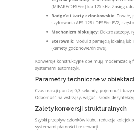
(MIFARE/DESFire) lub 125 kHz. Zasięg odcz
Badge’e i karty członkowskie
: Trwałe,
szyfrowania AES-128 i DESFire EV2, często
Mechanizm blokujący
: Elektrozaczepy, r
Sterownik
: Moduł z pamięcią lokalną lu
(karnety godzinowe/dniowe).
Konwersje konstrukcyjne obejmują modernizację fra
systemami automatyki.
Parametry techniczne w obiekta
Czas reakcji poniżej 0,3 sekundy, pojemność bazy
Odporność na wstrząsy, wilgoć i środki dezynfek
Zalety konwersji strukturalnych
Szybki przepływ członków klubu, redukcja kolejek p
systemami płatności i rezerwacji.