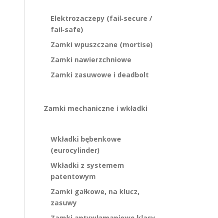
Elektrozaczepy (fail‑secure /
fail‑safe)
Zamki wpuszczane (mortise)
Zamki nawierzchniowe
Zamki zasuwowe i deadbolt
h
Zamki mechaniczne i wkładki
Wkładki bębenkowe
(eurocylinder)
Wkładki z systemem
patentowym
Zamki gałkowe, na klucz,
zasuwy
Zamki antywłamaniowe klasy