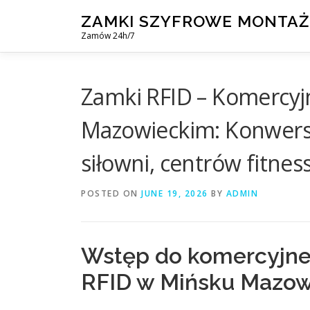
Skip
ZAMKI SZYFROWE MONTAŻ
to
Zamów 24h/7
content
Zamki RFID – Komercyj
Mazowieckim: Konwersj
siłowni, centrów fitne
POSTED ON
JUNE 19, 2026
BY
ADMIN
Wstęp do komercyjne
RFID w Mińsku Mazo