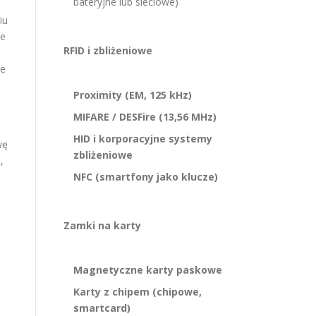
bateryjne lub sieciowe)
iu
ie
RFID i zbliżeniowe
ne
Proximity (EM, 125 kHz)
MIFARE / DESFire (13,56 MHz)
HID i korporacyjne systemy
wę
zbliżeniowe
,
NFC (smartfony jako klucze)
Zamki na karty
Magnetyczne karty paskowe
Karty z chipem (chipowe,
smartcard)