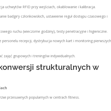
cja uchwytów RFID przy wejściach, okablowanie i kalibracja.
ie badge’y członkowskich, ustawienie reguł dostępu czasowego i
owego ruchu (wieczorne godziny), testy penetracyjne i higieniczne.
 personelu recepcji, dystrybucja nowych kart i monitoring pierwszyc
ać zajęć grupowych i treningów indywidualnych.
konwersji strukturalnych w
iach
rzwi przesuwnych popularnych w centrach fitness.