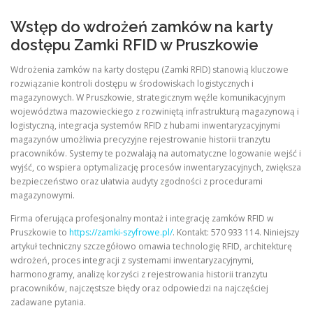
Wstęp do wdrożeń zamków na karty
dostępu Zamki RFID w Pruszkowie
Wdrożenia zamków na karty dostępu (Zamki RFID) stanowią kluczowe
rozwiązanie kontroli dostępu w środowiskach logistycznych i
magazynowych. W Pruszkowie, strategicznym węźle komunikacyjnym
województwa mazowieckiego z rozwiniętą infrastrukturą magazynową i
logistyczną, integracja systemów RFID z hubami inwentaryzacyjnymi
magazynów umożliwia precyzyjne rejestrowanie historii tranzytu
pracowników. Systemy te pozwalają na automatyczne logowanie wejść i
wyjść, co wspiera optymalizację procesów inwentaryzacyjnych, zwiększa
bezpieczeństwo oraz ułatwia audyty zgodności z procedurami
magazynowymi.
Firma oferująca profesjonalny montaż i integrację zamków RFID w
Pruszkowie to
https://zamki-szyfrowe.pl/
. Kontakt: 570 933 114. Niniejszy
artykuł techniczny szczegółowo omawia technologię RFID, architekturę
wdrożeń, proces integracji z systemami inwentaryzacyjnymi,
harmonogramy, analizę korzyści z rejestrowania historii tranzytu
pracowników, najczęstsze błędy oraz odpowiedzi na najczęściej
zadawane pytania.