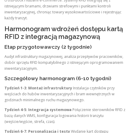
cross-dock i hubami e-commerce. Systemy RFID integrują się z
istniejącymi bramami, drzwiami strefowymi i punktami kontroli
inwentaryzacyjnej, chroniąc towary wysokowartościowe i rejestrując
każdy tranzyt.
Harmonogram wdrożeń dostępu kartą
RFID z integracją magazynową
Etap przygotowawczy (2 tygodnie)
Audyt infrastruktury magazynowej, analiza przepływów pracowników,
dobór sprzętu RFID kompatybilnego z istniejącym oprogramowaniem
inwentaryzacyjnym.
Szczegółowy harmonogram (6-10 tygodni)
Tydzień 1-3: Montaż infrastruktury
Instalacja czytników przy
wejściach do hubów inwentaryzacyjnych i bram wewnętrznych w
godzinach minimalnego ruchu magazynowego.
Tydzień 4-5: Integracja systemowa
Połączenie sterowników RFID z
bazą danych WMS, konfiguracja logowania historii tranzytu
(wejście/wyjście, strefa, czas).
Tydzień 6-7: Personalizacja i testy
Wydanie kart dostępu