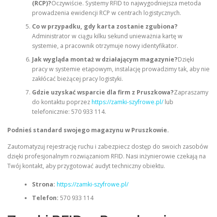
(RCP)?
Oczywiście. Systemy RFID to najwygodniejsza metoda
prowadzenia ewidencji RCP w centrach logistycznych.
Co w przypadku, gdy karta zostanie zgubiona?
Administrator w ciągu kilku sekund unieważnia kartę w
systemie, a pracownik otrzymuje nowy identyfikator.
Jak wygląda montaż w działającym magazynie?
Dzięki
pracy w systemie etapowym, instalację prowadzimy tak, aby nie
zakłócać bieżącej pracy logistyki.
Gdzie uzyskać wsparcie dla firm z Pruszkowa?
Zapraszamy
do kontaktu poprzez
https://zamki-szyfrowe.pl/
lub
telefonicznie: 570 933 114.
Podnieś standard swojego magazynu w Pruszkowie.
Zautomatyzuj rejestrację ruchu i zabezpiecz dostęp do swoich zasobów
dzięki profesjonalnym rozwiązaniom RFID. Nasi inżynierowie czekają na
Twój kontakt, aby przygotować audyt techniczny obiektu.
Strona:
https://zamki-szyfrowe.pl/
Telefon:
570 933 114