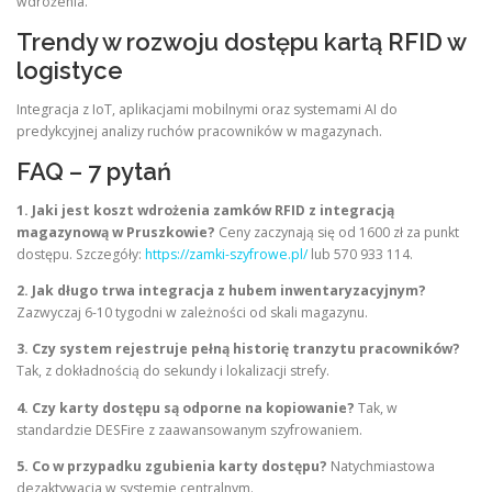
wdrożenia.
Trendy w rozwoju dostępu kartą RFID w
logistyce
Integracja z IoT, aplikacjami mobilnymi oraz systemami AI do
predykcyjnej analizy ruchów pracowników w magazynach.
FAQ – 7 pytań
1. Jaki jest koszt wdrożenia zamków RFID z integracją
magazynową w Pruszkowie?
Ceny zaczynają się od 1600 zł za punkt
dostępu. Szczegóły:
https://zamki-szyfrowe.pl/
lub 570 933 114.
2. Jak długo trwa integracja z hubem inwentaryzacyjnym?
Zazwyczaj 6-10 tygodni w zależności od skali magazynu.
3. Czy system rejestruje pełną historię tranzytu pracowników?
Tak, z dokładnością do sekundy i lokalizacji strefy.
4. Czy karty dostępu są odporne na kopiowanie?
Tak, w
standardzie DESFire z zaawansowanym szyfrowaniem.
5. Co w przypadku zgubienia karty dostępu?
Natychmiastowa
dezaktywacja w systemie centralnym.