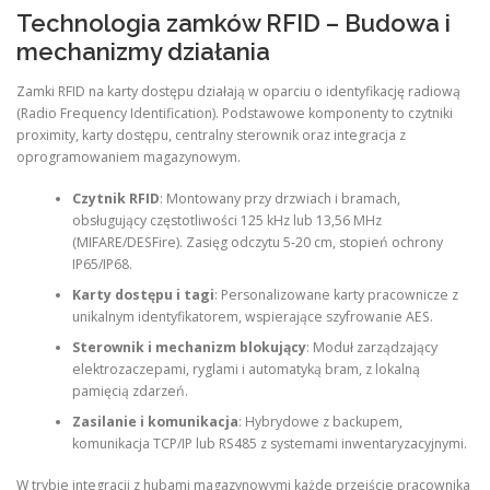
Technologia zamków RFID – Budowa i
mechanizmy działania
Zamki RFID na karty dostępu działają w oparciu o identyfikację radiową
(Radio Frequency Identification). Podstawowe komponenty to czytniki
proximity, karty dostępu, centralny sterownik oraz integracja z
oprogramowaniem magazynowym.
Czytnik RFID
: Montowany przy drzwiach i bramach,
obsługujący częstotliwości 125 kHz lub 13,56 MHz
(MIFARE/DESFire). Zasięg odczytu 5-20 cm, stopień ochrony
IP65/IP68.
Karty dostępu i tagi
: Personalizowane karty pracownicze z
unikalnym identyfikatorem, wspierające szyfrowanie AES.
Sterownik i mechanizm blokujący
: Moduł zarządzający
elektrozaczepami, ryglami i automatyką bram, z lokalną
pamięcią zdarzeń.
Zasilanie i komunikacja
: Hybrydowe z backupem,
komunikacja TCP/IP lub RS485 z systemami inwentaryzacyjnymi.
W trybie integracji z hubami magazynowymi każde przejście pracownika