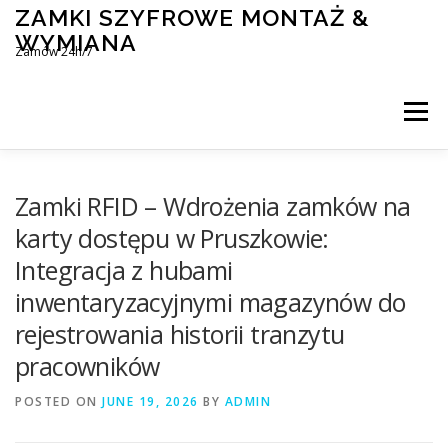
Skip
ZAMKI SZYFROWE MONTAŻ &
to
WYMIANA
content
Zamów 24h/7
Menu
MONTAŻ I WYMIANA ZAMKÓW SZYFROWYCH
Zamki RFID – Wdrożenia zamków na
karty dostępu w Pruszkowie:
Integracja z hubami
BLOG
KONTAKT
inwentaryzacyjnymi magazynów do
rejestrowania historii tranzytu
pracowników
POSTED ON
JUNE 19, 2026
BY
ADMIN