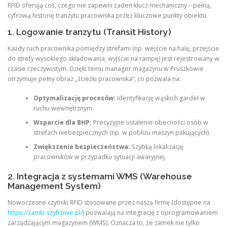
RFID oferują coś, czego nie zapewni żaden klucz mechaniczny – pełną,
cyfrową historię tranzytu pracownika przez kluczowe punkty obiektu.
1. Logowanie tranzytu (Transit History)
Każdy ruch pracownika pomiędzy strefami (np. wejście na halę, przejście
do strefy wysokiego składowania, wyjście na rampę) jest rejestrowany w
czasie rzeczywistym. Dzięki temu manager magazynu w Pruszkowie
otrzymuje pełny obraz „ścieżki pracownika”, co pozwala na:
Optymalizację procesów:
Identyfikację wąskich gardeł w
ruchu wewnętrznym.
Wsparcie dla BHP:
Precyzyjne ustalenie obecności osób w
strefach niebezpiecznych (np. w pobliżu maszyn pakujących).
Zwiększenie bezpieczeństwa:
Szybką lokalizację
pracowników w przypadku sytuacji awaryjnej.
2. Integracja z systemami WMS (Warehouse
Management System)
Nowoczesne czytniki RFID stosowane przez naszą firmę (dostępne na
https://zamki-szyfrowe.pl/
) pozwalają na integrację z oprogramowaniem
zarządzającym magazynem (WMS). Oznacza to, że zamek nie tylko