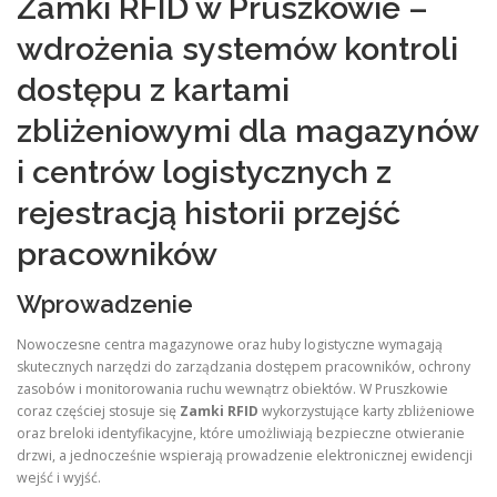
Zamki RFID w Pruszkowie –
wdrożenia systemów kontroli
dostępu z kartami
zbliżeniowymi dla magazynów
i centrów logistycznych z
rejestracją historii przejść
pracowników
Wprowadzenie
Nowoczesne centra magazynowe oraz huby logistyczne wymagają
skutecznych narzędzi do zarządzania dostępem pracowników, ochrony
zasobów i monitorowania ruchu wewnątrz obiektów. W Pruszkowie
coraz częściej stosuje się
Zamki RFID
wykorzystujące karty zbliżeniowe
oraz breloki identyfikacyjne, które umożliwiają bezpieczne otwieranie
drzwi, a jednocześnie wspierają prowadzenie elektronicznej ewidencji
wejść i wyjść.