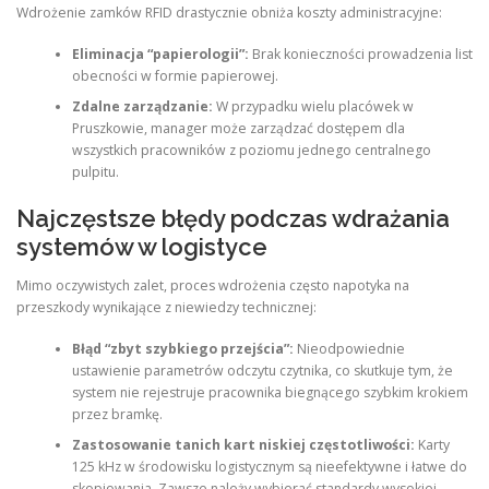
Wdrożenie zamków RFID drastycznie obniża koszty administracyjne:
Eliminacja “papierologii”:
Brak konieczności prowadzenia list
obecności w formie papierowej.
Zdalne zarządzanie:
W przypadku wielu placówek w
Pruszkowie, manager może zarządzać dostępem dla
wszystkich pracowników z poziomu jednego centralnego
pulpitu.
Najczęstsze błędy podczas wdrażania
systemów w logistyce
Mimo oczywistych zalet, proces wdrożenia często napotyka na
przeszkody wynikające z niewiedzy technicznej:
Błąd “zbyt szybkiego przejścia”:
Nieodpowiednie
ustawienie parametrów odczytu czytnika, co skutkuje tym, że
system nie rejestruje pracownika biegnącego szybkim krokiem
przez bramkę.
Zastosowanie tanich kart niskiej częstotliwości:
Karty
125 kHz w środowisku logistycznym są nieefektywne i łatwe do
skopiowania. Zawsze należy wybierać standardy wysokiej