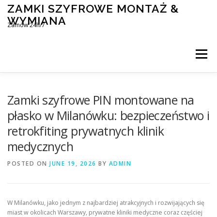
Skip
ZAMKI SZYFROWE MONTAŻ &
to
WYMIANA
content
Zamów 24h/7
Menu
MONTAŻ I WYMIANA ZAMKÓW SZYFROWYCH
Zamki szyfrowe PIN montowane na
płasko w Milanówku: bezpieczeństwo i
retrokfiting prywatnych klinik
BLOG
KONTAKT
medycznych
POSTED ON
JUNE 19, 2026
BY
ADMIN
W Milanówku, jako jednym z najbardziej atrakcyjnych i rozwijających się
miast w okolicach Warszawy, prywatne kliniki medyczne coraz częściej