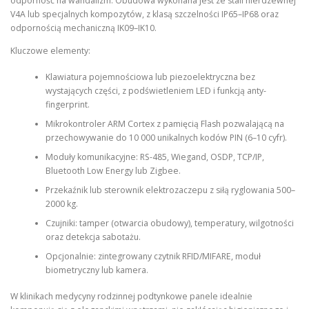
odporność na wandalizm. Obudowa wykonana jest ze stali nierdzewnej
V4A lub specjalnych kompozytów, z klasą szczelności IP65–IP68 oraz
odpornością mechaniczną IK09–IK10.
Kluczowe elementy:
Klawiatura pojemnościowa lub piezoelektryczna bez
wystających części, z podświetleniem LED i funkcją anty-
fingerprint.
Mikrokontroler ARM Cortex z pamięcią Flash pozwalającą na
przechowywanie do 10 000 unikalnych kodów PIN (6–10 cyfr).
Moduły komunikacyjne: RS-485, Wiegand, OSDP, TCP/IP,
Bluetooth Low Energy lub Zigbee.
Przekaźnik lub sterownik elektrozaczepu z siłą ryglowania 500–
2000 kg.
Czujniki: tamper (otwarcia obudowy), temperatury, wilgotności
oraz detekcja sabotażu.
Opcjonalnie: zintegrowany czytnik RFID/MIFARE, moduł
biometryczny lub kamera.
W klinikach medycyny rodzinnej podtynkowe panele idealnie