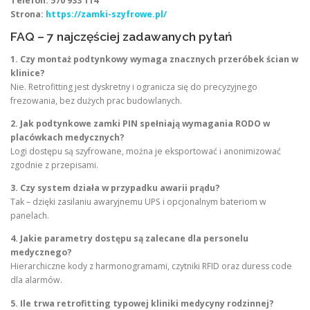
Telefon: 570 933 114
Strona:
https://zamki-szyfrowe.pl/
FAQ – 7 najczęściej zadawanych pytań
1. Czy montaż podtynkowy wymaga znacznych przeróbek ścian w
klinice?
Nie. Retrofitting jest dyskretny i ogranicza się do precyzyjnego
frezowania, bez dużych prac budowlanych.
2. Jak podtynkowe zamki PIN spełniają wymagania RODO w
placówkach medycznych?
Logi dostępu są szyfrowane, można je eksportować i anonimizować
zgodnie z przepisami.
3. Czy system działa w przypadku awarii prądu?
Tak – dzięki zasilaniu awaryjnemu UPS i opcjonalnym bateriom w
panelach.
4. Jakie parametry dostępu są zalecane dla personelu
medycznego?
Hierarchiczne kody z harmonogramami, czytniki RFID oraz duress code
dla alarmów.
5. Ile trwa retrofitting typowej kliniki medycyny rodzinnej?