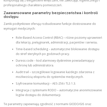
komponują się z eleganckimi wnętrzami, nie zakłócając higienicznego i
profesjonalnego charakteru pomieszczeń.
Zaawansowane parametry bezpieczeństwa i kontroli
dostępu
Zamki podtynkowe oferują rozbudowane funkcje dostosowane do
wymagań medycznych:
Role-Based Access Control (RBAC) – różne poziomy uprawnień
dla lekarzy, pielęgniarek, administracji, pacjentów i serwisu.
Time-based scheduling – automatyczne blokowanie dostępu
do stref sterylnych po godzinach pracy.
Duress code – kod alarmowy dyskretnie powiadamiający
ochronę lub administratora.
Audit trail – szczegółowe logowanie każdego zdarzenia z
możliwością eksportu do systemów medycznych.
Szyfrowanie komunikacji – AES-256 i TLS 1.3.
Integracja z systemami RODO – automatyczne anonimizowanie
logów dostępu do dokumentacji.
Te parametry zapewniają zgodność z normami GIODO/GIS oraz