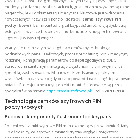
z wysokiej jakości usług medycznych, w tym licznych prywatnych klinik
medycyny rodzinnej. W obiektach tych, gdzie przechowywane są dane
pacjentów, leki i dokumentacja medyczna, kluczowe jest wdrożenie
nowoczesnych rozwiązań kontroli dostępu.
Zamki szyfrowe PIN
podtynkowe
(flush-mounted digital keypads) umożliwiają dyskretną,
estetyczną i wysoce bezpieczną modernizację istniejących drzwi bez
ingerencji w wystrój wnętrz.
W artykule technicznym szczegółowo omówimy technologię
podtynkowych paneli szyfrowych, proces retrofittingu klinik medycyny
rodzinnej, konfigurację parametrów dostępu zgodnych z RODO i
standardami sanitarnymi, integrację z systemami alarmowymi oraz
specyfikę zastosowania w Milanówku. Przedstawimy praktyczne
wskazówki, najczęstsze błędy oraz odpowiedzi na najczęściej zadawane
pytania. Profesjonalny audyt, projekt i montaż oferowane są przez
specjalistów na stronie
https://zamki-szyfrowe.pl/
– tel.
570 933 114
.
Technologia zamków szyfrowych PIN
podtynkowych
Budowa i komponenty flush-mounted keypads
Podtynkowe zamki szyfrowe PIN montowane są w płaszczyźnie ściany
lub ościeżnicy, co zapewnia minimalistyczny wygląd i zwiększoną