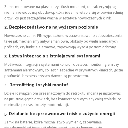
Zamki montowane na płasko, czyli flush-mounted, charakteryzują się
niemal niewidoczną obudową, która idealnie wtapia się w powierzchnię
drzwi, co jest szczególnie ważne w estetyce nowoczesnych klinik.
2.
Bezpieczeństwo na najwyższym poziomie
Nowoczesne zamki PIN wyposażone w zaawansowane zabezpieczenia,
takie jak mechanizmy antywłamaniowe, blokady po wielu nieudanych
próbach, czy funkcje alarmowe, zapewniają wysoki poziom ochrony.
3.
Łatwa integracja z istniejącymi systemami
Możliwość integracji z systemami kontroli dostępu, monitoringiem czy
systemami alarmowymi, co jest niezbędne w prywatnych klinikach, gdzie
poufność i bezpieczeństwo danych są priorytetem.
4.
Retrofitting i szybki montaż
Dzięki rozwiązaniom przeznaczonym do retrokitu, można je instalować
na już istniejących drzwiach, bez konieczności wymiany całej stolarki, co
minimalizuje czas i koszty modernizacji.
5.
Działanie bezprzewodowe i niskie zużycie energii
Zamki na baterie, które można łatwo wymienić, zapewniają
niezależność od instalacji elektrycznej i prostą konserwację.