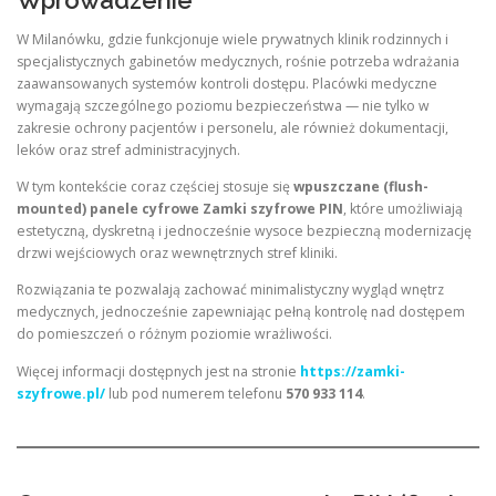
Wprowadzenie
W Milanówku, gdzie funkcjonuje wiele prywatnych klinik rodzinnych i
specjalistycznych gabinetów medycznych, rośnie potrzeba wdrażania
zaawansowanych systemów kontroli dostępu. Placówki medyczne
wymagają szczególnego poziomu bezpieczeństwa — nie tylko w
zakresie ochrony pacjentów i personelu, ale również dokumentacji,
leków oraz stref administracyjnych.
W tym kontekście coraz częściej stosuje się
wpuszczane (flush-
mounted) panele cyfrowe Zamki szyfrowe PIN
, które umożliwiają
estetyczną, dyskretną i jednocześnie wysoce bezpieczną modernizację
drzwi wejściowych oraz wewnętrznych stref kliniki.
Rozwiązania te pozwalają zachować minimalistyczny wygląd wnętrz
medycznych, jednocześnie zapewniając pełną kontrolę nad dostępem
do pomieszczeń o różnym poziomie wrażliwości.
Więcej informacji dostępnych jest na stronie
https://zamki-
szyfrowe.pl/
lub pod numerem telefonu
570 933 114
.