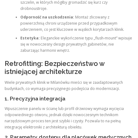
szczelin, w których mógłby gromadzić się kurz czy
drobnoustroje.
Odporność na uszkodzenia:
Montaż zlicowany z
powierzchnią chroni urządzenie przed przypadkowym
uderzeniem, co jest kluczowe w wąskich korytarzach klinik.
Estetyka:
Eleganckie wykończenie typu „flush-mount” wpisuje
się w nowoczesny design prywatnych gabinetów, nie
zaburzając harmonii wnętrz.
Retrofitting: Bezpieczeństwo w
istniejącej architekturze
Wiele prywatnych klinik w Milanówku mieści się w zaadaptowanych
budynkach, co wymaga precyzyjnego podejścia do modernizacji
.
1. Precyzyjna integracja
Wpuszczenie panelu w ścianę lub profil drzwiowy wymaga wycięcia
odpowiedniego otworu, jednak dzięki nowoczesnym technikom
narzędziowym proces ten jest szybki i czysty
. Pozwala to na pełną
integrację elektroniki z architekturą obiektu
.
2. Parametry dostępu dla placówek medycznych