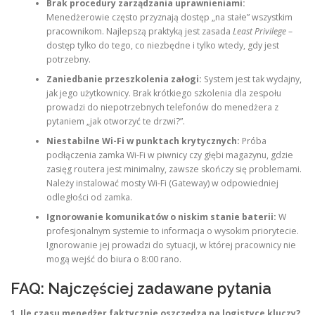
Brak procedury zarządzania uprawnieniami:
Menedżerowie często przyznają dostęp „na stałe” wszystkim
pracownikom. Najlepszą praktyką jest zasada
Least Privilege
–
dostęp tylko do tego, co niezbędne i tylko wtedy, gdy jest
potrzebny.
Zaniedbanie przeszkolenia załogi:
System jest tak wydajny,
jak jego użytkownicy. Brak krótkiego szkolenia dla zespołu
prowadzi do niepotrzebnych telefonów do menedżera z
pytaniem „jak otworzyć te drzwi?”.
Niestabilne Wi-Fi w punktach krytycznych:
Próba
podłączenia zamka Wi-Fi w piwnicy czy głębi magazynu, gdzie
zasięg routera jest minimalny, zawsze skończy się problemami.
Należy instalować mosty Wi-Fi (Gateway) w odpowiedniej
odległości od zamka.
Ignorowanie komunikatów o niskim stanie baterii:
W
profesjonalnym systemie to informacja o wysokim priorytecie.
Ignorowanie jej prowadzi do sytuacji, w której pracownicy nie
mogą wejść do biura o 8:00 rano.
FAQ: Najczęściej zadawane pytania
1. Ile czasu menedżer faktycznie oszczędza na logistyce kluczy?