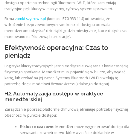
dostępu oparte na technologii Bluetooth i Wi-Fi, które zamieniają
tradycyjne pęki kluczy w elastyczny, cyfrowy system uprawnień.
Firma
zamki-szyfrowe.pl
(kontakt: 570 933 114) udowadnia, że
wdrożenie bezprzewodowych ram kontroli dostępu pozwala
menedżerom odzyskać dziesiątki godzin miesięcznie, które dotychczas
marnowano na “kluczową biurokrację”.
Efektywność operacyjna: Czas to
pieniądz
Logistyka kluczy tradycyjnych jest nieodłącznie związana z koniecznością
fizycznego spotkania. Menedżer musi pojawić się w biurze, aby wydać
kartę, lub czekać na jej zwrot. Systemy Bluetooth i Wi-Fi niwelują tę
potrzebę dzięki modelowi
Remote Access
(zdalnego dostępu).
H2: Automatyzacja dostępu w praktyce
menedżerskiej
Zarządzanie poprzez platformę chmurową eliminuje potrzebę fizycznej
obecności w punkcie dostępu:
E-klucze czasowe:
Menedżer może wygenerować dostęp dla
serwisanta zewnętrznego, który wygaśnie dokładnie w