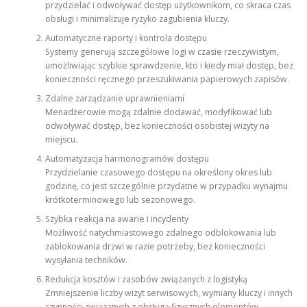
przydzielać i odwoływać dostęp użytkownikom, co skraca czas
obsługi i minimalizuje ryzyko zagubienia kluczy.
Automatyczne raporty i kontrola dostępu
Systemy generują szczegółowe logi w czasie rzeczywistym,
umożliwiając szybkie sprawdzenie, kto i kiedy miał dostęp, bez
konieczności ręcznego przeszukiwania papierowych zapisów.
Zdalne zarządzanie uprawnieniami
Menadżerowie mogą zdalnie dodawać, modyfikować lub
odwoływać dostęp, bez konieczności osobistej wizyty na
miejscu.
Automatyzacja harmonogramów dostępu
Przydzielanie czasowego dostępu na określony okres lub
godzinę, co jest szczególnie przydatne w przypadku wynajmu
krótkoterminowego lub sezonowego.
Szybka reakcja na awarie i incydenty
Możliwość natychmiastowego zdalnego odblokowania lub
zablokowania drzwi w razie potrzeby, bez konieczności
wysyłania techników.
Redukcja kosztów i zasobów związanych z logistyką
Zmniejszenie liczby wizyt serwisowych, wymiany kluczy i innych
czynności związanych z obsługą fizycznych elementów.