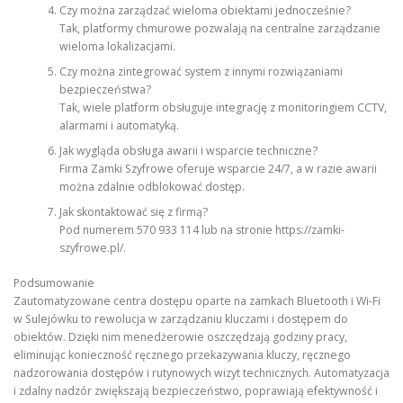
Czy można zarządzać wieloma obiektami jednocześnie?
Tak, platformy chmurowe pozwalają na centralne zarządzanie
wieloma lokalizacjami.
Czy można zintegrować system z innymi rozwiązaniami
bezpieczeństwa?
Tak, wiele platform obsługuje integrację z monitoringiem CCTV,
alarmami i automatyką.
Jak wygląda obsługa awarii i wsparcie techniczne?
Firma Zamki Szyfrowe oferuje wsparcie 24/7, a w razie awarii
można zdalnie odblokować dostęp.
Jak skontaktować się z firmą?
Pod numerem 570 933 114 lub na stronie https://zamki-
szyfrowe.pl/.
Podsumowanie
Zautomatyzowane centra dostępu oparte na zamkach Bluetooth i Wi-Fi
w Sulejówku to rewolucja w zarządzaniu kluczami i dostępem do
obiektów. Dzięki nim menedżerowie oszczędzają godziny pracy,
eliminując konieczność ręcznego przekazywania kluczy, ręcznego
nadzorowania dostępów i rutynowych wizyt technicznych. Automatyzacja
i zdalny nadzór zwiększają bezpieczeństwo, poprawiają efektywność i