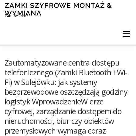
Skip
ZAMKI SZYFROWE MONTAŻ &
to
WYMIANA
content
Zamów 24h/7
Menu
MONTAŻ I WYMIANA ZAMKÓW SZYFROWYCH
Zautomatyzowane centra dostępu
telefonicznego (Zamki Bluetooth i Wi-
Fi) w Sulejówku: jak systemy
BLOG
KONTAKT
bezprzewodowe oszczędzają godziny
logistykiWprowadzenieW erze
cyfrowej, zarządzanie dostępem do
nieruchomości, biur czy obiektów
przemysłowych wymaga coraz