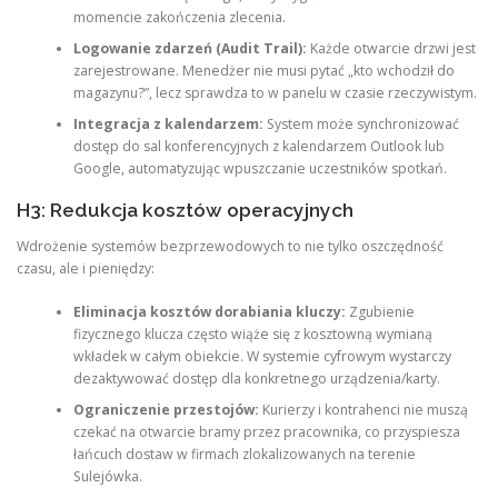
momencie zakończenia zlecenia.
Logowanie zdarzeń (Audit Trail):
Każde otwarcie drzwi jest
zarejestrowane. Menedżer nie musi pytać „kto wchodził do
magazynu?”, lecz sprawdza to w panelu w czasie rzeczywistym.
Integracja z kalendarzem:
System może synchronizować
dostęp do sal konferencyjnych z kalendarzem Outlook lub
Google, automatyzując wpuszczanie uczestników spotkań.
H3: Redukcja kosztów operacyjnych
Wdrożenie systemów bezprzewodowych to nie tylko oszczędność
czasu, ale i pieniędzy:
Eliminacja kosztów dorabiania kluczy:
Zgubienie
fizycznego klucza często wiąże się z kosztowną wymianą
wkładek w całym obiekcie. W systemie cyfrowym wystarczy
dezaktywować dostęp dla konkretnego urządzenia/karty.
Ograniczenie przestojów:
Kurierzy i kontrahenci nie muszą
czekać na otwarcie bramy przez pracownika, co przyspiesza
łańcuch dostaw w firmach zlokalizowanych na terenie
Sulejówka.