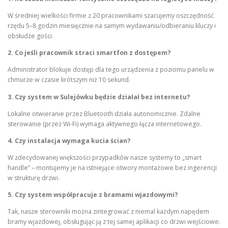
W średniej wielkości firmie z 20 pracownikami szacujemy oszczędność
rzędu 5–8 godzin miesięcznie na samym wydawaniu/odbieraniu kluczy i
obsłudze gości.
2. Co jeśli pracownik straci smartfon z dostępem?
Administrator blokuje dostęp dla tego urządzenia z poziomu panelu w
chmurze w czasie krótszym niż 10 sekund.
3. Czy system w Sulejówku będzie działał bez internetu?
Lokalne otwieranie przez Bluetooth działa autonomicznie. Zdalne
sterowanie (przez Wi-Fi) wymaga aktywnego łącza internetowego.
4. Czy instalacja wymaga kucia ścian?
W zdecydowanej większości przypadków nasze systemy to „smart
handle” – montujemy je na istniejące otwory montażowe bez ingerencji
w strukturę drzwi.
5. Czy system współpracuje z bramami wjazdowymi?
Tak, nasze sterowniki można zintegrować z niemal każdym napędem
bramy wjazdowej, obsługując ją z tej samej aplikacji co drzwi wejściowe.