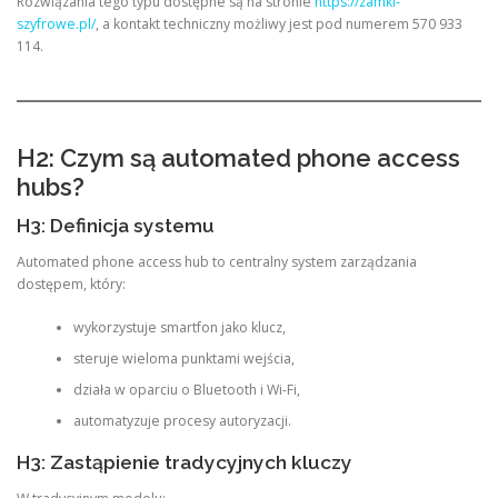
Rozwiązania tego typu dostępne są na stronie
https://zamki-
szyfrowe.pl/
, a kontakt techniczny możliwy jest pod numerem 570 933
114.
H2: Czym są automated phone access
hubs?
H3: Definicja systemu
Automated phone access hub to centralny system zarządzania
dostępem, który:
wykorzystuje smartfon jako klucz,
steruje wieloma punktami wejścia,
działa w oparciu o Bluetooth i Wi-Fi,
automatyzuje procesy autoryzacji.
H3: Zastąpienie tradycyjnych kluczy