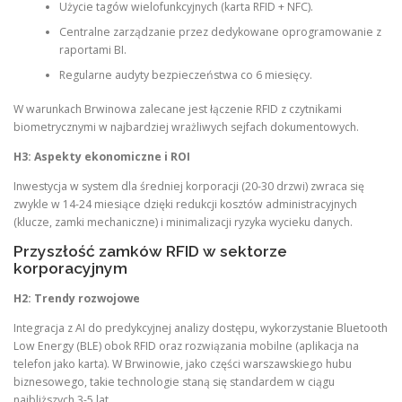
Użycie tagów wielofunkcyjnych (karta RFID + NFC).
Centralne zarządzanie przez dedykowane oprogramowanie z
raportami BI.
Regularne audyty bezpieczeństwa co 6 miesięcy.
W warunkach Brwinowa zalecane jest łączenie RFID z czytnikami
biometrycznymi w najbardziej wrażliwych sejfach dokumentowych.
H3: Aspekty ekonomiczne i ROI
Inwestycja w system dla średniej korporacji (20-30 drzwi) zwraca się
zwykle w 14-24 miesiące dzięki redukcji kosztów administracyjnych
(klucze, zamki mechaniczne) i minimalizacji ryzyka wycieku danych.
Przyszłość zamków RFID w sektorze
korporacyjnym
H2: Trendy rozwojowe
Integracja z AI do predykcyjnej analizy dostępu, wykorzystanie Bluetooth
Low Energy (BLE) obok RFID oraz rozwiązania mobilne (aplikacja na
telefon jako karta). W Brwinowie, jako części warszawskiego hubu
biznesowego, takie technologie staną się standardem w ciągu
najbliższych 3-5 lat.