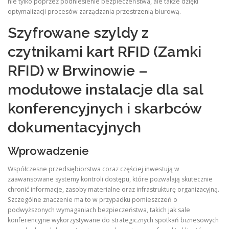
nie tylko poprzez podniesienie bezpieczeństwa, ale także dzięki
optymalizacji procesów zarządzania przestrzenią biurową.
Szyfrowane szyldy z
czytnikami kart RFID (Zamki
RFID) w Brwinowie –
modułowe instalacje dla sal
konferencyjnych i skarbców
dokumentacyjnych
Wprowadzenie
Współczesne przedsiębiorstwa coraz częściej inwestują w
zaawansowane systemy kontroli dostępu, które pozwalają skutecznie
chronić informacje, zasoby materialne oraz infrastrukturę organizacyjną.
Szczególne znaczenie ma to w przypadku pomieszczeń o
podwyższonych wymaganiach bezpieczeństwa, takich jak sale
konferencyjne wykorzystywane do strategicznych spotkań biznesowych