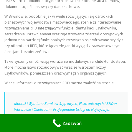
oraz skarbce dokumentacyjne przechowujące poufne akta klientów,
dokumentację finansową czy dane kadrowe.
W Brwinowie, podobnie jak w wielu rozwijających się ośrodkach
biznesowych województwa mazowieckiego, rośnie zainteresowanie
rozwiązaniami RFID integrującymi funkcje identyfikacji użytkownika,
zarządzania uprawnieniami oraz rejestrowania zdarzeń dostępowych.
Jednym z najbardziej funkcjonalnych rozwiązań są szyfrowane szyldy z
czytnikami kart RFID, które łączą elegancki wygląd z zaawansowanymi
funkcjami bezpieczeństwa.
Takie systemy umożliwiają wdrażanie modułowych architektur dostępu,
które można łatwo rozbudowywać wraz ze wzrostem liczby
użytkowników, pomieszczeń oraz wymagań organizacyjnych.
Więcej informacji o rozwiązaniach RFID można znaleźć na stronie:
Montaż i Wymiana Zamków Szyfrowych, Elektronicznych i RFID w
Warszawie i Okolicach – Profesjonalne Usługi na Najwyższym
Poziomie
Zadzwoń