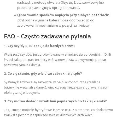
nadrzędną metodę otwarcia (fizyczny klucz serwisowy lub
procedurę awaryjną w oprogramowaniu).
Ignorowanie spadków napięcia przy słabych bateriach:
Zbyt późna wymiana baterii może doprowadzić do
zablokowania mechanizmu w pozycji zamkniętej.
FAQ – Często zadawane pytania
1. Czy szyldy RFID pasują do każdych drzwi?
Większość szyldów jest projektowana w standardzie europejskim (DIN).
Przed zakupem nasi technicy w Brwinowie zawsze wykonują pomiar
rozstawu zamka i klamki.
2. Co się stanie, gdy w biurze zabraknie prądu?
Systemy klamkowe są zazwyczaj w pełni autonomiczne (zasilane
bateryjnie wewnątrz klamki), więc działają niezależnie od awarii sieci
elektrycznej w budynku.
3. Czy można dodać czytnik linii papilarnych do takiej klamki?
Tak, istnieją modele hybrydowe łączące RFID z biometrią, co dodatkowo
zwiększa poziom bezpieczeństwa w kluczowych archiwach.