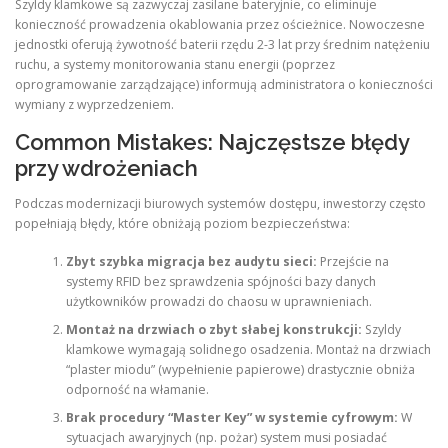
Szyldy klamkowe są zazwyczaj zasilane bateryjnie, co eliminuje
konieczność prowadzenia okablowania przez ościeżnice. Nowoczesne
jednostki oferują żywotność baterii rzędu 2-3 lat przy średnim natężeniu
ruchu, a systemy monitorowania stanu energii (poprzez
oprogramowanie zarządzające) informują administratora o konieczności
wymiany z wyprzedzeniem.
Common Mistakes: Najczęstsze błędy
przy wdrożeniach
Podczas modernizacji biurowych systemów dostępu, inwestorzy często
popełniają błędy, które obniżają poziom bezpieczeństwa:
Zbyt szybka migracja bez audytu sieci:
Przejście na
systemy RFID bez sprawdzenia spójności bazy danych
użytkowników prowadzi do chaosu w uprawnieniach.
Montaż na drzwiach o zbyt słabej konstrukcji:
Szyldy
klamkowe wymagają solidnego osadzenia. Montaż na drzwiach
“plaster miodu” (wypełnienie papierowe) drastycznie obniża
odporność na włamanie.
Brak procedury “Master Key” w systemie cyfrowym:
W
sytuacjach awaryjnych (np. pożar) system musi posiadać