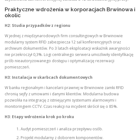
Praktyczne wdrożenia w korporacjach Brwinowa i
okolic
H2: Studia przypadków z regionu
W jednej z międzynarodowych firm consultingowych w Brwinowie
modularny system RFID zabezpiecza 12 sal konferencyjnych oraz
archiwum dokumentów. Po 3 latach eksploatacji wskaźnik awaryjności
nie przekroczył 0,3%. Logi centralnego serwera umożliwiły identyfikację
prób nieautoryzowanego dostępu i optymalizację rezerwacji
pomieszczeń.
H3: Instalacja w skarbcach dokumentowych
W banku regionalnym i kancelarii prawnej w Brwinowie zamki RFID
chronią sejfy z umowami i danymi klientów. Modularna budowa
pozwoliła na integrację z istniejącymi systemami alarmowymi i
monitoringiem CCTV. Czas reakcji na incydent skrócił się o 85%.
H3: Etapy wdrożenia krok po kroku
Audyt pomieszczeń i analiza przepływu osób.
Projekt modularny z doborem komponentów.