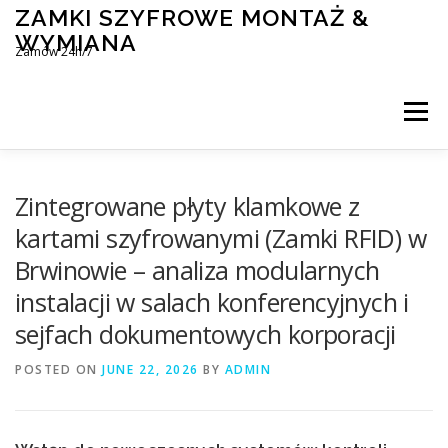
Skip
ZAMKI SZYFROWE MONTAŻ &
to
WYMIANA
content
Zamów 24h/7
Menu
MONTAŻ I WYMIANA ZAMKÓW SZYFROWYCH
Zintegrowane płyty klamkowe z
kartami szyfrowanymi (Zamki RFID) w
Brwinowie – analiza modularnych
BLOG
KONTAKT
instalacji w salach konferencyjnych i
sejfach dokumentowych korporacji
POSTED ON
JUNE 22, 2026
BY
ADMIN