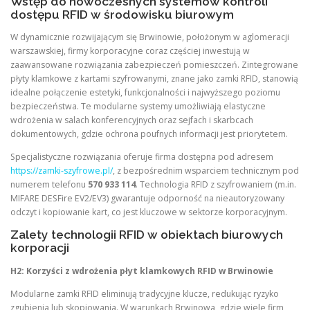
Wstęp do nowoczesnych systemów kontroli
dostępu RFID w środowisku biurowym
W dynamicznie rozwijającym się Brwinowie, położonym w aglomeracji
warszawskiej, firmy korporacyjne coraz częściej inwestują w
zaawansowane rozwiązania zabezpieczeń pomieszczeń. Zintegrowane
płyty klamkowe z kartami szyfrowanymi, znane jako zamki RFID, stanowią
idealne połączenie estetyki, funkcjonalności i najwyższego poziomu
bezpieczeństwa. Te modularne systemy umożliwiają elastyczne
wdrożenia w salach konferencyjnych oraz sejfach i skarbcach
dokumentowych, gdzie ochrona poufnych informacji jest priorytetem.
Specjalistyczne rozwiązania oferuje firma dostępna pod adresem
https://zamki-szyfrowe.pl/
, z bezpośrednim wsparciem technicznym pod
numerem telefonu
570 933 114
. Technologia RFID z szyfrowaniem (m.in.
MIFARE DESFire EV2/EV3) gwarantuje odporność na nieautoryzowany
odczyt i kopiowanie kart, co jest kluczowe w sektorze korporacyjnym.
Zalety technologii RFID w obiektach biurowych
korporacji
H2: Korzyści z wdrożenia płyt klamkowych RFID w Brwinowie
Modularne zamki RFID eliminują tradycyjne klucze, redukując ryzyko
zgubienia lub skopiowania. W warunkach Brwinowa, gdzie wiele firm