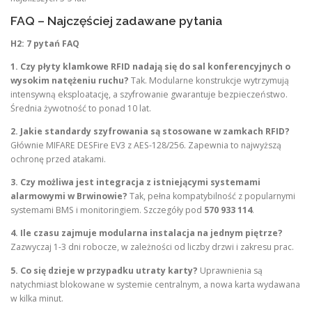
FAQ – Najczęściej zadawane pytania
H2: 7 pytań FAQ
1. Czy płyty klamkowe RFID nadają się do sal konferencyjnych o
wysokim natężeniu ruchu?
Tak. Modularne konstrukcje wytrzymują
intensywną eksploatację, a szyfrowanie gwarantuje bezpieczeństwo.
Średnia żywotność to ponad 10 lat.
2. Jakie standardy szyfrowania są stosowane w zamkach RFID?
Głównie MIFARE DESFire EV3 z AES-128/256. Zapewnia to najwyższą
ochronę przed atakami.
3. Czy możliwa jest integracja z istniejącymi systemami
alarmowymi w Brwinowie?
Tak, pełna kompatybilność z popularnymi
systemami BMS i monitoringiem. Szczegóły pod
570 933 114
.
4. Ile czasu zajmuje modularna instalacja na jednym piętrze?
Zazwyczaj 1-3 dni robocze, w zależności od liczby drzwi i zakresu prac.
5. Co się dzieje w przypadku utraty karty?
Uprawnienia są
natychmiast blokowane w systemie centralnym, a nowa karta wydawana
w kilka minut.