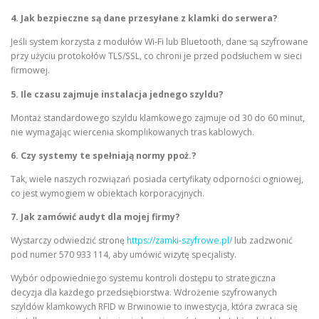
4. Jak bezpieczne są dane przesyłane z klamki do serwera?
Jeśli system korzysta z modułów Wi-Fi lub Bluetooth, dane są szyfrowane
przy użyciu protokołów TLS/SSL, co chroni je przed podsłuchem w sieci
firmowej.
5. Ile czasu zajmuje instalacja jednego szyldu?
Montaż standardowego szyldu klamkowego zajmuje od 30 do 60 minut,
nie wymagając wiercenia skomplikowanych tras kablowych.
6. Czy systemy te spełniają normy ppoż.?
Tak, wiele naszych rozwiązań posiada certyfikaty odporności ogniowej,
co jest wymogiem w obiektach korporacyjnych.
7. Jak zamówić audyt dla mojej firmy?
Wystarczy odwiedzić stronę
https://zamki-szyfrowe.pl/
lub zadzwonić
pod numer 570 933 114, aby umówić wizytę specjalisty.
Wybór odpowiedniego systemu kontroli dostępu to strategiczna
decyzja dla każdego przedsiębiorstwa. Wdrożenie szyfrowanych
szyldów klamkowych RFID w Brwinowie to inwestycja, która zwraca się