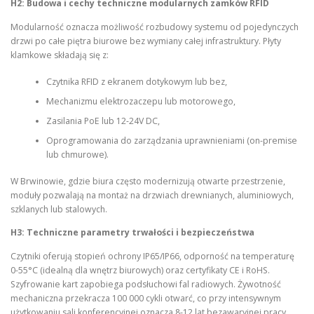
H2: Budowa i cechy techniczne modularnych zamków RFID
Modularność oznacza możliwość rozbudowy systemu od pojedynczych
drzwi po całe piętra biurowe bez wymiany całej infrastruktury. Płyty
klamkowe składają się z:
Czytnika RFID z ekranem dotykowym lub bez,
Mechanizmu elektrozaczepu lub motorowego,
Zasilania PoE lub 12-24V DC,
Oprogramowania do zarządzania uprawnieniami (on-premise
lub chmurowe).
W Brwinowie, gdzie biura często modernizują otwarte przestrzenie,
moduły pozwalają na montaż na drzwiach drewnianych, aluminiowych,
szklanych lub stalowych.
H3: Techniczne parametry trwałości i bezpieczeństwa
Czytniki oferują stopień ochrony IP65/IP66, odporność na temperaturę
0-55°C (idealną dla wnętrz biurowych) oraz certyfikaty CE i RoHS.
Szyfrowanie kart zapobiega podsłuchowi fal radiowych. Żywotność
mechaniczna przekracza 100 000 cykli otwarć, co przy intensywnym
użytkowaniu sali konferencyjnej oznacza 8-12 lat bezawaryjnej pracy.