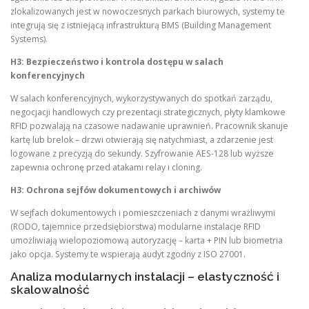
zlokalizowanych jest w nowoczesnych parkach biurowych, systemy te
integrują się z istniejącą infrastrukturą BMS (Building Management
Systems).
H3: Bezpieczeństwo i kontrola dostępu w salach
konferencyjnych
W salach konferencyjnych, wykorzystywanych do spotkań zarządu,
negocjacji handlowych czy prezentacji strategicznych, płyty klamkowe
RFID pozwalają na czasowe nadawanie uprawnień. Pracownik skanuje
kartę lub brelok – drzwi otwierają się natychmiast, a zdarzenie jest
logowane z precyzją do sekundy. Szyfrowanie AES-128 lub wyższe
zapewnia ochronę przed atakami relay i cloning.
H3: Ochrona sejfów dokumentowych i archiwów
W sejfach dokumentowych i pomieszczeniach z danymi wrażliwymi
(RODO, tajemnice przedsiębiorstwa) modularne instalacje RFID
umożliwiają wielopoziomową autoryzację – karta + PIN lub biometria
jako opcja. Systemy te wspierają audyt zgodny z ISO 27001.
Analiza modularnych instalacji – elastyczność i
skalowalność