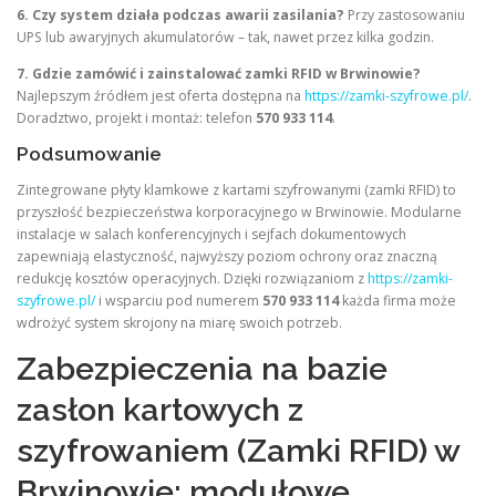
6. Czy system działa podczas awarii zasilania?
Przy zastosowaniu
UPS lub awaryjnych akumulatorów – tak, nawet przez kilka godzin.
7. Gdzie zamówić i zainstalować zamki RFID w Brwinowie?
Najlepszym źródłem jest oferta dostępna na
https://zamki-szyfrowe.pl/
.
Doradztwo, projekt i montaż: telefon
570 933 114
.
Podsumowanie
Zintegrowane płyty klamkowe z kartami szyfrowanymi (zamki RFID) to
przyszłość bezpieczeństwa korporacyjnego w Brwinowie. Modularne
instalacje w salach konferencyjnych i sejfach dokumentowych
zapewniają elastyczność, najwyższy poziom ochrony oraz znaczną
redukcję kosztów operacyjnych. Dzięki rozwiązaniom z
https://zamki-
szyfrowe.pl/
i wsparciu pod numerem
570 933 114
każda firma może
wdrożyć system skrojony na miarę swoich potrzeb.
Zabezpieczenia na bazie
zasłon kartowych z
szyfrowaniem (Zamki RFID) w
Brwinowie: modułowe