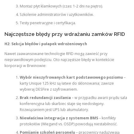
Montaż płyt klamkowych (czas: 1-2 dni na piętro).
Szkolenie administratorów i użytkowników.
Testy penetracyjne i certyfikacja.
Najczęstsze błędy przy wdrażaniu zamków RFID
H2: Sekcja błędów i pułapek wdrożeniowych
Nawet zaawansowane technologie RFID mogą zawieść przy
nieprawidłowym podejściu. Oto najczęstsze błędy w kontekście
korporacji w Brwinowie:
Wybór nieszyfrowanych kart podstawowego poziomu
–
karty Unique 125 kHz są łatwe do sklonowania; zawsze
wybieraj DESFire z szyfrowaniem.
Brak redundancji zasilania
– w przypadku awarii prądu sala
konferencyjna lub skarbiec staje się niedostępny.
Rozwiązaniem jest UPS lub akumulatory.
Niewłaściwa integracja z systemem BMS
– konflikty
protokołów (Wiegand vs. OSDP) powodują niestabilność.
Pomijanie szkoleń personelu
– pracownicy nadużywają