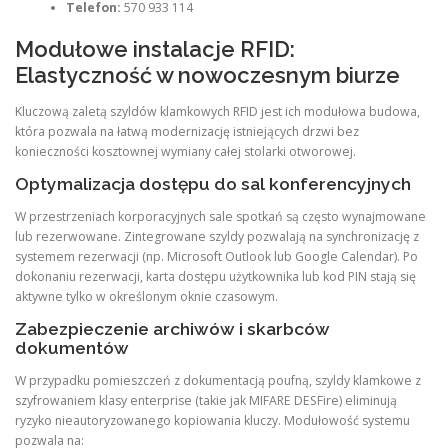
Telefon:
570 933 114
Modułowe instalacje RFID:
Elastyczność w nowoczesnym biurze
Kluczową zaletą szyldów klamkowych RFID jest ich modułowa budowa,
która pozwala na łatwą modernizację istniejących drzwi bez
konieczności kosztownej wymiany całej stolarki otworowej.
Optymalizacja dostępu do sal konferencyjnych
W przestrzeniach korporacyjnych sale spotkań są często wynajmowane
lub rezerwowane. Zintegrowane szyldy pozwalają na synchronizację z
systemem rezerwacji (np. Microsoft Outlook lub Google Calendar). Po
dokonaniu rezerwacji, karta dostępu użytkownika lub kod PIN stają się
aktywne tylko w określonym oknie czasowym.
Zabezpieczenie archiwów i skarbców
dokumentów
W przypadku pomieszczeń z dokumentacją poufną, szyldy klamkowe z
szyfrowaniem klasy enterprise (takie jak MIFARE DESFire) eliminują
ryzyko nieautoryzowanego kopiowania kluczy. Modułowość systemu
pozwala na: